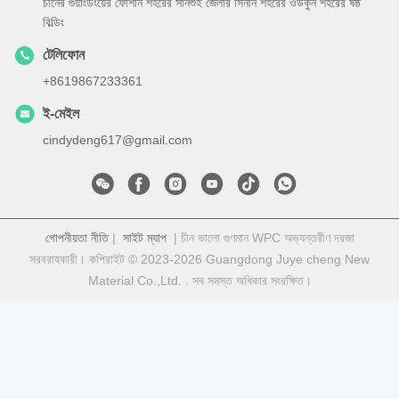
চীনের গুয়াংডংয়ের ফোশান শহরের সানশুই জেলার সিনান শহরের ওউকুন শহরের ষষ্ঠ
বিল্ডিং
টেলিফোন
+8619867233361
ই-মেইল
cindydeng617@gmail.com
গোপনীয়তা নীতি
|
সাইট ম্যাপ
| চীন ভালো গুণমান WPC অভ্যন্তরীণ দরজা
সরবরাহকারী। কপিরাইট © 2023-2026 Guangdong Juye cheng New
Material Co.,Ltd. . সব সমস্ত অধিকার সংরক্ষিত।