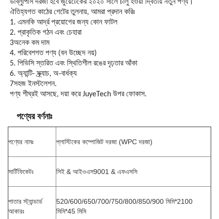
ডাব্লুপিসি দরজা হবে জুয়েটেকের ২০২০ সালে চালু হওয়া দ্বিতীয় নতুন পণ্য।
ঐতিহ্যগত কাঠের গেটের তুলনায়, আমরা প্রদান করিঃ
1. এমনকি আর্দ্র প্রয়োগের জন্য কোন ফাটল
2. প্রাকৃতিক গঠন এবং চেহারা
3অনেক কম দাম
4. পরিবেশগত পণ্য (বন উচ্ছেদ নয়)
5. পিভিসি স্তরিত এবং স্থিতিশীল রঙের দৃঢ়তার আঁকা
6. অ্যান্টি- স্ক্র্যাচ, অ-বার্ধক্য
7সহজ ইনস্টলেশন.
পণ্য শীঘ্রই আসছে, দয়া করে JuyeTech উপর ফোকাস.
পণ্যের বর্ণনাঃ
পণ্যের নামঃ
প্লাস্টিকের কম্পোজিট দরজা (WPC দরজা)
সার্টিফিকেটঃ
সিই & আইওএস9001 & এফএসসি
পাতার স্ট্যান্ডার্ড
520/600/650/700/750/800/850/900 মিমি*2100
আকারঃ
মিমি*45 মিমি