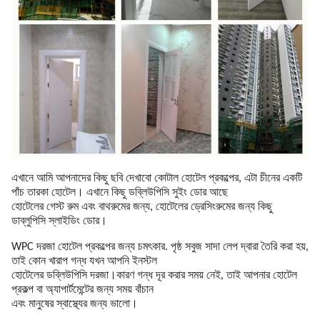
এখানে আমি আপনাদের কিছু ছবি দেখাবো কোটাল হোটেল প্রকল্পের, এটা চীনের একটি
পাঁচ তারকা হোটেল। এখানে কিছু ডব্লিউপিসি সুইং ডোর আছে
হোটেলের গেস্ট রুম এবং বাথরুমের জন্য, হোটেলের ড্রেসিংরুমের জন্য কিছু
ডাব্লুপিসি স্লাইডিং ডোর।
WPC দরজা হোটেল প্রকল্পের জন্য চমৎকার. পৃষ্ঠ সবুজ সাদা লেপ দ্বারা তৈরি করা হয়,
তাই কোন খারাপ গন্ধ যখন আপনি ইনস্টল
হোটেলের ডব্লিউপিসি দরজা।
কারণ গন্ধ দূর করার সময় নেই, তাই আপনার হোটেল
প্রকল্প বা অ্যাপার্টমেন্টের জন্য সময় বাঁচান
এবং মানুষের স্বাস্থ্যের জন্য ভালো।