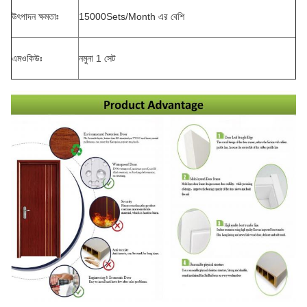
উৎপাদন ক্ষমতাঃ
15000Sets/Month এর বেশি
এমওকিউঃ
নমুনা 1 সেট