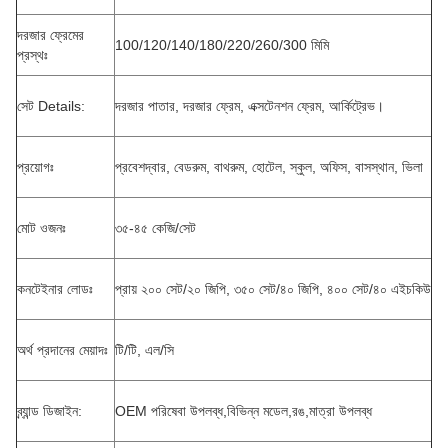
দরজার ফ্রেমের
100/120/140/180/220/260/300 মিমি
প্রস্থঃ
সেট Details:
দরজার পাতার, দরজার ফ্রেম, এক্সটেনশন ফ্রেম, আর্কিট্রেভ।
প্রয়োগঃ
প্রবেশদ্বার, বেডরুম, বাথরুম, হোটেল, স্কুল, অফিস, বাসস্থান, ভিলা
মোট ওজনঃ
৩৫-৪৫ কেজি/সেট
কনটেইনার লোডঃ
প্রায় ২০০ সেট/২০ জিপি, ৩৫০ সেট/৪০ জিপি, ৪০০ সেট/৪০ এইচকিউ
অর্থ প্রদানের মেয়াদঃ
টি/টি, এল/সি
ব্র্যান্ড ডিজাইন:
OEM পরিষেবা উপলব্ধ,বিভিন্ন মডেল,রঙ,মাত্রা উপলব্ধ