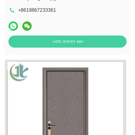
+8619867233361
এখনই যোগাযোগ করুন