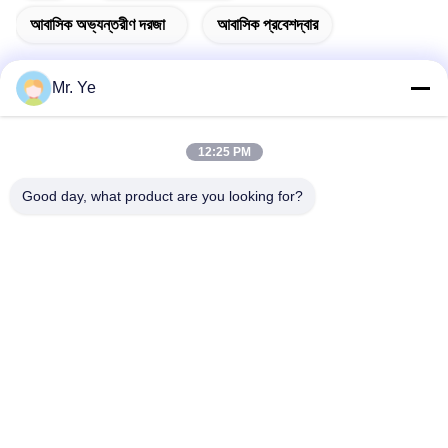
আবাসিক অভ্যন্তরীণ দরজা
আবাসিক প্রবেশদ্বার
Mr. Ye
দ্রুত যোগাযোগ
12:25 PM
Good day, what product are you looking for?
ঠিকানা
চীনের গুয়াংডংয়ের ফোশান শহরের সানশুই জেলার সিনান শহরের ওউকুন শহরের ষষ্ঠ
বিল্ডিং
টেলিফোন
+8619867233361
ই-মেইল
cindydeng617@gmail.com