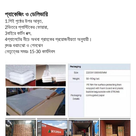
প্যাকেজিং ও ডেলিভারি
1.পিই পৃষ্ঠের উপর আবৃত,
2ভিতরে প্লাস্টিকের ফোয়ারা,
3বাইরে কার্টন বক্স,
4প্যালেটের নীচে অথবা গ্রাহকের প্রয়োজনীয়তা অনুযায়ী।
বন্দরঃ গুয়াংঝো ও শেনঝেন
নেতৃত্বের সময়ঃ 15-30 কার্যদিবস