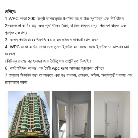
বৈশিষ্ট্যঃ
1.WPC দরজা 200 ডিগ্রী তাপমাত্রায় উত্পাদিত হয়,যা উচ্চ স্থায়িত্ব এবং দীর্ঘ জীবন
2দরজাগুলো কাঠের গুঁড়া এবং প্লাস্টিকের তৈরি, যা জৈব-বিঘ্ননযোগ্য, পরিবেশ বান্ধব এবং
পুনর্ব্যবহারযোগ্য।
3. আগুন প্রতিরোধের উন্নতি করতে ক্যালসিয়াম কার্বনেট যোগ করুন
4. WPC দরজা কাঠের দরজা সঙ্গে তুলনা ইনস্টল করা সহজ, সহজ ইনস্টলেশন আপনার চার্জ
সংরক্ষণ
৫বিভিন্ন দেশের গ্রাহকদের জন্য বৈচিত্র্যময় পেটেন্টকৃত ডিজাইন
6. কাস্টমাইজড আকার এবং শৈলী wpc দরজা আপনার প্রয়োজন মেটাতে
7.নম্বরের ডিজাইন করা কাগজপত্র এবং রঙ বাথরুম, বেডরুম, অফিস, অভ্যন্তরীণ দরজা এবং
রান্নাঘরের দরজা