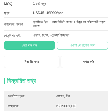
1 সেট নমুনা
MOQ:
USD45-USD90/pcs
মূল্য:
প্লাস্টিক ফিল্ম + নরম পিভিসি কভার + চিহ্ন সহ শক্তিশালী শক্ত
প্যাকেজিং বিবরণ:
কাগজ।
এল/সি, টি/টি, ওয়েস্টার্ন ইউনিয়ন
পেমেন্ট শর্তাবলী:
সেরা দাম পান
এখনই যোগাযোগ করুন
বিস্তারিত তথ্য
পণ্যের বর্ণনা
বিস্তারিত তথ্য
উৎপত্তি স্থল:
ফোশান, চীন
সাক্ষ্যদান:
ISO9001,CE