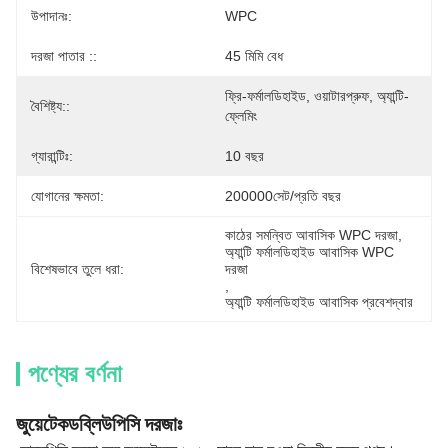
উপাদানঃ:
WPC
দরজা পাতার ::
45 মিমি বেধ
ফ্রি-ফর্মালডিহাইড, ওয়াটারপ্রুফ, অ্যান্টি-
বৈশিষ্ট্য::
ফ্লেমিং
গ্যারান্টিঃ:
10 বছর
যোগানের ক্ষমতা:
200000সেট/প্রতি বছর
কাঠের সমন্বিত আবাসিক WPC দরজা
, 
অ্যান্টি ফর্মালডিহাইড আবাসিক WPC 
বিশেষভাবে তুলে ধরা:
দরজা
, 
অ্যান্টি ফর্মালডিহাইড আবাসিক প্রবেশদ্বার
পণ্যের বর্ণনা
জুয়েটেক
ডব্লিউপিসি দরজাঃ