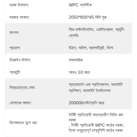
দরজা উপাদান:
WPC প্লাস্টিক
দরজার আকার:
2050*800*45 মিমি পুরু
ফ্রি-ফর্মালডিহাইড, ওয়াটারপ্রুফ, অ্যান্টি-
ফাংশন:
ফ্লেমিং
প্রয়োগ:
উঠান, অফিস, অ্যাপার্টমেন্ট, ভিলা
ডিজাইন স্টাইল:
সমসাময়িক
গ্যারান্টি:
আরও 10 বছর
প্রত্যাবর্তন এবং প্রতিস্থাপন, অনসাইট 
বিক্রয়োত্তর সেবা:
প্রশিক্ষণ, অনসাইট ইনস্টলেশন
যোগানের ক্ষমতা:
200000সেট/প্রতি বছর
টার্মিট প্রতিরোধী অভ্যন্তরীণ লিভিং রুম 
দরজা
বিশেষভাবে তুলে ধরা:
, 
টার্মিট প্রতিরোধী WPC কাঠের দরজা
, 
ইকো বন্ধুত্বপূর্ণ ডাব্লুপিসি কাঠের দরজা