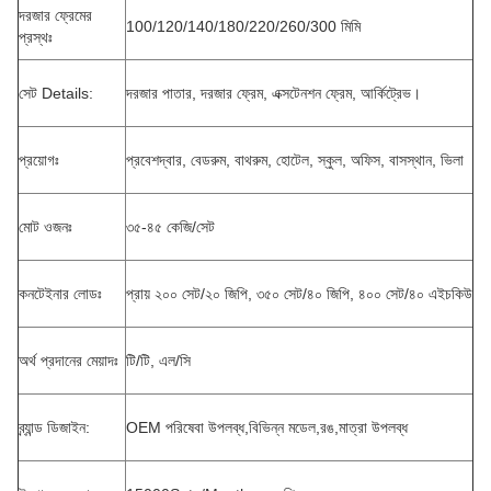
দরজার ফ্রেমের
100/120/140/180/220/260/300 মিমি
প্রস্থঃ
সেট Details:
দরজার পাতার, দরজার ফ্রেম, এক্সটেনশন ফ্রেম, আর্কিট্রেভ।
প্রয়োগঃ
প্রবেশদ্বার, বেডরুম, বাথরুম, হোটেল, স্কুল, অফিস, বাসস্থান, ভিলা
মোট ওজনঃ
৩৫-৪৫ কেজি/সেট
কনটেইনার লোডঃ
প্রায় ২০০ সেট/২০ জিপি, ৩৫০ সেট/৪০ জিপি, ৪০০ সেট/৪০ এইচকিউ
অর্থ প্রদানের মেয়াদঃ
টি/টি, এল/সি
ব্র্যান্ড ডিজাইন:
OEM পরিষেবা উপলব্ধ,বিভিন্ন মডেল,রঙ,মাত্রা উপলব্ধ