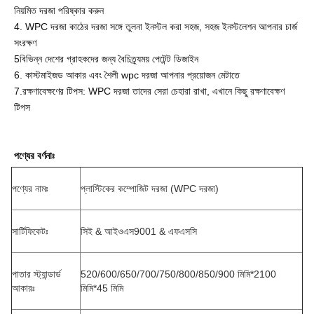
নিয়মিত দরজা পরিষ্কার করুন
4. WPC দরজা কাঠের দরজা সঙ্গে তুলনা ইনস্টল করা সহজ, সহজ ইনস্টলেশন আপনার চার্জ
সংরক্ষণ
5বিভিন্ন দেশের গ্রাহকদের জন্য বৈচিত্র্যময় পেটেন্ট ডিজাইন
6. কাস্টমাইজড আকার এবং শৈলী wpc দরজা আপনার প্রয়োজন মেটাতে
7.
রক্ষণাবেক্ষণের টিপস: WPC দরজা তাদের সেরা চেহারা রাখা, এখানে কিছু রক্ষণাবেক্ষণ
টিপস
পণ্যের বর্ণনাঃ
পণ্যের নামঃ
প্লাস্টিকের কম্পোজিট দরজা (WPC দরজা)
সার্টিফিকেটঃ
সিই & আইওএস9001 & এফএসসি
পাতার স্ট্যান্ডার্ড
520/600/650/700/750/800/850/900 মিমি*2100
আকারঃ
মিমি*45 মিমি