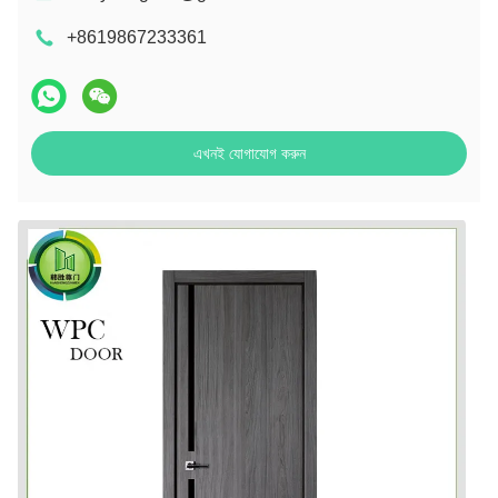
+8619867233361
এখনই যোগাযোগ করুন