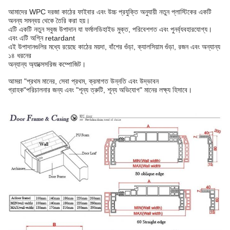
আমাদের WPC দরজা কাঠের ফাইবার এবং উচ্চ প্রযুক্তি অনুযায়ী নতুন প্লাস্টিকের একটি
অনন্য সমন্বয় থেকে তৈরি করা হয়।
এটি একটি নতুন সবুজ উপাদান যা ফর্মালডিহাইড মুক্ত, পরিবেশগত এবং পুনর্ব্যবহারযোগ্য।
এবং এটি অগ্নি retardant
এই উপাদানগুলির মধ্যে রয়েছে কাঠের ময়দা, বাঁশের গুঁড়া, ক্যালসিয়াম গুঁড়া, রজন এবং অন্যান্য
১৪ ধরনের
অন্যান্য অ্যাক্সেসরিজ কম্পোজিট।
আমরা "প্রথম মানের, সেবা প্রথম, ক্রমাগত উন্নতি এবং উদ্ভাবন
গ্রাহক"
পরিচালনার জন্য এবং "শূন্য ত্রুটি, শূন্য অভিযোগ" মানের লক্ষ্য হিসাবে।