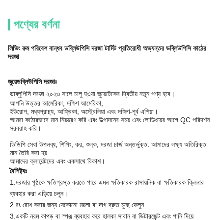
পণ্যের বর্ণনা
লিভিং রুম পরিবেশ বান্ধব ডব্লিউপিসি দরজা টার্মিট প্রতিরোধী অভ্যন্তর ডব্লিউপিসি কাঠের
দরজা
জুয়ে
ডব্লিউপিসি দরজাঃ
ডাব্লুপিসি দরজা ২০২৩ সালে চালু হওয়া জুয়েটেকের দ্বিতীয় নতুন পণ্য হবে।
আপনি উত্তর আমেরিকা, দক্ষিণ আমেরিকা,
ইউরোপ, মধ্যপ্রাচ্য, আফ্রিকা, অস্ট্রেলিয়া এবং দক্ষিণ-পূর্ব এশিয়া।
আমরা কঠোরভাবে মান নিয়ন্ত্রণ করি এবং উত্পাদনের সময় এবং লোডিংয়ের আগে QC পরিদর্শন
সরবরাহ করি।
ডিডিপি সেবা উপলব্ধ, শিপিং, কর, শুল্ক, দরজা চার্জ অন্তর্ভুক্ত. আমাদের লক্ষ্য অতিরিক্ত
মান তৈরি করা হয়
আমাদের ক্লায়েন্টদের এবং একসাথে বিকাশ।
বৈশিষ্ট্যঃ
1.
দরজার পৃষ্ঠকে ক্ষতিগ্রস্ত করতে পারে এমন ক্ষতিকারক রাসায়নিক বা ক্ষতিকারক ক্লিনার
ব্যবহার করা এড়িয়ে চলুন।
2.
রং রোধ করার জন্য যেকোনো ময়লা বা দাগ দ্রুত মুছে ফেলুন
.
3.
একটি নরম কাপড় বা স্পঞ্জ ব্যবহার করে হালকা সাবান বা ডিটারজেন্ট এবং পানি দিয়ে