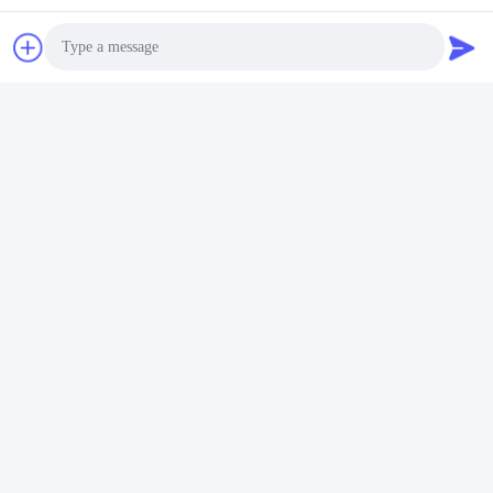
Photo
Video Call
Audio Call