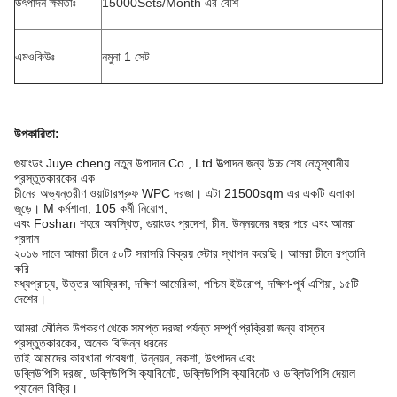
উৎপাদন ক্ষমতাঃ
15000Sets/Month এর বেশি
এমওকিউঃ
নমুনা 1 সেট
উপকারিতা:
গুয়াংডং Juye cheng নতুন উপাদান Co., Ltd উত্পাদন জন্য উচ্চ শেষ নেতৃস্থানীয়
প্রস্তুতকারকের এক
চীনের অভ্যন্তরীণ ওয়াটারপ্রুফ WPC দরজা। এটা 21500sqm এর একটি এলাকা
জুড়ে। M কর্মশালা, 105 কর্মী নিয়োগ,
এবং Foshan শহরে অবস্থিত, গুয়াংডং প্রদেশ, চীন. উন্নয়নের বছর পরে এবং আমরা
প্রদান
২০১৬ সালে আমরা চীনে ৫০টি সরাসরি বিক্রয় স্টোর স্থাপন করেছি। আমরা চীনে রপ্তানি
করি
মধ্যপ্রাচ্য, উত্তর আফ্রিকা, দক্ষিণ আমেরিকা, পশ্চিম ইউরোপ, দক্ষিণ-পূর্ব এশিয়া, ১৫টি
দেশের।
আমরা মৌলিক উপকরণ থেকে সমাপ্ত দরজা পর্যন্ত সম্পূর্ণ প্রক্রিয়া জন্য বাস্তব
প্রস্তুতকারকের, অনেক বিভিন্ন ধরনের
তাই আমাদের কারখানা গবেষণা, উন্নয়ন, নকশা, উৎপাদন এবং
ডব্লিউপিসি দরজা, ডব্লিউপিসি ক্যাবিনেট, ডব্লিউপিসি ক্যাবিনেট ও ডব্লিউপিসি দেয়াল
প্যানেল বিক্রি।