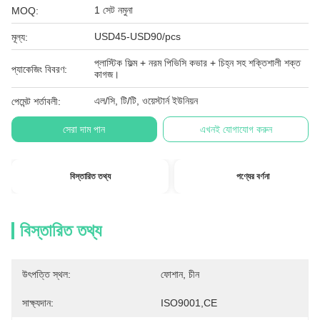
1 সেট নমুনা
MOQ:
USD45-USD90/pcs
মূল্য:
প্লাস্টিক ফিল্ম + নরম পিভিসি কভার + চিহ্ন সহ শক্তিশালী শক্ত
প্যাকেজিং বিবরণ:
কাগজ।
এল/সি, টি/টি, ওয়েস্টার্ন ইউনিয়ন
পেমেন্ট শর্তাবলী:
সেরা দাম পান
এখনই যোগাযোগ করুন
বিস্তারিত তথ্য
পণ্যের বর্ণনা
বিস্তারিত তথ্য
উৎপত্তি স্থল:
ফোশান, চীন
সাক্ষ্যদান:
ISO9001,CE