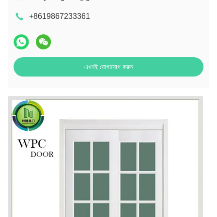
+8619867233361
এখনই যোগাযোগ করুন