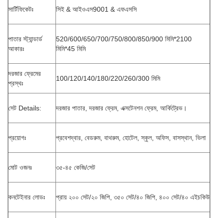
সার্টিফিকেটঃ
সিই & আইওএস9001 & এফএসসি
পাতার স্ট্যান্ডার্ড
520/600/650/700/750/800/850/900 মিমি*2100
আকারঃ
মিমি*45 মিমি
দরজার ফ্রেমের
100/120/140/180/220/260/300 মিমি
প্রস্থঃ
সেট Details:
দরজার পাতার, দরজার ফ্রেম, এক্সটেনশন ফ্রেম, আর্কিট্রেভ।
প্রয়োগঃ
প্রবেশদ্বার, বেডরুম, বাথরুম, হোটেল, স্কুল, অফিস, বাসস্থান, ভিলা
মোট ওজনঃ
৩৫-৪৫ কেজি/সেট
কনটেইনার লোডঃ
প্রায় ২০০ সেট/২০ জিপি, ৩৫০ সেট/৪০ জিপি, ৪০০ সেট/৪০ এইচকিউ