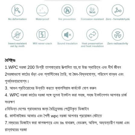
বৈশিষ্ট্যঃ
1.WPC দরজা 200 ডিগ্রী তাপমাত্রায় উত্পাদিত হয়,যা উচ্চ স্থায়িত্ব এবং দীর্ঘ জীবন
2দরজাগুলো কাঠের গুঁড়া এবং প্লাস্টিকের তৈরি, যা জৈব-বিঘ্ননযোগ্য, পরিবেশ বান্ধব এবং
পুনর্ব্যবহারযোগ্য।
3. আগুন প্রতিরোধের উন্নতি করতে ক্যালসিয়াম কার্বনেট যোগ করুন
4. WPC দরজা কাঠের দরজা সঙ্গে তুলনা ইনস্টল করা সহজ, সহজ ইনস্টলেশন আপনার চার্জ
সংরক্ষণ
৫বিভিন্ন দেশের গ্রাহকদের জন্য বৈচিত্র্যময় পেটেন্টকৃত ডিজাইন
6. কাস্টমাইজড আকার এবং শৈলী wpc দরজা আপনার প্রয়োজন মেটাতে
7.নম্বরের ডিজাইন করা কাগজপত্র এবং রঙ বাথরুম, বেডরুম, অফিস, অভ্যন্তরীণ দরজা এবং
রান্নাঘরের দরজা