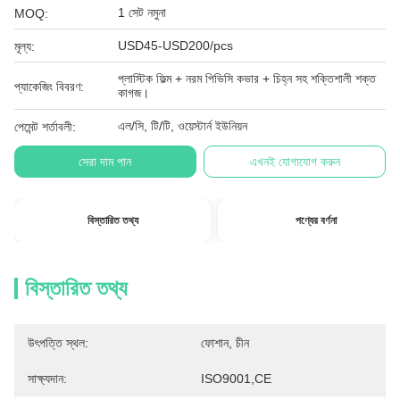
1 সেট নমুনা
MOQ:
USD45-USD200/pcs
মূল্য:
প্লাস্টিক ফিল্ম + নরম পিভিসি কভার + চিহ্ন সহ শক্তিশালী শক্ত
প্যাকেজিং বিবরণ:
কাগজ।
এল/সি, টি/টি, ওয়েস্টার্ন ইউনিয়ন
পেমেন্ট শর্তাবলী:
সেরা দাম পান
এখনই যোগাযোগ করুন
বিস্তারিত তথ্য
পণ্যের বর্ণনা
বিস্তারিত তথ্য
উৎপত্তি স্থল:
ফোশান, চীন
সাক্ষ্যদান:
ISO9001,CE