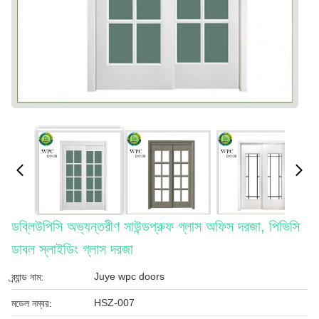
ডব্লিউপিসি অভ্যন্তরীণ সাউন্ডপ্রুফ গ্লাস অফিস দরজা, পিভিসি
ডাবল স্লাইডিং গ্লাস দরজা
Juye wpc doors
ব্র্যান্ড নাম:
HSZ-007
মডেল নম্বর: