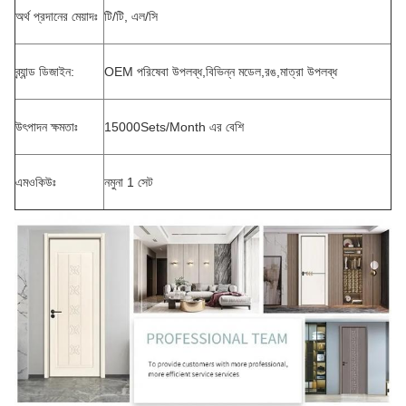
অর্থ প্রদানের মেয়াদঃ
টি/টি, এল/সি
ব্র্যান্ড ডিজাইন:
OEM পরিষেবা উপলব্ধ,বিভিন্ন মডেল,রঙ,মাত্রা উপলব্ধ
উৎপাদন ক্ষমতাঃ
15000Sets/Month এর বেশি
এমওকিউঃ
নমুনা 1 সেট