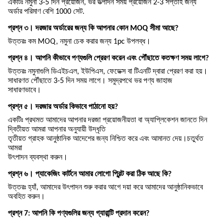
একটিঃ নমুনা 3-5 দিন প্রয়োজন, ভর উত্পাদন সময় প্রয়োজন 2-3 সপ্তাহ জন্য
অর্ডার পরিমাণ বেশি 1000 সেট.
প্রশ্ন ৩। দরজার অর্ডারের জন্য কি আপনার কোন MOQ সীমা আছে?
উত্তরঃ কম MOQ, নমুনা চেক করার জন্য 1pc উপলব্ধ।
প্রশ্ন ৪। আপনি কীভাবে পণ্যগুলি প্রেরণ করেন এবং পৌঁছাতে কতক্ষণ সময় লাগে?
উত্তরঃ নমুনাগুলি ডিএইচএল, ইউপিএস, ফেডেক্স বা টিএনটি দ্বারা প্রেরণ করা হয়।
সাধারণত পৌঁছাতে 3-5 দিন সময় লাগে। সমুদ্রপথে ভর পণ্য জাহাজ
সাধারণভাবে।
প্রশ্ন ৫। দরজার অর্ডার কিভাবে পাঠানো হয়?
একটিঃ প্রথমত আমাদের আপনার দরজা প্রয়োজনীয়তা বা অ্যাপ্লিকেশন জানতে দিন
দ্বিতীয়ত আমরা আপনার অনুযায়ী উদ্ধৃতি
তৃতীয়ত গ্রাহক আনুষ্ঠানিক আদেশের জন্য নিশ্চিত করে এবং আমানত দেয়।চতুর্থত
আমরা
উৎপাদন ব্যবস্থা করুন।
প্রশ্ন ৬। প্যাকেজিং কার্টনে আমার লোগো প্রিন্ট করা ঠিক আছে কি?
উত্তরঃ হ্যাঁ, আমাদের উৎপাদন শুরু করার আগে দয়া করে আমাদের আনুষ্ঠানিকভাবে
অবহিত করুন।
প্রশ্ন 7: আপনি কি পণ্যগুলির জন্য গ্যারান্টি প্রদান করেন?