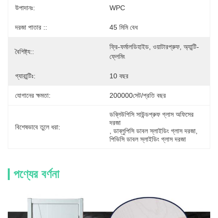
উপাদানঃ:
WPC
দরজা পাতার ::
45 মিমি বেধ
ফ্রি-ফর্মালডিহাইড, ওয়াটারপ্রুফ, অ্যান্টি-
বৈশিষ্ট্য::
ফ্লেমিং
গ্যারান্টিঃ:
10 বছর
যোগানের ক্ষমতা:
200000সেট/প্রতি বছর
ডব্লিউপিসি সাউন্ডপ্রুফ গ্লাস অফিসের 
দরজা
বিশেষভাবে তুলে ধরা:
, 
ডাব্লুপিসি ডাবল স্লাইডিং গ্লাস দরজা
, 
পিভিসি ডাবল স্লাইডিং গ্লাস দরজা
পণ্যের বর্ণনা