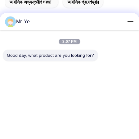
আবাসিক অভ্যন্তরীণ দরজা
আবাসিক প্রবেশদ্বার
Mr. Ye
দ্রুত যোগাযোগ
3:07 PM
ঠিকানা
Good day, what product are you looking for?
চীনের গুয়াংডংয়ের ফোশান শহরের সানশুই জেলার সিনান শহরের ওউকুন শহরের ষষ্ঠ
বিল্ডিং
টেলিফোন
+8619867233361
ই-মেইল
cindydeng617@gmail.com