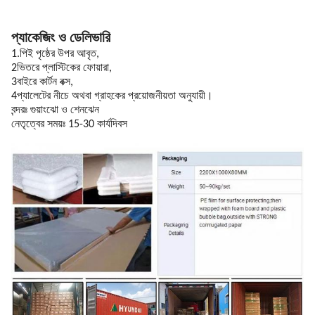
প্যাকেজিং ও ডেলিভারি
1.পিই পৃষ্ঠের উপর আবৃত,
2ভিতরে প্লাস্টিকের ফোয়ারা,
3বাইরে কার্টন বক্স,
4প্যালেটের নীচে অথবা গ্রাহকের প্রয়োজনীয়তা অনুযায়ী।
বন্দরঃ গুয়াংঝো ও শেনঝেন
নেতৃত্বের সময়ঃ 15-30 কার্যদিবস