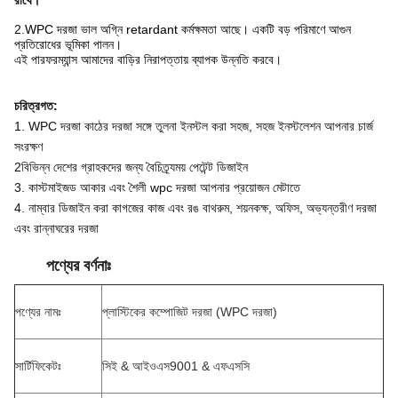
2.
WPC দরজা ভাল অগ্নি retardant কর্মক্ষমতা আছে। একটি বড় পরিমাণে আগুন
প্রতিরোধের ভূমিকা পালন।
এই পারফরম্যান্স আমাদের বাড়ির নিরাপত্তায় ব্যাপক উন্নতি করবে।
চরিত্রগত
:
1. WPC দরজা কাঠের দরজা সঙ্গে তুলনা ইনস্টল করা সহজ, সহজ ইনস্টলেশন আপনার চার্জ
সংরক্ষণ
2বিভিন্ন দেশের গ্রাহকদের জন্য বৈচিত্র্যময় পেটেন্ট ডিজাইন
3. কাস্টমাইজড আকার এবং শৈলী wpc দরজা আপনার প্রয়োজন মেটাতে
4. নাম্বার ডিজাইন করা কাগজের কাজ এবং রঙ বাথরুম, শয়নকক্ষ, অফিস, অভ্যন্তরীণ দরজা
এবং রান্নাঘরের দরজা
পণ্যের বর্ণনাঃ
পণ্যের নামঃ
প্লাস্টিকের কম্পোজিট দরজা (WPC দরজা)
সার্টিফিকেটঃ
সিই & আইওএস9001 & এফএসসি