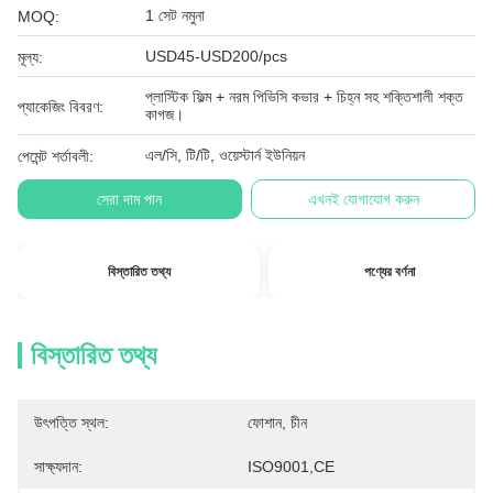
1 সেট নমুনা
MOQ:
USD45-USD200/pcs
মূল্য:
প্লাস্টিক ফিল্ম + নরম পিভিসি কভার + চিহ্ন সহ শক্তিশালী শক্ত
প্যাকেজিং বিবরণ:
কাগজ।
এল/সি, টি/টি, ওয়েস্টার্ন ইউনিয়ন
পেমেন্ট শর্তাবলী:
সেরা দাম পান
এখনই যোগাযোগ করুন
বিস্তারিত তথ্য
পণ্যের বর্ণনা
বিস্তারিত তথ্য
উৎপত্তি স্থল:
ফোশান, চীন
সাক্ষ্যদান:
ISO9001,CE