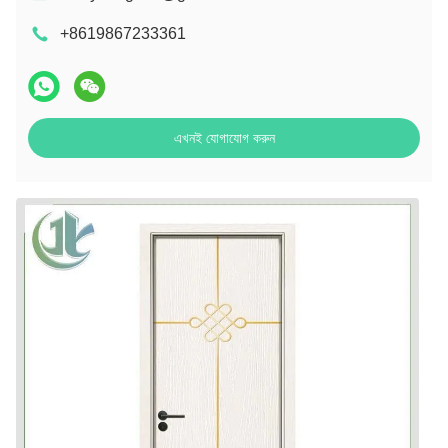
+8619867233361
এখনই যোগাযোগ করুন