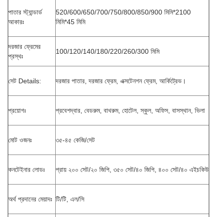
পাতার স্ট্যান্ডার্ড
520/600/650/700/750/800/850/900 মিমি*2100
আকারঃ
মিমি*45 মিমি
দরজার ফ্রেমের
100/120/140/180/220/260/300 মিমি
প্রস্থঃ
সেট Details:
দরজার পাতার, দরজার ফ্রেম, এক্সটেনশন ফ্রেম, আর্কিট্রেভ।
প্রয়োগঃ
প্রবেশদ্বার, বেডরুম, বাথরুম, হোটেল, স্কুল, অফিস, বাসস্থান, ভিলা
মোট ওজনঃ
৩৫-৪৫ কেজি/সেট
কনটেইনার লোডঃ
প্রায় ২০০ সেট/২০ জিপি, ৩৫০ সেট/৪০ জিপি, ৪০০ সেট/৪০ এইচকিউ
অর্থ প্রদানের মেয়াদঃ
টি/টি, এল/সি