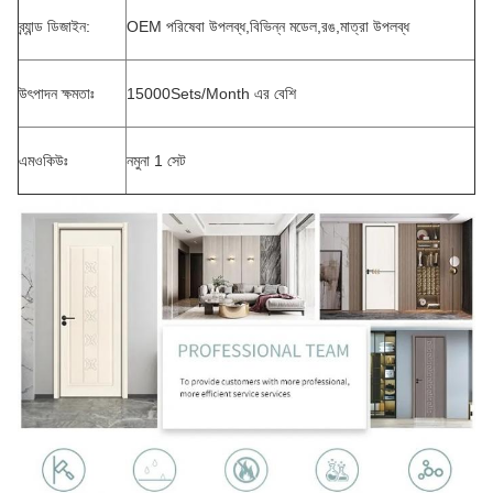
ব্র্যান্ড ডিজাইন:
OEM পরিষেবা উপলব্ধ,বিভিন্ন মডেল,রঙ,মাত্রা উপলব্ধ
উৎপাদন ক্ষমতাঃ
15000Sets/Month এর বেশি
এমওকিউঃ
নমুনা 1 সেট