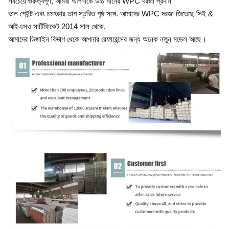
সবচেয়ে গুরুত্বপূর্ণ, আমরা আপনাকে উচ্চ মানের WPC দরজা প্রদান
ভাল পেইন্ট এবং চমৎকার তাপ স্তরিত পৃষ্ঠ সঙ্গে. আমাদের WPC দরজা জিতেছে সিই &
আইএসও সার্টিফিকেট 2014 সাল থেকে.
আমাদের ডিজাইন বিভাগ থেকে আপনার রেফারেন্সের জন্য অনেক নতুন মডেল আছে।