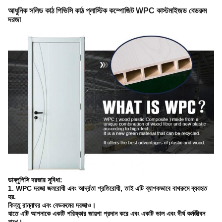
আধুনিক সলিড কাঠ পিভিসি কাঠ প্লাস্টিক কম্পোজিট WPC কাস্টমাইজড বেডরুম
দরজা
ডাব্লুপিসি দরজার সুবিধা
:
1. WPC দরজা জলরোধী এবং আর্দ্রতা প্রতিরোধী, তাই এটি ব্যাপকভাবে বাথরুমে ব্যবহৃত
হয়.
কিন্তু রান্নাঘর এবং বেডরুমের দরজাও।
যাতে এটি আপনাকে একটি পরিষ্কার জায়গা প্রদান করে এবং একটি ভাল এবং দীর্ঘ কর্মজীবন
রাখে।