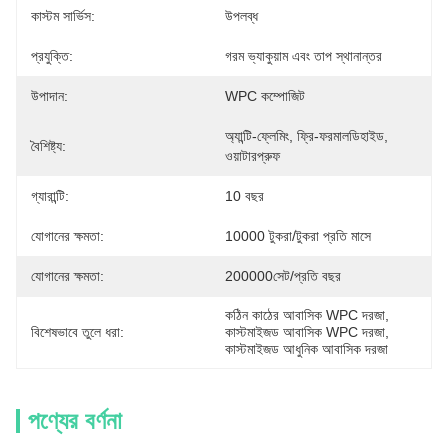
কাস্টম সার্ভিস:
উপলব্ধ
প্রযুক্তি:
গরম ভ্যাকুয়াম এবং তাপ স্থানান্তর
উপাদান:
WPC কম্পোজিট
অ্যান্টি-ফ্লেমিং, ফ্রি-ফরমালডিহাইড, 
বৈশিষ্ট্য:
ওয়াটারপ্রুফ
গ্যারান্টি:
10 বছর
যোগানের ক্ষমতা:
10000 টুকরা/টুকরা প্রতি মাসে
যোগানের ক্ষমতা:
200000সেট/প্রতি বছর
কঠিন কাঠের আবাসিক WPC দরজা
, 
বিশেষভাবে তুলে ধরা:
কাস্টমাইজড আবাসিক WPC দরজা
, 
কাস্টমাইজড আধুনিক আবাসিক দরজা
পণ্যের বর্ণনা