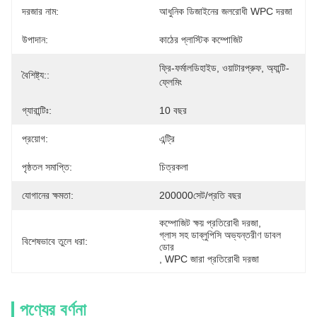
দরজার নাম:
আধুনিক ডিজাইনের জলরোধী WPC দরজা
উপাদান:
কাঠের প্লাস্টিক কম্পোজিট
ফ্রি-ফর্মালডিহাইড, ওয়াটারপ্রুফ, অ্যান্টি-
বৈশিষ্ট্য::
ফ্লেমিং
গ্যারান্টিঃ:
10 বছর
প্রয়োগ:
এন্ট্রি
পৃষ্ঠতল সমাপ্তি:
চিত্রকলা
যোগানের ক্ষমতা:
200000সেট/প্রতি বছর
কম্পোজিট ক্ষয় প্রতিরোধী দরজা
, 
গ্লাস সহ ডাব্লুপিসি অভ্যন্তরীণ ডাবল 
বিশেষভাবে তুলে ধরা:
ডোর
, 
WPC জারা প্রতিরোধী দরজা
পণ্যের বর্ণনা