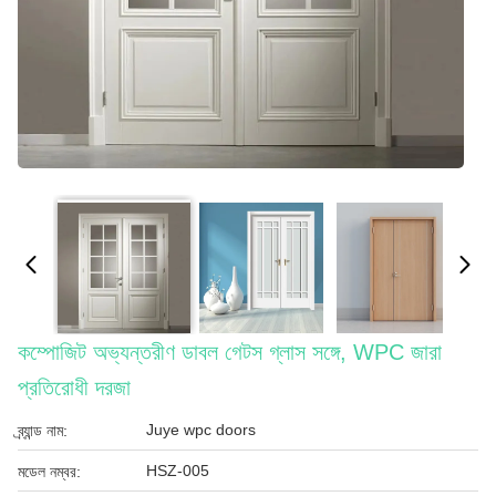
কম্পোজিট অভ্যন্তরীণ ডাবল গেটস গ্লাস সঙ্গে, WPC জারা
প্রতিরোধী দরজা
Juye wpc doors
ব্র্যান্ড নাম:
HSZ-005
মডেল নম্বর: