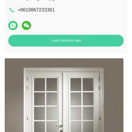
+8619867233361
এখনই যোগাযোগ করুন