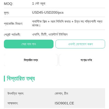
1 সেট নমুনা
MOQ:
USD45-USD200/pcs
মূল্য:
প্লাস্টিক ফিল্ম + নরম পিভিসি কভার + চিহ্ন সহ শক্তিশালী শক্ত
প্যাকেজিং বিবরণ:
কাগজ।
এল/সি, টি/টি, ওয়েস্টার্ন ইউনিয়ন
পেমেন্ট শর্তাবলী:
সেরা দাম পান
এখনই যোগাযোগ করুন
বিস্তারিত তথ্য
পণ্যের বর্ণনা
বিস্তারিত তথ্য
উৎপত্তি স্থল:
ফোশান, চীন
সাক্ষ্যদান:
ISO9001,CE