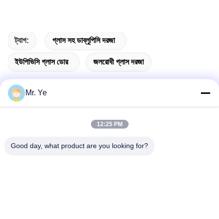
ট্যাগ:
গ্লাস সহ ডাব্লুপিসি দরজা
ইউপিভিসি গ্লাস ডোর
জলরোধী গ্লাস দরজা
Mr. Ye
দ্রুত যোগাযোগ
12:25 PM
Good day, what product are you looking for?
ঠিকানা
চীনের গুয়াংডংয়ের ফোশান শহরের সানশুই জেলার সিনান শহরের ওউকুন শহরের ষষ্ঠ
বিল্ডিং
টেলিফোন
+8619867233361