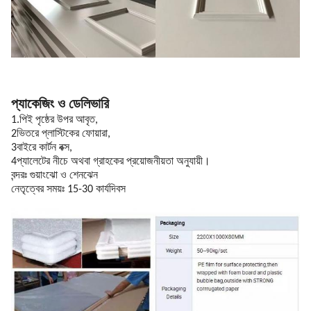
প্যাকেজিং ও ডেলিভারি
1.পিই পৃষ্ঠের উপর আবৃত,
2ভিতরে প্লাস্টিকের ফোয়ারা,
3বাইরে কার্টন বক্স,
4প্যালেটের নীচে অথবা গ্রাহকের প্রয়োজনীয়তা অনুযায়ী।
বন্দরঃ গুয়াংঝো ও শেনঝেন
নেতৃত্বের সময়ঃ 15-30 কার্যদিবস