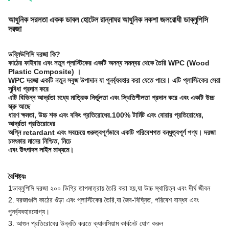
আধুনিক সরলতা একক ডাবল হোটেল রান্নাঘর আধুনিক নকশা জলরোধী ডাব্লুপিসি
দরজা
ডব্লিউপিসি দরজা কি?
কাঠের ফাইবার এবং নতুন প্লাস্টিকের একটি অনন্য সমন্বয় থেকে তৈরি WPC (Wood
Plastic Composite) ।
WPC দরজা একটি নতুন সবুজ উপাদান যা পুনর্ব্যবহার করা যেতে পারে। এটি প্লাস্টিকের সেরা
সুবিধা প্রদান করে
এটি বিভিন্ন আর্দ্রতা মধ্যে মাত্রিক নির্ভুলতা এবং স্থিতিশীলতা প্রদান করে এবং একটি উচ্চ
স্ক্রু আছে
ধারণ ক্ষমতা, উচ্চ শক এবং বকিং প্রতিরোধের.100% টার্মিট এবং বোরার প্রতিরোধের,
আর্দ্রতা প্রতিরোধের
অগ্নি retardant এবং সবচেয়ে গুরুত্বপূর্ণভাবে একটি পরিবেশগত বন্ধুত্বপূর্ণ পণ্য। দরজা
চমৎকার মানের নিশ্চিত, নিচে
এবং উৎপাদন লাইন মাধ্যমে।
বৈশিষ্ট্যঃ
1ডাব্লুপিসি দরজা ২০০ ডিগ্রি তাপমাত্রায় তৈরি করা হয়,যা উচ্চ স্থায়িত্ব এবং দীর্ঘ জীবন
2. দরজাগুলি কাঠের গুঁড়া এবং প্লাস্টিকের তৈরি,যা জৈব-বিঘ্নিত, পরিবেশ বান্ধব এবং
পুনর্ব্যবহারযোগ্য।
3. আগুন প্রতিরোধের উন্নতি করতে ক্যালসিয়াম কার্বনেট যোগ করুন