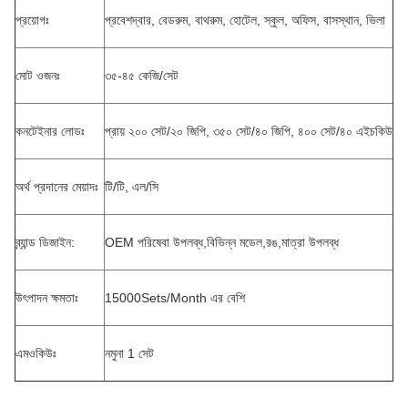
প্রয়োগঃ
প্রবেশদ্বার, বেডরুম, বাথরুম, হোটেল, স্কুল, অফিস, বাসস্থান, ভিলা
মোট ওজনঃ
৩৫-৪৫ কেজি/সেট
কনটেইনার লোডঃ
প্রায় ২০০ সেট/২০ জিপি, ৩৫০ সেট/৪০ জিপি, ৪০০ সেট/৪০ এইচকিউ
অর্থ প্রদানের মেয়াদঃ
টি/টি, এল/সি
ব্র্যান্ড ডিজাইন:
OEM পরিষেবা উপলব্ধ,বিভিন্ন মডেল,রঙ,মাত্রা উপলব্ধ
উৎপাদন ক্ষমতাঃ
15000Sets/Month এর বেশি
এমওকিউঃ
নমুনা 1 সেট