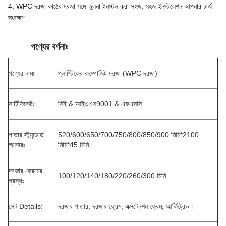
4. WPC দরজা কাঠের দরজা সঙ্গে তুলনা ইনস্টল করা সহজ, সহজ ইনস্টলেশন আপনার চার্জ
সংরক্ষণ
পণ্যের বর্ণনাঃ
পণ্যের নামঃ
প্লাস্টিকের কম্পোজিট দরজা (WPC দরজা)
সার্টিফিকেটঃ
সিই & আইওএস9001 & এফএসসি
পাতার স্ট্যান্ডার্ড
520/600/650/700/750/800/850/900 মিমি*2100
আকারঃ
মিমি*45 মিমি
দরজার ফ্রেমের
100/120/140/180/220/260/300 মিমি
প্রস্থঃ
সেট Details:
দরজার পাতার, দরজার ফ্রেম, এক্সটেনশন ফ্রেম, আর্কিট্রেভ।