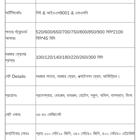
সার্টিফিকেটঃ
সিই & আইওএস9001 & এফএসসি
পাতার স্ট্যান্ডার্ড
520/600/650/700/750/800/850/900 মিমি*2100
আকারঃ
মিমি*45 মিমি
দরজার ফ্রেমের
100/120/140/180/220/260/300 মিমি
প্রস্থঃ
সেট Details:
দরজার পাতার, দরজার ফ্রেম, এক্সটেনশন ফ্রেম, আর্কিট্রেভ।
প্রয়োগঃ
প্রবেশদ্বার, বেডরুম, বাথরুম, হোটেল, স্কুল, অফিস, বাসস্থান, ভিলা
মোট ওজনঃ
৩৫-৪৫ কেজি/সেট
কনটেইনার লোডঃ
প্রায় ২০০ সেট/২০ জিপি, ৩৫০ সেট/৪০ জিপি, ৪০০ সেট/৪০ এইচকিউ