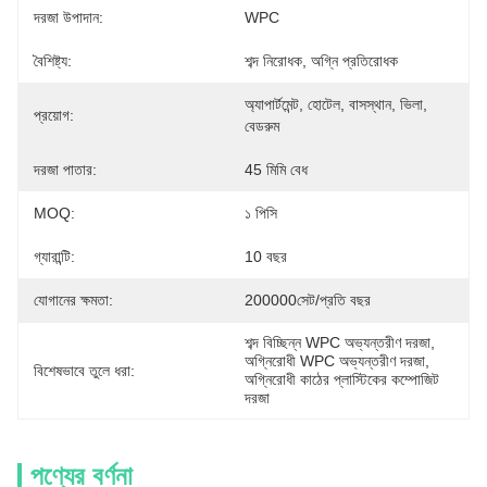
দরজা উপাদান:
WPC
বৈশিষ্ট্য:
শব্দ নিরোধক, অগ্নি প্রতিরোধক
অ্যাপার্টমেন্ট, হোটেল, বাসস্থান, ভিলা, 
প্রয়োগ:
বেডরুম
দরজা পাতার:
45 মিমি বেধ
MOQ:
১ পিসি
গ্যারান্টি:
10 বছর
যোগানের ক্ষমতা:
200000সেট/প্রতি বছর
শব্দ বিচ্ছিন্ন WPC অভ্যন্তরীণ দরজা
, 
অগ্নিরোধী WPC অভ্যন্তরীণ দরজা
, 
বিশেষভাবে তুলে ধরা:
অগ্নিরোধী কাঠের প্লাস্টিকের কম্পোজিট 
দরজা
পণ্যের বর্ণনা