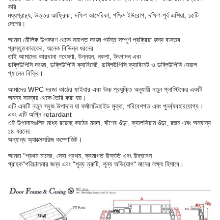
করি
মধ্যপ্রাচ্য, উত্তর আফ্রিকা, দক্ষিণ আমেরিকা, পশ্চিম ইউরোপ, দক্ষিণ-পূর্ব এশিয়া, ১৫টি
দেশের।
আমরা মৌলিক উপকরণ থেকে সমাপ্ত দরজা পর্যন্ত সম্পূর্ণ প্রক্রিয়া জন্য বাস্তব
প্রস্তুতকারকের, অনেক বিভিন্ন ধরনের
তাই আমাদের কারখানা গবেষণা, উন্নয়ন, নকশা, উৎপাদন এবং
ডব্লিউপিসি দরজা, ডব্লিউপিসি ক্যাবিনেট, ডব্লিউপিসি ক্যাবিনেট ও ডব্লিউপিসি দেয়াল
প্যানেল বিক্রি।
আমাদের WPC দরজা কাঠের ফাইবার এবং উচ্চ প্রযুক্তি অনুযায়ী নতুন প্লাস্টিকের একটি
অনন্য সমন্বয় থেকে তৈরি করা হয়।
এটি একটি নতুন সবুজ উপাদান যা ফর্মালডিহাইড মুক্ত, পরিবেশগত এবং পুনর্ব্যবহারযোগ্য।
এবং এটি অগ্নি retardant
এই উপাদানগুলির মধ্যে রয়েছে কাঠের ময়দা, বাঁশের গুঁড়া, ক্যালসিয়াম গুঁড়া, রজন এবং অন্যান্য
১৪ ধরনের
অন্যান্য অ্যাক্সেসরিজ কম্পোজিট।
আমরা "প্রথম মানের, সেবা প্রথম, ক্রমাগত উন্নতি এবং উদ্ভাবন
গ্রাহক"
পরিচালনার জন্য এবং "শূন্য ত্রুটি, শূন্য অভিযোগ" মানের লক্ষ্য হিসাবে।