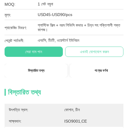
1 সেট নমুনা
MOQ:
USD45-USD90/pcs
মূল্য:
প্লাস্টিক ফিল্ম + নরম পিভিসি কভার + চিহ্ন সহ শক্তিশালী শক্ত
প্যাকেজিং বিবরণ:
কাগজ।
এল/সি, টি/টি, ওয়েস্টার্ন ইউনিয়ন
পেমেন্ট শর্তাবলী:
সেরা দাম পান
এখনই যোগাযোগ করুন
বিস্তারিত তথ্য
পণ্যের বর্ণনা
বিস্তারিত তথ্য
উৎপত্তি স্থল:
ফোশান, চীন
সাক্ষ্যদান:
ISO9001,CE