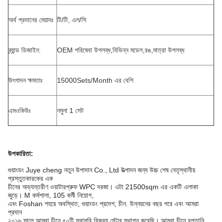
অর্থ প্রদানের মেয়াদঃ
টি/টি, এল/সি
ব্র্যান্ড ডিজাইন:
OEM পরিষেবা উপলব্ধ,বিভিন্ন মডেল,রঙ,মাত্রা উপলব্ধ
উৎপাদন ক্ষমতাঃ
15000Sets/Month এর বেশি
এমওকিউঃ
নমুনা 1 সেট
উপকারিতা:
গুয়াংডং Juye cheng নতুন উপাদান Co., Ltd উত্পাদন জন্য উচ্চ শেষ নেতৃস্থানীয়
প্রস্তুতকারকের এক
চীনের অভ্যন্তরীণ ওয়াটারপ্রুফ WPC দরজা। এটা 21500sqm এর একটি এলাকা
জুড়ে। M কর্মশালা, 105 কর্মী নিয়োগ,
এবং Foshan শহরে অবস্থিত, গুয়াংডং প্রদেশ, চীন. উন্নয়নের বছর পরে এবং আমরা
প্রদান
২০১৬ সালে আমরা চীনে ৫০টি সরাসরি বিক্রয় স্টোর স্থাপন করেছি। আমরা চীনে রপ্তানি