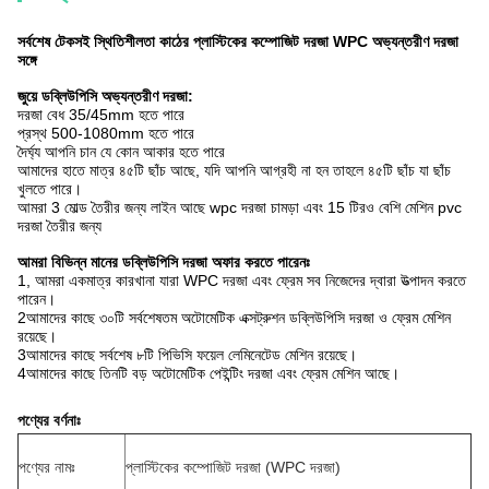
সর্বশেষ টেকসই স্থিতিশীলতা কাঠের প্লাস্টিকের কম্পোজিট দরজা WPC অভ্যন্তরীণ দরজা
সঙ্গে
জুয়ে ডব্লিউপিসি অভ্যন্তরীণ দরজা
:
দরজা বেধ 35/45mm হতে পারে
প্রস্থ 500-1080mm হতে পারে
দৈর্ঘ্য আপনি চান যে কোন আকার হতে পারে
আমাদের হাতে মাত্র ৪৫টি ছাঁচ আছে, যদি আপনি আগ্রহী না হন তাহলে ৪৫টি ছাঁচ যা ছাঁচ
খুলতে পারে।
আমরা 3 মোল্ড তৈরীর জন্য লাইন আছে wpc দরজা চামড়া এবং 15 টিরও বেশি মেশিন pvc
দরজা তৈরীর জন্য
আমরা বিভিন্ন মানের ডব্লিউপিসি দরজা অফার করতে পারেনঃ
1, আমরা একমাত্র কারখানা যারা WPC দরজা এবং ফ্রেম সব নিজেদের দ্বারা উত্পাদন করতে
পারেন।
2আমাদের কাছে ৩০টি সর্বশেষতম অটোমেটিক এক্সট্রুশন ডব্লিউপিসি দরজা ও ফ্রেম মেশিন
রয়েছে।
3আমাদের কাছে সর্বশেষ ৮টি পিভিসি ফয়েল লেমিনেটেড মেশিন রয়েছে।
4আমাদের কাছে তিনটি বড় অটোমেটিক পেইন্টিং দরজা এবং ফ্রেম মেশিন আছে।
পণ্যের বর্ণনাঃ
পণ্যের নামঃ
প্লাস্টিকের কম্পোজিট দরজা (WPC দরজা)