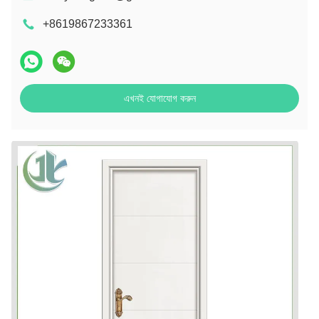
+8619867233361
এখনই যোগাযোগ করুন