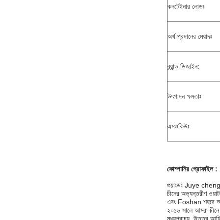
কনটেইনার লোডঃ
অর্থ প্রদানের মেয়াদঃ
ব্র্যান্ড ডিজাইন:
উৎপাদন ক্ষমতাঃ
এমওকিউঃ
কোম্পানির প্রোফাইল
:
গুয়াংডং Juye cheng ন
চীনের অভ্যন্তরীণ ওয
এবং Foshan শহরে অবস্
২০১৬ সালে আমরা চীনে 
মধ্যপ্রাচ্য, উত্তর আফ্