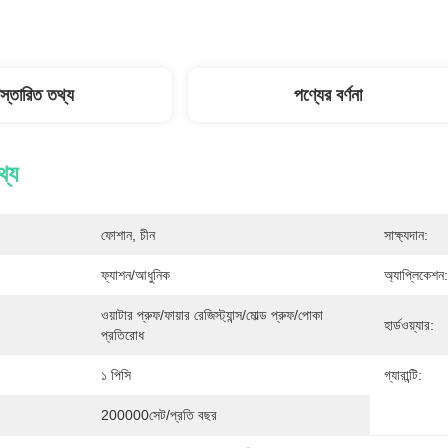
িস্তারিত তথ্য
পণ্যের বর্ণনা
থ্য
ফোশান, চীন
সাক্ষ্যদান:
ফ্যাশন/আধুনিক
অ্যাপ্লিকেশন:
ওয়াটার প্রুফ/ফায়ার রেজিস্ট্যান্স/মোল্ড প্রুফ/পোকা 
হার্ডওয়্যার:
প্রতিরোধ
১ পিসি
গ্যারান্টি:
200000সেট/প্রতি বছর