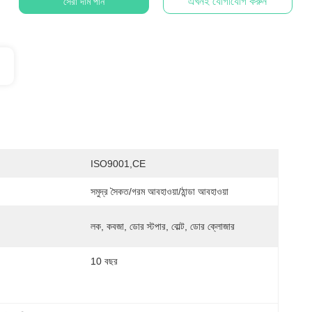
এখনই যোগাযোগ করুন
সেরা দাম পান
ISO9001,CE
সমুদ্র সৈকত/গরম আবহাওয়া/ঠান্ডা আবহাওয়া
লক, কবজা, ডোর স্টপার, বোল্ট, ডোর ক্লোজার
10 বছর