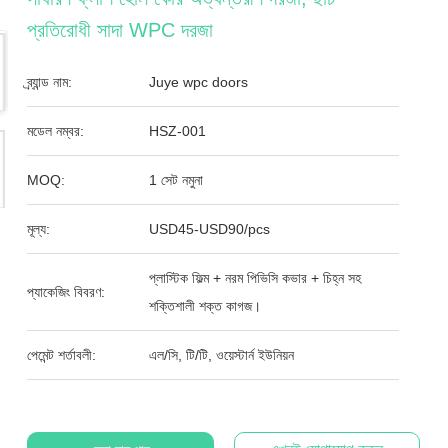
প্রতিরোধী সাদা WPC দরজা
ব্র্যান্ড নাম:
Juye wpc doors
মডেল নম্বর:
HSZ-001
MOQ:
1 সেট নমুনা
মূল্য:
USD45-USD90/pcs
প্লাস্টিক ফিল্ম + নরম পিভিসি কভার + চিহ্ন সহ
প্যাকেজিং বিবরণ:
শক্তিশালী শক্ত কাগজ।
পেমেন্ট শর্তাবলী:
এল/সি, টি/টি, ওয়েস্টার্ন ইউনিয়ন