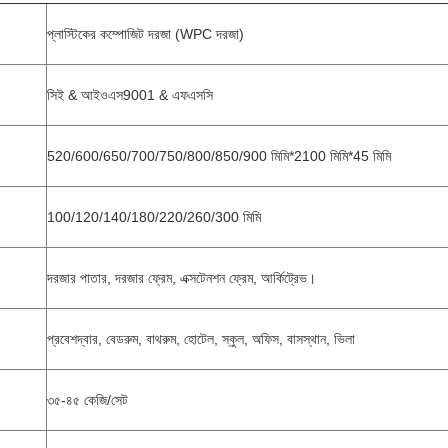
প্লাস্টিকের কম্পোজিট দরজা (WPC দরজা)
সিই & আইওএস9001 & এফএসসি
520/600/650/700/750/800/850/900 মিমি*2100 মিমি*45 মিমি
100/120/140/180/220/260/300 মিমি
দরজার পাতার, দরজার ফ্রেম, এক্সটেনশন ফ্রেম, আর্কিট্রেভ।
প্রবেশদ্বার, বেডরুম, বাথরুম, হোটেল, স্কুল, অফিস, বাসস্থান, ভিলা
৩৫-৪৫ কেজি/সেট