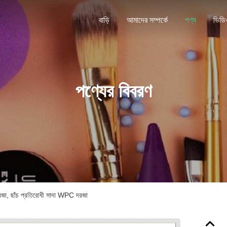
বাড়ি
আমাদের সম্পর্কে
পণ্য
ভিডি
পণ্যের বিবরণ
রজা, ছাঁচ প্রতিরোধী সাদা WPC দরজা