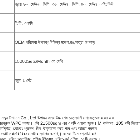
প্রায় ২০০ সেট/২০ জিপি, ৩৫০ সেট/৪০ জিপি, ৪০০ সেট/৪০ এইচকিউ
টি/টি, এল/সি
OEM পরিষেবা উপলব্ধ,বিভিন্ন মডেল,রঙ,মাত্রা উপলব্ধ
15000Sets/Month এর বেশি
নমুনা 1 সেট
তুন উপাদান Co., Ltd উত্পাদন জন্য উচ্চ শেষ নেতৃস্থানীয় প্রস্তুতকারকের এক
়াটারপ্রুফ WPC দরজা। এটা 21500sqm এর একটি এলাকা জুড়ে। M কর্মশালা, 105 কর্মী নিয়োগ
থিত, গুয়াংডং প্রদেশ, চীন. উন্নয়নের বছর পরে এবং আমরা প্রদান
৫০টি সরাসরি বিক্রয় স্টোর স্থাপন করেছি। আমরা চীনে রপ্তানি করি
রিকা, দক্ষিণ আমেরিকা, পশ্চিম ইউরোপ, দক্ষিণ-পূর্ব এশিয়া, ১৫টি দেশের।