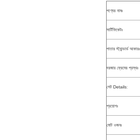
পণ্যের নামঃ
সার্টিফিকেটঃ
পাতার স্ট্যান্ডার্ড আকারঃ
দরজার ফ্রেমের প্রস্থঃ
সেট Details:
প্রয়োগঃ
মোট ওজনঃ