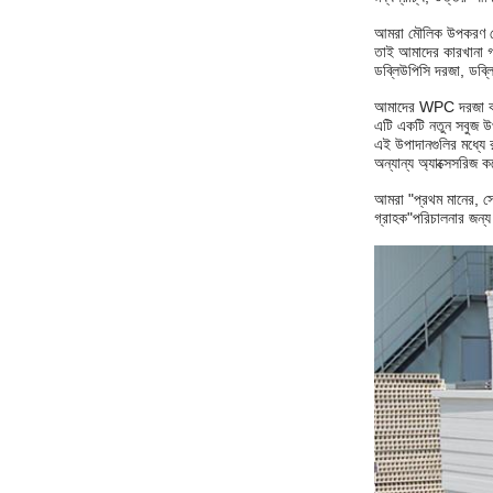
আমরা মৌলিক উপকরণ থেকে 
তাই আমাদের কারখানা গ
ডব্লিউপিসি দরজা, ডব্লি
আমাদের WPC দরজা কাঠের
এটি একটি নতুন সবুজ উপ
এই উপাদানগুলির মধ্যে রয
অন্যান্য অ্যাক্সেসরিজ 
আমরা "প্রথম মানের, সে
গ্রাহক"
পরিচালনার জন্য 