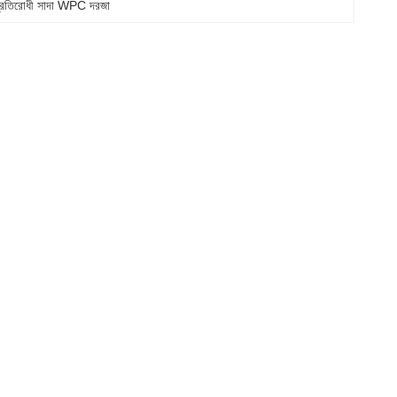
প্রতিরোধী সাদা WPC দরজা