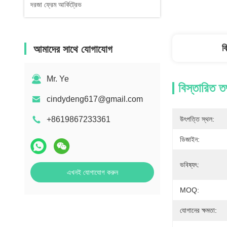
দরজা ফ্রেম আর্কিট্রেভ
ব
আমাদের সাথে যোগাযোগ
Mr. Ye
বিস্তারিত ত
cindydeng617@gmail.com
+8619867233361
উৎপত্তি স্থল:
ডিজাইন:
ভবিষ্যৎ:
এখনই যোগাযোগ করুন
MOQ:
যোগানের ক্ষমতা: