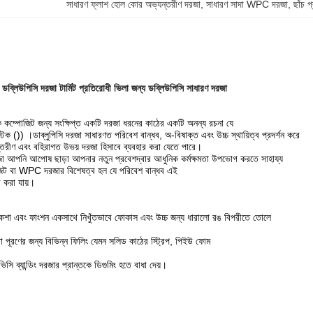
সাধারণ ফ্লাশ হোল কোর অভ্যন্তরীণ দরজা
, 
সাধারণ সাদা WPC দরজা
, 
ছাঁচ 
ডব্লিউপিসি দরজা টার্মিট প্রতিরোধী ভিলা জন্য ডব্লিউপিসি সাধারণ দরজা
 কম্পোজিট জন্য সংক্ষিপ্ত একটি দরজা ধরনের কাঠের একটি অনন্য রচনা যে
টিক ()) ।ডাব্লুপিসি দরজা সাধারণত পরিবেশ বান্ধব, অ-বিষাক্ত এবং উচ্চ স্থায়িত্ব প্রদর্শন করে
তরীণ এবং বহিরাগত উভয় দরজা হিসাবে ব্যবহার করা যেতে পারে।
রজা আপনি আপোষ ছাড়া আপনার নতুন প্রবেশদ্বার আধুনিক কর্মক্ষমতা উপভোগ করতে সাহায্য
োজিট বা WPC দরজার বিশেষত্ব হল যে পরিবেশ বান্ধব এই
র করা যায়।
 নকশা এবং ফাংশন একসাথে নিখুঁতভাবে ফোকাস এবং উচ্চ জন্য ধারালো রঙ বিপরীতে তোলে
তা পূরণের জন্য বিভিন্ন ফিলিং যেমন সলিড কাঠের স্ট্রিপ, পিইউ ফোম
সি ব্যান্ডিং দরজার প্রান্তকে ডিগুমিং হতে বাধা দেয়।