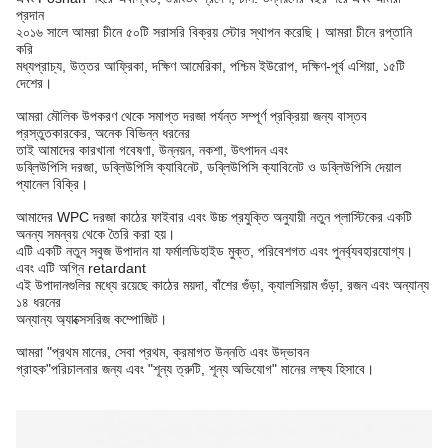
প্রদান
২০১৬ সালে আমরা চীনে ৫০টি সরাসরি বিক্রয় স্টোর স্থাপন করেছি। আমরা চীনে রপ্তানি
করি
মধ্যপ্রাচ্য, উত্তর আফ্রিকা, দক্ষিণ আমেরিকা, পশ্চিম ইউরোপ, দক্ষিণ-পূর্ব এশিয়া, ১৫টি
দেশের।
আমরা মৌলিক উপকরণ থেকে সমাপ্ত দরজা পর্যন্ত সম্পূর্ণ প্রক্রিয়া জন্য বাস্তব
প্রস্তুতকারকের, অনেক বিভিন্ন ধরনের
তাই আমাদের কারখানা গবেষণা, উন্নয়ন, নকশা, উৎপাদন এবং
ডব্লিউপিসি দরজা, ডব্লিউপিসি ক্যাবিনেট, ডব্লিউপিসি ক্যাবিনেট ও ডব্লিউপিসি দেয়াল
প্যানেল বিক্রি।
আমাদের WPC দরজা কাঠের ফাইবার এবং উচ্চ প্রযুক্তি অনুযায়ী নতুন প্লাস্টিকের একটি
অনন্য সমন্বয় থেকে তৈরি করা হয়।
এটি একটি নতুন সবুজ উপাদান যা ফর্মালডিহাইড মুক্ত, পরিবেশগত এবং পুনর্ব্যবহারযোগ্য।
এবং এটি অগ্নি retardant
এই উপাদানগুলির মধ্যে রয়েছে কাঠের ময়দা, বাঁশের গুঁড়া, ক্যালসিয়াম গুঁড়া, রজন এবং অন্যান্য
১৪ ধরনের
অন্যান্য অ্যাক্সেসরিজ কম্পোজিট।
আমরা "প্রথম মানের, সেবা প্রথম, ক্রমাগত উন্নতি এবং উদ্ভাবন
গ্রাহক"
পরিচালনার জন্য এবং "শূন্য ত্রুটি, শূন্য অভিযোগ" মানের লক্ষ্য হিসাবে।