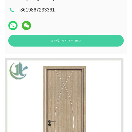
+8619867233361
এখনই যোগাযোগ করুন