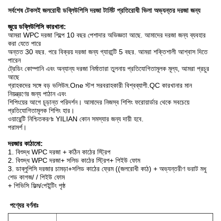
সর্বশেষ টেকসই জলরোধী ডব্লিউপিসি দরজা টার্মিট প্রতিরোধী ভিলা অভ্যন্তর দরজা জন্য
জুয়ে ডব্লিউপিসি কারখানা:
আমরা WPC দরজা শিল্পে 10 বছর পেশাদার অভিজ্ঞতা আছে. আমাদের দরজা জন্য ব্যবহার
করা যেতে পারে
অন্তত 30 বছর. পরে বিক্রয় দরজা জন্য গ্যারান্টি 5 বছর. আমরা শক্তিশালী আশ্বাস দিতে
পারেন
ট্রেডিং কোম্পানি এবং অন্যান্য দরজা নির্মাতারা তুলনায় প্রতিযোগিতামূলক মূল্য, আমরা প্রচুর
আছে
গ্রাহকদের সঙ্গে বড় ভলিউম.One স্টপ সরবরাহকারী বিশ্বব্যাপী.QC কারখানার মান
নিয়ন্ত্রণের জন্য পাঠান এবং
শিপিংয়ের আগে চূড়ান্ত পরিদর্শন। আমাদের নিজস্ব শিপিং ফরোয়ার্ডার থেকে সবচেয়ে
প্রতিযোগিতামূলক শিপিং হার।
ওয়ারেন্টি নিশ্চিতকরণঃ YILIAN কোন সমস্যার জন্য দায়ী হবে.
পরামর্শ।
দরজার কাঠামো:
1. বিশুদ্ধ WPC দরজা + কঠিন কাঠের স্ট্রিপ
2. বিশুদ্ধ WPC দরজা+ সলিড কাঠের স্ট্রিপ+ পিইউ ফোম
3. ডাব্লুপিসি দরজার চামড়া+সলিড কাঠের ফ্রেম ((জলরোধী কাঠ) + অভ্যন্তরীণ ভরাট মধু
শেড কাগজ/ / পিইউ ফোম
+ পিভিসি ফিল্ম/পেইন্টিং পৃষ্ঠ
পণ্যের বর্ণনাঃ