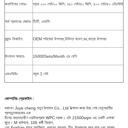
কনটেইনার লোডঃ
প্রায় ২০০ সেট/২০ জিপি, ৩৫০ সেট/৪০ জিপি, ৪০০ সেট/৪০ এইচকিউ
অর্থ প্রদানের মেয়াদঃ
টি/টি, এল/সি
ব্র্যান্ড ডিজাইন:
OEM পরিষেবা উপলব্ধ,বিভিন্ন মডেল,রঙ,মাত্রা উপলব্ধ
উৎপাদন ক্ষমতাঃ
15000Sets/Month এর বেশি
এমওকিউঃ
নমুনা 1 সেট
কোম্পানির প্রোফাইল
:
গুয়াংডং Juye cheng নতুন উপাদান Co., Ltd উত্পাদন জন্য উচ্চ শেষ নেতৃস্থানীয়
প্রস্তুতকারকের এক
চীনের অভ্যন্তরীণ ওয়াটারপ্রুফ WPC দরজা। এটা 21500sqm এর একটি এলাকা
জুড়ে। M কর্মশালা, 105 কর্মী নিয়োগ,
এবং Foshan শহরে অবস্থিত, গুয়াংডং প্রদেশ, চীন. উন্নয়নের বছর পরে এবং আমরা