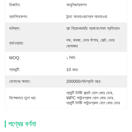
ডিজাইন:
আধুনিক/ফ্যাশন
অ্যাপ্লিকেশন:
ঠান্ডা আবহাওয়া/গরম আবহাওয়া
ভবিষ্যৎ:
শব্দ নিরোধক/ছাঁচ প্রমাণ/পোকা প্রতিরোধ
লক, কবজা, ডোর স্টপার, বোল্ট, ডোর 
হার্ডওয়্যার:
ক্লোজার
MOQ:
১ পিসি
গ্যারান্টি:
10 বছর
যোগানের ক্ষমতা:
200000সেট/প্রতি বছর
অ্যান্টি টার্মিট ফ্ল্যাট হোল কোর ডোর
, 
বিশেষভাবে তুলে ধরা:
WPC সাউন্ডপ্রুফ হোল কোর ডোর
, 
অ্যান্টি টার্মিট সাউন্ডপ্রুফ হোল কোর ডোর
পণ্যের বর্ণনা