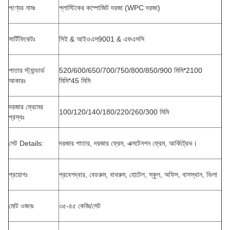
পণ্যের নামঃ
প্লাস্টিকের কম্পোজিট দরজা (WPC দরজা)
সার্টিফিকেটঃ
সিই & আইওএস9001 & এফএসসি
পাতার স্ট্যান্ডার্ড
520/600/650/700/750/800/850/900 মিমি*2100
আকারঃ
মিমি*45 মিমি
দরজার ফ্রেমের
100/120/140/180/220/260/300 মিমি
প্রস্থঃ
সেট Details:
দরজার পাতার, দরজার ফ্রেম, এক্সটেনশন ফ্রেম, আর্কিট্রেভ।
প্রয়োগঃ
প্রবেশদ্বার, বেডরুম, বাথরুম, হোটেল, স্কুল, অফিস, বাসস্থান, ভিলা
মোট ওজনঃ
৩৫-৪৫ কেজি/সেট