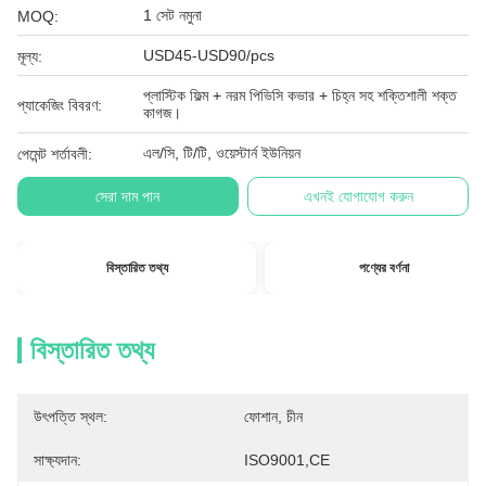
1 সেট নমুনা
MOQ:
USD45-USD90/pcs
মূল্য:
প্লাস্টিক ফিল্ম + নরম পিভিসি কভার + চিহ্ন সহ শক্তিশালী শক্ত
প্যাকেজিং বিবরণ:
কাগজ।
এল/সি, টি/টি, ওয়েস্টার্ন ইউনিয়ন
পেমেন্ট শর্তাবলী:
সেরা দাম পান
এখনই যোগাযোগ করুন
বিস্তারিত তথ্য
পণ্যের বর্ণনা
বিস্তারিত তথ্য
উৎপত্তি স্থল:
ফোশান, চীন
সাক্ষ্যদান:
ISO9001,CE