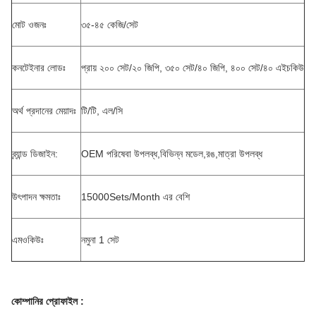
মোট ওজনঃ
৩৫-৪৫ কেজি/সেট
কনটেইনার লোডঃ
প্রায় ২০০ সেট/২০ জিপি, ৩৫০ সেট/৪০ জিপি, ৪০০ সেট/৪০ এইচকিউ
অর্থ প্রদানের মেয়াদঃ
টি/টি, এল/সি
ব্র্যান্ড ডিজাইন:
OEM পরিষেবা উপলব্ধ,বিভিন্ন মডেল,রঙ,মাত্রা উপলব্ধ
উৎপাদন ক্ষমতাঃ
15000Sets/Month এর বেশি
এমওকিউঃ
নমুনা 1 সেট
কোম্পানির প্রোফাইল
: