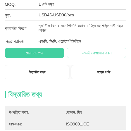
1 সেট নমুনা
MOQ:
USD45-USD90/pcs
মূল্য:
প্লাস্টিক ফিল্ম + নরম পিভিসি কভার + চিহ্ন সহ শক্তিশালী শক্ত
প্যাকেজিং বিবরণ:
কাগজ।
এল/সি, টি/টি, ওয়েস্টার্ন ইউনিয়ন
পেমেন্ট শর্তাবলী:
সেরা দাম পান
এখনই যোগাযোগ করুন
বিস্তারিত তথ্য
পণ্যের বর্ণনা
বিস্তারিত তথ্য
উৎপত্তি স্থল:
ফোশান, চীন
সাক্ষ্যদান:
ISO9001,CE