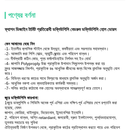
পণ্যের বর্ণনা
ফ্যাশন ডিজাইন টার্মিট প্রতিরোধী ডব্লিউপিসি বেডরুম ডব্লিউপিসি হোল ডোরস
কেন আমাদের বেছে নিন
-1- ইতালীয় ক্লাসিক স্টাইল থেকে উদ্ভূত, কমনীয়তা এবং সরলতার সহাবস্থান।
-2- আমদানি করা পিপি ফোল্ড, অ্যান্টি-স্ক্র্যাচ এবং পরিবেশ বান্ধব।
-৩- দীর্ঘস্থায়ী কঠিন কোর, শূন্য ফর্মালডিহাইড নির্গমন সহ ইও বোর্ড
-4- জাপানি Polyproply উচ্চ প্রাকৃতিক উপাদান সিমুলেশন উপলব্ধ করা হয়
সুন্দর সাজসজ্জার নিদর্শন, প্রাকৃতিক রঙ আধুনিক জীবনের জন্য বিশেষ নান্দনিক অনুভূতি যোগ
করে।
-5- বিভিন্ন ধরণের কাচের সাথে মিশ্রণের মাধ্যমে নান্দনিক অনুভূতি অর্জন করা।
-6- আধুনিক নকশা এবং ব্যবহারিকতার কার্যকরী সমন্বয়।
-7- সলিড কাঠের কাঠামো লক হোলের অবস্থানকে সামঞ্জস্যপূর্ণ করে তোলে।
জুয়ে ডব্লিউপিসি কারখানা:
1জুয়ে ডাব্লুপিসি ও পিভিসি অনেক পূর্ব এশিয়া এবং দক্ষিণ-পূর্ব এশিয়ার দেশে রপ্তানি করা
হয়েছে, যেমন
জাপান, কোরিয়া, থাইল্যান্ড, ভিয়েতনাম, ইন্দোনেশিয়া ইত্যাদি।
2. পরিবেশ বান্ধব, অগ্নি retardant, জলরোধী, দ্রুত ইনস্টলেশন, পুনর্ব্যবহারযোগ্য,
তুলনায় সবচেয়ে বড় সুবিধা
ঐতিহ্যবাহী নির্মাণ উপকরণ থেকে, প্রাকৃতিক কাঠের প্রতিস্থাপন করতে পারে এবং পরিবেশ