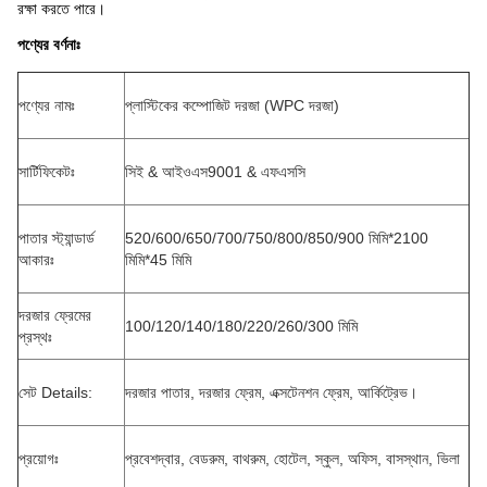
রক্ষা করতে পারে।
পণ্যের বর্ণনাঃ
পণ্যের নামঃ
প্লাস্টিকের কম্পোজিট দরজা (WPC দরজা)
সার্টিফিকেটঃ
সিই & আইওএস9001 & এফএসসি
পাতার স্ট্যান্ডার্ড
520/600/650/700/750/800/850/900 মিমি*2100
আকারঃ
মিমি*45 মিমি
দরজার ফ্রেমের
100/120/140/180/220/260/300 মিমি
প্রস্থঃ
সেট Details:
দরজার পাতার, দরজার ফ্রেম, এক্সটেনশন ফ্রেম, আর্কিট্রেভ।
প্রয়োগঃ
প্রবেশদ্বার, বেডরুম, বাথরুম, হোটেল, স্কুল, অফিস, বাসস্থান, ভিলা