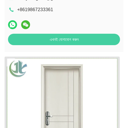
+8619867233361
এখনই যোগাযোগ করুন