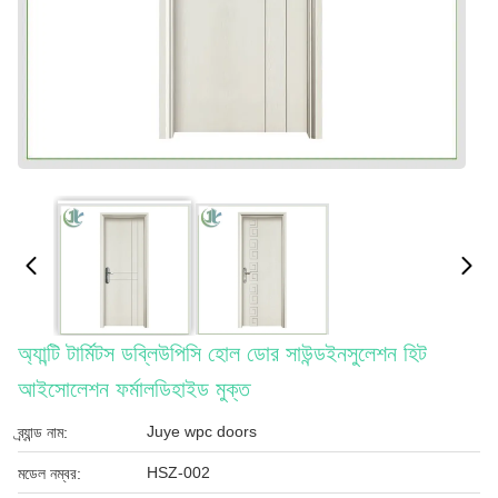
অ্যান্টি টার্মিটস ডব্লিউপিসি হোল ডোর সাউন্ডইনসুলেশন হিট
আইসোলেশন ফর্মালডিহাইড মুক্ত
Juye wpc doors
ব্র্যান্ড নাম:
HSZ-002
মডেল নম্বর: