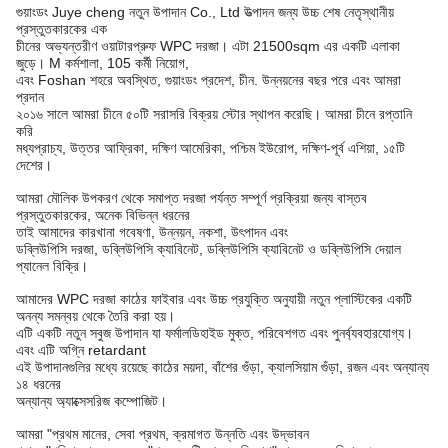
গুয়াংডং Juye cheng নতুন উপাদান Co., Ltd উত্পাদন জন্য উচ্চ শেষ নেতৃস্থানীয়
প্রস্তুতকারকের এক
চীনের অভ্যন্তরীণ ওয়াটারপ্রুফ WPC দরজা। এটা 21500sqm এর একটি এলাকা
জুড়ে। M কর্মশালা, 105 কর্মী নিয়োগ,
এবং Foshan শহরে অবস্থিত, গুয়াংডং প্রদেশ, চীন. উন্নয়নের বছর পরে এবং আমরা
প্রদান
২০১৬ সালে আমরা চীনে ৫০টি সরাসরি বিক্রয় স্টোর স্থাপন করেছি। আমরা চীনে রপ্তানি
করি
মধ্যপ্রাচ্য, উত্তর আফ্রিকা, দক্ষিণ আমেরিকা, পশ্চিম ইউরোপ, দক্ষিণ-পূর্ব এশিয়া, ১৫টি
দেশের।
আমরা মৌলিক উপকরণ থেকে সমাপ্ত দরজা পর্যন্ত সম্পূর্ণ প্রক্রিয়া জন্য বাস্তব
প্রস্তুতকারকের, অনেক বিভিন্ন ধরনের
তাই আমাদের কারখানা গবেষণা, উন্নয়ন, নকশা, উৎপাদন এবং
ডব্লিউপিসি দরজা, ডব্লিউপিসি ক্যাবিনেট, ডব্লিউপিসি ক্যাবিনেট ও ডব্লিউপিসি দেয়াল
প্যানেল বিক্রি।
আমাদের WPC দরজা কাঠের ফাইবার এবং উচ্চ প্রযুক্তি অনুযায়ী নতুন প্লাস্টিকের একটি
অনন্য সমন্বয় থেকে তৈরি করা হয়।
এটি একটি নতুন সবুজ উপাদান যা ফর্মালডিহাইড মুক্ত, পরিবেশগত এবং পুনর্ব্যবহারযোগ্য।
এবং এটি অগ্নি retardant
এই উপাদানগুলির মধ্যে রয়েছে কাঠের ময়দা, বাঁশের গুঁড়া, ক্যালসিয়াম গুঁড়া, রজন এবং অন্যান্য
১৪ ধরনের
অন্যান্য অ্যাক্সেসরিজ কম্পোজিট।
আমরা "প্রথম মানের, সেবা প্রথম, ক্রমাগত উন্নতি এবং উদ্ভাবন