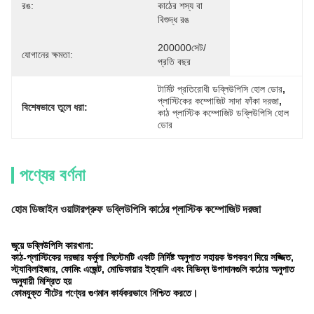
রঙ:
কাঠের শস্য বা 
বিশুদ্ধ রঙ
200000সেট/
যোগানের ক্ষমতা:
প্রতি বছর
টার্মিট প্রতিরোধী ডব্লিউপিসি হোল ডোর
, 
প্লাস্টিকের কম্পোজিট সাদা ফাঁকা দরজা
, 
বিশেষভাবে তুলে ধরা:
কাঠ প্লাস্টিক কম্পোজিট ডব্লিউপিসি হোল 
ডোর
পণ্যের বর্ণনা
হোম ডিজাইন ওয়াটারপ্রুফ ডব্লিউপিসি কাঠের প্লাস্টিক কম্পোজিট দরজা
জুয়ে ডব্লিউপিসি কারখানা:
কাঠ-প্লাস্টিকের দরজার ফর্মুলা সিস্টেমটি একটি নির্দিষ্ট অনুপাত সহায়ক উপকরণ দিয়ে সজ্জিত,
স্ট্যাবিলাইজার, ফোমিং এজেন্ট, মোডিফায়ার ইত্যাদি এবং বিভিন্ন উপাদানগুলি কঠোর অনুপাত
অনুযায়ী মিশ্রিত হয়
ফোমযুক্ত শীটের পণ্যের গুণমান কার্যকরভাবে নিশ্চিত করতে।