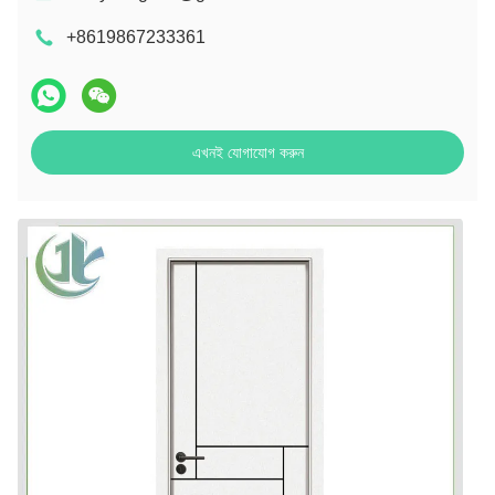
+8619867233361
এখনই যোগাযোগ করুন