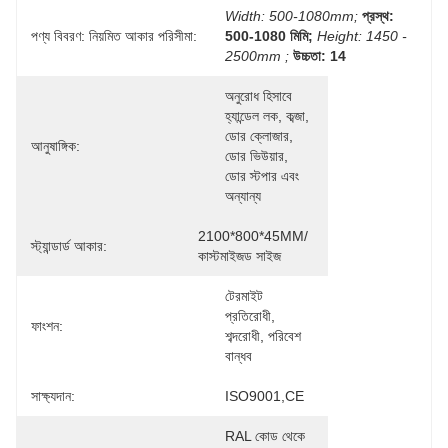
Width: 500-1080mm;
প্রস্থ: 
পণ্য বিবরণ: নিয়মিত আকার পরিসীমা:
500-1080 মিমি;
Height: 1450 - 
2500mm ;
উচ্চতা: 14
অনুরোধ হিসাবে 
হ্যান্ডেল লক, কব্জা, 
ডোর ক্লোজার, 
আনুষাঙ্গিক:
ডোর ভিউয়ার, 
ডোর স্টপার এবং 
অন্যান্য
2100*800*45MM/ 
স্ট্যান্ডার্ড আকার:
কাস্টমাইজড সাইজ
টেরমাইট 
প্রতিরোধী, 
ফাংশন:
শব্দরোধী, পরিবেশ 
বান্ধব
সাক্ষ্যদান:
ISO9001,CE
RAL কোড থেকে 