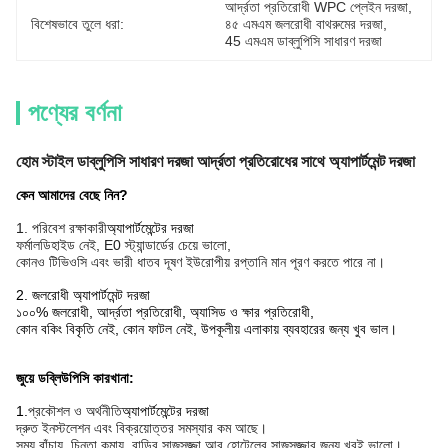
আর্দ্রতা প্রতিরোধী WPC প্লেইন দরজা
, 
বিশেষভাবে তুলে ধরা:
৪৫ এমএম জলরোধী বাথরুমের দরজা
, 
45 এমএম ডাব্লুপিসি সাধারণ দরজা
পণ্যের বর্ণনা
হোম স্টাইল ডাব্লুপিসি সাধারণ দরজা আর্দ্রতা প্রতিরোধের সাথে অ্যাপার্টমেন্ট দরজা
কেন আমাদের বেছে নিন?
1. পরিবেশ রক্ষাকারী
অ্যাপার্টমেন্টের দরজা
ফর্মালডিহাইড নেই, E0 স্ট্যান্ডার্ডের চেয়ে ভালো,
কোনও টিভিওসি এবং ভারী ধাতব দূষণ ইউরোপীয় রপ্তানি মান পূরণ করতে পারে না।
2. জলরোধী অ্যাপার্টমেন্ট দরজা
১০০% জলরোধী, আর্দ্রতা প্রতিরোধী, অ্যাসিড ও ক্ষার প্রতিরোধী,
কোন বকিং বিকৃতি নেই, কোন ফাটল নেই, উপকূলীয় এলাকায় ব্যবহারের জন্য খুব ভাল।
জুয়ে ডব্লিউপিসি কারখানা:
1.
প্রকৌশল ও অর্থনীতি
অ্যাপার্টমেন্টের দরজা
দ্রুত ইনস্টলেশন এবং বিক্রয়োত্তর সমস্যার কম আছে।
সময় বাঁচায়, চিন্তা কমায়, বাড়ির সাজসজ্জা আর হোটেলের সাজসজ্জার জন্য খুবই ভালো।