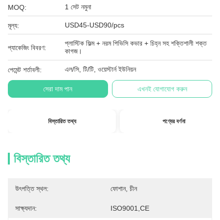
1 সেট নমুনা
MOQ:
USD45-USD90/pcs
মূল্য:
প্লাস্টিক ফিল্ম + নরম পিভিসি কভার + চিহ্ন সহ শক্তিশালী শক্ত
প্যাকেজিং বিবরণ:
কাগজ।
এল/সি, টি/টি, ওয়েস্টার্ন ইউনিয়ন
পেমেন্ট শর্তাবলী:
সেরা দাম পান
এখনই যোগাযোগ করুন
বিস্তারিত তথ্য
পণ্যের বর্ণনা
বিস্তারিত তথ্য
উৎপত্তি স্থল:
ফোশান, চীন
সাক্ষ্যদান:
ISO9001,CE