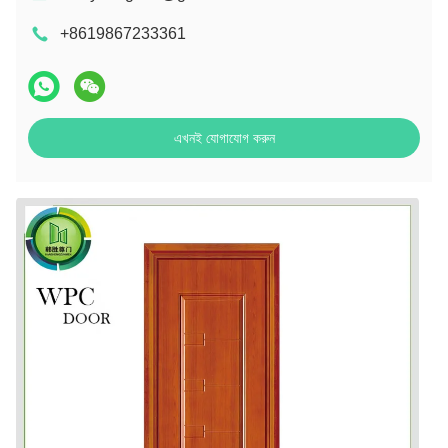
+8619867233361
এখনই যোগাযোগ করুন