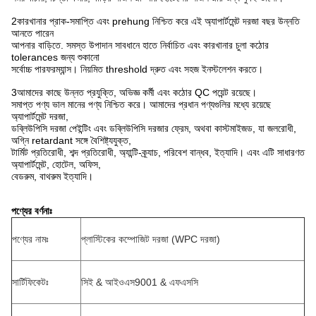
2কারখানার প্রাক-সমাপ্তি এবং prehung নিশ্চিত করে এই অ্যাপার্টমেন্ট দরজা বছর উন্নতি
আনতে পারেন
আপনার বাড়িতে. সমস্ত উপাদান সাবধানে হাতে নির্বাচিত এবং কারখানার চুলা কঠোর
tolerances জন্য শুকানো
সর্বোচ্চ পারফরম্যান্স। নিয়মিত threshold দ্রুত এবং সহজ ইনস্টলেশন করতে।
3আমাদের কাছে উন্নত প্রযুক্তি, অভিজ্ঞ কর্মী এবং কঠোর QC পয়েন্ট রয়েছে।
সমাপ্ত পণ্য ভাল মানের পণ্য নিশ্চিত করে। আমাদের প্রধান পণ্যগুলির মধ্যে রয়েছে
অ্যাপার্টমেন্ট দরজা,
ডব্লিউপিসি দরজা পেইন্টিং এবং ডব্লিউপিসি দরজার ফ্রেম, অথবা কাস্টমাইজড, যা জলরোধী,
অগ্নি retardant সঙ্গে বৈশিষ্ট্যযুক্ত,
টার্মিট প্রতিরোধী, শব্দ প্রতিরোধী, অ্যান্টি-ক্র্যাচ, পরিবেশ বান্ধব, ইত্যাদি। এবং এটি সাধারণত
অ্যাপার্টমেন্ট, হোটেল, অফিস,
বেডরুম, বাথরুম ইত্যাদি।
পণ্যের বর্ণনাঃ
পণ্যের নামঃ
প্লাস্টিকের কম্পোজিট দরজা (WPC দরজা)
সার্টিফিকেটঃ
সিই & আইওএস9001 & এফএসসি