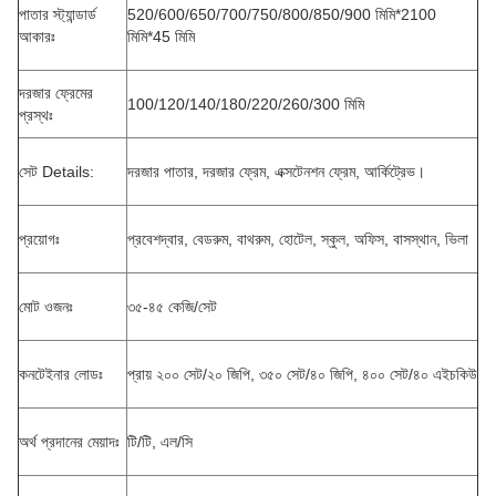
পাতার স্ট্যান্ডার্ড
520/600/650/700/750/800/850/900 মিমি*2100
আকারঃ
মিমি*45 মিমি
দরজার ফ্রেমের
100/120/140/180/220/260/300 মিমি
প্রস্থঃ
সেট Details:
দরজার পাতার, দরজার ফ্রেম, এক্সটেনশন ফ্রেম, আর্কিট্রেভ।
প্রয়োগঃ
প্রবেশদ্বার, বেডরুম, বাথরুম, হোটেল, স্কুল, অফিস, বাসস্থান, ভিলা
মোট ওজনঃ
৩৫-৪৫ কেজি/সেট
কনটেইনার লোডঃ
প্রায় ২০০ সেট/২০ জিপি, ৩৫০ সেট/৪০ জিপি, ৪০০ সেট/৪০ এইচকিউ
অর্থ প্রদানের মেয়াদঃ
টি/টি, এল/সি