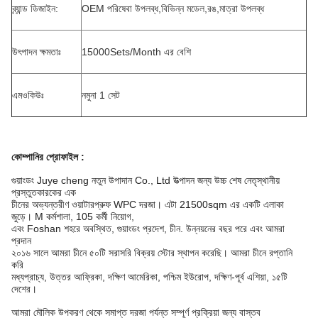
ব্র্যান্ড ডিজাইন:
OEM পরিষেবা উপলব্ধ,বিভিন্ন মডেল,রঙ,মাত্রা উপলব্ধ
উৎপাদন ক্ষমতাঃ
15000Sets/Month এর বেশি
এমওকিউঃ
নমুনা 1 সেট
কোম্পানির প্রোফাইল
:
গুয়াংডং Juye cheng নতুন উপাদান Co., Ltd উত্পাদন জন্য উচ্চ শেষ নেতৃস্থানীয়
প্রস্তুতকারকের এক
চীনের অভ্যন্তরীণ ওয়াটারপ্রুফ WPC দরজা। এটা 21500sqm এর একটি এলাকা
জুড়ে। M কর্মশালা, 105 কর্মী নিয়োগ,
এবং Foshan শহরে অবস্থিত, গুয়াংডং প্রদেশ, চীন. উন্নয়নের বছর পরে এবং আমরা
প্রদান
২০১৬ সালে আমরা চীনে ৫০টি সরাসরি বিক্রয় স্টোর স্থাপন করেছি। আমরা চীনে রপ্তানি
করি
মধ্যপ্রাচ্য, উত্তর আফ্রিকা, দক্ষিণ আমেরিকা, পশ্চিম ইউরোপ, দক্ষিণ-পূর্ব এশিয়া, ১৫টি
দেশের।
আমরা মৌলিক উপকরণ থেকে সমাপ্ত দরজা পর্যন্ত সম্পূর্ণ প্রক্রিয়া জন্য বাস্তব