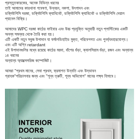
প্রস্তুতকারকের, অনেক বিভিন্ন ধরনের
তাই আমাদের কারখানা গবেষণা, উন্নয়ন, নকশা, উৎপাদন এবং
ডব্লিউপিসি দরজা, ডব্লিউপিসি ক্যাবিনেট, ডব্লিউপিসি ক্যাবিনেট ও ডব্লিউপিসি দেয়াল
প্যানেল বিক্রি।
আমাদের WPC দরজা কাঠের ফাইবার এবং উচ্চ প্রযুক্তি অনুযায়ী নতুন প্লাস্টিকের একটি
অনন্য সমন্বয় থেকে তৈরি করা হয়।
এটি একটি নতুন সবুজ উপাদান যা ফর্মালডিহাইড মুক্ত, পরিবেশগত এবং পুনর্ব্যবহারযোগ্য।
এবং এটি অগ্নি retardant
এই উপাদানগুলির মধ্যে রয়েছে কাঠের ময়দা, বাঁশের গুঁড়া, ক্যালসিয়াম গুঁড়া, রজন এবং অন্যান্য
১৪ ধরনের
অন্যান্য অ্যাক্সেসরিজ কম্পোজিট।
আমরা "প্রথম মানের, সেবা প্রথম, ক্রমাগত উন্নতি এবং উদ্ভাবন
গ্রাহক"
পরিচালনার জন্য এবং "শূন্য ত্রুটি, শূন্য অভিযোগ" মানের লক্ষ্য হিসাবে।