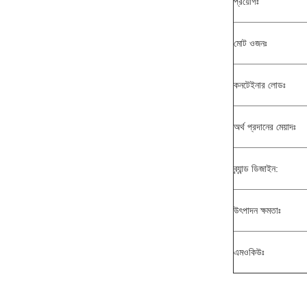
প্রয়োগঃ
মোট ওজনঃ
কনটেইনার লোডঃ
অর্থ প্রদানের মেয়াদঃ
ব্র্যান্ড ডিজাইন:
উৎপাদন ক্ষমতাঃ
এমওকিউঃ