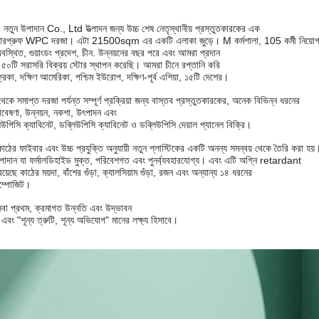
তুন উপাদান Co., Ltd উত্পাদন জন্য উচ্চ শেষ নেতৃস্থানীয় প্রস্তুতকারকের এক
়াটারপ্রুফ WPC দরজা। এটা 21500sqm এর একটি এলাকা জুড়ে। M কর্মশালা, 105 কর্মী নিয়োগ
থিত, গুয়াংডং প্রদেশ, চীন. উন্নয়নের বছর পরে এবং আমরা প্রদান
৫০টি সরাসরি বিক্রয় স্টোর স্থাপন করেছি। আমরা চীনে রপ্তানি করি
রিকা, দক্ষিণ আমেরিকা, পশ্চিম ইউরোপ, দক্ষিণ-পূর্ব এশিয়া, ১৫টি দেশের।
সমাপ্ত দরজা পর্যন্ত সম্পূর্ণ প্রক্রিয়া জন্য বাস্তব প্রস্তুতকারকের, অনেক বিভিন্ন ধরনের
বেষণা, উন্নয়ন, নকশা, উৎপাদন এবং
উপিসি ক্যাবিনেট, ডব্লিউপিসি ক্যাবিনেট ও ডব্লিউপিসি দেয়াল প্যানেল বিক্রি।
 ফাইবার এবং উচ্চ প্রযুক্তি অনুযায়ী নতুন প্লাস্টিকের একটি অনন্য সমন্বয় থেকে তৈরি করা হয়
াদান যা ফর্মালডিহাইড মুক্ত, পরিবেশগত এবং পুনর্ব্যবহারযোগ্য। এবং এটি অগ্নি retardant
়েছে কাঠের ময়দা, বাঁশের গুঁড়া, ক্যালসিয়াম গুঁড়া, রজন এবং অন্যান্য ১৪ ধরনের
কম্পোজিট।
বা প্রথম, ক্রমাগত উন্নতি এবং উদ্ভাবন
এবং "শূন্য ত্রুটি, শূন্য অভিযোগ" মানের লক্ষ্য হিসাবে।