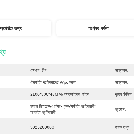
িস্তারিত তথ্য
পণ্যের বর্ণনা
থ্য
ফোশান, চীন
সাক্ষ্যদান:
টেরমাইট প্রতিরোধের Wpc দরজা
সাক্ষ্যদান:
2100*800*45MM/ কাস্টমাইজড সাইজ
পৃষ্ঠের চিকিত্সা:
ফায়ার রিটার্ডেন্ট/ওয়াটার-প্রুফ/টার্মাইট প্রতিরোধী/
প্রয়োগ:
আর্দ্রতা প্রতিরোধী
3925200000
ধারক তথ্য: