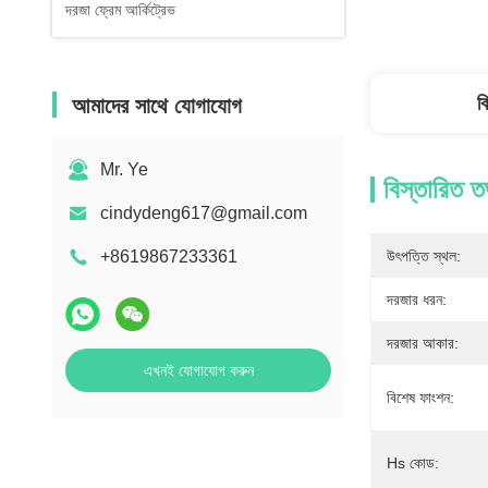
দরজা ফ্রেম আর্কিট্রেভ
ব
আমাদের সাথে যোগাযোগ
Mr. Ye
বিস্তারিত ত
cindydeng617@gmail.com
+8619867233361
উৎপত্তি স্থল:
দরজার ধরন:
দরজার আকার:
এখনই যোগাযোগ করুন
বিশেষ ফাংশন:
Hs কোড: