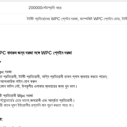
200000সেট/প্রতি বছর
টার্মিট প্রতিরোধের WPC প্লেইন দরজা
, 
কম্পোজিট WPC প্লেইন ডোর
, 
টার
 WPC বাথরুম জন্য দরজা সঙ্গে WPC প্লেইন দরজা
?
Wpc দরজা
 প্রতিরোধী, টার্মিট প্রতিরোধী, অগ্নি প্রতিরোধী ডাবল গ্লাস ব্যবহার করতে পারেন;
্যে আলংকারিক লাইন যোগ করুন
কোন ফাটল নেই, উপকূলীয় এলাকায় ব্যবহারের জন্য খুব ভাল।
্মিট প্রতিরোধী Wpc দরজা
্যান্ডার্ডের চেয়ে ভালো,
জলরোধী এবং আর্দ্রতা প্রতিরোধী।
ী ধাতব দূষণ ইউরোপীয় রপ্তানি মান পূরণ করতে পারে না।
না: