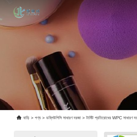
বাড়ি
>
পণ্য
>
ডব্লিউপিসি সাধারণ দরজা
>
টার্মিট প্রতিরোধের WPC সাধারণ দর