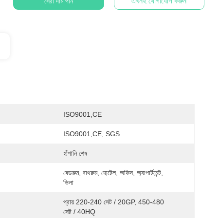
এখনই যোগাযোগ করুন
সেরা দাম পান
ISO9001,CE
ISO9001,CE, SGS
হাঁপানি শেষ
বেডরুম, বাথরুম, হোটেল, অফিস, অ্যাপার্টমেন্ট, 
ভিলা
প্রায় 220-240 সেট / 20GP, 450-480 
সেট / 40HQ