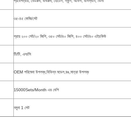
প্রবেশদ্বার, বেডরুম, বাথরুম, হোটেল, স্কুল, অফিস, বাসস্থান, ভিলা
৩৫-৪৫ কেজি/সেট
প্রায় ২০০ সেট/২০ জিপি, ৩৫০ সেট/৪০ জিপি, ৪০০ সেট/৪০ এইচকিউ
টি/টি, এল/সি
OEM পরিষেবা উপলব্ধ,বিভিন্ন মডেল,রঙ,মাত্রা উপলব্ধ
15000Sets/Month এর বেশি
নমুনা 1 সেট