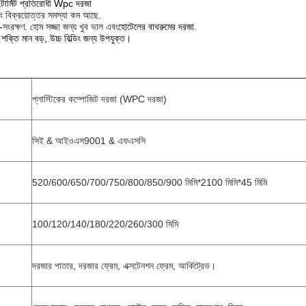
&
টার্মিট প্রতিরোধী Wpc দরজা
ং বিক্রয়োত্তর সমস্যা কম আছে.
গ-সংরক্ষণ. হোম সজ্জা জন্য খুব ভাল এবং
হোটেলের বাথরুমের দরজা
.
ক্তি মান বড়, উচ্চ বিল্ডিং জন্য উপযুক্ত।
প্লাস্টিকের কম্পোজিট দরজা (WPC দরজা)
সিই & আইওএস9001 & এফএসসি
520/600/650/700/750/800/850/900 মিমি*2100 মিমি*45 মিমি
100/120/140/180/220/260/300 মিমি
দরজার পাতার, দরজার ফ্রেম, এক্সটেনশন ফ্রেম, আর্কিট্রেভ।