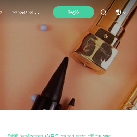
ও
আমাদের সাথে যোগাযোগ
উদ্ধৃতি
টার্মিট প্রতিরোধের WPC সাধারণ দরজা যৌগিক সাদা