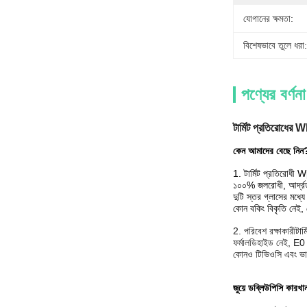
যোগানের ক্ষমতা:
বিশেষভাবে তুলে ধরা:
পণ্যের বর্ণনা
টার্মিট প্রতিরোধের
কেন আমাদের বেছে নিন
1. টার্মিট প্রতিরোধী 
১০০% জলরোধী, আর্দ্রতা
দুটি স্তর গ্লাসের মধ
কোন বকিং বিকৃতি নেই, 
2. পরিবেশ রক্ষাকারী
টার
ফর্মালডিহাইড নেই, E0 স্ট
কোনও টিভিওসি এবং ভার
জুয়ে ডব্লিউপিসি কারখা