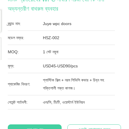
অভ্যন্তরীণ বাথরুম ব্যবহার
ব্র্যান্ড নাম:
Juye wpc doors
মডেল নম্বর:
HSZ-002
MOQ:
1 সেট নমুনা
মূল্য:
USD45-USD90/pcs
প্লাস্টিক ফিল্ম + নরম পিভিসি কভার + চিহ্ন সহ
প্যাকেজিং বিবরণ:
শক্তিশালী শক্ত কাগজ।
পেমেন্ট শর্তাবলী:
এল/সি, টি/টি, ওয়েস্টার্ন ইউনিয়ন