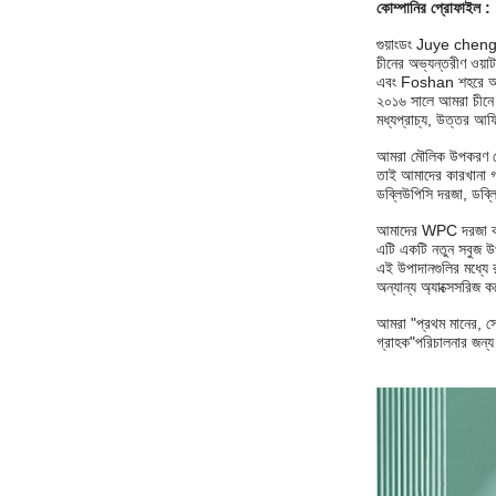
কোম্পানির প্রোফাইল
:
গুয়াংডং Juye cheng ন
চীনের অভ্যন্তরীণ ওয
এবং Foshan শহরে অবস্
২০১৬ সালে আমরা চীনে 
মধ্যপ্রাচ্য, উত্তর আফ্
আমরা মৌলিক উপকরণ থেকে 
তাই আমাদের কারখানা গ
ডব্লিউপিসি দরজা, ডব্লি
আমাদের WPC দরজা কাঠের
এটি একটি নতুন সবুজ উপ
এই উপাদানগুলির মধ্যে রয
অন্যান্য অ্যাক্সেসরিজ 
আমরা "প্রথম মানের, সে
গ্রাহক"
পরিচালনার জন্য 