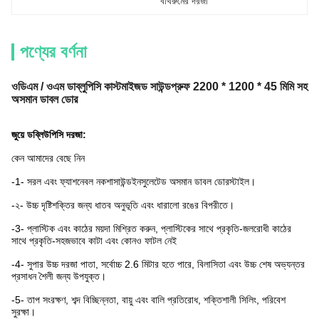
বাথরুমের দরজা
পণ্যের বর্ণনা
ওডিএম / ওএম ডাব্লুপিসি কাস্টমাইজড সাউন্ডপ্রুফ 2200 * 1200 * 45 মিমি সহ
অসমান ডাবল ডোর
জুয়ে ডব্লিউপিসি দরজা:
কেন আমাদের বেছে নিন
-1- সরল এবং ফ্যাশনেবল নকশা
সাউন্ডইনসুলেটেড অসমান ডাবল ডোর
স্টাইল।
-২- উচ্চ দৃষ্টিশক্তির জন্য ধাতব অনুভূতি এবং ধারালো রঙের বিপরীতে।
-3- প্লাস্টিক এবং কাঠের ময়দা মিশ্রিত করুন, প্লাস্টিকের সাথে প্রকৃতি-জলরোধী কাঠের
সাথে প্রকৃতি-সহজভাবে কাটা এবং কোনও ফাটল নেই
-4- সুপার উচ্চ দরজা পাতা, সর্বোচ্চ 2.6 মিটার হতে পারে, বিলাসিতা এবং উচ্চ শেষ অভ্যন্তর
প্রসাধন শৈলী জন্য উপযুক্ত।
-5- তাপ সংরক্ষণ, শব্দ বিচ্ছিন্নতা, বায়ু এবং বালি প্রতিরোধ, শক্তিশালী সিলিং, পরিবেশ
সুরক্ষা।