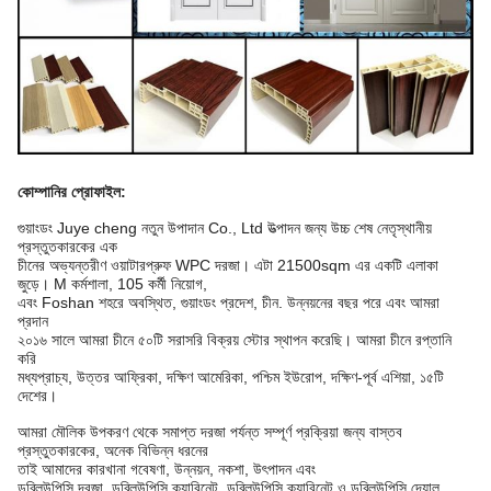
কোম্পানির প্রোফাইল
:
গুয়াংডং Juye cheng নতুন উপাদান Co., Ltd উত্পাদন জন্য উচ্চ শেষ নেতৃস্থানীয়
প্রস্তুতকারকের এক
চীনের অভ্যন্তরীণ ওয়াটারপ্রুফ WPC দরজা। এটা 21500sqm এর একটি এলাকা
জুড়ে। M কর্মশালা, 105 কর্মী নিয়োগ,
এবং Foshan শহরে অবস্থিত, গুয়াংডং প্রদেশ, চীন. উন্নয়নের বছর পরে এবং আমরা
প্রদান
২০১৬ সালে আমরা চীনে ৫০টি সরাসরি বিক্রয় স্টোর স্থাপন করেছি। আমরা চীনে রপ্তানি
করি
মধ্যপ্রাচ্য, উত্তর আফ্রিকা, দক্ষিণ আমেরিকা, পশ্চিম ইউরোপ, দক্ষিণ-পূর্ব এশিয়া, ১৫টি
দেশের।
আমরা মৌলিক উপকরণ থেকে সমাপ্ত দরজা পর্যন্ত সম্পূর্ণ প্রক্রিয়া জন্য বাস্তব
প্রস্তুতকারকের, অনেক বিভিন্ন ধরনের
তাই আমাদের কারখানা গবেষণা, উন্নয়ন, নকশা, উৎপাদন এবং
ডব্লিউপিসি দরজা, ডব্লিউপিসি ক্যাবিনেট, ডব্লিউপিসি ক্যাবিনেট ও ডব্লিউপিসি দেয়াল