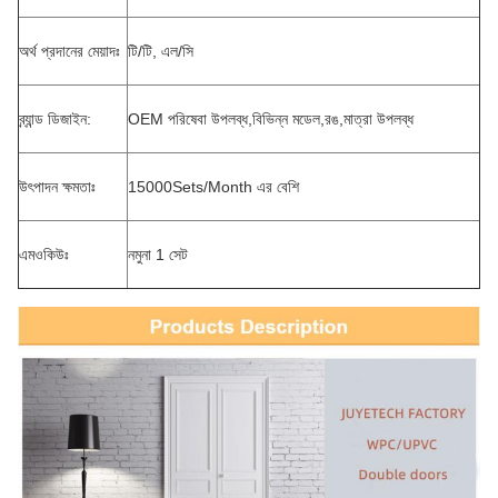
অর্থ প্রদানের মেয়াদঃ
টি/টি, এল/সি
ব্র্যান্ড ডিজাইন:
OEM পরিষেবা উপলব্ধ,বিভিন্ন মডেল,রঙ,মাত্রা উপলব্ধ
উৎপাদন ক্ষমতাঃ
15000Sets/Month এর বেশি
এমওকিউঃ
নমুনা 1 সেট