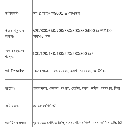
সার্টিফিকেটঃ
সিই & আইওএস9001 & এফএসসি
পাতার স্ট্যান্ডার্ড
520/600/650/700/750/800/850/900 মিমি*2100
আকারঃ
মিমি*45 মিমি
দরজার ফ্রেমের
100/120/140/180/220/260/300 মিমি
প্রস্থঃ
সেট Details:
দরজার পাতার, দরজার ফ্রেম, এক্সটেনশন ফ্রেম, আর্কিট্রেভ।
প্রয়োগঃ
প্রবেশদ্বার, বেডরুম, বাথরুম, হোটেল, স্কুল, অফিস, বাসস্থান, ভিলা
মোট ওজনঃ
৩৫-৪৫ কেজি/সেট
কনটেইনার লোডঃ
প্রায় ২০০ সেট/২০ জিপি, ৩৫০ সেট/৪০ জিপি, ৪০০ সেট/৪০ এইচকিউ