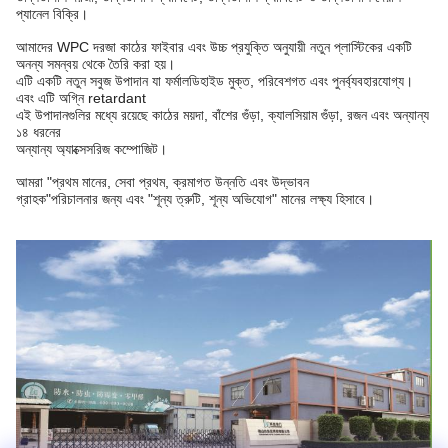
প্যানেল বিক্রি।
আমাদের WPC দরজা কাঠের ফাইবার এবং উচ্চ প্রযুক্তি অনুযায়ী নতুন প্লাস্টিকের একটি
অনন্য সমন্বয় থেকে তৈরি করা হয়।
এটি একটি নতুন সবুজ উপাদান যা ফর্মালডিহাইড মুক্ত, পরিবেশগত এবং পুনর্ব্যবহারযোগ্য।
এবং এটি অগ্নি retardant
এই উপাদানগুলির মধ্যে রয়েছে কাঠের ময়দা, বাঁশের গুঁড়া, ক্যালসিয়াম গুঁড়া, রজন এবং অন্যান্য
১৪ ধরনের
অন্যান্য অ্যাক্সেসরিজ কম্পোজিট।
আমরা "প্রথম মানের, সেবা প্রথম, ক্রমাগত উন্নতি এবং উদ্ভাবন
গ্রাহক"
পরিচালনার জন্য এবং "শূন্য ত্রুটি, শূন্য অভিযোগ" মানের লক্ষ্য হিসাবে।