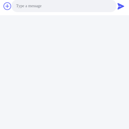
Photo
Video Call
Audio Call