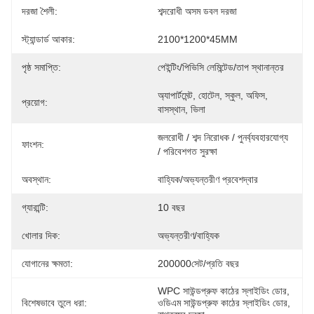
দরজা শৈলী:
শব্দরোধী অসম ডবল দরজা
স্ট্যান্ডার্ড আকার:
2100*1200*45MM
পৃষ্ঠ সমাপ্তি:
পেইন্টিং/পিভিসি লেমিন্টেড/তাপ স্থানান্তর
অ্যাপার্টমেন্ট, হোটেল, স্কুল, অফিস, 
প্রয়োগ:
বাসস্থান, ভিলা
জলরোধী / শব্দ নিরোধক / পুনর্ব্যবহারযোগ্য 
ফাংশন:
/ পরিবেশগত সুরক্ষা
অবস্থান:
বাহ্যিক/অভ্যন্তরীণ প্রবেশদ্বার
গ্যারান্টি:
10 বছর
খোলার দিক:
অভ্যন্তরীণ/বাহ্যিক
যোগানের ক্ষমতা:
200000সেট/প্রতি বছর
WPC সাউন্ডপ্রুফ কাঠের স্লাইডিং ডোর
, 
বিশেষভাবে তুলে ধরা:
ওডিএম সাউন্ডপ্রুফ কাঠের স্লাইডিং ডোর
, 