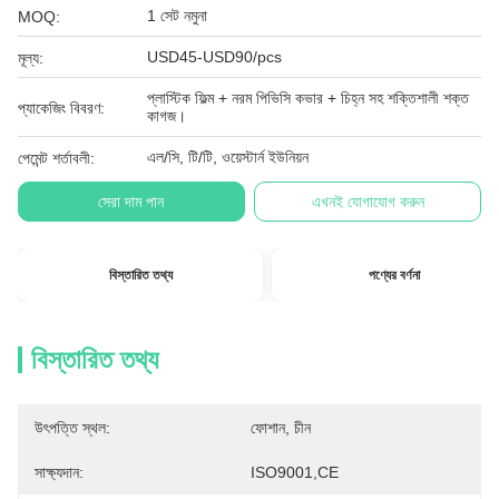
1 সেট নমুনা
MOQ:
USD45-USD90/pcs
মূল্য:
প্লাস্টিক ফিল্ম + নরম পিভিসি কভার + চিহ্ন সহ শক্তিশালী শক্ত
প্যাকেজিং বিবরণ:
কাগজ।
এল/সি, টি/টি, ওয়েস্টার্ন ইউনিয়ন
পেমেন্ট শর্তাবলী:
সেরা দাম পান
এখনই যোগাযোগ করুন
বিস্তারিত তথ্য
পণ্যের বর্ণনা
বিস্তারিত তথ্য
উৎপত্তি স্থল:
ফোশান, চীন
সাক্ষ্যদান:
ISO9001,CE