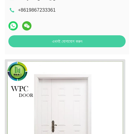
+8619867233361
এখনই যোগাযোগ করুন