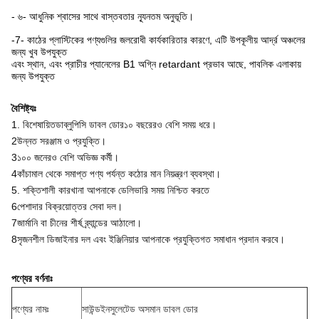
- ৬- আধুনিক শ্বাসের সাথে বাস্তবতার ন্যূনতম অনুভূতি।
-7- কাঠের প্লাস্টিকের পণ্যগুলির জলরোধী কার্যকারিতার কারণে, এটি উপকূলীয় আর্দ্র অঞ্চলের
জন্য খুব উপযুক্ত
এবং স্থান, এবং প্রাচীর প্যানেলের B1 অগ্নি retardant প্রভাব আছে, পাবলিক এলাকায়
জন্য উপযুক্ত
বৈশিষ্ট্যঃ
1. বিশেষায়িত
ডাব্লুপিসি ডাবল ডোর
১০ বছরেরও বেশি সময় ধরে।
2উন্নত সরঞ্জাম ও প্রযুক্তি।
3১০০ জনেরও বেশি অভিজ্ঞ কর্মী।
4কাঁচামাল থেকে সমাপ্ত পণ্য পর্যন্ত কঠোর মান নিয়ন্ত্রণ ব্যবস্থা।
5. শক্তিশালী কারখানা আপনাকে ডেলিভারি সময় নিশ্চিত করতে
6পেশাদার বিক্রয়োত্তর সেবা দল।
7জার্মানি বা চীনের শীর্ষ ব্র্যান্ডের আঠালো।
8সৃজনশীল ডিজাইনার দল এবং ইঞ্জিনিয়ার আপনাকে প্রযুক্তিগত সমাধান প্রদান করবে।
পণ্যের বর্ণনাঃ
পণ্যের নামঃ
সাউন্ডইনসুলেটেড অসমান ডাবল ডোর