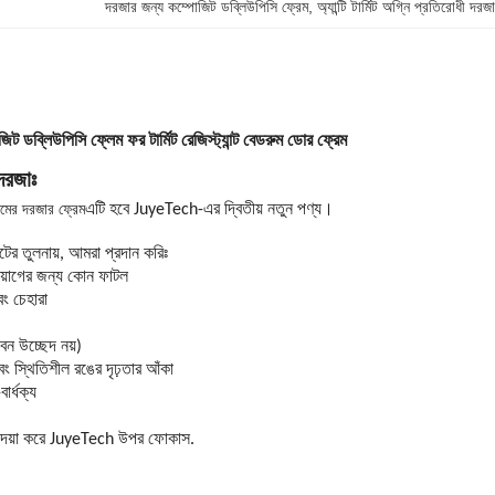
দরজার জন্য কম্পোজিট ডব্লিউপিসি ফ্রেম
, 
অ্যান্টি টার্মিট অগ্নি প্রতিরোধী দরজ
পোজিট ডব্লিউপিসি ফ্লেম ফর টার্মিট রেজিস্ট্যান্ট বেডরুম ডোর ফ্রেম
দরজাঃ
রুমের দরজার ফ্রেম
এটি হবে JuyeTech-এর দ্বিতীয় নতুন পণ্য।
ের তুলনায়, আমরা প্রদান করিঃ
রয়োগের জন্য কোন ফাটল
ং চেহারা
বন উচ্ছেদ নয়)
ং স্থিতিশীল রঙের দৃঢ়তার আঁকা
-বার্ধক্য
 দয়া করে JuyeTech উপর ফোকাস.