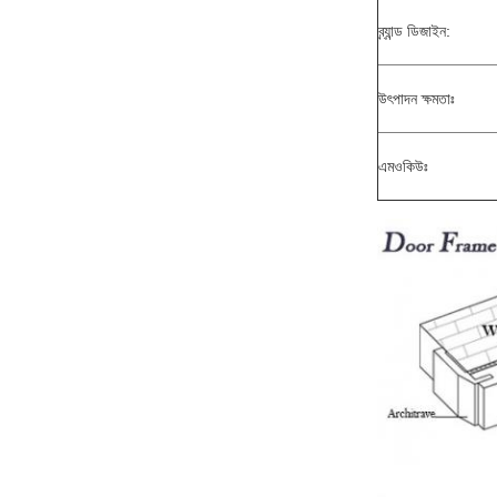
ব্র্যান্ড ডিজাইন:
উৎপাদন ক্ষমতাঃ
এমওকিউঃ