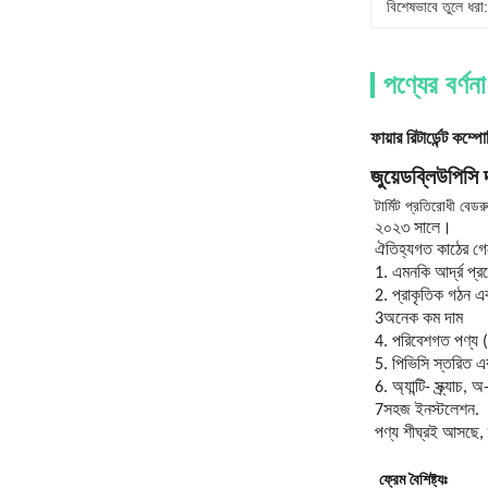
বিশেষভাবে তুলে ধরা:
পণ্যের বর্ণনা
ফায়ার রিটার্ডেন্ট কম্
জুয়ে
ডব্লিউপিসি 
টার্মিট প্রতিরোধী বেড
২০২৩ সালে।
ঐতিহ্যগত কাঠের গেট
1. এমনকি আর্দ্র প্
2. প্রাকৃতিক গঠন এব
3অনেক কম দাম
4. পরিবেশগত পণ্য (
5. পিভিসি স্তরিত এব
6. অ্যান্টি- স্ক্র্যাচ, অ
7সহজ ইনস্টলেশন.
পণ্য শীঘ্রই আসছে,
ফ্রেম বৈশিষ্ট্যঃ