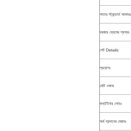
পাতার স্ট্যান্ডার্ড আকারঃ
দরজার ফ্রেমের প্রস্থঃ
সেট Details:
প্রয়োগঃ
মোট ওজনঃ
কনটেইনার লোডঃ
অর্থ প্রদানের মেয়াদঃ