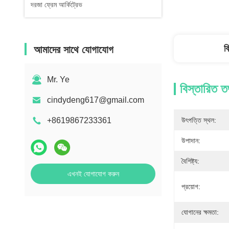
দরজা ফ্রেম আর্কিট্রেভ
ব
আমাদের সাথে যোগাযোগ
Mr. Ye
বিস্তারিত ত
cindydeng617@gmail.com
+8619867233361
উৎপত্তি স্থল:
উপাদান:
বৈশিষ্ট্য:
এখনই যোগাযোগ করুন
প্রয়োগ:
যোগানের ক্ষমতা: