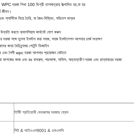
ী WPC দরজা শিখা 100 ডিগ্রী তাপমাত্রায় উত্পাদিত হয়,যা হয়
র্ঘ জীবন।
এবং প্লাস্টিক দিয়ে তৈরি, যা জৈব-বিঘ্নিত, পরিবেশ বান্ধব
।
উন্নতি করতে ক্যালসিয়াম কার্বনেট যোগ করুন
দরজা সঙ্গে তুলনা ইনস্টল করা সহজ, সহজ ইনস্টলেশন আপনার চার্জ সংরক্ষণ
দের জন্য বৈচিত্র্যময় পেটেন্ট ডিজাইন
 এবং শৈলী wpc দরজা আপনার প্রয়োজন মেটাতে
রা কাগজের কাজ এবং রঙ বাথরুম, শয়নকক্ষ, অফিস, অভ্যন্তরীণ দরজা এবং রান্নাঘরের দরজা
টার্মিট প্রতিরোধী বেডরুমের দরজার ফ্রেম
সিই & আইওএস9001 & এফএসসি