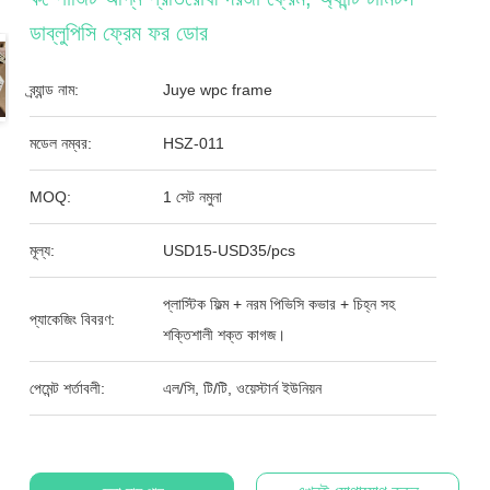
ডাব্লুপিসি ফ্রেম ফর ডোর
ব্র্যান্ড নাম:
Juye wpc frame
মডেল নম্বর:
HSZ-011
MOQ:
1 সেট নমুনা
মূল্য:
USD15-USD35/pcs
প্লাস্টিক ফিল্ম + নরম পিভিসি কভার + চিহ্ন সহ
প্যাকেজিং বিবরণ:
শক্তিশালী শক্ত কাগজ।
পেমেন্ট শর্তাবলী:
এল/সি, টি/টি, ওয়েস্টার্ন ইউনিয়ন