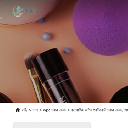
বাড়ি
>
পণ্য
>
wpc দরজা ফ্রেম
>
কম্পোজিট অগ্নি প্রতিরোধী দরজা ফ্রেম, অ্যান