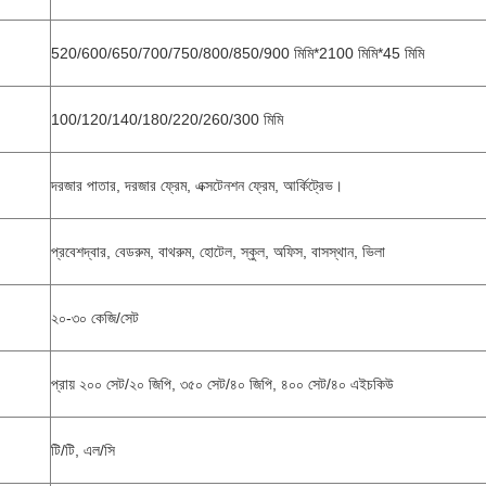
520/600/650/700/750/800/850/900 মিমি*2100 মিমি*45 মিমি
100/120/140/180/220/260/300 মিমি
দরজার পাতার, দরজার ফ্রেম, এক্সটেনশন ফ্রেম, আর্কিট্রেভ।
প্রবেশদ্বার, বেডরুম, বাথরুম, হোটেল, স্কুল, অফিস, বাসস্থান, ভিলা
২০-৩০ কেজি/সেট
প্রায় ২০০ সেট/২০ জিপি, ৩৫০ সেট/৪০ জিপি, ৪০০ সেট/৪০ এইচকিউ
টি/টি, এল/সি