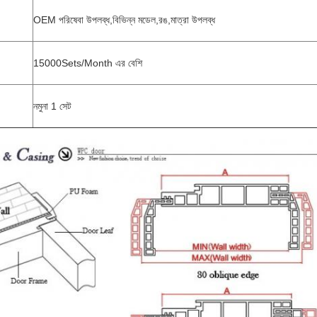
OEM পরিষেবা উপলব্ধ,বিভিন্ন মডেল,রঙ,মাত্রা উপলব্ধ
15000Sets/Month এর বেশি
নমুনা 1 সেট