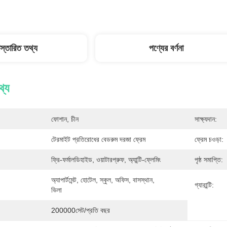
িস্তারিত তথ্য
পণ্যের বর্ণনা
থ্য
ফোশান, চীন
সাক্ষ্যদান:
টেরমাইট প্রতিরোধের বেডরুম দরজা ফ্রেম
ফ্রেম চওড়া:
ফ্রি-ফর্মালডিহাইড, ওয়াটারপ্রুফ, অ্যান্টি-ফ্লেমিং
পৃষ্ঠ সমাপ্তি:
অ্যাপার্টমেন্ট, হোটেল, স্কুল, অফিস, বাসস্থান, 
গ্যারান্টি:
ভিলা
200000সেট/প্রতি বছর