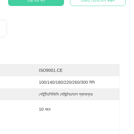
এখনই যোগাযোগ করুন
সেরা দাম পান
ISO9001,CE
100/140/180/220/260/300 মিমি
পেইন্টিং/পিভিসি লেমিন্টেড/তাপ স্থানান্তর
10 বছর