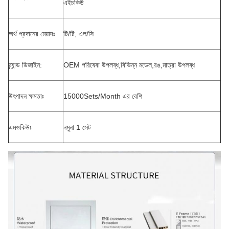
এইচকিউ
অর্থ প্রদানের মেয়াদঃ
টি/টি, এল/সি
ব্র্যান্ড ডিজাইন:
OEM পরিষেবা উপলব্ধ,বিভিন্ন মডেল,রঙ,মাত্রা উপলব্ধ
উৎপাদন ক্ষমতাঃ
15000Sets/Month এর বেশি
এমওকিউঃ
নমুনা 1 সেট