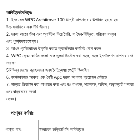
আর্কিট্রেভ
বৈশিষ্ট্যঃ
1. ইসরায়েল WPC Architrave 100 ডিগ্রী তাপমাত্রায় উত্পাদিত হয়,যা হয়
উচ্চ স্থায়িত্ব এবং দীর্ঘ জীবন।
2. দরজা কাঠের গুঁড়া এবং প্লাস্টিক দিয়ে তৈরি, যা জৈব-বিঘ্নিত, পরিবেশ বান্ধব
এবং পুনর্ব্যবহারযোগ্য।
3. আগুন প্রতিরোধের উন্নতি করতে ক্যালসিয়াম কার্বনেট যোগ করুন
4. WPC ফ্রেম কাঠের দরজা সঙ্গে তুলনা ইনস্টল করা সহজ, সহজ ইনস্টলেশন আপনার চার্জ
সংরক্ষণ
5বিভিন্ন দেশের গ্রাহকদের জন্য বৈচিত্র্যময় পেটেন্ট ডিজাইন
6. কাস্টমাইজড আকার এবং শৈলী wpc দরজা আপনার প্রয়োজন মেটাতে
7. নাম্বার ডিজাইন করা কাগজের কাজ এবং রঙ বাথরুম, শয়নকক্ষ, অফিস, অভ্যন্তরীণ দরজা
এবং রান্নাঘরের দরজা
ফ্রেম।
পণ্যের বর্ণনাঃ
পণ্যের নামঃ
ইসরায়েল ডব্লিউপিসি আর্কিট্রেভ