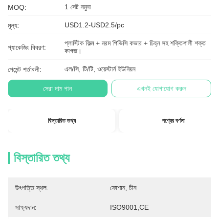
1 সেট নমুনা
MOQ:
USD1.2-USD2.5/pc
মূল্য:
প্লাস্টিক ফিল্ম + নরম পিভিসি কভার + চিহ্ন সহ শক্তিশালী শক্ত
প্যাকেজিং বিবরণ:
কাগজ।
এল/সি, টি/টি, ওয়েস্টার্ন ইউনিয়ন
পেমেন্ট শর্তাবলী:
সেরা দাম পান
এখনই যোগাযোগ করুন
বিস্তারিত তথ্য
পণ্যের বর্ণনা
বিস্তারিত তথ্য
উৎপত্তি স্থল:
ফোশান, চীন
সাক্ষ্যদান:
ISO9001,CE