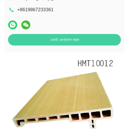
+8619867233361
এখনই যোগাযোগ করুন