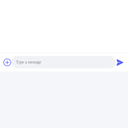
দ্রুত যোগাযোগ
ঠিকানা
চীনের গুয়াংডংয়ের ফোশান শহরের সানশুই জেলার সিনান শহরের ওউকুন শহরের ষষ্ঠ
বিল্ডিং
টেলিফোন
+8619867233361
ই-মেইল
cindydeng617@gmail.com
Photo
Video Call
গোপনীয়তা নীতি
|
সাইট ম্যাপ
| চীন ভালো গুণমান WPC অভ্যন্তরীণ দরজা
Audio Call
সরবরাহকারী। কপিরাইট © 2023-2026 Guangdong Juye cheng New