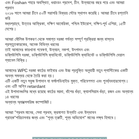
এবং Foshan শহরে অবস্থিত, গুয়াংডং প্রদেশ, চীন. উন্নয়নের বছর পরে এবং আমরা
প্রদান
২০১৬ সালে আমরা চীনে ৫০টি সরাসরি বিক্রয় স্টোর স্থাপন করেছি। আমরা চীনে রপ্তানি
করি
মধ্যপ্রাচ্য, উত্তর আফ্রিকা, দক্ষিণ আমেরিকা, পশ্চিম ইউরোপ, দক্ষিণ-পূর্ব এশিয়া, ১৫টি
দেশের।
আমরা মৌলিক উপকরণ থেকে সমাপ্ত দরজা পর্যন্ত সম্পূর্ণ প্রক্রিয়া জন্য বাস্তব
প্রস্তুতকারকের, অনেক বিভিন্ন ধরনের
তাই আমাদের কারখানা গবেষণা, উন্নয়ন, নকশা, উৎপাদন এবং
ডব্লিউপিসি দরজা, ডব্লিউপিসি ক্যাবিনেট, ডব্লিউপিসি ক্যাবিনেট ও ডব্লিউপিসি দেয়াল
প্যানেল বিক্রি।
আমাদের WPC দরজা কাঠের ফাইবার এবং উচ্চ প্রযুক্তি অনুযায়ী নতুন প্লাস্টিকের একটি
অনন্য সমন্বয় থেকে তৈরি করা হয়।
এটি একটি নতুন সবুজ উপাদান যা ফর্মালডিহাইড মুক্ত, পরিবেশগত এবং পুনর্ব্যবহারযোগ্য।
এবং এটি অগ্নি retardant
এই উপাদানগুলির মধ্যে রয়েছে কাঠের ময়দা, বাঁশের গুঁড়া, ক্যালসিয়াম গুঁড়া, রজন এবং অন্যান্য
১৪ ধরনের
অন্যান্য অ্যাক্সেসরিজ কম্পোজিট।
আমরা "প্রথম মানের, সেবা প্রথম, ক্রমাগত উন্নতি এবং উদ্ভাবন
গ্রাহক"
পরিচালনার জন্য এবং "শূন্য ত্রুটি, শূন্য অভিযোগ" মানের লক্ষ্য হিসাবে।