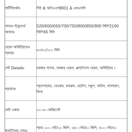
সার্টিফিকেটঃ
সিই & আইওএস9001 & এফএসসি
পাতার স্ট্যান্ডার্ড
520/600/650/700/750/800/850/900 মিমি*2100
আকারঃ
মিমি*45 মিমি
ফ্রেম আর্কিট্রেভের
৬০/৮০/১০০ মিমি
প্রস্থঃ
সেট Details:
দরজার পাতার, দরজার ফ্রেম, এক্সটেনশন ফ্রেম, আর্কিট্রেভ।
প্রবেশদ্বার, বেডরুম, বাথরুম, হোটেল, স্কুল, অফিস, বাসস্থান,
প্রয়োগঃ
ভিলা
মোট ওজনঃ
২০-৩০ কেজি/সেট
প্রায় ২০০ সেট/২০ জিপি, ৩৫০ সেট/৪০ জিপি, ৪০০ সেট/৪০
কনটেইনার লোডঃ