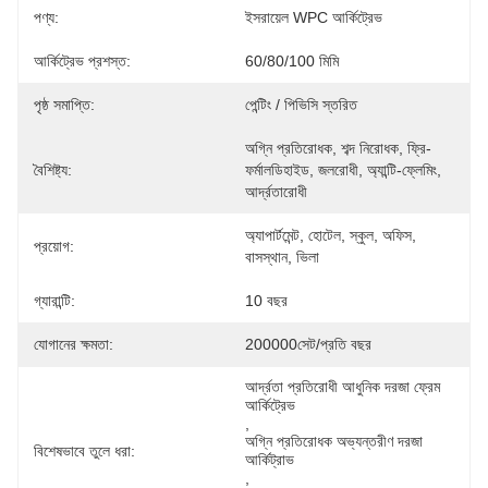
পণ্য:
ইসরায়েল WPC আর্কিট্রেভ
আর্কিট্রেভ প্রশস্ত:
60/80/100 মিমি
পৃষ্ঠ সমাপ্তি:
পেন্টিং / পিভিসি স্তরিত
অগ্নি প্রতিরোধক, শব্দ নিরোধক, ফ্রি-
বৈশিষ্ট্য:
ফর্মালডিহাইড, জলরোধী, অ্যান্টি-ফ্লেমিং, 
আর্দ্রতারোধী
অ্যাপার্টমেন্ট, হোটেল, স্কুল, অফিস, 
প্রয়োগ:
বাসস্থান, ভিলা
গ্যারান্টি:
10 বছর
যোগানের ক্ষমতা:
200000সেট/প্রতি বছর
আর্দ্রতা প্রতিরোধী আধুনিক দরজা ফ্রেম 
আর্কিট্রেভ
, 
অগ্নি প্রতিরোধক অভ্যন্তরীণ দরজা 
বিশেষভাবে তুলে ধরা:
আর্কিট্রাভ
, 