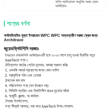
অগ্নি প্রতিরোধক আধুনিক দরজা ফ্রেম 
আর্কিট্রেভ
পণ্যের বর্ণনা
ফর্মালডিহাইড মুক্ত ইসরায়েল WPC WPC অভ্যন্তরীণ দরজা ফ্রেম জন্য
Architrave
জুয়ে
ডব্লিউপিসি দরজাঃ
ইসরায়েল ডব্লিউপিসি আর্কিট্রেভ
এটি হবে ২০২৩ সালে চালু হওয়া দ্বিতীয় নতুন
JuyeTech পণ্য।
ঐতিহ্যগত কাঠের গেটের তুলনায়, আমরা প্রদান করিঃ
1. এমনকি আর্দ্র প্রয়োগের জন্য কোন ফাটল
2. প্রাকৃতিক গঠন এবং চেহারা
3অনেক কম দাম
4. পরিবেশগত পণ্য (বন উচ্ছেদ নয়)
5. পিভিসি স্তরিত এবং স্থিতিশীল রঙের দৃঢ়তার আঁকা
6. অ্যান্টি- স্ক্র্যাচ, অ-বার্ধক্য
7সহজ ইনস্টলেশন.
পণ্য শীঘ্রই আসছে, দয়া করে JuyeTech উপর ফোকাস.