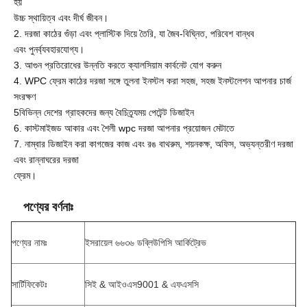
হয়
উচ্চ স্থায়িত্ব এবং দীর্ঘ জীবন।
2. দরজা কাঠের গুঁড়া এবং প্লাস্টিক দিয়ে তৈরি, যা জৈব-বিঘ্নিত, পরিবেশ বান্ধব
এবং পুনর্ব্যবহারযোগ্য।
3. আগুন প্রতিরোধের উন্নতি করতে ক্যালসিয়াম কার্বনেট যোগ করুন
4. WPC ফ্রেম কাঠের দরজা সঙ্গে তুলনা ইনস্টল করা সহজ, সহজ ইনস্টলেশন আপনার চার্জ
সংরক্ষণ
5বিভিন্ন দেশের গ্রাহকদের জন্য বৈচিত্র্যময় পেটেন্ট ডিজাইন
6. কাস্টমাইজড আকার এবং শৈলী wpc দরজা আপনার প্রয়োজন মেটাতে
7. নাম্বার ডিজাইন করা কাগজের কাজ এবং রঙ বাথরুম, শয়নকক্ষ, অফিস, অভ্যন্তরীণ দরজা
এবং রান্নাঘরের দরজা
ফ্রেম।
পণ্যের বর্ণনাঃ
পণ্যের নামঃ
ইসরায়েল ৬৬৩৬ ডব্লিউপিসি আর্কিট্রেভ
সার্টিফিকেটঃ
সিই & আইওএস9001 & এফএসসি