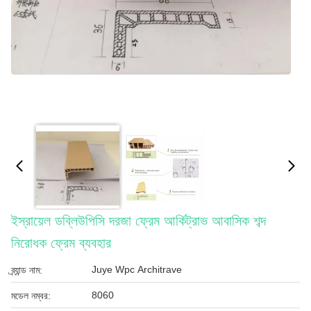
ইস্রায়েল ডব্লিউপিসি দরজা ফ্রেম আর্কিট্রাভ আবাসিক শব্দ
নিরোধক ফ্রেম ব্যবহার
Juye Wpc Architrave
ব্র্যান্ড নাম:
8060
মডেল নম্বর: