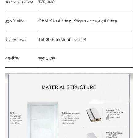
অর্থ প্রদানের মেয়াদঃ
টি/টি, এল/সি
ব্র্যান্ড ডিজাইন:
OEM পরিষেবা উপলব্ধ,বিভিন্ন মডেল,রঙ,মাত্রা উপলব্ধ
উৎপাদন ক্ষমতাঃ
15000Sets/Month এর বেশি
এমওকিউঃ
নমুনা 1 সেট