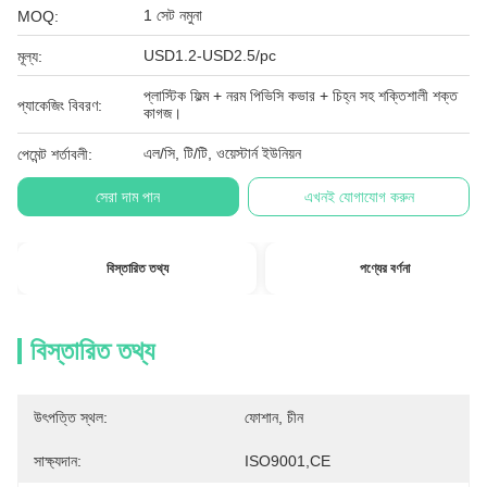
1 সেট নমুনা
MOQ:
USD1.2-USD2.5/pc
মূল্য:
প্লাস্টিক ফিল্ম + নরম পিভিসি কভার + চিহ্ন সহ শক্তিশালী শক্ত
প্যাকেজিং বিবরণ:
কাগজ।
এল/সি, টি/টি, ওয়েস্টার্ন ইউনিয়ন
পেমেন্ট শর্তাবলী:
সেরা দাম পান
এখনই যোগাযোগ করুন
বিস্তারিত তথ্য
পণ্যের বর্ণনা
বিস্তারিত তথ্য
উৎপত্তি স্থল:
ফোশান, চীন
সাক্ষ্যদান:
ISO9001,CE