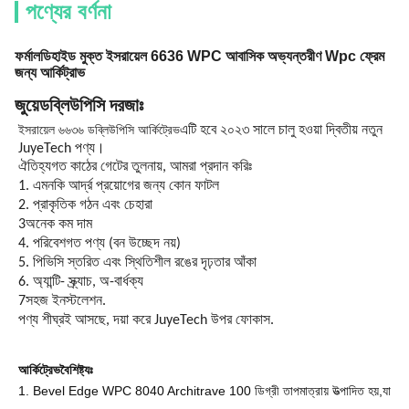
পণ্যের বর্ণনা
ফর্মালডিহাইড মুক্ত ইসরায়েল 6636 WPC আবাসিক অভ্যন্তরীণ Wpc ফ্রেম
জন্য আর্কিট্রাভ
জুয়ে
ডব্লিউপিসি দরজাঃ
ইসরায়েল ৬৬৩৬ ডব্লিউপিসি আর্কিট্রেভ
এটি হবে ২০২৩ সালে চালু হওয়া দ্বিতীয় নতুন
JuyeTech পণ্য।
ঐতিহ্যগত কাঠের গেটের তুলনায়, আমরা প্রদান করিঃ
1. এমনকি আর্দ্র প্রয়োগের জন্য কোন ফাটল
2. প্রাকৃতিক গঠন এবং চেহারা
3অনেক কম দাম
4. পরিবেশগত পণ্য (বন উচ্ছেদ নয়)
5. পিভিসি স্তরিত এবং স্থিতিশীল রঙের দৃঢ়তার আঁকা
6. অ্যান্টি- স্ক্র্যাচ, অ-বার্ধক্য
7সহজ ইনস্টলেশন.
পণ্য শীঘ্রই আসছে, দয়া করে JuyeTech উপর ফোকাস.
আর্কিট্রেভ
বৈশিষ্ট্যঃ
1. Bevel Edge WPC 8040 Architrave 100 ডিগ্রী তাপমাত্রায় উত্পাদিত হয়,যা