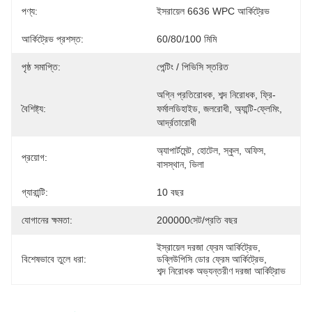
পণ্য:
ইসরায়েল 6636 WPC আর্কিট্রেভ
আর্কিট্রেভ প্রশস্ত:
60/80/100 মিমি
পৃষ্ঠ সমাপ্তি:
পেন্টিং / পিভিসি স্তরিত
অগ্নি প্রতিরোধক, শব্দ নিরোধক, ফ্রি-
বৈশিষ্ট্য:
ফর্মালডিহাইড, জলরোধী, অ্যান্টি-ফ্লেমিং, 
আর্দ্রতারোধী
অ্যাপার্টমেন্ট, হোটেল, স্কুল, অফিস, 
প্রয়োগ:
বাসস্থান, ভিলা
গ্যারান্টি:
10 বছর
যোগানের ক্ষমতা:
200000সেট/প্রতি বছর
ইস্রায়েল দরজা ফ্রেম আর্কিট্রেভ
, 
বিশেষভাবে তুলে ধরা:
ডব্লিউপিসি ডোর ফ্রেম আর্কিট্রেভ
, 
শব্দ নিরোধক অভ্যন্তরীণ দরজা আর্কিট্রাভ