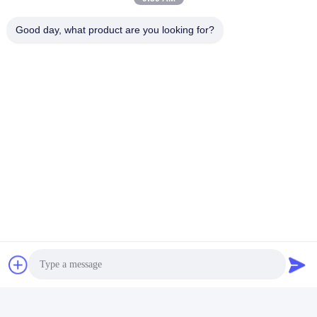
Good day, what product are you looking for?
ট্যাগ:
অভ্যন্তরীণ দরজা আর্কিট্রেভ
কাঠের দরজা আর্কিট্রেভ
বাথরুমের দরজা আর্কাইভ
দ্রুত যোগাযোগ
ঠিকানা
চীনের গুয়াংডংয়ের ফোশান শহরের সানশুই জেলার সিনান শহরের ওউকুন শহরের ষষ্ঠ
বিল্ডিং
টেলিফোন
+8619867233361
ই-মেইল