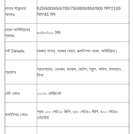
পাতার স্ট্যান্ডার্ড
520/600/650/700/750/800/850/900 মিমি*2100
আকারঃ
মিমি*45 মিমি
ফ্রেম আর্কিট্রেভের
৬০/৮০/১০০ মিমি
প্রস্থঃ
সেট Details:
দরজার পাতার, দরজার ফ্রেম, এক্সটেনশন ফ্রেম, আর্কিট্রেভ।
প্রবেশদ্বার, বেডরুম, বাথরুম, হোটেল, স্কুল, অফিস, বাসস্থান,
প্রয়োগঃ
ভিলা
মোট ওজনঃ
২০-৩০ কেজি/সেট
প্রায় ২০০ সেট/২০ জিপি, ৩৫০ সেট/৪০ জিপি, ৪০০ সেট/৪০
কনটেইনার লোডঃ
এইচকিউ