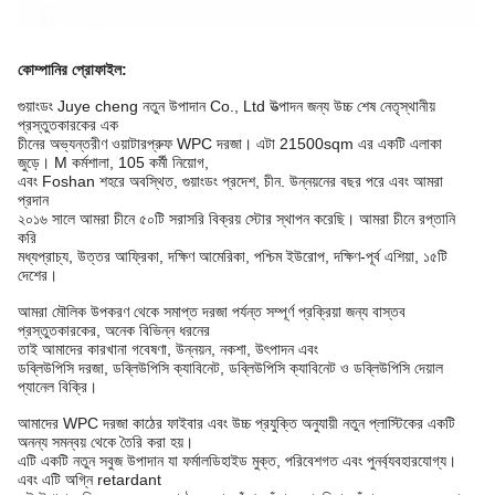
কোম্পানির প্রোফাইল
:
গুয়াংডং Juye cheng নতুন উপাদান Co., Ltd উত্পাদন জন্য উচ্চ শেষ নেতৃস্থানীয়
প্রস্তুতকারকের এক
চীনের অভ্যন্তরীণ ওয়াটারপ্রুফ WPC দরজা। এটা 21500sqm এর একটি এলাকা
জুড়ে। M কর্মশালা, 105 কর্মী নিয়োগ,
এবং Foshan শহরে অবস্থিত, গুয়াংডং প্রদেশ, চীন. উন্নয়নের বছর পরে এবং আমরা
প্রদান
২০১৬ সালে আমরা চীনে ৫০টি সরাসরি বিক্রয় স্টোর স্থাপন করেছি। আমরা চীনে রপ্তানি
করি
মধ্যপ্রাচ্য, উত্তর আফ্রিকা, দক্ষিণ আমেরিকা, পশ্চিম ইউরোপ, দক্ষিণ-পূর্ব এশিয়া, ১৫টি
দেশের।
আমরা মৌলিক উপকরণ থেকে সমাপ্ত দরজা পর্যন্ত সম্পূর্ণ প্রক্রিয়া জন্য বাস্তব
প্রস্তুতকারকের, অনেক বিভিন্ন ধরনের
তাই আমাদের কারখানা গবেষণা, উন্নয়ন, নকশা, উৎপাদন এবং
ডব্লিউপিসি দরজা, ডব্লিউপিসি ক্যাবিনেট, ডব্লিউপিসি ক্যাবিনেট ও ডব্লিউপিসি দেয়াল
প্যানেল বিক্রি।
আমাদের WPC দরজা কাঠের ফাইবার এবং উচ্চ প্রযুক্তি অনুযায়ী নতুন প্লাস্টিকের একটি
অনন্য সমন্বয় থেকে তৈরি করা হয়।
এটি একটি নতুন সবুজ উপাদান যা ফর্মালডিহাইড মুক্ত, পরিবেশগত এবং পুনর্ব্যবহারযোগ্য।
এবং এটি অগ্নি retardant