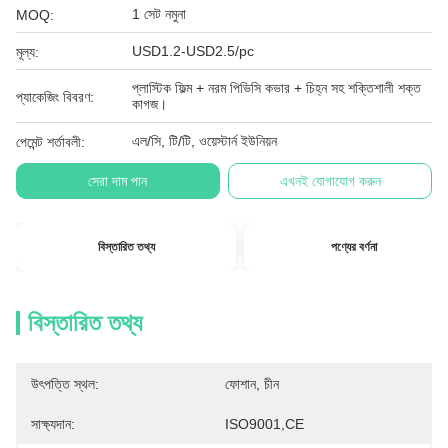
1 সেট নমুনা
MOQ:
USD1.2-USD2.5/pc
মূল্য:
প্লাস্টিক ফিল্ম + নরম পিভিসি কভার + চিহ্ন সহ শক্তিশালী শক্ত
প্যাকেজিং বিবরণ:
কাগজ।
এল/সি, টি/টি, ওয়েস্টার্ন ইউনিয়ন
পেমেন্ট শর্তাবলী:
সেরা দাম পান
এখনই যোগাযোগ করুন
বিস্তারিত তথ্য
পণ্যের বর্ণনা
বিস্তারিত তথ্য
উৎপত্তি স্থল:
ফোশান, চীন
সাক্ষ্যদান:
ISO9001,CE