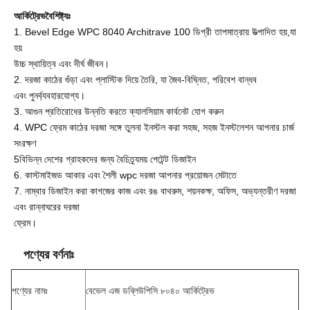
আর্কিট্রেভ
বৈশিষ্ট্যঃ
1. Bevel Edge WPC 8040 Architrave 100 ডিগ্রী তাপমাত্রায় উত্পাদিত হয়,যা
হয়
উচ্চ স্থায়িত্ব এবং দীর্ঘ জীবন।
2. দরজা কাঠের গুঁড়া এবং প্লাস্টিক দিয়ে তৈরি, যা জৈব-বিঘ্নিত, পরিবেশ বান্ধব
এবং পুনর্ব্যবহারযোগ্য।
3. আগুন প্রতিরোধের উন্নতি করতে ক্যালসিয়াম কার্বনেট যোগ করুন
4. WPC ফ্রেম কাঠের দরজা সঙ্গে তুলনা ইনস্টল করা সহজ, সহজ ইনস্টলেশন আপনার চার্জ
সংরক্ষণ
5বিভিন্ন দেশের গ্রাহকদের জন্য বৈচিত্র্যময় পেটেন্ট ডিজাইন
6. কাস্টমাইজড আকার এবং শৈলী wpc দরজা আপনার প্রয়োজন মেটাতে
7. নাম্বার ডিজাইন করা কাগজের কাজ এবং রঙ বাথরুম, শয়নকক্ষ, অফিস, অভ্যন্তরীণ দরজা
এবং রান্নাঘরের দরজা
ফ্রেম।
পণ্যের বর্ণনাঃ
পণ্যের নামঃ
বেভেল এজ ডব্লিউপিসি ৮০৪০ আর্কিট্রেভ