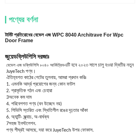
পণ্যের বর্ণনা
টার্মিট প্রতিরোধের বেভেল এজ WPC 8040 Architrave For Wpc
Door Frame
জুয়ে
ডব্লিউপিসি দরজাঃ
বেভেল এজ ডব্লিউপিসি ৮০৪০ আর্কিট্রেভ
এটি হবে ২০২৩ সালে চালু হওয়া দ্বিতীয় নতুন
JuyeTech পণ্য।
ঐতিহ্যগত কাঠের গেটের তুলনায়, আমরা প্রদান করিঃ
1. এমনকি আর্দ্র প্রয়োগের জন্য কোন ফাটল
2. প্রাকৃতিক গঠন এবং চেহারা
3অনেক কম দাম
4. পরিবেশগত পণ্য (বন উচ্ছেদ নয়)
5. পিভিসি স্তরিত এবং স্থিতিশীল রঙের দৃঢ়তার আঁকা
6. অ্যান্টি- স্ক্র্যাচ, অ-বার্ধক্য
7সহজ ইনস্টলেশন.
পণ্য শীঘ্রই আসছে, দয়া করে JuyeTech উপর ফোকাস.