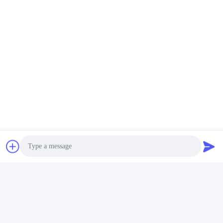
কাঠের দরজা আর্কিট্রেভ
বাথরুমের দরজা আর্কাইভ
দ্রুত যোগাযোগ
ঠিকানা
চীনের গুয়াংডংয়ের ফোশান শহরের সানশুই জেলার সিনান শহরের ওউকুন শহরের ষষ্ঠ
বিল্ডিং
টেলিফোন
+8619867233361
ই-মেইল
cindydeng617@gmail.com
Photo