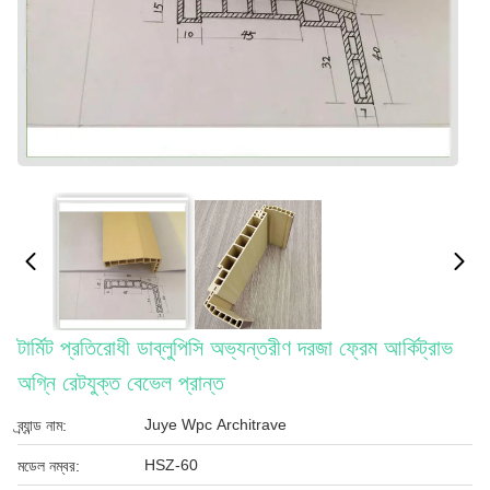
টার্মিট প্রতিরোধী ডাব্লুপিসি অভ্যন্তরীণ দরজা ফ্রেম আর্কিট্রাভ
অগ্নি রেটযুক্ত বেভেল প্রান্ত
Juye Wpc Architrave
ব্র্যান্ড নাম:
HSZ-60
মডেল নম্বর: