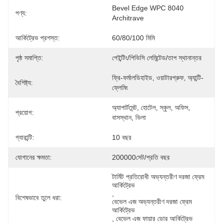
Bevel Edge WPC 8040 
পণ্য:
Architrave
আর্কিট্রেভ প্রশস্ত:
60/80/100 মিমি
পৃষ্ঠ সমাপ্তি:
পেইন্টিং/পিভিসি লেমিন্টেড/তাপ স্থানান্তর
ফ্রি-ফর্মালডিহাইড, ওয়াটারপ্রুফ, অ্যান্টি-
বৈশিষ্ট্য:
ফ্লেমিং
অ্যাপার্টমেন্ট, হোটেল, স্কুল, অফিস, 
প্রয়োগ:
বাসস্থান, ভিলা
গ্যারান্টি:
10 বছর
যোগানের ক্ষমতা:
200000সেট/প্রতি বছর
টার্মিট প্রতিরোধী অভ্যন্তরীণ দরজা ফ্রেম 
আর্কিট্রেভ
, 
বিশেষভাবে তুলে ধরা:
বেভেল এজ অভ্যন্তরীণ দরজা ফ্রেম 
আর্কিট্রেভ
, 
বেভেল এজ ফায়ার ডোর আর্কিট্রেভ