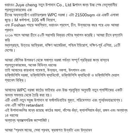
গুয়াংডং Juye cheng নতুন উপাদান Co., Ltd উত্পাদন জন্য উচ্চ শেষ নেতৃস্থানীয়
প্রস্তুতকারকের এক
চীনের অভ্যন্তরীণ ওয়াটারপ্রুফ WPC দরজা। এটা 21500sqm এর একটি এলাকা
জুড়ে। M কর্মশালা, 105 কর্মী নিয়োগ,
এবং Foshan শহরে অবস্থিত, গুয়াংডং প্রদেশ, চীন. উন্নয়নের বছর পরে এবং আমরা
প্রদান
২০১৬ সালে আমরা চীনে ৫০টি সরাসরি বিক্রয় স্টোর স্থাপন করেছি। আমরা চীনে রপ্তানি
করি
মধ্যপ্রাচ্য, উত্তর আফ্রিকা, দক্ষিণ আমেরিকা, পশ্চিম ইউরোপ, দক্ষিণ-পূর্ব এশিয়া, ১৫টি
দেশের।
আমরা মৌলিক উপকরণ থেকে সমাপ্ত দরজা পর্যন্ত সম্পূর্ণ প্রক্রিয়া জন্য বাস্তব
প্রস্তুতকারকের, অনেক বিভিন্ন ধরনের
তাই আমাদের কারখানা গবেষণা, উন্নয়ন, নকশা, উৎপাদন এবং
ডব্লিউপিসি দরজা, ডব্লিউপিসি ক্যাবিনেট, ডব্লিউপিসি ক্যাবিনেট ও ডব্লিউপিসি দেয়াল
প্যানেল বিক্রি।
আমাদের WPC দরজা কাঠের ফাইবার এবং উচ্চ প্রযুক্তি অনুযায়ী নতুন প্লাস্টিকের একটি
অনন্য সমন্বয় থেকে তৈরি করা হয়।
এটি একটি নতুন সবুজ উপাদান যা ফর্মালডিহাইড মুক্ত, পরিবেশগত এবং পুনর্ব্যবহারযোগ্য।
এবং এটি অগ্নি retardant
এই উপাদানগুলির মধ্যে রয়েছে কাঠের ময়দা, বাঁশের গুঁড়া, ক্যালসিয়াম গুঁড়া, রজন এবং অন্যান্য
১৪ ধরনের
অন্যান্য অ্যাক্সেসরিজ কম্পোজিট।
আমরা "প্রথম মানের, সেবা প্রথম, ক্রমাগত উন্নতি এবং উদ্ভাবন