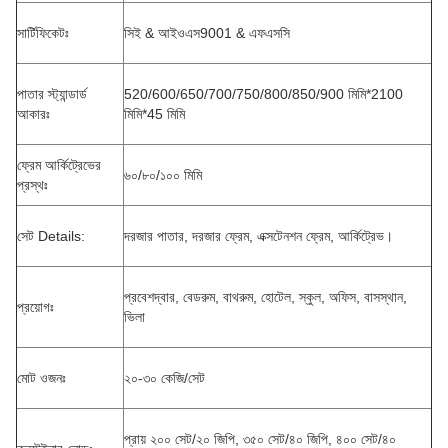
সার্টিফিকেটঃ
সিই & আইওএস9001 & এফএসসি
পাতার স্ট্যান্ডার্ড
520/600/650/700/750/800/850/900 মিমি*2100
আকারঃ
মিমি*45 মিমি
ফ্রেম আর্কিট্রেভের
৬০/৮০/১০০ মিমি
প্রস্থঃ
সেট Details:
দরজার পাতার, দরজার ফ্রেম, এক্সটেনশন ফ্রেম, আর্কিট্রেভ।
প্রবেশদ্বার, বেডরুম, বাথরুম, হোটেল, স্কুল, অফিস, বাসস্থান,
প্রয়োগঃ
ভিলা
মোট ওজনঃ
২০-৩০ কেজি/সেট
প্রায় ২০০ সেট/২০ জিপি, ৩৫০ সেট/৪০ জিপি, ৪০০ সেট/৪০