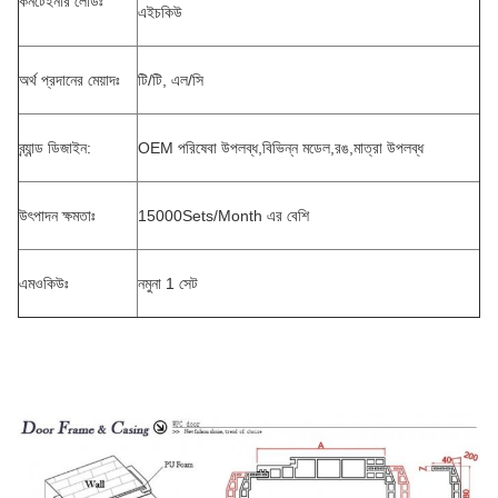
কনটেইনার লোডঃ
এইচকিউ
অর্থ প্রদানের মেয়াদঃ
টি/টি, এল/সি
ব্র্যান্ড ডিজাইন:
OEM পরিষেবা উপলব্ধ,বিভিন্ন মডেল,রঙ,মাত্রা উপলব্ধ
উৎপাদন ক্ষমতাঃ
15000Sets/Month এর বেশি
এমওকিউঃ
নমুনা 1 সেট