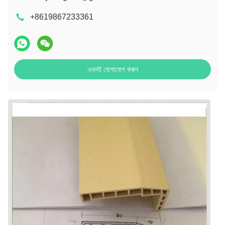
+8619867233361
এখনই যোগাযোগ করুন