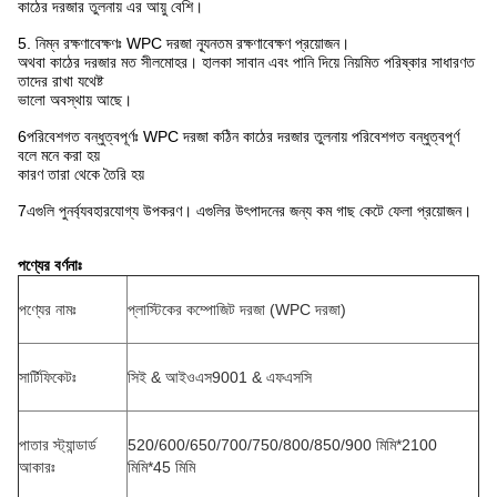
কাঠের দরজার তুলনায় এর আয়ু বেশি।
5. নিম্ন রক্ষণাবেক্ষণঃ WPC দরজা ন্যূনতম রক্ষণাবেক্ষণ প্রয়োজন।
অথবা কাঠের দরজার মত সীলমোহর। হালকা সাবান এবং পানি দিয়ে নিয়মিত পরিষ্কার সাধারণত
তাদের রাখা যথেষ্ট
ভালো অবস্থায় আছে।
6পরিবেশগত বন্ধুত্বপূর্ণঃ WPC দরজা কঠিন কাঠের দরজার তুলনায় পরিবেশগত বন্ধুত্বপূর্ণ
বলে মনে করা হয়
কারণ তারা থেকে তৈরি হয়
7এগুলি পুনর্ব্যবহারযোগ্য উপকরণ। এগুলির উৎপাদনের জন্য কম গাছ কেটে ফেলা প্রয়োজন।
পণ্যের বর্ণনাঃ
পণ্যের নামঃ
প্লাস্টিকের কম্পোজিট দরজা (WPC দরজা)
সার্টিফিকেটঃ
সিই & আইওএস9001 & এফএসসি
পাতার স্ট্যান্ডার্ড
520/600/650/700/750/800/850/900 মিমি*2100
আকারঃ
মিমি*45 মিমি