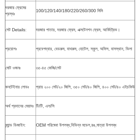
দরজার ফ্রেমের
100/120/140/180/220/260/300 মিমি
প্রস্থঃ
সেট Details:
দরজার পাতার, দরজার ফ্রেম, এক্সটেনশন ফ্রেম, আর্কিট্রেভ।
প্রয়োগঃ
প্রবেশদ্বার, বেডরুম, বাথরুম, হোটেল, স্কুল, অফিস, বাসস্থান, ভিলা
মোট ওজনঃ
৩৫-৪৫ কেজি/সেট
কনটেইনার লোডঃ
প্রায় ২০০ সেট/২০ জিপি, ৩৫০ সেট/৪০ জিপি, ৪০০ সেট/৪০ এইচকিউ
অর্থ প্রদানের মেয়াদঃ
টি/টি, এল/সি
ব্র্যান্ড ডিজাইন:
OEM পরিষেবা উপলব্ধ,বিভিন্ন মডেল,রঙ,মাত্রা উপলব্ধ