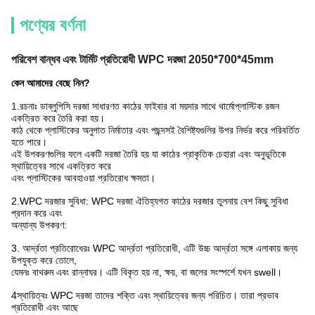
পণ্যের বর্ণনা
পরিবেশ বান্ধব এবং টার্মিট প্রতিরোধী WPC দরজা 2050*700*45mm
কেন আমাদের বেছে নিন?
1.
রচনাঃ ডাব্লুপিসি দরজা সাধারণত কাঠের ফাইবার বা ময়দার সাথে থার্মোপ্লাস্টিক রজন
একত্রিত করে তৈরি করা হয়।
কাঠ থেকে প্লাস্টিকের অনুপাত নির্মাতার এবং পছন্দসই বৈশিষ্ট্যগুলির উপর নির্ভর করে পরিবর্তিত
হতে পারে।
এই উপকরণগুলির ফলে একটি দরজা তৈরি হয় যা কাঠের প্রাকৃতিক চেহারা এবং অনুভূতিকে
স্থায়িত্বের সাথে একত্রিত করে
এবং প্লাস্টিকের আবহাওয়া প্রতিরোধ ক্ষমতা।
2.WPC দরজার সুবিধা: WPC দরজা ঐতিহ্যগত কাঠের দরজার তুলনায় বেশ কিছু সুবিধা
প্রদান করে এবং
অন্যান্য উপকরণ:
3. আর্দ্রতা প্রতিরোধেরঃ WPC আর্দ্রতা প্রতিরোধী, এটি উচ্চ আর্দ্রতা সঙ্গে এলাকায় জন্য
উপযুক্ত করে তোলে,
যেমনঃ বাথরুম এবং রান্নাঘর। এটি বিকৃত হয় না, ক্ষয়, বা জলের সংস্পর্শে যখন swell।
4স্থায়িত্বঃ WPC দরজা তাদের শক্তি এবং স্থায়িত্বের জন্য পরিচিত। তারা প্রভাব
প্রতিরোধী এবং আছে