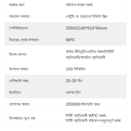
দরজার ধরন:
পরিবেশ-বান্ধব দরজা
সারফেস সমাপ্ত:
পেইন্টিং বা মোড়ানো পিভিসি ফিল্ম
স্পেসিফিকেশন:
2050/2100*910*45mm
ভিতরের ফ্রেম উপাদান:
WPC
ফায়ার রিটার্ডেন্ট/ওয়াটার-প্রুফ/টার্মাইট 
বিশেষ ফাংশন:
প্রতিরোধী/আর্দ্রতা প্রতিরোধী
উৎপাদন ক্ষমতা:
100 পিসি/দিন
ডেলিভারি সময়:
20-30 দিন
উৎপত্তি:
ফোশান চীন
যোগানের ক্ষমতা:
200000সেট/প্রতি বছর
টার্মিট প্রতিরোধী WPC দরজা
, 
বিশেষভাবে তুলে ধরা:
টার্মিট প্রতিরোধী পরিবেশ-বন্ধুত্বপূর্ণ দরজা