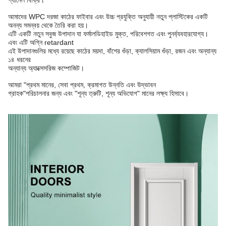
প্যানেল বিক্রি।
আমাদের WPC দরজা কাঠের ফাইবার এবং উচ্চ প্রযুক্তি অনুযায়ী নতুন প্লাস্টিকের একটি
অনন্য সমন্বয় থেকে তৈরি করা হয়।
এটি একটি নতুন সবুজ উপাদান যা ফর্মালডিহাইড মুক্ত, পরিবেশগত এবং পুনর্ব্যবহারযোগ্য।
এবং এটি অগ্নি retardant
এই উপাদানগুলির মধ্যে রয়েছে কাঠের ময়দা, বাঁশের গুঁড়া, ক্যালসিয়াম গুঁড়া, রজন এবং অন্যান্য
১৪ ধরনের
অন্যান্য অ্যাক্সেসরিজ কম্পোজিট।
আমরা "প্রথম মানের, সেবা প্রথম, ক্রমাগত উন্নতি এবং উদ্ভাবন
গ্রাহক"
পরিচালনার জন্য এবং "শূন্য ত্রুটি, শূন্য অভিযোগ" মানের লক্ষ্য হিসাবে।