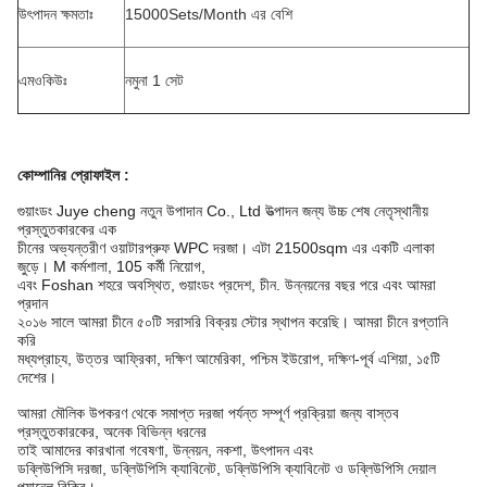
উৎপাদন ক্ষমতাঃ
15000Sets/Month এর বেশি
এমওকিউঃ
নমুনা 1 সেট
কোম্পানির প্রোফাইল
:
গুয়াংডং Juye cheng নতুন উপাদান Co., Ltd উত্পাদন জন্য উচ্চ শেষ নেতৃস্থানীয়
প্রস্তুতকারকের এক
চীনের অভ্যন্তরীণ ওয়াটারপ্রুফ WPC দরজা। এটা 21500sqm এর একটি এলাকা
জুড়ে। M কর্মশালা, 105 কর্মী নিয়োগ,
এবং Foshan শহরে অবস্থিত, গুয়াংডং প্রদেশ, চীন. উন্নয়নের বছর পরে এবং আমরা
প্রদান
২০১৬ সালে আমরা চীনে ৫০টি সরাসরি বিক্রয় স্টোর স্থাপন করেছি। আমরা চীনে রপ্তানি
করি
মধ্যপ্রাচ্য, উত্তর আফ্রিকা, দক্ষিণ আমেরিকা, পশ্চিম ইউরোপ, দক্ষিণ-পূর্ব এশিয়া, ১৫টি
দেশের।
আমরা মৌলিক উপকরণ থেকে সমাপ্ত দরজা পর্যন্ত সম্পূর্ণ প্রক্রিয়া জন্য বাস্তব
প্রস্তুতকারকের, অনেক বিভিন্ন ধরনের
তাই আমাদের কারখানা গবেষণা, উন্নয়ন, নকশা, উৎপাদন এবং
ডব্লিউপিসি দরজা, ডব্লিউপিসি ক্যাবিনেট, ডব্লিউপিসি ক্যাবিনেট ও ডব্লিউপিসি দেয়াল