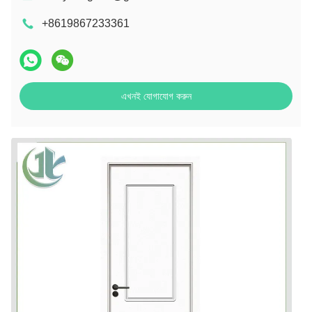
+8619867233361
এখনই যোগাযোগ করুন