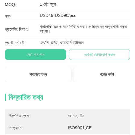
1 সেট নমুনা
MOQ:
USD45-USD90/pcs
মূল্য:
প্লাস্টিক ফিল্ম + নরম পিভিসি কভার + চিহ্ন সহ শক্তিশালী শক্ত
প্যাকেজিং বিবরণ:
কাগজ।
এল/সি, টি/টি, ওয়েস্টার্ন ইউনিয়ন
পেমেন্ট শর্তাবলী:
সেরা দাম পান
এখনই যোগাযোগ করুন
বিস্তারিত তথ্য
পণ্যের বর্ণনা
বিস্তারিত তথ্য
উৎপত্তি স্থল:
ফোশান, চীন
সাক্ষ্যদান:
ISO9001,CE