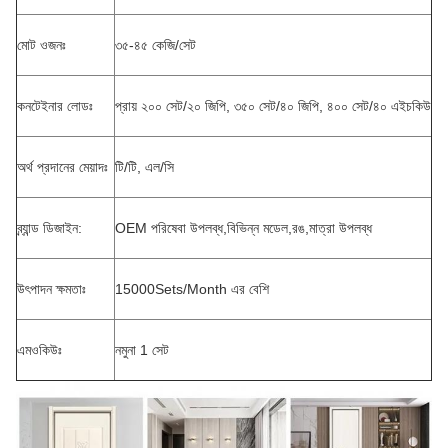
মোট ওজনঃ
৩৫-৪৫ কেজি/সেট
কনটেইনার লোডঃ
প্রায় ২০০ সেট/২০ জিপি, ৩৫০ সেট/৪০ জিপি, ৪০০ সেট/৪০ এইচকিউ
অর্থ প্রদানের মেয়াদঃ
টি/টি, এল/সি
ব্র্যান্ড ডিজাইন:
OEM পরিষেবা উপলব্ধ,বিভিন্ন মডেল,রঙ,মাত্রা উপলব্ধ
উৎপাদন ক্ষমতাঃ
15000Sets/Month এর বেশি
এমওকিউঃ
নমুনা 1 সেট