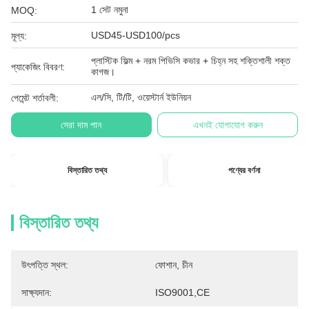
1 সেট নমুনা
MOQ:
USD45-USD100/pcs
মূল্য:
প্লাস্টিক ফিল্ম + নরম পিভিসি কভার + চিহ্ন সহ শক্তিশালী শক্ত
প্যাকেজিং বিবরণ:
কাগজ।
এল/সি, টি/টি, ওয়েস্টার্ন ইউনিয়ন
পেমেন্ট শর্তাবলী:
সেরা দাম পান
এখনই যোগাযোগ করুন
বিস্তারিত তথ্য
পণ্যের বর্ণনা
বিস্তারিত তথ্য
উৎপত্তি স্থল:
ফোশান, চীন
সাক্ষ্যদান:
ISO9001,CE