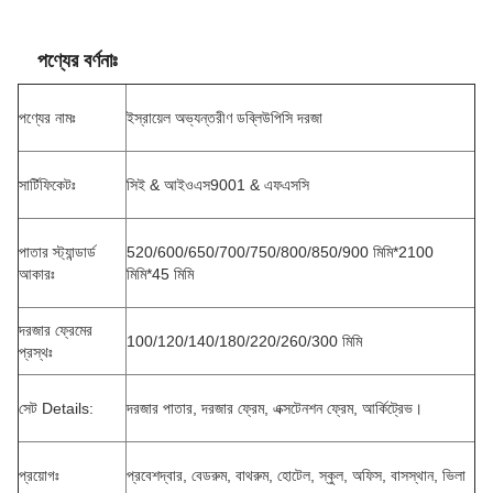
পণ্যের বর্ণনাঃ
পণ্যের নামঃ
ইস্রায়েল অভ্যন্তরীণ ডব্লিউপিসি দরজা
সার্টিফিকেটঃ
সিই & আইওএস9001 & এফএসসি
পাতার স্ট্যান্ডার্ড
520/600/650/700/750/800/850/900 মিমি*2100
আকারঃ
মিমি*45 মিমি
দরজার ফ্রেমের
100/120/140/180/220/260/300 মিমি
প্রস্থঃ
সেট Details:
দরজার পাতার, দরজার ফ্রেম, এক্সটেনশন ফ্রেম, আর্কিট্রেভ।
প্রয়োগঃ
প্রবেশদ্বার, বেডরুম, বাথরুম, হোটেল, স্কুল, অফিস, বাসস্থান, ভিলা