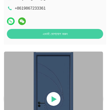
+8619867233361
এখনই যোগাযোগ করুন