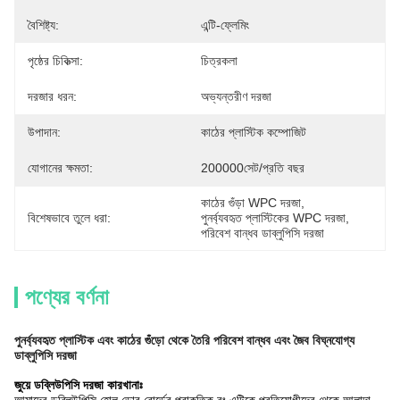
বৈশিষ্ট্য:
এন্টি-ফ্লেমিং
পৃষ্ঠের চিকিত্সা:
চিত্রকলা
দরজার ধরন:
অভ্যন্তরীণ দরজা
উপাদান:
কাঠের প্লাস্টিক কম্পোজিট
যোগানের ক্ষমতা:
200000সেট/প্রতি বছর
কাঠের গুঁড়া WPC দরজা
, 
বিশেষভাবে তুলে ধরা:
পুনর্ব্যবহৃত প্লাস্টিকের WPC দরজা
, 
পরিবেশ বান্ধব ডাব্লুপিসি দরজা
পণ্যের বর্ণনা
পুনর্ব্যবহৃত প্লাস্টিক এবং কাঠের গুঁড়ো থেকে তৈরি পরিবেশ বান্ধব এবং জৈব বিঘ্নযোগ্য
ডাব্লুপিসি দরজা
জুয়ে ডব্লিউপিসি দরজা কারখানাঃ