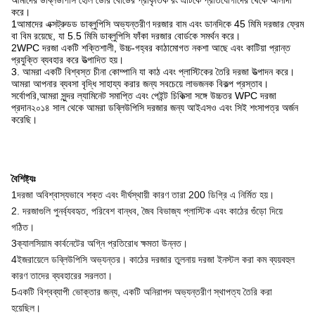
আমাদের ডব্লিউপিসি হোল ডোর বোর্ডের প্রাকৃতিক রং এটিকে প্রতিযোগীদের থেকে আলাদা
করে।
1আমাদের এক্সট্রুডড ডাব্লুপিসি অভ্যন্তরীণ দরজার বাম এবং ডানদিকে 45 মিমি দরজার ফ্রেম
বা বিম রয়েছে, যা 5.5 মিমি ডাব্লুপিসি ফাঁকা দরজার বোর্ডকে সমর্থন করে।
2WPC দরজা একটি শক্তিশালী, উচ্চ-গহ্বর কাঠামোগত নকশা আছে এবং কাটিয়া প্রান্ত
প্রযুক্তি ব্যবহার করে উত্পাদিত হয়।
3. আমরা একটি বিশ্বস্ত চীনা কোম্পানি যা কাঠ এবং প্লাস্টিকের তৈরি দরজা উত্পাদন করে।
আমরা আপনার ব্যবসা বৃদ্ধি সাহায্য করার জন্য সবচেয়ে লাভজনক বিকল্প প্রস্তাব।
সর্বোপরি,আমরা সুন্দর ল্যামিনেট সমাপ্তি এবং পেইন্ট চিকিত্সা সঙ্গে উচ্চতর WPC দরজা
প্রদান২০১৪ সাল থেকে আমরা ডব্লিউপিসি দরজার জন্য আইএসও এবং সিই শংসাপত্র অর্জন
করেছি।
বৈশিষ্ট্যঃ
1দরজা অবিশ্বাস্যভাবে শক্ত এবং দীর্ঘস্থায়ী কারণ তারা 200 ডিগ্রি এ নির্মিত হয়।
2. দরজাগুলি পুনর্ব্যবহৃত, পরিবেশ বান্ধব, জৈব বিভাজ্য প্লাস্টিক এবং কাঠের গুঁড়ো দিয়ে
গঠিত।
3ক্যালসিয়াম কার্বনেটের অগ্নি প্রতিরোধ ক্ষমতা উন্নত।
4ইজরায়েলে ডব্লিউপিসি অভ্যন্তর। কাঠের দরজার তুলনায় দরজা ইনস্টল করা কম ব্যয়বহুল
কারণ তাদের ব্যবহারের সরলতা।
5একটি বিশ্বব্যাপী ভোক্তার জন্য, একটি অনিরাপদ অভ্যন্তরীণ স্থাপত্য তৈরি করা
হয়েছিল।