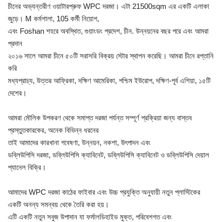
চীনের অভ্যন্তরীণ ওয়াটারপ্রুফ WPC দরজা। এটা 21500sqm এর একটি এলাকা
জুড়ে। M কর্মশালা, 105 কর্মী নিয়োগ,
এবং Foshan শহরে অবস্থিত, গুয়াংডং প্রদেশ, চীন. উন্নয়নের বছর পরে এবং আমরা
প্রদান
২০১৬ সালে আমরা চীনে ৫০টি সরাসরি বিক্রয় স্টোর স্থাপন করেছি। আমরা চীনে রপ্তানি
করি
মধ্যপ্রাচ্য, উত্তর আফ্রিকা, দক্ষিণ আমেরিকা, পশ্চিম ইউরোপ, দক্ষিণ-পূর্ব এশিয়া, ১৫টি
দেশের।
আমরা মৌলিক উপকরণ থেকে সমাপ্ত দরজা পর্যন্ত সম্পূর্ণ প্রক্রিয়া জন্য বাস্তব
প্রস্তুতকারকের, অনেক বিভিন্ন ধরনের
তাই আমাদের কারখানা গবেষণা, উন্নয়ন, নকশা, উৎপাদন এবং
ডব্লিউপিসি দরজা, ডব্লিউপিসি ক্যাবিনেট, ডব্লিউপিসি ক্যাবিনেট ও ডব্লিউপিসি দেয়াল
প্যানেল বিক্রি।
আমাদের WPC দরজা কাঠের ফাইবার এবং উচ্চ প্রযুক্তি অনুযায়ী নতুন প্লাস্টিকের
একটি অনন্য সমন্বয় থেকে তৈরি করা হয়।
এটি একটি নতুন সবুজ উপাদান যা ফর্মালডিহাইড মুক্ত, পরিবেশগত এবং