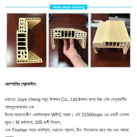
কোম্পানির প্রোফাইল
:
গুয়াংডং Juye cheng নতুন উপাদান Co., Ltd উত্পাদন জন্য উচ্চ শেষ নেতৃস্থানীয়
প্রস্তুতকারকের এক
চীনের অভ্যন্তরীণ ওয়াটারপ্রুফ WPC দরজা। এটা 21500sqm এর একটি এলাকা
জুড়ে। M কর্মশালা, 105 কর্মী নিয়োগ,
এবং Foshan শহরে অবস্থিত, গুয়াংডং প্রদেশ, চীন. উন্নয়নের বছর পরে এবং আমরা