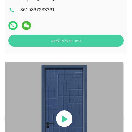
+8619867233361
এখনই যোগাযোগ করুন