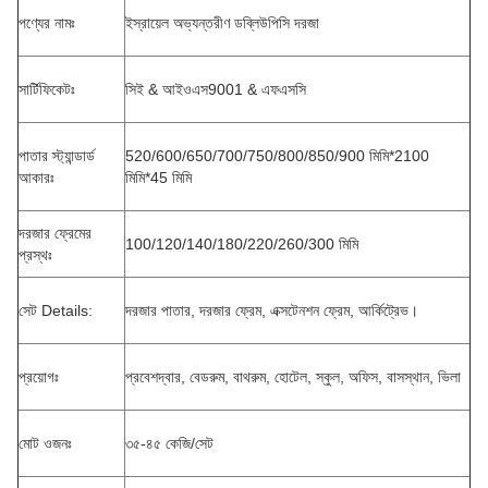
পণ্যের নামঃ
ইস্রায়েল অভ্যন্তরীণ ডব্লিউপিসি দরজা
সার্টিফিকেটঃ
সিই & আইওএস9001 & এফএসসি
পাতার স্ট্যান্ডার্ড
520/600/650/700/750/800/850/900 মিমি*2100
আকারঃ
মিমি*45 মিমি
দরজার ফ্রেমের
100/120/140/180/220/260/300 মিমি
প্রস্থঃ
সেট Details:
দরজার পাতার, দরজার ফ্রেম, এক্সটেনশন ফ্রেম, আর্কিট্রেভ।
প্রয়োগঃ
প্রবেশদ্বার, বেডরুম, বাথরুম, হোটেল, স্কুল, অফিস, বাসস্থান, ভিলা
মোট ওজনঃ
৩৫-৪৫ কেজি/সেট