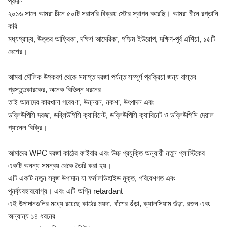
প্রদান
২০১৬ সালে আমরা চীনে ৫০টি সরাসরি বিক্রয় স্টোর স্থাপন করেছি। আমরা চীনে রপ্তানি
করি
মধ্যপ্রাচ্য, উত্তর আফ্রিকা, দক্ষিণ আমেরিকা, পশ্চিম ইউরোপ, দক্ষিণ-পূর্ব এশিয়া, ১৫টি
দেশের।
আমরা মৌলিক উপকরণ থেকে সমাপ্ত দরজা পর্যন্ত সম্পূর্ণ প্রক্রিয়া জন্য বাস্তব
প্রস্তুতকারকের, অনেক বিভিন্ন ধরনের
তাই আমাদের কারখানা গবেষণা, উন্নয়ন, নকশা, উৎপাদন এবং
ডব্লিউপিসি দরজা, ডব্লিউপিসি ক্যাবিনেট, ডব্লিউপিসি ক্যাবিনেট ও ডব্লিউপিসি দেয়াল
প্যানেল বিক্রি।
আমাদের WPC দরজা কাঠের ফাইবার এবং উচ্চ প্রযুক্তি অনুযায়ী নতুন প্লাস্টিকের
একটি অনন্য সমন্বয় থেকে তৈরি করা হয়।
এটি একটি নতুন সবুজ উপাদান যা ফর্মালডিহাইড মুক্ত, পরিবেশগত এবং
পুনর্ব্যবহারযোগ্য। এবং এটি অগ্নি retardant
এই উপাদানগুলির মধ্যে রয়েছে কাঠের ময়দা, বাঁশের গুঁড়া, ক্যালসিয়াম গুঁড়া, রজন এবং
অন্যান্য ১৪ ধরনের