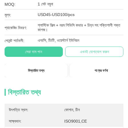
1 সেট নমুনা
MOQ:
USD45-USD100/pcs
মূল্য:
প্লাস্টিক ফিল্ম + নরম পিভিসি কভার + চিহ্ন সহ শক্তিশালী শক্ত
প্যাকেজিং বিবরণ:
কাগজ।
এল/সি, টি/টি, ওয়েস্টার্ন ইউনিয়ন
পেমেন্ট শর্তাবলী:
সেরা দাম পান
এখনই যোগাযোগ করুন
বিস্তারিত তথ্য
পণ্যের বর্ণনা
বিস্তারিত তথ্য
উৎপত্তি স্থল:
ফোশান, চীন
সাক্ষ্যদান:
ISO9001,CE