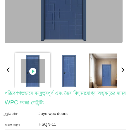
পরিবেশগতভাবে বন্ধুত্বপূর্ণ এবং জৈব বিঘ্ননযোগ্য অভ্যন্তর জন্য
WPC দরজা পেইন্টিং
Juye wpc doors
ব্র্যান্ড নাম:
HSQN-11
মডেল নম্বর: