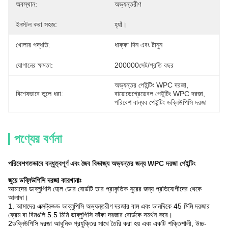
অবস্থান:
অভ্যন্তরীণ
ইনস্টল করা সহজ:
হ্যাঁ।
খোলার পদ্ধতি:
ধাক্কা দিন এবং টানুন
যোগানের ক্ষমতা:
200000সেট/প্রতি বছর
অভ্যন্তর পেইন্টিং WPC দরজা
, 
বিশেষভাবে তুলে ধরা:
বায়োডেগ্রেডেবল পেইন্টিং WPC দরজা
, 
পরিবেশ বান্ধব পেইন্টিং ডব্লিউপিসি দরজা
পণ্যের বর্ণনা
পরিবেশগতভাবে বন্ধুত্বপূর্ণ এবং জৈব বিভাজ্য অভ্যন্তর জন্য WPC দরজা পেইন্টিং
জুয়ে ডব্লিউপিসি দরজা কারখানাঃ
আমাদের ডাব্লুপিসি হোল ডোর বোর্ডটি তার প্রাকৃতিক সুরের জন্য প্রতিযোগীদের থেকে
আলাদা।
1. আমাদের এক্সট্রুডড ডাব্লুপিসি অভ্যন্তরীণ দরজার বাম এবং ডানদিকে 45 মিমি দরজার
ফ্রেম বা বিমগুলি 5.5 মিমি ডাব্লুপিসি ফাঁকা দরজার বোর্ডকে সমর্থন করে।
2ডব্লিউপিসি দরজা আধুনিক প্রযুক্তির সাথে তৈরি করা হয় এবং একটি শক্তিশালী, উচ্চ-