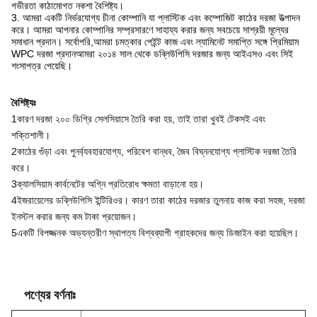
গভীরতা কাঠামোগত নকশা বৈশিষ্ট্য।
3. আমরা একটি নির্ভরযোগ্য চীনা কোম্পানি যা প্লাস্টিক এবং কম্পোজিট কাঠের দরজা উত্পাদন
করে। আমরা আপনার কোম্পানির সম্প্রসারণে সাহায্য করার জন্য সবচেয়ে সাশ্রয়ী মূল্যের
সমাধান প্রদান। সর্বোপরি,আমরা চমত্কার পেইন্ট কাজ এবং ল্যামিনেট সমাপ্তি সঙ্গে প্রিমিয়াম
WPC দরজা প্রদানআমরা ২০১৪ সাল থেকে ডব্লিউপিসি দরজার জন্য আইএসও এবং সিই
শংসাপত্র পেয়েছি।
বৈশিষ্ট্যঃ
1কারণ দরজা ২০০ ডিগ্রি সেলসিয়াসে তৈরি করা হয়, তাই তারা খুবই টেকসই এবং
শক্তিশালী।
2কাঠের গুঁড়া এবং পুনর্ব্যবহারযোগ্য, পরিবেশ বান্ধব, জৈব বিঘ্ননযোগ্য প্লাস্টিক দরজা তৈরি
করে।
3ক্যালসিয়াম কার্বনেটের অগ্নি প্রতিরোধ ক্ষমতা বাড়ানো হয়।
4ইজরায়েলের ডব্লিউপিসি ইন্টিরিওর। কারণ তারা কাঠের দরজার তুলনায় কাজ করা সহজ, দরজা
ইনস্টল করার জন্য কম টাকা প্রয়োজন।
5একটি বিপজ্জনক অভ্যন্তরীণ স্থাপত্য বিশ্বব্যাপী গ্রাহকদের জন্য ডিজাইন করা হয়েছিল।
পণ্যের বর্ণনাঃ