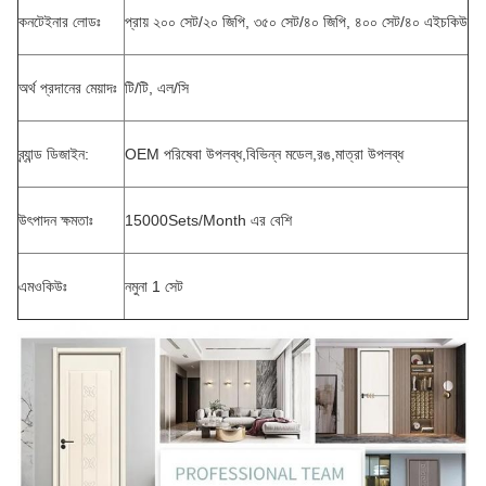
কনটেইনার লোডঃ
প্রায় ২০০ সেট/২০ জিপি, ৩৫০ সেট/৪০ জিপি, ৪০০ সেট/৪০ এইচকিউ
অর্থ প্রদানের মেয়াদঃ
টি/টি, এল/সি
ব্র্যান্ড ডিজাইন:
OEM পরিষেবা উপলব্ধ,বিভিন্ন মডেল,রঙ,মাত্রা উপলব্ধ
উৎপাদন ক্ষমতাঃ
15000Sets/Month এর বেশি
এমওকিউঃ
নমুনা 1 সেট