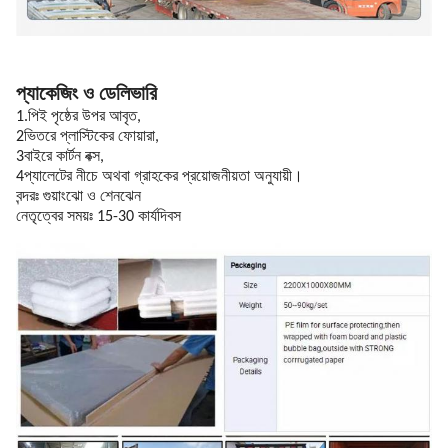
প্যাকেজিং ও ডেলিভারি
1.পিই পৃষ্ঠের উপর আবৃত,
2ভিতরে প্লাস্টিকের ফোয়ারা,
3বাইরে কার্টন বক্স,
4প্যালেটের নীচে অথবা গ্রাহকের প্রয়োজনীয়তা অনুযায়ী।
বন্দরঃ গুয়াংঝো ও শেনঝেন
নেতৃত্বের সময়ঃ 15-30 কার্যদিবস