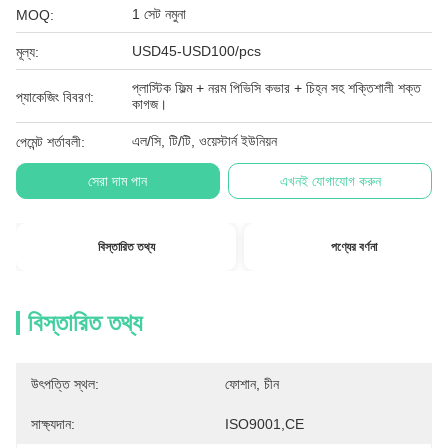
1 সেট নমুনা
MOQ:
USD45-USD100/pcs
মূল্য:
প্লাস্টিক ফিল্ম + নরম পিভিসি কভার + চিহ্ন সহ শক্তিশালী শক্ত
প্যাকেজিং বিবরণ:
কাগজ।
এল/সি, টি/টি, ওয়েস্টার্ন ইউনিয়ন
পেমেন্ট শর্তাবলী:
সেরা দাম পান
এখনই যোগাযোগ করুন
বিস্তারিত তথ্য
পণ্যের বর্ণনা
বিস্তারিত তথ্য
উৎপত্তি স্থল:
ফোশান, চীন
সাক্ষ্যদান:
ISO9001,CE