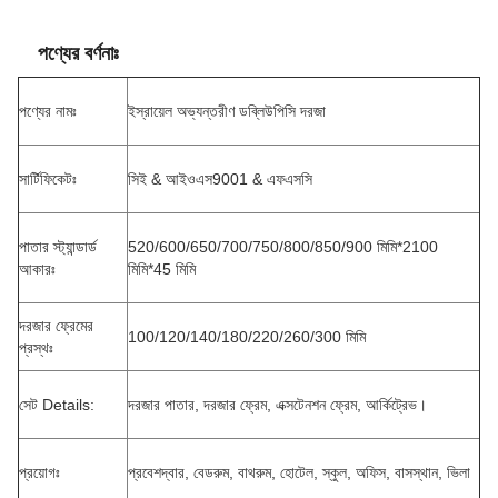
পণ্যের বর্ণনাঃ
পণ্যের নামঃ
ইস্রায়েল অভ্যন্তরীণ ডব্লিউপিসি দরজা
সার্টিফিকেটঃ
সিই & আইওএস9001 & এফএসসি
পাতার স্ট্যান্ডার্ড
520/600/650/700/750/800/850/900 মিমি*2100
আকারঃ
মিমি*45 মিমি
দরজার ফ্রেমের
100/120/140/180/220/260/300 মিমি
প্রস্থঃ
সেট Details:
দরজার পাতার, দরজার ফ্রেম, এক্সটেনশন ফ্রেম, আর্কিট্রেভ।
প্রয়োগঃ
প্রবেশদ্বার, বেডরুম, বাথরুম, হোটেল, স্কুল, অফিস, বাসস্থান, ভিলা