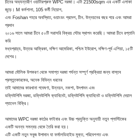
চীনের অভ্যন্তরীণ ওয়াটারপ্রুফ WPC দরজা। এটা 21500sqm এর একটি এলাকা
জুড়ে। M কর্মশালা, 105 কর্মী নিয়োগ,
এবং Foshan শহরে অবস্থিত, গুয়াংডং প্রদেশ, চীন. উন্নয়নের বছর পরে এবং আমরা
প্রদান
২০১৬ সালে আমরা চীনে ৫০টি সরাসরি বিক্রয় স্টোর স্থাপন করেছি। আমরা চীনে রপ্তানি
করি
মধ্যপ্রাচ্য, উত্তর আফ্রিকা, দক্ষিণ আমেরিকা, পশ্চিম ইউরোপ, দক্ষিণ-পূর্ব এশিয়া, ১৫টি
দেশের।
আমরা মৌলিক উপকরণ থেকে সমাপ্ত দরজা পর্যন্ত সম্পূর্ণ প্রক্রিয়া জন্য বাস্তব
প্রস্তুতকারকের, অনেক বিভিন্ন ধরনের
তাই আমাদের কারখানা গবেষণা, উন্নয়ন, নকশা, উৎপাদন এবং
ডব্লিউপিসি দরজা, ডব্লিউপিসি ক্যাবিনেট, ডব্লিউপিসি ক্যাবিনেট ও ডব্লিউপিসি দেয়াল
প্যানেল বিক্রি।
আমাদের WPC দরজা কাঠের ফাইবার এবং উচ্চ প্রযুক্তি অনুযায়ী নতুন প্লাস্টিকের
একটি অনন্য সমন্বয় থেকে তৈরি করা হয়।
এটি একটি নতুন সবুজ উপাদান যা ফর্মালডিহাইড মুক্ত, পরিবেশগত এবং