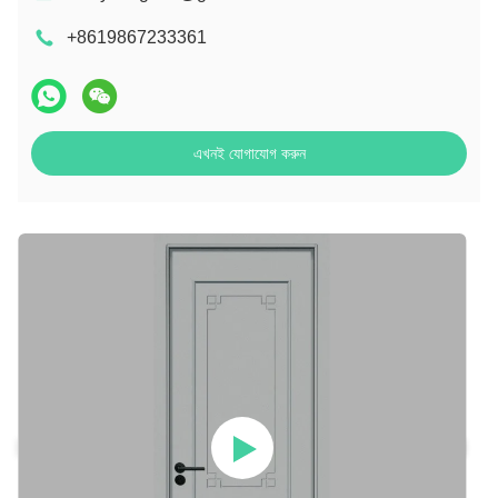
+8619867233361
এখনই যোগাযোগ করুন