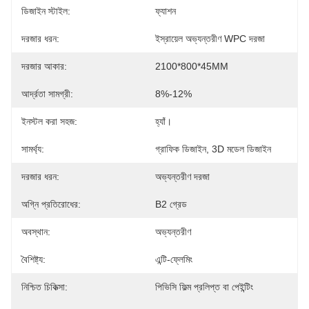
ডিজাইন স্টাইল:
ফ্যাশন
দরজার ধরন:
ইস্রায়েল অভ্যন্তরীণ WPC দরজা
দরজার আকার:
2100*800*45MM
আর্দ্রতা সামগ্রী:
8%-12%
ইনস্টল করা সহজ:
হ্যাঁ।
সামর্থ্য:
গ্রাফিক ডিজাইন, 3D মডেল ডিজাইন
দরজার ধরন:
অভ্যন্তরীণ দরজা
অগ্নি প্রতিরোধের:
B2 গ্রেড
অবস্থান:
অভ্যন্তরীণ
বৈশিষ্ট্য:
এন্টি-ফ্লেমিং
নিশ্চিত চিকিত্সা:
পিভিসি ফিল্ম প্রলিপ্ত বা পেইন্টিং