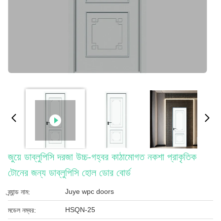
জুয়ে ডাব্লুপিসি দরজা উচ্চ-গহ্বর কাঠামোগত নকশা প্রাকৃতিক
টোনের জন্য ডাব্লুপিসি হোল ডোর বোর্ড
Juye wpc doors
ব্র্যান্ড নাম:
HSQN-25
মডেল নম্বর: