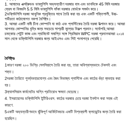
1. আমাদের এক্সট্রুডড ডাব্লুপিসি অভ্যন্তরীণ দরজার বাম এবং ডানদিকে 45 মিমি দরজার
ফ্রেম বা বিমগুলি 5.5 মিমি ডাব্লুপিসি ফাঁকা দরজার বোর্ডকে সমর্থন করে।
2ডব্লিউপিসি দরজা আধুনিক প্রযুক্তির সাথে তৈরি করা হয় এবং একটি শক্তিশালী, উচ্চ-
গভীরতা কাঠামোগত নকশা বৈশিষ্ট্য।
3. আমরা একটি নামী চীনা কোম্পানি যা কাঠ এবং প্লাস্টিকের তৈরি দরজা উত্পাদন করে। আমরা
আপনার কোম্পানির বৃদ্ধি জন্য সবচেয়ে সাশ্রয়ী মূল্যের বিকল্প প্রদান। সর্বোপরি,আমরা
চমত্কার পেইন্ট কাজ এবং ল্যামিনেট সমাপ্তি সঙ্গে প্রিমিয়াম WPC দরজা প্রদানআমরা ২০১৪
সাল থেকে ডব্লিউপিসি দরজার জন্য আইএসও এবং সিই শংসাপত্র পেয়েছি।
বৈশিষ্ট্যঃ
1কারণ দরজা ২০০ ডিগ্রি সেলসিয়াসে তৈরি করা হয়, তারা অবিশ্বাস্যভাবে টেকসই এবং
শক্ত।
2দরজা তৈরিতে পুনর্ব্যবহারযোগ্য এবং জৈব বিভাজ্য প্লাস্টিক এবং কাঠের গুঁড়া ব্যবহার করা
হয়।
3ক্যালসিয়াম কার্বনেটের অগ্নি প্রতিরোধ ক্ষমতা বেড়েছে।
4. ইসরায়েলের ডব্লিউপিসি ইন্টিরিওরস. কাঠের দরজার চেয়ে দরজা ইনস্টল করা সহজ এই
কারণে.
5একটি অভ্যন্তরীণভাবে ঝুঁকিপূর্ণ আর্কিটেকচার একটি বিশ্বব্যাপী ক্লায়েন্টের জন্য তৈরি করা
হয়েছিল।