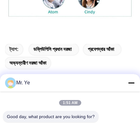
ট্যাগ:
ডব্লিউপিসি প্রধান দরজা
প্রবেশদ্বার আঁকা
অভ্যন্তরীণ দরজা আঁকা
Mr. Ye
দ্রুত যোগাযোগ
1:51 AM
Good day, what product are you looking for?
ঠিকানা
চীনের গুয়াংডংয়ের ফোশান শহরের সানশুই জেলার সিনান শহরের ওউকুন শহরের ষষ্ঠ
বিল্ডিং