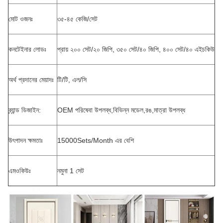
মোট ওজনঃ
৩৫-৪৫ কেজি/সেট
কনটেইনার লোডঃ
প্রায় ২০০ সেট/২০ জিপি, ৩৫০ সেট/৪০ জিপি, ৪০০ সেট/৪০ এইচকিউ
অর্থ প্রদানের মেয়াদঃ
টি/টি, এল/সি
ব্র্যান্ড ডিজাইন:
OEM পরিষেবা উপলব্ধ,বিভিন্ন মডেল,রঙ,মাত্রা উপলব্ধ
উৎপাদন ক্ষমতাঃ
15000Sets/Month এর বেশি
এমওকিউঃ
নমুনা 1 সেট