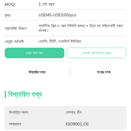
1 সেট নমুনা
MOQ:
USD45-USD100/pcs
মূল্য:
প্লাস্টিক ফিল্ম + নরম পিভিসি কভার + চিহ্ন সহ শক্তিশালী শক্ত
প্যাকেজিং বিবরণ:
কাগজ।
এল/সি, টি/টি, ওয়েস্টার্ন ইউনিয়ন
পেমেন্ট শর্তাবলী:
সেরা দাম পান
এখনই যোগাযোগ করুন
বিস্তারিত তথ্য
পণ্যের বর্ণনা
বিস্তারিত তথ্য
উৎপত্তি স্থল:
ফোশান, চীন
সাক্ষ্যদান:
ISO9001,CE