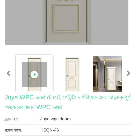
Juye WPC দরজা টেকসই পেইন্টিং বাণিজ্যিক এবং আড়ম্বরপূর্ণ
অভ্যন্তর জন্য WPC দরজা
Juye wpc doors
ব্র্যান্ড নাম:
HSQN-46
মডেল নম্বর: