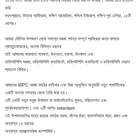
২০১৬ সালে আমরা চীনে ৫০টি সরাসরি বিক্রয় স্টোর স্থাপন করেছি। আমরা চীনে রপ্তানি
করি
মধ্যপ্রাচ্য, উত্তর আফ্রিকা, দক্ষিণ আমেরিকা, পশ্চিম ইউরোপ, দক্ষিণ-পূর্ব এশিয়া, ১৫টি
দেশের।
আমরা মৌলিক উপকরণ থেকে সমাপ্ত দরজা পর্যন্ত সম্পূর্ণ প্রক্রিয়া জন্য বাস্তব
প্রস্তুতকারকের, অনেক বিভিন্ন ধরনের
তাই আমাদের কারখানা গবেষণা, উন্নয়ন, নকশা, উৎপাদন এবং
ডব্লিউপিসি দরজা, ডব্লিউপিসি ক্যাবিনেট, ডব্লিউপিসি ক্যাবিনেট ও ডব্লিউপিসি দেয়াল
প্যানেল বিক্রি।
আমাদের WPC দরজা কাঠের ফাইবার এবং উচ্চ প্রযুক্তি অনুযায়ী নতুন প্লাস্টিকের
একটি অনন্য সমন্বয় থেকে তৈরি করা হয়।
এটি একটি নতুন সবুজ উপাদান যা ফর্মালডিহাইড মুক্ত, পরিবেশগত এবং
পুনর্ব্যবহারযোগ্য। এবং এটি অগ্নি retardant
এই উপাদানগুলির মধ্যে রয়েছে কাঠের ময়দা, বাঁশের গুঁড়া, ক্যালসিয়াম গুঁড়া, রজন এবং
অন্যান্য ১৪ ধরনের
অন্যান্য অ্যাক্সেসরিজ কম্পোজিট।