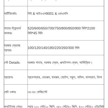
সার্টিফিকেটঃ
সিই & আইওএস9001 & এফএসসি
পাতার স্ট্যান্ডার্ড
520/600/650/700/750/800/850/900 মিমি*2100
আকারঃ
মিমি*45 মিমি
দরজার ফ্রেমের
100/120/140/180/220/260/300 মিমি
প্রস্থঃ
সেট Details:
দরজার পাতার, দরজার ফ্রেম, এক্সটেনশন ফ্রেম, আর্কিট্রেভ।
প্রয়োগঃ
প্রবেশদ্বার, বেডরুম, বাথরুম, হোটেল, স্কুল, অফিস, বাসস্থান, ভিলা
মোট ওজনঃ
৩৫-৪৫ কেজি/সেট
কনটেইনার লোডঃ
প্রায় ২০০ সেট/২০ জিপি, ৩৫০ সেট/৪০ জিপি, ৪০০ সেট/৪০ এইচকিউ