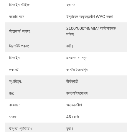
ডিজাইন স্টাইল:
ফ্যাশন
দরজার ধরন:
ইস্রায়েল অভ্যন্তরীণ WPC দরজা
2100*800*45MM/ কাস্টমাইজড 
স্ট্যান্ডার্ড আকার:
সাইজ
টারমাইট প্রুফ:
হ্যাঁ।
ডিজাইন:
এমবসড বা মসৃণ
লকসেট:
কাস্টমাইজযোগ্য
স্থায়িত্ব:
দীর্ঘস্থায়ী
রঙ:
কাস্টমাইজযোগ্য
ব্যবহার:
অভ্যন্তরীণ
ওজন:
46 কেজি
উষ্ণতা প্রতিরোধ:
হ্যাঁ।