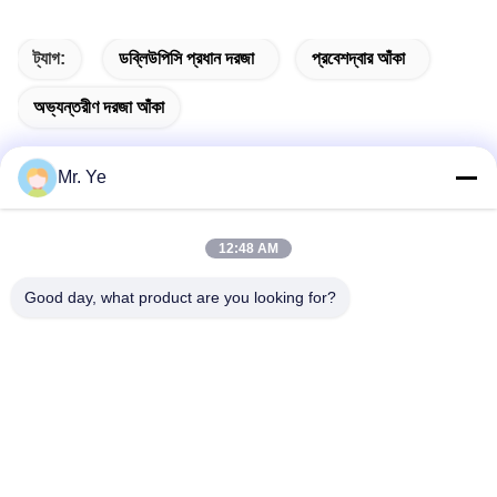
ট্যাগ:
ডব্লিউপিসি প্রধান দরজা
প্রবেশদ্বার আঁকা
অভ্যন্তরীণ দরজা আঁকা
Mr. Ye
দ্রুত যোগাযোগ
12:48 AM
Good day, what product are you looking for?
ঠিকানা
চীনের গুয়াংডংয়ের ফোশান শহরের সানশুই জেলার সিনান শহরের ওউকুন শহরের ষষ্ঠ
বিল্ডিং
টেলিফোন
+8619867233361
ই-মেইল