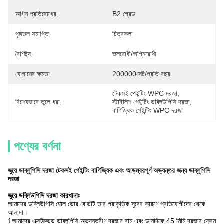
অগ্নি প্রতিরোধের:
B2 গ্রেড
পৃষ্ঠতল সমাপ্তি:
চিত্রকলা
বৈশিষ্ট্য:
জলরোধী/অগ্নিরোধী
যোগানের ক্ষমতা:
200000সেট/প্রতি বছর
টেকসই পেইন্টিং WPC দরজা
, 
বিশেষভাবে তুলে ধরা:
স্টাইলিশ পেইন্টিং ডব্লিউপিসি দরজা
, 
বাণিজ্যিক পেইন্টিং WPC দরজা
পণ্যের বর্ণনা
জুয়ে ডাব্লুপিসি দরজা টেকসই পেইন্টিং বাণিজ্যিক এবং আড়ম্বরপূর্ণ অভ্যন্তর জন্য ডাব্লুপিসি
দরজা
জুয়ে ডব্লিউপিসি দরজা কারখানাঃ
আমাদের ডব্লিউপিসি হোল ডোর বোর্ডটি তার প্রাকৃতিক সুরের কারণে প্রতিযোগীদের থেকে
আলাদা।
1আমাদের এক্সট্রুডড ডাব্লুপিসি অভ্যন্তরীণ দরজার বাম এবং ডানদিকে 45 মিমি দরজার ফ্রেম