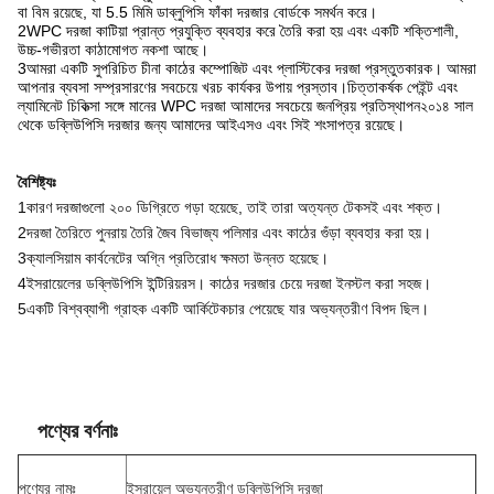
বা বিম রয়েছে, যা 5.5 মিমি ডাব্লুপিসি ফাঁকা দরজার বোর্ডকে সমর্থন করে।
2WPC দরজা কাটিয়া প্রান্ত প্রযুক্তি ব্যবহার করে তৈরি করা হয় এবং একটি শক্তিশালী,
উচ্চ-গভীরতা কাঠামোগত নকশা আছে।
3আমরা একটি সুপরিচিত চীনা কাঠের কম্পোজিট এবং প্লাস্টিকের দরজা প্রস্তুতকারক। আমরা
আপনার ব্যবসা সম্প্রসারণের সবচেয়ে খরচ কার্যকর উপায় প্রস্তাব।চিত্তাকর্ষক পেইন্ট এবং
ল্যামিনেট চিকিত্সা সঙ্গে মানের WPC দরজা আমাদের সবচেয়ে জনপ্রিয় প্রতিস্থাপন২০১৪ সাল
থেকে ডব্লিউপিসি দরজার জন্য আমাদের আইএসও এবং সিই শংসাপত্র রয়েছে।
বৈশিষ্ট্যঃ
1কারণ দরজাগুলো ২০০ ডিগ্রিতে গড়া হয়েছে, তাই তারা অত্যন্ত টেকসই এবং শক্ত।
2দরজা তৈরিতে পুনরায় তৈরি জৈব বিভাজ্য পলিমার এবং কাঠের গুঁড়া ব্যবহার করা হয়।
3ক্যালসিয়াম কার্বনেটের অগ্নি প্রতিরোধ ক্ষমতা উন্নত হয়েছে।
4ইসরায়েলের ডব্লিউপিসি ইন্টিরিয়রস। কাঠের দরজার চেয়ে দরজা ইনস্টল করা সহজ।
5একটি বিশ্বব্যাপী গ্রাহক একটি আর্কিটেকচার পেয়েছে যার অভ্যন্তরীণ বিপদ ছিল।
পণ্যের বর্ণনাঃ
পণ্যের নামঃ
ইস্রায়েল অভ্যন্তরীণ ডব্লিউপিসি দরজা