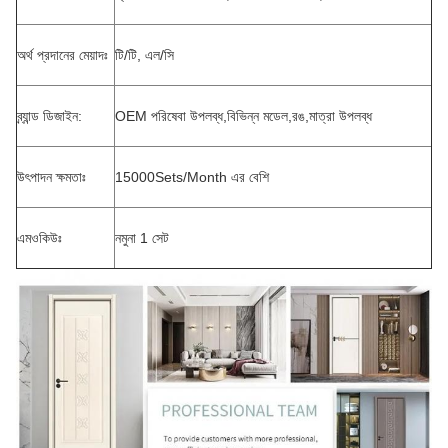
অর্থ প্রদানের মেয়াদঃ
টি/টি, এল/সি
ব্র্যান্ড ডিজাইন:
OEM পরিষেবা উপলব্ধ,বিভিন্ন মডেল,রঙ,মাত্রা উপলব্ধ
উৎপাদন ক্ষমতাঃ
15000Sets/Month এর বেশি
এমওকিউঃ
নমুনা 1 সেট