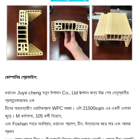
কোম্পানির প্রোফাইল
:
গুয়াংডং Juye cheng নতুন উপাদান Co., Ltd উত্পাদন জন্য উচ্চ শেষ নেতৃস্থানীয়
প্রস্তুতকারকের এক
চীনের অভ্যন্তরীণ ওয়াটারপ্রুফ WPC দরজা। এটা 21500sqm এর একটি এলাকা
জুড়ে। M কর্মশালা, 105 কর্মী নিয়োগ,
এবং Foshan শহরে অবস্থিত, গুয়াংডং প্রদেশ, চীন. উন্নয়নের বছর পরে এবং আমরা
প্রদান