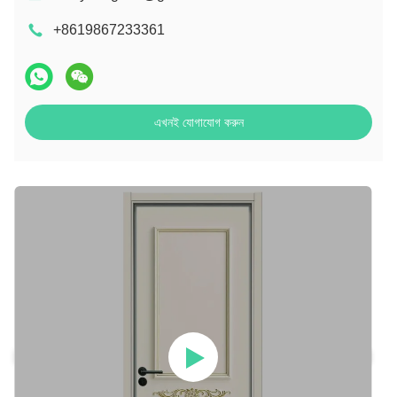
+8619867233361
এখনই যোগাযোগ করুন