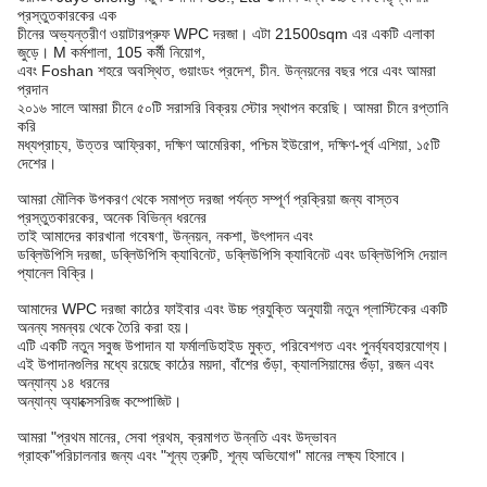
প্রস্তুতকারকের এক
চীনের অভ্যন্তরীণ ওয়াটারপ্রুফ WPC দরজা। এটা 21500sqm এর একটি এলাকা
জুড়ে। M কর্মশালা, 105 কর্মী নিয়োগ,
এবং Foshan শহরে অবস্থিত, গুয়াংডং প্রদেশ, চীন. উন্নয়নের বছর পরে এবং আমরা
প্রদান
২০১৬ সালে আমরা চীনে ৫০টি সরাসরি বিক্রয় স্টোর স্থাপন করেছি। আমরা চীনে রপ্তানি
করি
মধ্যপ্রাচ্য, উত্তর আফ্রিকা, দক্ষিণ আমেরিকা, পশ্চিম ইউরোপ, দক্ষিণ-পূর্ব এশিয়া, ১৫টি
দেশের।
আমরা মৌলিক উপকরণ থেকে সমাপ্ত দরজা পর্যন্ত সম্পূর্ণ প্রক্রিয়া জন্য বাস্তব
প্রস্তুতকারকের, অনেক বিভিন্ন ধরনের
তাই আমাদের কারখানা গবেষণা, উন্নয়ন, নকশা, উৎপাদন এবং
ডব্লিউপিসি দরজা, ডব্লিউপিসি ক্যাবিনেট, ডব্লিউপিসি ক্যাবিনেট এবং ডব্লিউপিসি দেয়াল
প্যানেল বিক্রি।
আমাদের WPC দরজা কাঠের ফাইবার এবং উচ্চ প্রযুক্তি অনুযায়ী নতুন প্লাস্টিকের একটি
অনন্য সমন্বয় থেকে তৈরি করা হয়।
এটি একটি নতুন সবুজ উপাদান যা ফর্মালডিহাইড মুক্ত, পরিবেশগত এবং পুনর্ব্যবহারযোগ্য।
এই উপাদানগুলির মধ্যে রয়েছে কাঠের ময়দা, বাঁশের গুঁড়া, ক্যালসিয়ামের গুঁড়া, রজন এবং
অন্যান্য ১৪ ধরনের
অন্যান্য অ্যাক্সেসরিজ কম্পোজিট।
আমরা "প্রথম মানের, সেবা প্রথম, ক্রমাগত উন্নতি এবং উদ্ভাবন
গ্রাহক"
পরিচালনার জন্য এবং "শূন্য ত্রুটি, শূন্য অভিযোগ" মানের লক্ষ্য হিসাবে।