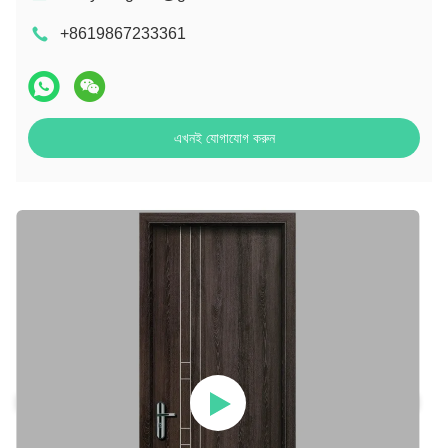
+8619867233361
এখনই যোগাযোগ করুন