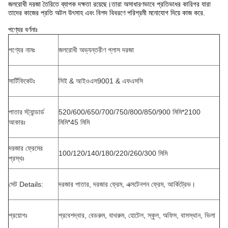
জলরোধী দরজা তৈরিতে ব্যাপক দক্ষতা রয়েছে।তারা অসাধারণভাবে প্রতিভাধর কারিগর যারা
তাদের কাজের প্রতি অটল উৎসাহ এবং বিশদ বিবরণে পরিশ্রমী মনোযোগ দিয়ে কাজ করে.
পণ্যের বর্ণনাঃ
পণ্যের নামঃ
জলরোধী অভ্যন্তরীণ গ্লাস দরজা
সার্টিফিকেটঃ
সিই & আইওএস9001 & এফএসসি
পাতার স্ট্যান্ডার্ড
520/600/650/700/750/800/850/900 মিমি*2100
আকারঃ
মিমি*45 মিমি
দরজার ফ্রেমের
100/120/140/180/220/260/300 মিমি
প্রস্থঃ
সেট Details:
দরজার পাতার, দরজার ফ্রেম, এক্সটেনশন ফ্রেম, আর্কিট্রেভ।
প্রয়োগঃ
প্রবেশদ্বার, বেডরুম, বাথরুম, হোটেল, স্কুল, অফিস, বাসস্থান, ভিলা