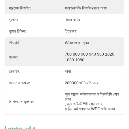
সারফেস ডিজাইন:
ফ্লাশ/কার্ভড ডিজাইন/হলো গ্লাস
ব্যবহার:
ভিতর বাহির
পৃষ্ঠের চিকিত্সা:
চিত্রকলা
কীওয়ার্ড:
Wpc দরজা ফ্রেম
700 800 900 940 980 1020 
প্রস্থ:
1060 1080
ডিজাইন:
ফাঁপা
যোগানের ক্ষমতা:
200000সেট/প্রতি বছর
জুয়ে সাউন্ড আইসোলেশন ডব্লিউপিসি হোল 
ডোর
বিশেষভাবে তুলে ধরা:
, 
জুয়ে ডব্লিউপিসি হোল ডোর
, 
সাউন্ড আইসোলেশন WPC খালি দরজা