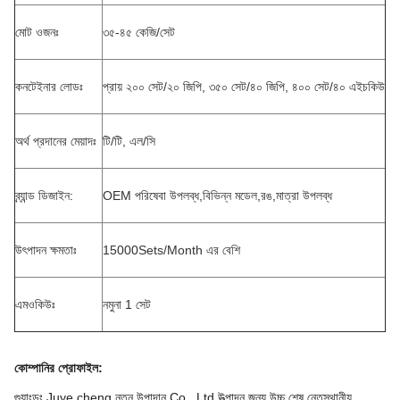
মোট ওজনঃ
৩৫-৪৫ কেজি/সেট
কনটেইনার লোডঃ
প্রায় ২০০ সেট/২০ জিপি, ৩৫০ সেট/৪০ জিপি, ৪০০ সেট/৪০ এইচকিউ
অর্থ প্রদানের মেয়াদঃ
টি/টি, এল/সি
ব্র্যান্ড ডিজাইন:
OEM পরিষেবা উপলব্ধ,বিভিন্ন মডেল,রঙ,মাত্রা উপলব্ধ
উৎপাদন ক্ষমতাঃ
15000Sets/Month এর বেশি
এমওকিউঃ
নমুনা 1 সেট
কোম্পানির প্রোফাইল
:
গুয়াংডং Juye cheng নতুন উপাদান Co., Ltd উত্পাদন জন্য উচ্চ শেষ নেতৃস্থানীয়