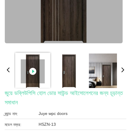
জুয়ে ডব্লিউপিসি হোল ডোর সাউন্ড আইসোলেশনের জন্য চূড়ান্ত
সমাধান
Juye wpc doors
ব্র্যান্ড নাম:
HSZN-13
মডেল নম্বর: