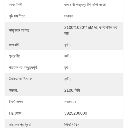
দরজা শৈলী:
জলরোধী অভ্যন্তরীণ ফাঁপা দরজা
পৃষ্ঠ সমাপ্তি:
সমাপ্ত
2100*1020*45MM, কাস্টমাইজ করা 
স্ট্যান্ডার্ড আকার:
যায়
জলরোধী:
হ্যাঁ।
শব্দরোধী:
হ্যাঁ।
পরিবেশগত বন্ধুত্বপূর্ণ:
হ্যাঁ।
উষ্ণতা প্রতিরোধ:
হ্যাঁ।
উচ্চতা:
2100 মিমি
ইনস্টলেশন:
সহজভাবে
Hs কোড:
3925200000
সারফেস প্রক্রিয়া:
পিভিসি ফিল্ম