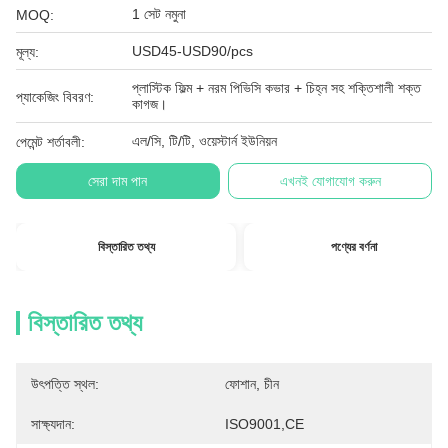
1 সেট নমুনা
MOQ:
USD45-USD90/pcs
মূল্য:
প্লাস্টিক ফিল্ম + নরম পিভিসি কভার + চিহ্ন সহ শক্তিশালী শক্ত
প্যাকেজিং বিবরণ:
কাগজ।
এল/সি, টি/টি, ওয়েস্টার্ন ইউনিয়ন
পেমেন্ট শর্তাবলী:
সেরা দাম পান
এখনই যোগাযোগ করুন
বিস্তারিত তথ্য
পণ্যের বর্ণনা
বিস্তারিত তথ্য
উৎপত্তি স্থল:
ফোশান, চীন
সাক্ষ্যদান:
ISO9001,CE