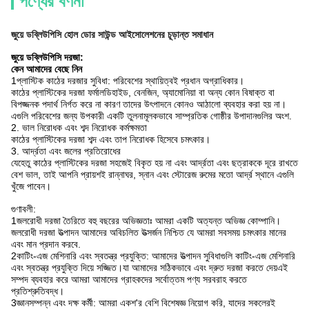
পণ্যের বর্ণনা
জুয়ে ডব্লিউপিসি হোল ডোর সাউন্ড আইসোলেশনের চূড়ান্ত সমাধান
জুয়ে ডব্লিউপিসি দরজা:
কেন আমাদের বেছে নিন
1প্লাস্টিক কাঠের দরজার সুবিধা: পরিবেশের স্থায়িত্বই প্রধান অগ্রাধিকার।
কাঠের প্লাস্টিকের দরজা ফর্মালডিহাইড, বেনজিন, অ্যামোনিয়া বা অন্য কোন বিষাক্ত বা
বিপজ্জনক পদার্থ নির্গত করে না কারণ তাদের উৎপাদনে কোনও আঠালো ব্যবহার করা হয় না।
এগুলি পরিবেশের জন্য উপকারী একটি তুলনামূলকভাবে সাম্প্রতিক গোষ্ঠীর উপাদানগুলির অংশ.
2. ভাল নিরোধক এবং শব্দ নিরোধক কর্মক্ষমতা
কাঠের প্লাস্টিকের দরজা শব্দ এবং তাপ নিরোধক হিসেবে চমৎকার।
3. আর্দ্রতা এবং জলের প্রতিরোধের
যেহেতু কাঠের প্লাস্টিকের দরজা সহজেই বিকৃত হয় না এবং আর্দ্রতা এবং ছত্রাককে দূরে রাখতে
বেশ ভাল, তাই আপনি প্রায়শই রান্নাঘর, স্নান এবং স্টোরেজ রুমের মতো আর্দ্র স্থানে এগুলি
খুঁজে পাবেন।
গুণাবলী:
1জলরোধী দরজা তৈরিতে বহু বছরের অভিজ্ঞতাঃ আমরা একটি অত্যন্ত অভিজ্ঞ কোম্পানি।
জলরোধী দরজা উত্পাদন আমাদের অবিচলিত উত্সর্জন নিশ্চিত যে আমরা সবসময় চমৎকার মানের
এবং মান প্রদান করবে.
2কাটিং-এজ মেশিনারি এবং স্বতন্ত্র প্রযুক্তি: আমাদের উত্পাদন সুবিধাগুলি কাটিং-এজ মেশিনারি
এবং স্বতন্ত্র প্রযুক্তি দিয়ে সজ্জিত।যা আমাদের সঠিকভাবে এবং দ্রুত দরজা করতে দেয়এই
সম্পদ ব্যবহার করে আমরা আমাদের গ্রাহকদের সর্বোত্তম পণ্য সরবরাহ করতে
প্রতিশ্রুতিবদ্ধ।
3জ্ঞানসম্পন্ন এবং দক্ষ কর্মী: আমরা একশ'র বেশি বিশেষজ্ঞ নিয়োগ করি, যাদের সকলেরই