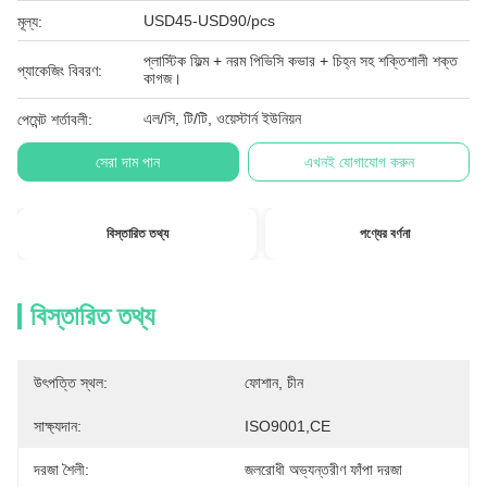
USD45-USD90/pcs
মূল্য:
প্লাস্টিক ফিল্ম + নরম পিভিসি কভার + চিহ্ন সহ শক্তিশালী শক্ত
প্যাকেজিং বিবরণ:
কাগজ।
এল/সি, টি/টি, ওয়েস্টার্ন ইউনিয়ন
পেমেন্ট শর্তাবলী:
সেরা দাম পান
এখনই যোগাযোগ করুন
বিস্তারিত তথ্য
পণ্যের বর্ণনা
বিস্তারিত তথ্য
উৎপত্তি স্থল:
ফোশান, চীন
সাক্ষ্যদান:
ISO9001,CE
দরজা শৈলী:
জলরোধী অভ্যন্তরীণ ফাঁপা দরজা