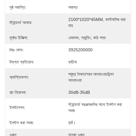
পৃষ্ঠ সমাপ্তি:
সমাপ্ত
2100*1020*45MM, কাস্টমাইজ করা 
স্ট্যান্ডার্ড আকার:
যায়
পৃষ্ঠের চিকিত্সা:
এমবসড, স্যান্ডিং, কাঠ শস্য
Hs কোড:
3925200000
উষ্ণতা প্রতিরোধ:
হ্যাঁ/না
সমুদ্র সৈকত/গরম আবহাওয়া/ঠান্ডা 
অ্যাপ্লিকেশন:
আবহাওয়া
শব্দ নিরোধক:
30dB-35dB
স্ট্যান্ডার্ড সরঞ্জামগুলির সাথে ইনস্টল করা 
ইনস্টলেশন:
সহজ
ইনস্টল করা সহজ:
হ্যাঁ।
ওজন:
হালকা ওজন