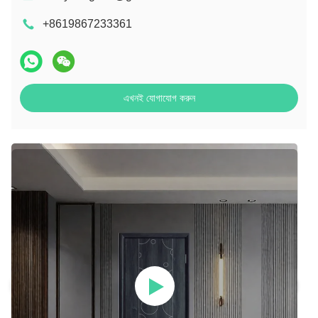
+8619867233361
এখনই যোগাযোগ করুন