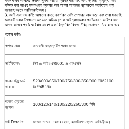
সক্ষম কারণ আমাদের উত্পাদন সুবিধা কাটিয়া প্রান্ত যন্ত্রপাতি এবং স্বতন্ত্র প্রযুক্তি দিয়ে
সজ্জিত করা হয়এই সম্পদগুলো ব্যবহার করে আমরা আমাদের গ্রাহকদের সর্বোত্তম পণ্য
সরবরাহ করতে প্রতিশ্রুতিবদ্ধ।
3. জ্ঞানী এবং দক্ষ কর্মী: আমাদের কাছে একশ'রও বেশি পেশাদার কাজ করে এবং তারা সকলেই
জলরোধী দরজা উৎপাদনে অত্যন্ত অভিজ্ঞ।তারা অবিশ্বাস্যভাবে প্রতিভাবান কারিগর যারা
তাদের কাজের প্রতি অবিরাম আবেগ এবং বিস্তারিত বিষয়ে নিবিড় মনোযোগ দিয়ে কাজ করে.
পণ্যের বর্ণনাঃ
পণ্যের নামঃ
জলরোধী অভ্যন্তরীণ গ্লাস দরজা
সার্টিফিকেটঃ
সিই & আইওএস9001 & এফএসসি
পাতার স্ট্যান্ডার্ড
520/600/650/700/750/800/850/900 মিমি*2100
আকারঃ
মিমি*45 মিমি
দরজার ফ্রেমের
100/120/140/180/220/260/300 মিমি
প্রস্থঃ
সেট Details:
দরজার পাতার, দরজার ফ্রেম, এক্সটেনশন ফ্রেম, আর্কিট্রেভ।