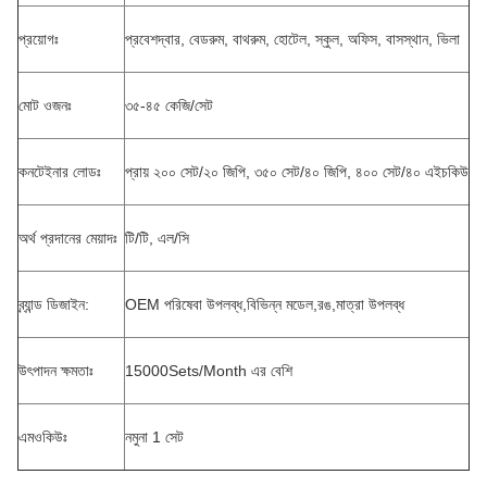
প্রয়োগঃ
প্রবেশদ্বার, বেডরুম, বাথরুম, হোটেল, স্কুল, অফিস, বাসস্থান, ভিলা
মোট ওজনঃ
৩৫-৪৫ কেজি/সেট
কনটেইনার লোডঃ
প্রায় ২০০ সেট/২০ জিপি, ৩৫০ সেট/৪০ জিপি, ৪০০ সেট/৪০ এইচকিউ
অর্থ প্রদানের মেয়াদঃ
টি/টি, এল/সি
ব্র্যান্ড ডিজাইন:
OEM পরিষেবা উপলব্ধ,বিভিন্ন মডেল,রঙ,মাত্রা উপলব্ধ
উৎপাদন ক্ষমতাঃ
15000Sets/Month এর বেশি
এমওকিউঃ
নমুনা 1 সেট