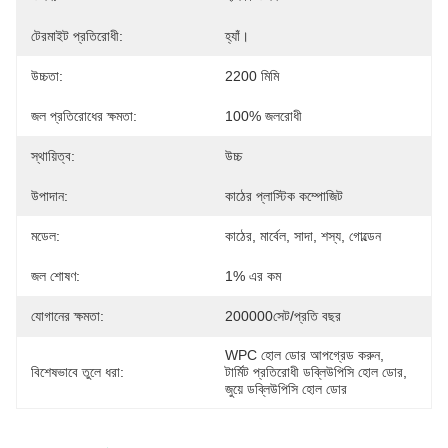
টেরমাইট প্রতিরোধী:
হ্যাঁ।
উচ্চতা:
2200 মিমি
জল প্রতিরোধের ক্ষমতা:
100% জলরোধী
স্থায়িত্ব:
উচ্চ
উপাদান:
কাঠের প্লাস্টিক কম্পোজিট
মডেল:
কাঠের, মার্বেল, সাদা, শস্য, গোল্ডেন
জল শোষণ:
1% এর কম
যোগানের ক্ষমতা:
200000সেট/প্রতি বছর
WPC হোল ডোর আপগ্রেড করুন
, 
বিশেষভাবে তুলে ধরা:
টার্মিট প্রতিরোধী ডব্লিউপিসি হোল ডোর
, 
জুয়ে ডব্লিউপিসি হোল ডোর