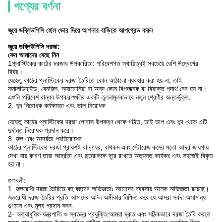
পণ্যের বর্ণনা
জুয়ে ডব্লিউপিসি হোল ডোর দিয়ে আপনার বাড়িকে আপগ্রেড করুন
জুয়ে ডব্লিউপিসি দরজা:
কেন আমাদের বেছে নিন
1প্লাস্টিকের কাঠের দরজার উপকারিতা: পরিবেশগত স্থায়িত্বই সবচেয়ে বেশি উদ্বেগের
বিষয়।
যেহেতু কাঠের প্লাস্টিকের দরজা তৈরিতে কোন আঠালো ব্যবহার করা হয় না, তাই
ফর্মালডিহাইড, বেনজিন, অ্যামোনিয়া বা অন্য কোন বিপজ্জনক বা বিষাক্ত পদার্থ বের হয় না।
এগুলি পরিবেশ বান্ধব উপকরণগুলির একটি তুলনামূলকভাবে নতুন শ্রেণীর অন্তর্ভুক্ত.
2. শব্দ নিরোধক কর্মক্ষমতা এবং ভাল নিরোধক
যেহেতু কাঠের প্লাস্টিকের দরজা পোরাস উপকরণ থেকে গঠিত, তাই তাপ এবং শব্দ থেকে এটি
দুর্দান্ত নিরোধক প্রদান করে।
3. জল এবং আর্দ্রতা প্রতিরোধের
কাঠের প্লাস্টিকের দরজা প্রায়শই রান্নাঘর, বাথরুম এবং স্টোরেজ রুমের মতো আর্দ্র জায়গায়
দেখা যায় কারণ তারা আর্দ্রতা এবং ছত্রাককে দূরে রাখতে অত্যন্ত কার্যকর এবং সহজেই বিকৃত
হয় না।
গুণাবলী:
1. জলরোধী দরজা তৈরিতে বহু বছরের অভিজ্ঞতাঃ আমাদের ব্যবসায় অনেক অভিজ্ঞতা রয়েছে।
জলরোধী দরজা তৈরির প্রতি আমাদের অটল অঙ্গীকার নিশ্চিত করে যে আমরা সর্বদা অসামান্য
গুণমান এবং মূল্য প্রদান করব.
2- অত্যাধুনিক যন্ত্রপাতি ও স্বতন্ত্র প্রযুক্তি:আমরা দ্রুত এবং সঠিকভাবে দরজা তৈরি করতে