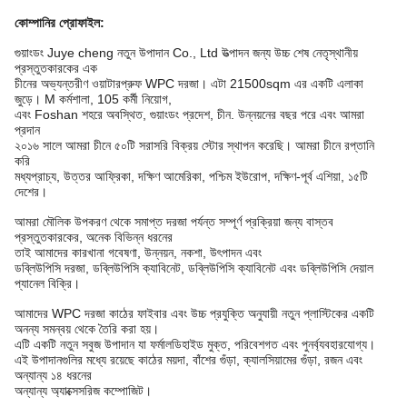
কোম্পানির প্রোফাইল
:
গুয়াংডং Juye cheng নতুন উপাদান Co., Ltd উত্পাদন জন্য উচ্চ শেষ নেতৃস্থানীয়
প্রস্তুতকারকের এক
চীনের অভ্যন্তরীণ ওয়াটারপ্রুফ WPC দরজা। এটা 21500sqm এর একটি এলাকা
জুড়ে। M কর্মশালা, 105 কর্মী নিয়োগ,
এবং Foshan শহরে অবস্থিত, গুয়াংডং প্রদেশ, চীন. উন্নয়নের বছর পরে এবং আমরা
প্রদান
২০১৬ সালে আমরা চীনে ৫০টি সরাসরি বিক্রয় স্টোর স্থাপন করেছি। আমরা চীনে রপ্তানি
করি
মধ্যপ্রাচ্য, উত্তর আফ্রিকা, দক্ষিণ আমেরিকা, পশ্চিম ইউরোপ, দক্ষিণ-পূর্ব এশিয়া, ১৫টি
দেশের।
আমরা মৌলিক উপকরণ থেকে সমাপ্ত দরজা পর্যন্ত সম্পূর্ণ প্রক্রিয়া জন্য বাস্তব
প্রস্তুতকারকের, অনেক বিভিন্ন ধরনের
তাই আমাদের কারখানা গবেষণা, উন্নয়ন, নকশা, উৎপাদন এবং
ডব্লিউপিসি দরজা, ডব্লিউপিসি ক্যাবিনেট, ডব্লিউপিসি ক্যাবিনেট এবং ডব্লিউপিসি দেয়াল
প্যানেল বিক্রি।
আমাদের WPC দরজা কাঠের ফাইবার এবং উচ্চ প্রযুক্তি অনুযায়ী নতুন প্লাস্টিকের একটি
অনন্য সমন্বয় থেকে তৈরি করা হয়।
এটি একটি নতুন সবুজ উপাদান যা ফর্মালডিহাইড মুক্ত, পরিবেশগত এবং পুনর্ব্যবহারযোগ্য।
এই উপাদানগুলির মধ্যে রয়েছে কাঠের ময়দা, বাঁশের গুঁড়া, ক্যালসিয়ামের গুঁড়া, রজন এবং
অন্যান্য ১৪ ধরনের
অন্যান্য অ্যাক্সেসরিজ কম্পোজিট।