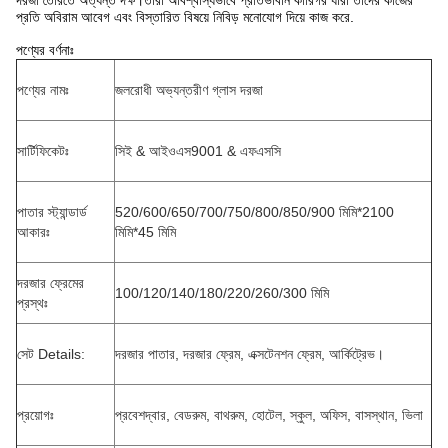
দরজা তৈরিতে অত্যন্ত দক্ষ।তারা অবিশ্বাস্যভাবে প্রতিভাবান কারিগর যারা তাদের কাজের
প্রতি অবিরাম আবেগ এবং বিস্তারিত বিষয়ে নিবিড় মনোযোগ দিয়ে কাজ করে.
পণ্যের বর্ণনাঃ
পণ্যের নামঃ
জলরোধী অভ্যন্তরীণ গ্লাস দরজা
সার্টিফিকেটঃ
সিই & আইওএস9001 & এফএসসি
পাতার স্ট্যান্ডার্ড
520/600/650/700/750/800/850/900 মিমি*2100
আকারঃ
মিমি*45 মিমি
দরজার ফ্রেমের
100/120/140/180/220/260/300 মিমি
প্রস্থঃ
সেট Details:
দরজার পাতার, দরজার ফ্রেম, এক্সটেনশন ফ্রেম, আর্কিট্রেভ।
প্রয়োগঃ
প্রবেশদ্বার, বেডরুম, বাথরুম, হোটেল, স্কুল, অফিস, বাসস্থান, ভিলা