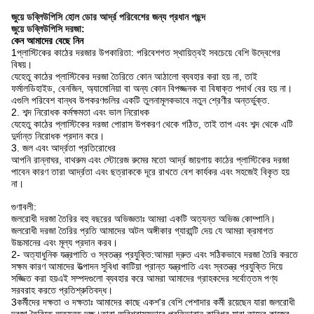
জুয়ে ডব্লিউপিসি হোল ডোর আর্দ্র পরিবেশের জন্য প্রধান পছন্দ
জুয়ে ডব্লিউপিসি দরজা:
কেন আমাদের বেছে নিন
1প্লাস্টিকের কাঠের দরজার উপকারিতা: পরিবেশগত স্থায়িত্বই সবচেয়ে বেশি উদ্বেগের
বিষয়।
যেহেতু কাঠের প্লাস্টিকের দরজা তৈরিতে কোন আঠালো ব্যবহার করা হয় না, তাই
ফর্মালডিহাইড, বেনজিন, অ্যামোনিয়া বা অন্য কোন বিপজ্জনক বা বিষাক্ত পদার্থ বের হয় না।
এগুলি পরিবেশ বান্ধব উপকরণগুলির একটি তুলনামূলকভাবে নতুন শ্রেণীর অন্তর্ভুক্ত.
2. শব্দ নিরোধক কর্মক্ষমতা এবং ভাল নিরোধক
যেহেতু কাঠের প্লাস্টিকের দরজা পোরাস উপকরণ থেকে গঠিত, তাই তাপ এবং শব্দ থেকে এটি
দুর্দান্ত নিরোধক প্রদান করে।
3. জল এবং আর্দ্রতা প্রতিরোধের
আপনি রান্নাঘর, বাথরুম এবং স্টোরেজ রুমের মতো আর্দ্র জায়গায় কাঠের প্লাস্টিকের দরজা
পাবেন কারণ তারা আর্দ্রতা এবং ছত্রাককে দূরে রাখতে বেশ কার্যকর এবং সহজেই বিকৃত হয়
না।
গুণাবলী:
জলরোধী দরজা তৈরির বহু বছরের অভিজ্ঞতাঃ আমরা একটি অত্যন্ত অভিজ্ঞ কোম্পানি।
জলরোধী দরজা তৈরির প্রতি আমাদের অটল অঙ্গীকার গ্যারান্টি দেয় যে আমরা ক্রমাগত
উচ্চমানের এবং মূল্য প্রদান করব।
2- অত্যাধুনিক যন্ত্রপাতি ও স্বতন্ত্র প্রযুক্তি:আমরা দ্রুত এবং সঠিকভাবে দরজা তৈরি করতে
সক্ষম কারণ আমাদের উত্পাদন সুবিধা কাটিয়া প্রান্ত যন্ত্রপাতি এবং স্বতন্ত্র প্রযুক্তি দিয়ে
সজ্জিত করা হয়এই সম্পদগুলো ব্যবহার করে আমরা আমাদের গ্রাহকদের সর্বোত্তম পণ্য
সরবরাহ করতে প্রতিশ্রুতিবদ্ধ।
3কর্মীদের দক্ষতা ও দক্ষতাঃ আমাদের কাছে একশ'র বেশি পেশাদার কর্মী রয়েছেন যারা জলরোধী