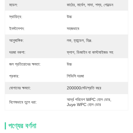
মডেল:
কাঠের, মার্বেল, সাদা, শস্য, গোল্ডেন
স্থায়িত্ব:
উচ্চ
ইনস্টলেশন:
সহজভাবে
আনুষাঙ্গিক:
লক, হ্যান্ডেল, হিঞ্জ.
দরজা নকশা:
ফ্লাশ, ডিজাইন বা কাস্টমাইজড সহ
জল প্রতিরোধের ক্ষমতা:
উচ্চ
প্রকার:
পিভিসি দরজা
যোগানের ক্ষমতা:
200000সেট/প্রতি বছর
আর্দ্র পরিবেশ WPC হোল ডোর
, 
বিশেষভাবে তুলে ধরা:
Juye WPC হোল ডোর
পণ্যের বর্ণনা