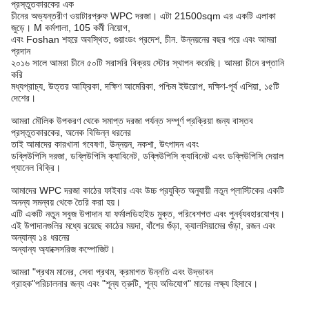
প্রস্তুতকারকের এক
চীনের অভ্যন্তরীণ ওয়াটারপ্রুফ WPC দরজা। এটা 21500sqm এর একটি এলাকা
জুড়ে। M কর্মশালা, 105 কর্মী নিয়োগ,
এবং Foshan শহরে অবস্থিত, গুয়াংডং প্রদেশ, চীন. উন্নয়নের বছর পরে এবং আমরা
প্রদান
২০১৬ সালে আমরা চীনে ৫০টি সরাসরি বিক্রয় স্টোর স্থাপন করেছি। আমরা চীনে রপ্তানি
করি
মধ্যপ্রাচ্য, উত্তর আফ্রিকা, দক্ষিণ আমেরিকা, পশ্চিম ইউরোপ, দক্ষিণ-পূর্ব এশিয়া, ১৫টি
দেশের।
আমরা মৌলিক উপকরণ থেকে সমাপ্ত দরজা পর্যন্ত সম্পূর্ণ প্রক্রিয়া জন্য বাস্তব
প্রস্তুতকারকের, অনেক বিভিন্ন ধরনের
তাই আমাদের কারখানা গবেষণা, উন্নয়ন, নকশা, উৎপাদন এবং
ডব্লিউপিসি দরজা, ডব্লিউপিসি ক্যাবিনেট, ডব্লিউপিসি ক্যাবিনেট এবং ডব্লিউপিসি দেয়াল
প্যানেল বিক্রি।
আমাদের WPC দরজা কাঠের ফাইবার এবং উচ্চ প্রযুক্তি অনুযায়ী নতুন প্লাস্টিকের একটি
অনন্য সমন্বয় থেকে তৈরি করা হয়।
এটি একটি নতুন সবুজ উপাদান যা ফর্মালডিহাইড মুক্ত, পরিবেশগত এবং পুনর্ব্যবহারযোগ্য।
এই উপাদানগুলির মধ্যে রয়েছে কাঠের ময়দা, বাঁশের গুঁড়া, ক্যালসিয়ামের গুঁড়া, রজন এবং
অন্যান্য ১৪ ধরনের
অন্যান্য অ্যাক্সেসরিজ কম্পোজিট।
আমরা "প্রথম মানের, সেবা প্রথম, ক্রমাগত উন্নতি এবং উদ্ভাবন
গ্রাহক"
পরিচালনার জন্য এবং "শূন্য ত্রুটি, শূন্য অভিযোগ" মানের লক্ষ্য হিসাবে।