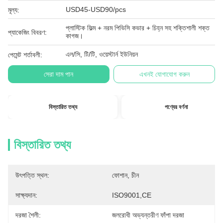
USD45-USD90/pcs
মূল্য:
প্লাস্টিক ফিল্ম + নরম পিভিসি কভার + চিহ্ন সহ শক্তিশালী শক্ত
প্যাকেজিং বিবরণ:
কাগজ।
এল/সি, টি/টি, ওয়েস্টার্ন ইউনিয়ন
পেমেন্ট শর্তাবলী:
সেরা দাম পান
এখনই যোগাযোগ করুন
বিস্তারিত তথ্য
পণ্যের বর্ণনা
বিস্তারিত তথ্য
উৎপত্তি স্থল:
ফোশান, চীন
সাক্ষ্যদান:
ISO9001,CE
দরজা শৈলী:
জলরোধী অভ্যন্তরীণ ফাঁপা দরজা