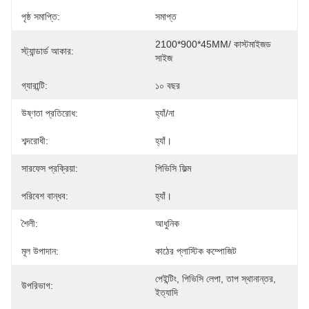
পৃষ্ঠ সমাপ্তি:
সমাপ্ত
2100*900*45MM/ কাস্টমাইজড 
স্ট্যান্ডার্ড আকার:
সাইজ
গ্যারান্টি:
১০ বছর
উষ্ণতা প্রতিরোধ:
হ্যাঁ/না
শব্দরোধী:
হ্যাঁ।
সারফেস প্রক্রিয়া:
পিভিসি ফিল্ম
পরিবেশ বান্ধব:
হ্যাঁ।
শৈলী:
আধুনিক
মূল উপাদান:
কাঠের প্লাস্টিক কম্পোজিট
পেইন্টিং, পিভিসি লেপা, তাপ স্থানান্তর, 
উপরিভাগ:
ইত্যাদি