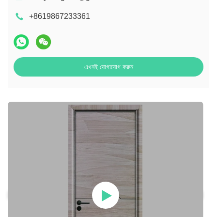
+8619867233361
এখনই যোগাযোগ করুন