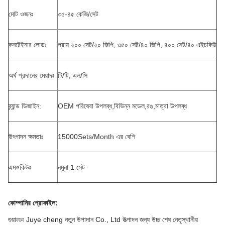
মোট ওজনঃ
৩৫-৪৫ কেজি/সেট
কনটেইনার লোডঃ
প্রায় ২০০ সেট/২০ জিপি, ৩৫০ সেট/৪০ জিপি, ৪০০ সেট/৪০ এইচকিউ
অর্থ প্রদানের মেয়াদঃ
টি/টি, এল/সি
ব্র্যান্ড ডিজাইন:
OEM পরিষেবা উপলব্ধ,বিভিন্ন মডেল,রঙ,মাত্রা উপলব্ধ
উৎপাদন ক্ষমতাঃ
15000Sets/Month এর বেশি
এমওকিউঃ
নমুনা 1 সেট
কোম্পানির প্রোফাইল
:
গুয়াংডং Juye cheng নতুন উপাদান Co., Ltd উত্পাদন জন্য উচ্চ শেষ নেতৃস্থানীয়