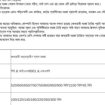
ষমতা এবং ভাল নিরোধক
কের দরজা পোরাস উপকরণ থেকে গঠিত, তাই তাপ এবং শব্দ থেকে এটি দুর্দান্ত নিরোধক প্রদান করে।
রতিরোধের
বং ছত্রাক রোধে শক্তিশালী এবং কার্যকর, কাঠের প্লাস্টিকের দরজা প্রায়শই রান্নাঘর, বাথরুম এবং স্টো
ু বছরের অভিজ্ঞতাঃ কোম্পানি হিসেবে আমাদের অনেক দক্ষতা রয়েছে।জলরোধী দরজা তৈরির প্রতি আমাদে
ন্য প্রযুক্তি: আমরা দ্রুত এবং সুনির্দিষ্টভাবে দরজা তৈরি করতে পারি কারণ আমাদের উত্পাদন সুবিধ
োত্তম পণ্য সরবরাহ করতে প্রতিশ্রুতিবদ্ধ.
্ষতাঃ আমাদের কাছে একশ'র বেশি পেশাদার কর্মী রয়েছেন যারা জলরোধী দরজা তৈরিতে অত্যন্ত দক্ষ।তা
় মনোযোগ দিয়ে কাজ করে.
জলরোধী অভ্যন্তরীণ গ্লাস দরজা
সিই & আইওএস9001 & এফএসসি
520/600/650/700/750/800/850/900 মিমি*2100 মিমি*45 মিমি
100/120/140/180/220/260/300 মিমি