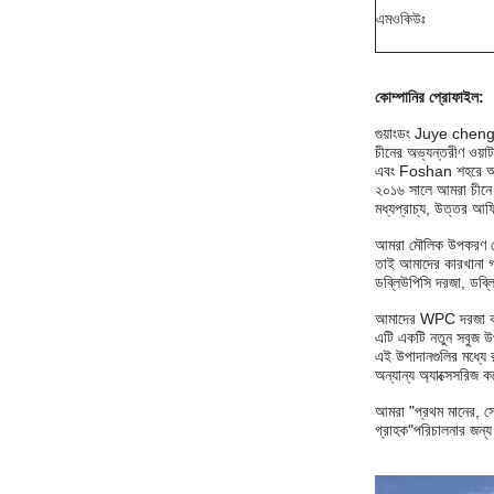
এমওকিউঃ
কোম্পানির প্রোফাইল
:
গুয়াংডং Juye cheng ন
চীনের অভ্যন্তরীণ ওয
এবং Foshan শহরে অবস্
২০১৬ সালে আমরা চীনে 
মধ্যপ্রাচ্য, উত্তর আফ্
আমরা মৌলিক উপকরণ থেকে 
তাই আমাদের কারখানা গ
ডব্লিউপিসি দরজা, ডব্লি
আমাদের WPC দরজা কাঠের
এটি একটি নতুন সবুজ উপ
এই উপাদানগুলির মধ্যে রয
অন্যান্য অ্যাক্সেসরিজ 
আমরা "প্রথম মানের, সে
গ্রাহক"
পরিচালনার জন্য 