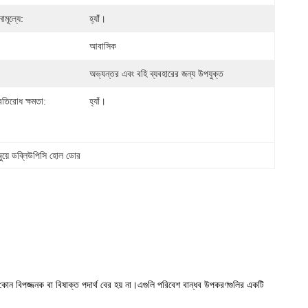
নামূল্যে:
হ্যাঁ।
আবাসিক
অভ্যন্তর এবং বহি ব্যবহারের জন্য উপযুক্ত
রতিরোধ ক্ষমতা:
হ্যাঁ।
জুয়ে ডব্লিউপিসি হোল ডোর
 কোন বিপজ্জনক বা বিষাক্ত পদার্থ বের হয় না।এগুলি পরিবেশ বান্ধব উপকরণগুলির একটি