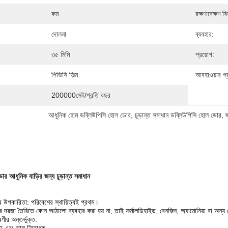
কম
রক্ষণাবেক্ষণ বি
দোলনা
ব্যবহার:
৩৫ মিমি
প্রয়োগ:
পিভিসি ফিল্ম
আবহাওয়ার প্
200000সেট/প্রতি বছর
আধুনিক হোম ডব্লিউপিসি হোল ডোর
, 
চূড়ান্ত সমাধান ডব্লিউপিসি হোল ডোর
, 
োর আধুনিক বাড়ির জন্য চূড়ান্ত সমাধান
র উপকারিতা: পরিবেশের স্থায়িত্বই প্রথম।
কের দরজা তৈরিতে কোন আঠালো ব্যবহার করা হয় না, তাই ফর্মালডিহাইড, বেনজিন, অ্যামোনিয়া বা অন্য
ণীর অন্তর্ভুক্ত.