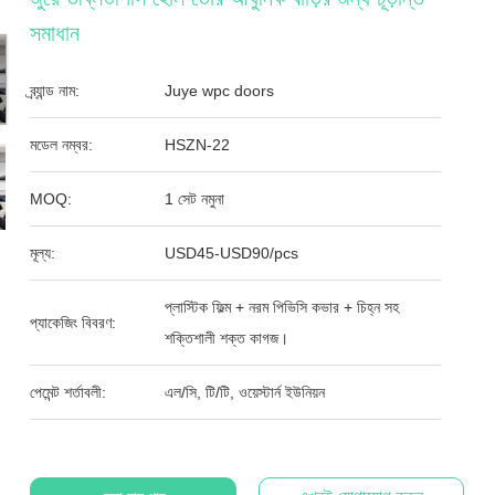
সমাধান
ব্র্যান্ড নাম:
Juye wpc doors
মডেল নম্বর:
HSZN-22
MOQ:
1 সেট নমুনা
মূল্য:
USD45-USD90/pcs
প্লাস্টিক ফিল্ম + নরম পিভিসি কভার + চিহ্ন সহ
প্যাকেজিং বিবরণ:
শক্তিশালী শক্ত কাগজ।
পেমেন্ট শর্তাবলী:
এল/সি, টি/টি, ওয়েস্টার্ন ইউনিয়ন