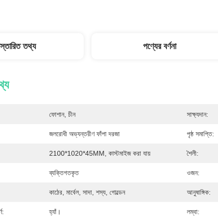
িস্তারিত তথ্য
পণ্যের বর্ণনা
থ্য
ফোশান, চীন
সাক্ষ্যদান:
জলরোধী অভ্যন্তরীণ ফাঁপা দরজা
পৃষ্ঠ সমাপ্তি:
2100*1020*45MM, কাস্টমাইজ করা যায়
শৈলী:
ব্যক্তিগতকৃত
ওজন:
কাঠের, মার্বেল, সাদা, শস্য, গোল্ডেন
আনুষাঙ্গিক:
ণ:
হ্যাঁ।
লম্বা: