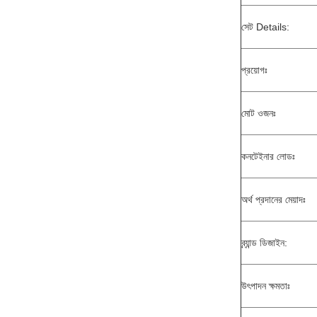
সেট Details:
প্রয়োগঃ
মোট ওজনঃ
কনটেইনার লোডঃ
অর্থ প্রদানের মেয়াদঃ
ব্র্যান্ড ডিজাইন:
উৎপাদন ক্ষমতাঃ