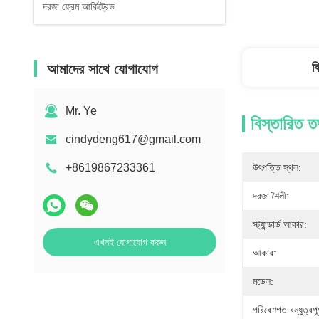
দরজা ফ্রেম আর্কিট্রেভ
ব
আমাদের সাথে যোগাযোগ
Mr. Ye
বিস্তারিত ত
cindydeng617@gmail.com
+8619867233361
উৎপত্তি স্থল:
দরজা শৈলী:
স্ট্যান্ডার্ড আকার:
এখনই যোগাযোগ করুন
আকার:
মডেল:
পরিবেশগত বন্ধুত্বপূর্