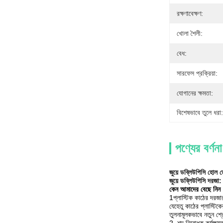
রক্ষণাবেক্ষণ:
খোলা শৈলী:
বেধ:
সারফেস প্রক্রিয়া:
যোগানের ক্ষমতা:
বিশেষভাবে তুলে ধরা:
পণ্যের বর্ণনা
জুয়ে ডব্লিউপিসি হোল ড
জুয়ে ডব্লিউপিসি দরজা:
কেন আমাদের বেছে নিন
1প্লাস্টিক কাঠের দরজা
যেহেতু কাঠের প্লাস্টি
তুলনামূলকভাবে নতুন শ্রে