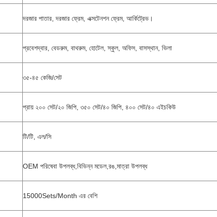
দরজার পাতার, দরজার ফ্রেম, এক্সটেনশন ফ্রেম, আর্কিট্রেভ।
প্রবেশদ্বার, বেডরুম, বাথরুম, হোটেল, স্কুল, অফিস, বাসস্থান, ভিলা
৩৫-৪৫ কেজি/সেট
প্রায় ২০০ সেট/২০ জিপি, ৩৫০ সেট/৪০ জিপি, ৪০০ সেট/৪০ এইচকিউ
টি/টি, এল/সি
OEM পরিষেবা উপলব্ধ,বিভিন্ন মডেল,রঙ,মাত্রা উপলব্ধ
15000Sets/Month এর বেশি