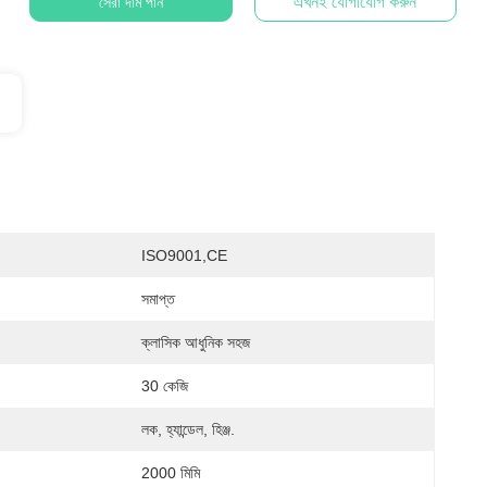
এখনই যোগাযোগ করুন
সেরা দাম পান
ISO9001,CE
সমাপ্ত
ক্লাসিক আধুনিক সহজ
30 কেজি
লক, হ্যান্ডেল, হিঞ্জ.
2000 মিমি