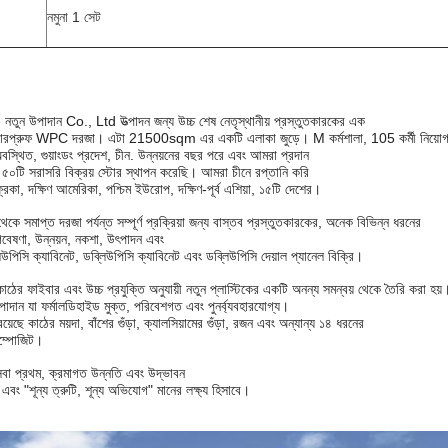
নমুনা 1 সেট
তুন উপাদান Co., Ltd উত্পাদন জন্য উচ্চ শেষ নেতৃস্থানীয় প্রস্তুতকারকের এক
়াটারপ্রুফ WPC দরজা। এটা 21500sqm এর একটি এলাকা জুড়ে। M কর্মশালা, 105 কর্মী নিয়োগ
থিত, গুয়াংডং প্রদেশ, চীন. উন্নয়নের বছর পরে এবং আমরা প্রদান
৫০টি সরাসরি বিক্রয় স্টোর স্থাপন করেছি। আমরা চীনে রপ্তানি করি
রিকা, দক্ষিণ আমেরিকা, পশ্চিম ইউরোপ, দক্ষিণ-পূর্ব এশিয়া, ১৫টি দেশের।
সমাপ্ত দরজা পর্যন্ত সম্পূর্ণ প্রক্রিয়া জন্য বাস্তব প্রস্তুতকারকের, অনেক বিভিন্ন ধরনের
বেষণা, উন্নয়ন, নকশা, উৎপাদন এবং
উপিসি ক্যাবিনেট, ডব্লিউপিসি ক্যাবিনেট এবং ডব্লিউপিসি দেয়াল প্যানেল বিক্রি।
 ফাইবার এবং উচ্চ প্রযুক্তি অনুযায়ী নতুন প্লাস্টিকের একটি অনন্য সমন্বয় থেকে তৈরি করা হয়
াদান যা ফর্মালডিহাইড মুক্ত, পরিবেশগত এবং পুনর্ব্যবহারযোগ্য।
়েছে কাঠের ময়দা, বাঁশের গুঁড়া, ক্যালসিয়ামের গুঁড়া, রজন এবং অন্যান্য ১৪ ধরনের
কম্পোজিট।
বা প্রথম, ক্রমাগত উন্নতি এবং উদ্ভাবন
এবং "শূন্য ত্রুটি, শূন্য অভিযোগ" মানের লক্ষ্য হিসাবে।