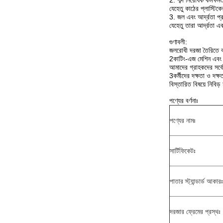
2. শব্দ নিরোধক কর্মক্
যেহেতু কাঠের প্লাস্টি
3. জল এবং আর্দ্রতা প্
যেহেতু তারা আর্দ্রতা এ
গুণাবলী:
জলরোধী দরজা তৈরিতে বহ
2কাটিং-এজ মেশিন এবং অন
আমাদের গ্রাহকদের সর্ব
3কর্মীদের দক্ষতা ও দক
বিস্তারিত বিষয়ে নিবিড
পণ্যের বর্ণনাঃ
পণ্যের নামঃ
সার্টিফিকেটঃ
পাতার স্ট্যান্ডার্ড আকারঃ
দরজার ফ্রেমের প্রস্থঃ