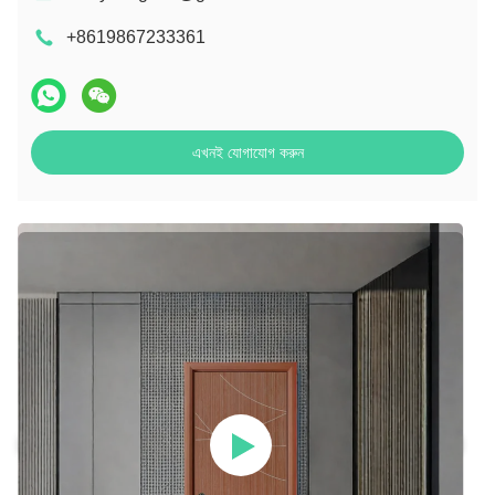
+8619867233361
এখনই যোগাযোগ করুন