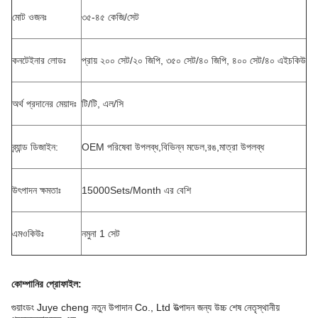
মোট ওজনঃ
৩৫-৪৫ কেজি/সেট
কনটেইনার লোডঃ
প্রায় ২০০ সেট/২০ জিপি, ৩৫০ সেট/৪০ জিপি, ৪০০ সেট/৪০ এইচকিউ
অর্থ প্রদানের মেয়াদঃ
টি/টি, এল/সি
ব্র্যান্ড ডিজাইন:
OEM পরিষেবা উপলব্ধ,বিভিন্ন মডেল,রঙ,মাত্রা উপলব্ধ
উৎপাদন ক্ষমতাঃ
15000Sets/Month এর বেশি
এমওকিউঃ
নমুনা 1 সেট
কোম্পানির প্রোফাইল
:
গুয়াংডং Juye cheng নতুন উপাদান Co., Ltd উত্পাদন জন্য উচ্চ শেষ নেতৃস্থানীয়