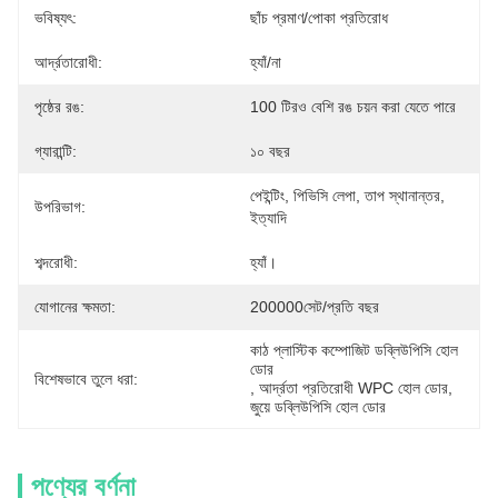
ভবিষ্যৎ:
ছাঁচ প্রমাণ/পোকা প্রতিরোধ
আর্দ্রতারোধী:
হ্যাঁ/না
পৃষ্ঠের রঙ:
100 টিরও বেশি রঙ চয়ন করা যেতে পারে
গ্যারান্টি:
১০ বছর
পেইন্টিং, পিভিসি লেপা, তাপ স্থানান্তর, 
উপরিভাগ:
ইত্যাদি
শব্দরোধী:
হ্যাঁ।
যোগানের ক্ষমতা:
200000সেট/প্রতি বছর
কাঠ প্লাস্টিক কম্পোজিট ডব্লিউপিসি হোল 
ডোর
বিশেষভাবে তুলে ধরা:
, 
আর্দ্রতা প্রতিরোধী WPC হোল ডোর
, 
জুয়ে ডব্লিউপিসি হোল ডোর
পণ্যের বর্ণনা