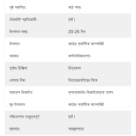
পৃষ্ঠ সমাপ্তি:
কাঠ শস্য
টেরমাইট প্রতিরোধী:
হ্যাঁ।
উৎপাদন সময়:
20-25 দিন
উপাদান:
কাঠের প্লাস্টিক কম্পোজিট
আকার:
কাস্টমাইজযোগ্য
পৃষ্ঠের চিকিত্সা:
চিত্রকলা
খোলার দিক:
ভিতরের/বাইরের দিকে
সারফেস ডিজাইন:
ফ্লাশ/কার্ভড ডিজাইন/হলো গ্লাস
মূল উপাদান:
কাঠের প্লাস্টিক কম্পোজিট
পরিবেশগত বন্ধুত্বপূর্ণ:
হ্যাঁ।
ব্যবহার:
অস্ত্রোপচার