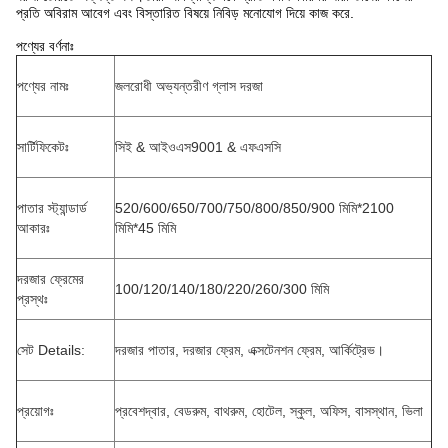
প্রতি অবিরাম আবেগ এবং বিস্তারিত বিষয়ে নিবিড় মনোযোগ দিয়ে কাজ করে.
পণ্যের বর্ণনাঃ
পণ্যের নামঃ
জলরোধী অভ্যন্তরীণ গ্লাস দরজা
সার্টিফিকেটঃ
সিই & আইওএস9001 & এফএসসি
পাতার স্ট্যান্ডার্ড
520/600/650/700/750/800/850/900 মিমি*2100
আকারঃ
মিমি*45 মিমি
দরজার ফ্রেমের
100/120/140/180/220/260/300 মিমি
প্রস্থঃ
সেট Details:
দরজার পাতার, দরজার ফ্রেম, এক্সটেনশন ফ্রেম, আর্কিট্রেভ।
প্রয়োগঃ
প্রবেশদ্বার, বেডরুম, বাথরুম, হোটেল, স্কুল, অফিস, বাসস্থান, ভিলা