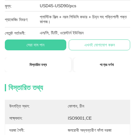
USD45-USD90/pcs
মূল্য:
প্লাস্টিক ফিল্ম + নরম পিভিসি কভার + চিহ্ন সহ শক্তিশালী শক্ত
প্যাকেজিং বিবরণ:
কাগজ।
এল/সি, টি/টি, ওয়েস্টার্ন ইউনিয়ন
পেমেন্ট শর্তাবলী:
সেরা দাম পান
এখনই যোগাযোগ করুন
বিস্তারিত তথ্য
পণ্যের বর্ণনা
বিস্তারিত তথ্য
উৎপত্তি স্থল:
ফোশান, চীন
সাক্ষ্যদান:
ISO9001,CE
দরজা শৈলী:
জলরোধী অভ্যন্তরীণ ফাঁপা দরজা