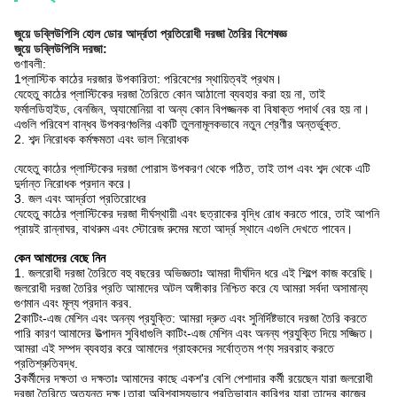
জুয়ে ডব্লিউপিসি হোল ডোর আর্দ্রতা প্রতিরোধী দরজা তৈরির বিশেষজ্ঞ
জুয়ে ডব্লিউপিসি দরজা:
গুণাবলী:
1প্লাস্টিক কাঠের দরজার উপকারিতা: পরিবেশের স্থায়িত্বই প্রথম।
যেহেতু কাঠের প্লাস্টিকের দরজা তৈরিতে কোন আঠালো ব্যবহার করা হয় না, তাই
ফর্মালডিহাইড, বেনজিন, অ্যামোনিয়া বা অন্য কোন বিপজ্জনক বা বিষাক্ত পদার্থ বের হয় না।
এগুলি পরিবেশ বান্ধব উপকরণগুলির একটি তুলনামূলকভাবে নতুন শ্রেণীর অন্তর্ভুক্ত.
2. শব্দ নিরোধক কর্মক্ষমতা এবং ভাল নিরোধক
যেহেতু কাঠের প্লাস্টিকের দরজা পোরাস উপকরণ থেকে গঠিত, তাই তাপ এবং শব্দ থেকে এটি
দুর্দান্ত নিরোধক প্রদান করে।
3. জল এবং আর্দ্রতা প্রতিরোধের
যেহেতু কাঠের প্লাস্টিকের দরজা দীর্ঘস্থায়ী এবং ছত্রাকের বৃদ্ধি রোধ করতে পারে, তাই আপনি
প্রায়ই রান্নাঘর, বাথরুম এবং স্টোরেজ রুমের মতো আর্দ্র স্থানে এগুলি দেখতে পাবেন।
কেন আমাদের বেছে নিন
1. জলরোধী দরজা তৈরিতে বহু বছরের অভিজ্ঞতাঃ আমরা দীর্ঘদিন ধরে এই শিল্পে কাজ করেছি।
জলরোধী দরজা তৈরির প্রতি আমাদের অটল অঙ্গীকার নিশ্চিত করে যে আমরা সর্বদা অসামান্য
গুণমান এবং মূল্য প্রদান করব.
2কাটিং-এজ মেশিন এবং অনন্য প্রযুক্তি: আমরা দ্রুত এবং সুনির্দিষ্টভাবে দরজা তৈরি করতে
পারি কারণ আমাদের উত্পাদন সুবিধাগুলি কাটিং-এজ মেশিন এবং অনন্য প্রযুক্তি দিয়ে সজ্জিত।
আমরা এই সম্পদ ব্যবহার করে আমাদের গ্রাহকদের সর্বোত্তম পণ্য সরবরাহ করতে
প্রতিশ্রুতিবদ্ধ.
3কর্মীদের দক্ষতা ও দক্ষতাঃ আমাদের কাছে একশ'র বেশি পেশাদার কর্মী রয়েছেন যারা জলরোধী
দরজা তৈরিতে অত্যন্ত দক্ষ।তারা অবিশ্বাস্যভাবে প্রতিভাবান কারিগর যারা তাদের কাজের