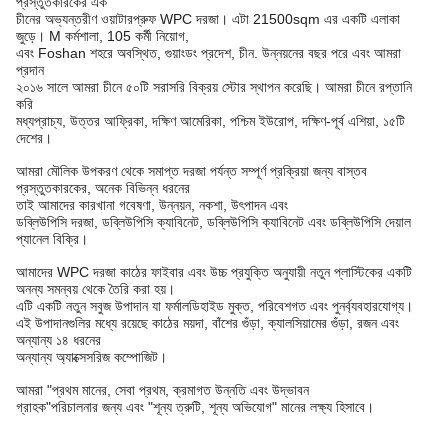
প্রস্তুতকারকের এক
চীনের অভ্যন্তরীণ ওয়াটারপ্রুফ WPC দরজা। এটা 21500sqm এর একটি এলাকা
জুড়ে। M কর্মশালা, 105 কর্মী নিয়োগ,
এবং Foshan শহরে অবস্থিত, গুয়াংডং প্রদেশ, চীন. উন্নয়নের বছর পরে এবং আমরা
প্রদান
২০১৬ সালে আমরা চীনে ৫০টি সরাসরি বিক্রয় স্টোর স্থাপন করেছি। আমরা চীনে রপ্তানি
করি
মধ্যপ্রাচ্য, উত্তর আফ্রিকা, দক্ষিণ আমেরিকা, পশ্চিম ইউরোপ, দক্ষিণ-পূর্ব এশিয়া, ১৫টি
দেশের।
আমরা মৌলিক উপকরণ থেকে সমাপ্ত দরজা পর্যন্ত সম্পূর্ণ প্রক্রিয়া জন্য বাস্তব
প্রস্তুতকারকের, অনেক বিভিন্ন ধরনের
তাই আমাদের কারখানা গবেষণা, উন্নয়ন, নকশা, উৎপাদন এবং
ডব্লিউপিসি দরজা, ডব্লিউপিসি ক্যাবিনেট, ডব্লিউপিসি ক্যাবিনেট এবং ডব্লিউপিসি দেয়াল
প্যানেল বিক্রি।
আমাদের WPC দরজা কাঠের ফাইবার এবং উচ্চ প্রযুক্তি অনুযায়ী নতুন প্লাস্টিকের একটি
অনন্য সমন্বয় থেকে তৈরি করা হয়।
এটি একটি নতুন সবুজ উপাদান যা ফর্মালডিহাইড মুক্ত, পরিবেশগত এবং পুনর্ব্যবহারযোগ্য।
এই উপাদানগুলির মধ্যে রয়েছে কাঠের ময়দা, বাঁশের গুঁড়া, ক্যালসিয়ামের গুঁড়া, রজন এবং
অন্যান্য ১৪ ধরনের
অন্যান্য অ্যাক্সেসরিজ কম্পোজিট।
আমরা "প্রথম মানের, সেবা প্রথম, ক্রমাগত উন্নতি এবং উদ্ভাবন
গ্রাহক"
পরিচালনার জন্য এবং "শূন্য ত্রুটি, শূন্য অভিযোগ" মানের লক্ষ্য হিসাবে।