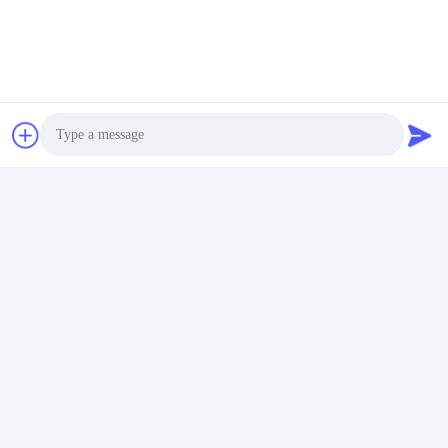
Photo
Video Call
Audio Call