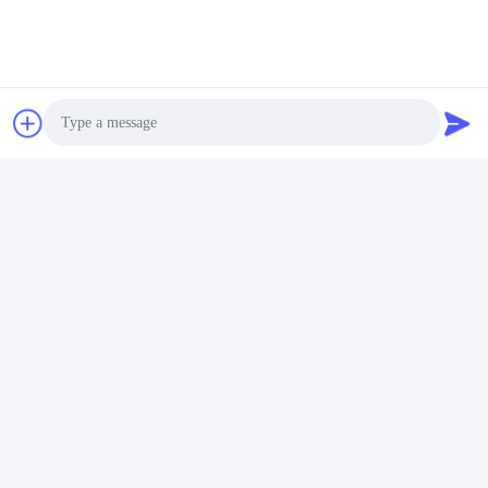
Photo
Video Call
Audio Call