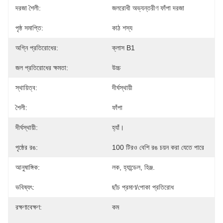
দরজা শৈলী:
জলরোধী অভ্যন্তরীণ ফাঁপা দরজা
পৃষ্ঠ সমাপ্তি:
কাঠ শস্য
অগ্নি প্রতিরোধের:
ক্লাস B1
জল প্রতিরোধের ক্ষমতা:
উচ্চ
স্থায়িত্ব:
দীর্ঘস্থায়ী
শৈলী:
ফাঁপা
দীর্ঘস্থায়ী:
হ্যাঁ।
পৃষ্ঠের রঙ:
100 টিরও বেশি রঙ চয়ন করা যেতে পারে
আনুষাঙ্গিক:
লক, হ্যান্ডেল, হিঞ্জ.
ভবিষ্যৎ:
ছাঁচ প্রমাণ/পোকা প্রতিরোধ
রক্ষণাবেক্ষণ:
কম