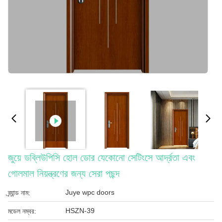
জুয়ে ডব্লিউপিসি হোল ডোর যেকোনো সেটিংসে আর্দ্রতা এবং
গোলমাল নিয়ন্ত্রণের জন্য সেরা পছন্দ
Juye wpc doors
ব্র্যান্ড নাম:
HSZN-39
মডেল নম্বর: