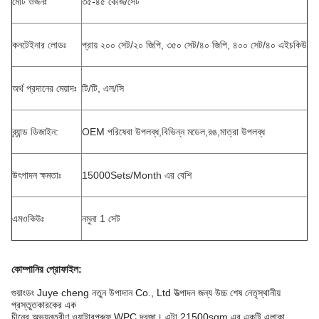
মোট ওজনঃ
৩৫-৪৫ কেজি/সেট
কনটেইনার লোডঃ
প্রায় ২০০ সেট/২০ জিপি, ৩৫০ সেট/৪০ জিপি, ৪০০ সেট/৪০ এইচকিউ
অর্থ প্রদানের মেয়াদঃ
টি/টি, এল/সি
ব্র্যান্ড ডিজাইন:
OEM পরিষেবা উপলব্ধ,বিভিন্ন মডেল,রঙ,মাত্রা উপলব্ধ
উৎপাদন ক্ষমতাঃ
15000Sets/Month এর বেশি
এমওকিউঃ
নমুনা 1 সেট
কোম্পানির প্রোফাইল
:
গুয়াংডং Juye cheng নতুন উপাদান Co., Ltd উত্পাদন জন্য উচ্চ শেষ নেতৃস্থানীয়
প্রস্তুতকারকের এক
চীনের অভ্যন্তরীণ ওয়াটারপ্রুফ WPC দরজা। এটা 21500sqm এর একটি এলাকা