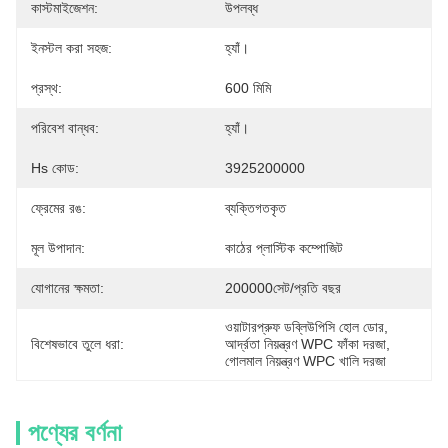
কাস্টমাইজেশন:
উপলব্ধ
ইনস্টল করা সহজ:
হ্যাঁ।
প্রস্থ:
600 মিমি
পরিবেশ বান্ধব:
হ্যাঁ।
Hs কোড:
3925200000
ফ্রেমের রঙ:
ব্যক্তিগতকৃত
মূল উপাদান:
কাঠের প্লাস্টিক কম্পোজিট
যোগানের ক্ষমতা:
200000সেট/প্রতি বছর
ওয়াটারপ্রুফ ডব্লিউপিসি হোল ডোর
, 
বিশেষভাবে তুলে ধরা:
আর্দ্রতা নিয়ন্ত্রণ WPC ফাঁকা দরজা
, 
গোলমাল নিয়ন্ত্রণ WPC খালি দরজা
পণ্যের বর্ণনা