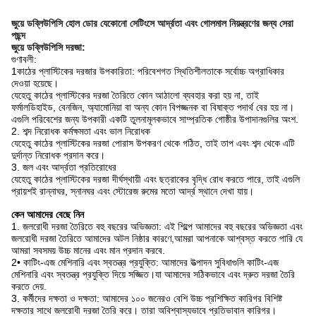
জুয়ে ডব্লিউপিসি হোল ডোর যেকোনো সেটিংসে আর্দ্রতা এবং গোলমাল নিয়ন্ত্রণের জন্য সেরা
পছন্দ
জুয়ে ডব্লিউপিসি দরজা:
গুণাবলী:
1কাঠের প্লাস্টিকের দরজার উপকারিতা: পরিবেশগত স্থিতিশীলতাকে সর্বোচ্চ অগ্রাধিকার
দেওয়া হয়েছে।
যেহেতু কাঠের প্লাস্টিকের দরজা তৈরিতে কোন আঠালো ব্যবহার করা হয় না, তাই
ফর্মালডিহাইড, বেনজিন, অ্যামোনিয়া বা অন্য কোন বিপজ্জনক বা বিষাক্ত পদার্থ বের হয় না।
এগুলি পরিবেশের জন্য উপকারী একটি তুলনামূলকভাবে সাম্প্রতিক গোষ্ঠীর উপাদানগুলির অংশ.
2. শব্দ নিরোধক কর্মক্ষমতা এবং ভাল নিরোধক
যেহেতু কাঠের প্লাস্টিকের দরজা পোরাস উপকরণ থেকে গঠিত, তাই তাপ এবং শব্দ থেকে এটি
দুর্দান্ত নিরোধক প্রদান করে।
3. জল এবং আর্দ্রতা প্রতিরোধের
যেহেতু কাঠের প্লাস্টিকের দরজা দীর্ঘস্থায়ী এবং ছত্রাকের বৃদ্ধি রোধ করতে পারে, তাই এগুলি
প্রায়শই রান্নাঘর, স্নানঘর এবং স্টোরেজ রুমের মতো আর্দ্র স্থানে দেখা যায়।
কেন আমাদের বেছে নিন
1. জলরোধী দরজা তৈরিতে বহু বছরের অভিজ্ঞতা: এই শিল্পে আমাদের বহু বছরের অভিজ্ঞতা এবং
জলরোধী দরজা তৈরিতে আমাদের অটল নিষ্ঠার কারণে,আমরা আপনাকে আশ্বস্ত করতে পারি যে
আমরা সবসময় উচ্চ মানের এবং মান প্রদান করবে.
2• কাটিং-এজ মেশিনারি এবং স্বতন্ত্র প্রযুক্তি: আমাদের উত্পাদন সুবিধাগুলি কাটিং-এজ
মেশিনারি এবং স্বতন্ত্র প্রযুক্তি দিয়ে সজ্জিত।যা আমাদের সঠিকভাবে এবং দ্রুত দরজা তৈরি
করতে দেয়.
3. কর্মীদের দক্ষতা ও দক্ষতা: আমাদের ১০০ জনেরও বেশি উচ্চ প্রশিক্ষিত কারিগর বিশিষ্ট
দক্ষতার সাথে জলরোধী দরজা তৈরি করে। তারা অবিশ্বাস্যভাবে প্রতিভাবান কারিগর।