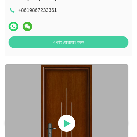
+8619867233361
এখনই যোগাযোগ করুন