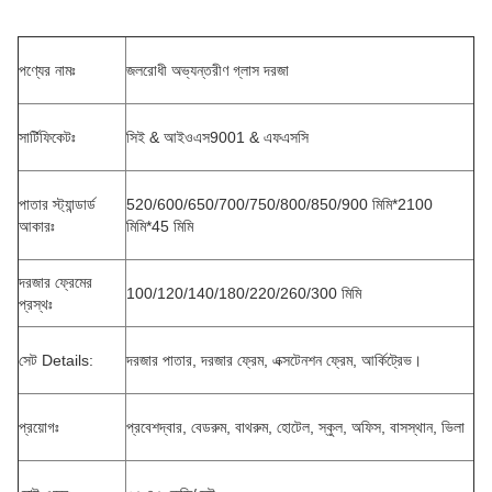
পণ্যের নামঃ
জলরোধী অভ্যন্তরীণ গ্লাস দরজা
সার্টিফিকেটঃ
সিই & আইওএস9001 & এফএসসি
পাতার স্ট্যান্ডার্ড
520/600/650/700/750/800/850/900 মিমি*2100
আকারঃ
মিমি*45 মিমি
দরজার ফ্রেমের
100/120/140/180/220/260/300 মিমি
প্রস্থঃ
সেট Details:
দরজার পাতার, দরজার ফ্রেম, এক্সটেনশন ফ্রেম, আর্কিট্রেভ।
প্রয়োগঃ
প্রবেশদ্বার, বেডরুম, বাথরুম, হোটেল, স্কুল, অফিস, বাসস্থান, ভিলা