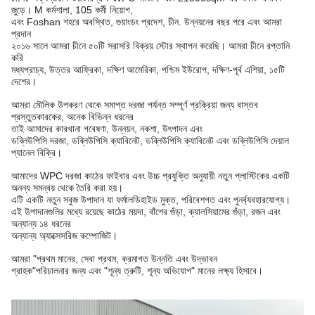
জুড়ে। M কর্মশালা, 105 কর্মী নিয়োগ,
এবং Foshan শহরে অবস্থিত, গুয়াংডং প্রদেশ, চীন. উন্নয়নের বছর পরে এবং আমরা
প্রদান
২০১৬ সালে আমরা চীনে ৫০টি সরাসরি বিক্রয় স্টোর স্থাপন করেছি। আমরা চীনে রপ্তানি
করি
মধ্যপ্রাচ্য, উত্তর আফ্রিকা, দক্ষিণ আমেরিকা, পশ্চিম ইউরোপ, দক্ষিণ-পূর্ব এশিয়া, ১৫টি
দেশের।
আমরা মৌলিক উপকরণ থেকে সমাপ্ত দরজা পর্যন্ত সম্পূর্ণ প্রক্রিয়া জন্য বাস্তব
প্রস্তুতকারকের, অনেক বিভিন্ন ধরনের
তাই আমাদের কারখানা গবেষণা, উন্নয়ন, নকশা, উৎপাদন এবং
ডব্লিউপিসি দরজা, ডব্লিউপিসি ক্যাবিনেট, ডব্লিউপিসি ক্যাবিনেট এবং ডব্লিউপিসি দেয়াল
প্যানেল বিক্রি।
আমাদের WPC দরজা কাঠের ফাইবার এবং উচ্চ প্রযুক্তি অনুযায়ী নতুন প্লাস্টিকের একটি
অনন্য সমন্বয় থেকে তৈরি করা হয়।
এটি একটি নতুন সবুজ উপাদান যা ফর্মালডিহাইড মুক্ত, পরিবেশগত এবং পুনর্ব্যবহারযোগ্য।
এই উপাদানগুলির মধ্যে রয়েছে কাঠের ময়দা, বাঁশের গুঁড়া, ক্যালসিয়ামের গুঁড়া, রজন এবং
অন্যান্য ১৪ ধরনের
অন্যান্য অ্যাক্সেসরিজ কম্পোজিট।
আমরা "প্রথম মানের, সেবা প্রথম, ক্রমাগত উন্নতি এবং উদ্ভাবন
গ্রাহক"
পরিচালনার জন্য এবং "শূন্য ত্রুটি, শূন্য অভিযোগ" মানের লক্ষ্য হিসাবে।