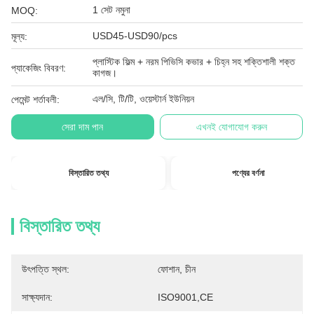
1 সেট নমুনা
MOQ:
USD45-USD90/pcs
মূল্য:
প্লাস্টিক ফিল্ম + নরম পিভিসি কভার + চিহ্ন সহ শক্তিশালী শক্ত
প্যাকেজিং বিবরণ:
কাগজ।
এল/সি, টি/টি, ওয়েস্টার্ন ইউনিয়ন
পেমেন্ট শর্তাবলী:
সেরা দাম পান
এখনই যোগাযোগ করুন
বিস্তারিত তথ্য
পণ্যের বর্ণনা
বিস্তারিত তথ্য
উৎপত্তি স্থল:
ফোশান, চীন
সাক্ষ্যদান:
ISO9001,CE