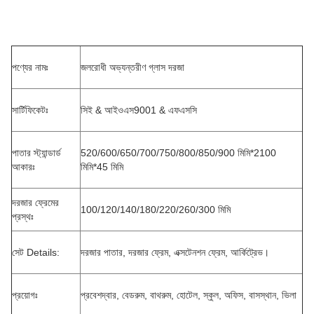
পণ্যের নামঃ
জলরোধী অভ্যন্তরীণ গ্লাস দরজা
সার্টিফিকেটঃ
সিই & আইওএস9001 & এফএসসি
পাতার স্ট্যান্ডার্ড
520/600/650/700/750/800/850/900 মিমি*2100
আকারঃ
মিমি*45 মিমি
দরজার ফ্রেমের
100/120/140/180/220/260/300 মিমি
প্রস্থঃ
সেট Details:
দরজার পাতার, দরজার ফ্রেম, এক্সটেনশন ফ্রেম, আর্কিট্রেভ।
প্রয়োগঃ
প্রবেশদ্বার, বেডরুম, বাথরুম, হোটেল, স্কুল, অফিস, বাসস্থান, ভিলা