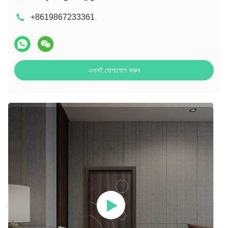
+8619867233361
এখনই যোগাযোগ করুন