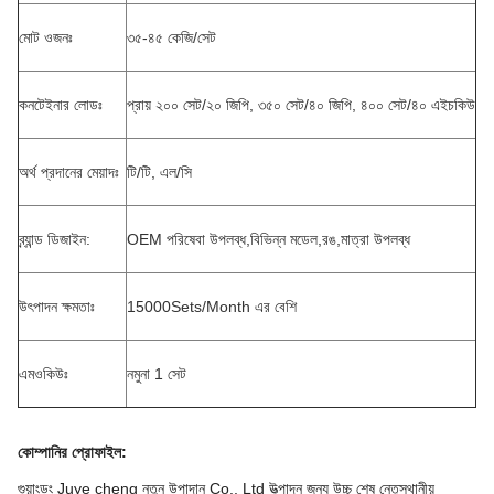
মোট ওজনঃ
৩৫-৪৫ কেজি/সেট
কনটেইনার লোডঃ
প্রায় ২০০ সেট/২০ জিপি, ৩৫০ সেট/৪০ জিপি, ৪০০ সেট/৪০ এইচকিউ
অর্থ প্রদানের মেয়াদঃ
টি/টি, এল/সি
ব্র্যান্ড ডিজাইন:
OEM পরিষেবা উপলব্ধ,বিভিন্ন মডেল,রঙ,মাত্রা উপলব্ধ
উৎপাদন ক্ষমতাঃ
15000Sets/Month এর বেশি
এমওকিউঃ
নমুনা 1 সেট
কোম্পানির প্রোফাইল
:
গুয়াংডং Juye cheng নতুন উপাদান Co., Ltd উত্পাদন জন্য উচ্চ শেষ নেতৃস্থানীয়