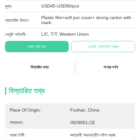
USD45-USD90/pcs
মূল্য:
Plastic film+soft pvc cover+ strong carton with
প্যাকেজিং বিবরণ:
mark.
L/C, T/T, Western Union
পেমেন্ট শর্তাবলী:
সেরা দাম পান
এখনই যোগাযোগ করুন
বিস্তারিত তথ্য
পণ্যের বর্ণনা
বিস্তারিত তথ্য
Place Of Origin:
Foshan, China
সাক্ষ্যদান:
ISO9001,CE
দরজা শৈলী:
জলরোধী অভ্যন্তরীণ ফাঁপা দরজা