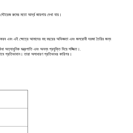
 স্টোরেজ রুমের মতো আর্দ্র জায়গায় দেখা যায়।
াহ করব এবং এই ক্ষেত্রে আমাদের বহু বছরের অভিজ্ঞতা এবং জলরোধী দরজা তৈরির জন্য
ধা অত্যাধুনিক যন্ত্রপাতি এবং অনন্য প্রযুক্তি দিয়ে সজ্জিত।.
যভাবে প্রতিভাবান। তারা অসাধারণ প্রতিভাধর কারিগর।