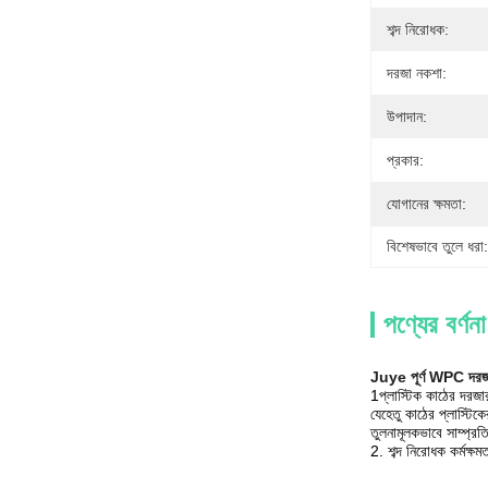
শব্দ নিরোধক:
দরজা নকশা:
উপাদান:
প্রকার:
যোগানের ক্ষমতা:
বিশেষভাবে তুলে ধরা:
পণ্যের বর্ণনা
Juye পূর্ণ WPC দরজা আ
1প্লাস্টিক কাঠের দরজা
যেহেতু কাঠের প্লাস্টি
তুলনামূলকভাবে সাম্প্র
2. শব্দ নিরোধক কর্মক্