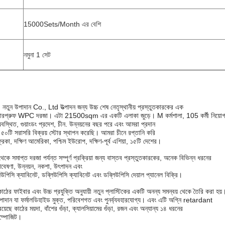
15000Sets/Month এর বেশি
নমুনা 1 সেট
তুন উপাদান Co., Ltd উত্পাদন জন্য উচ্চ শেষ নেতৃস্থানীয় প্রস্তুতকারকের এক
়াটারপ্রুফ WPC দরজা। এটা 21500sqm এর একটি এলাকা জুড়ে। M কর্মশালা, 105 কর্মী নিয়োগ
থিত, গুয়াংডং প্রদেশ, চীন. উন্নয়নের বছর পরে এবং আমরা প্রদান
৫০টি সরাসরি বিক্রয় স্টোর স্থাপন করেছি। আমরা চীনে রপ্তানি করি
রিকা, দক্ষিণ আমেরিকা, পশ্চিম ইউরোপ, দক্ষিণ-পূর্ব এশিয়া, ১৫টি দেশের।
সমাপ্ত দরজা পর্যন্ত সম্পূর্ণ প্রক্রিয়া জন্য বাস্তব প্রস্তুতকারকের, অনেক বিভিন্ন ধরনের
বেষণা, উন্নয়ন, নকশা, উৎপাদন এবং
উপিসি ক্যাবিনেট, ডব্লিউপিসি ক্যাবিনেট এবং ডব্লিউপিসি দেয়াল প্যানেল বিক্রি।
 ফাইবার এবং উচ্চ প্রযুক্তি অনুযায়ী নতুন প্লাস্টিকের একটি অনন্য সমন্বয় থেকে তৈরি করা হয়
াদান যা ফর্মালডিহাইড মুক্ত, পরিবেশগত এবং পুনর্ব্যবহারযোগ্য। এবং এটি অগ্নি retardant
়েছে কাঠের ময়দা, বাঁশের গুঁড়া, ক্যালসিয়ামের গুঁড়া, রজন এবং অন্যান্য ১৪ ধরনের
কম্পোজিট।