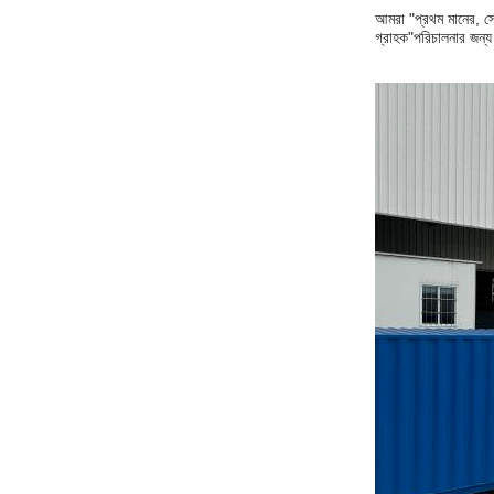
আমরা "প্রথম মানের, সে
গ্রাহক"
পরিচালনার জন্য 