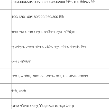
520/600/650/700/750/800/850/900 মিমি*2100 মিমি*45 মিমি
100/120/140/180/220/260/300 মিমি
দরজার পাতার, দরজার ফ্রেম, এক্সটেনশন ফ্রেম, আর্কিট্রেভ।
প্রবেশদ্বার, বেডরুম, বাথরুম, হোটেল, স্কুল, অফিস, বাসস্থান, ভিলা
৩৫-৪৫ কেজি/সেট
প্রায় ২০০ সেট/২০ জিপি, ৩৫০ সেট/৪০ জিপি, ৪০০ সেট/৪০ এইচকিউ
টি/টি, এল/সি
OEM পরিষেবা উপলব্ধ,বিভিন্ন মডেল,রঙ,মাত্রা উপলব্ধ