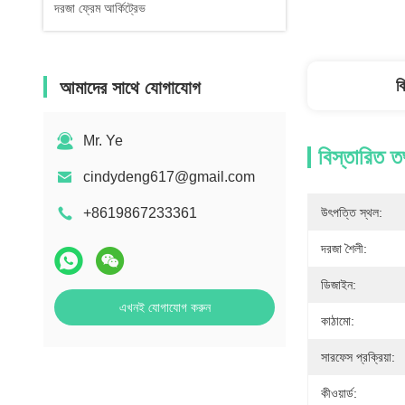
দরজা ফ্রেম আর্কিট্রেভ
ব
আমাদের সাথে যোগাযোগ
Mr. Ye
বিস্তারিত ত
cindydeng617@gmail.com
+8619867233361
উৎপত্তি স্থল:
দরজা শৈলী:
ডিজাইন:
এখনই যোগাযোগ করুন
কাঠামো:
সারফেস প্রক্রিয়া:
কীওয়ার্ড: