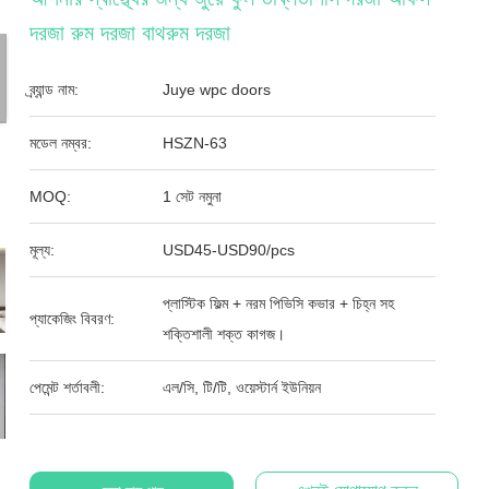
দরজা রুম দরজা বাথরুম দরজা
ব্র্যান্ড নাম:
Juye wpc doors
মডেল নম্বর:
HSZN-63
MOQ:
1 সেট নমুনা
মূল্য:
USD45-USD90/pcs
প্লাস্টিক ফিল্ম + নরম পিভিসি কভার + চিহ্ন সহ
প্যাকেজিং বিবরণ:
শক্তিশালী শক্ত কাগজ।
পেমেন্ট শর্তাবলী:
এল/সি, টি/টি, ওয়েস্টার্ন ইউনিয়ন