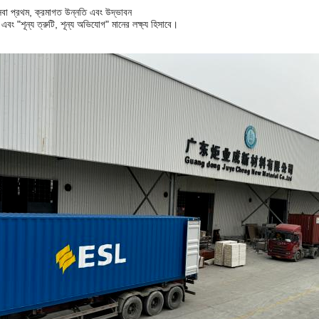
বা প্রথম, ক্রমাগত উন্নতি এবং উদ্ভাবন
এবং "শূন্য ত্রুটি, শূন্য অভিযোগ" মানের লক্ষ্য হিসাবে।