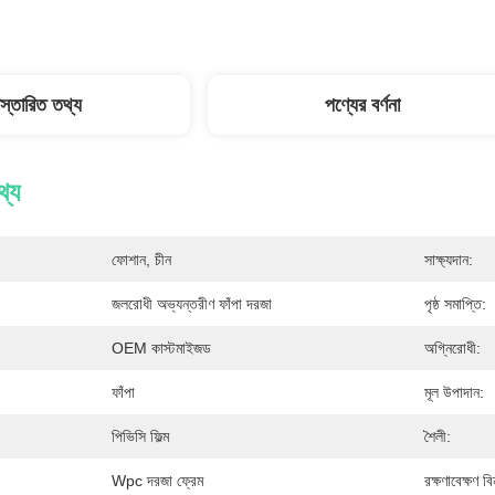
িস্তারিত তথ্য
পণ্যের বর্ণনা
থ্য
ফোশান, চীন
সাক্ষ্যদান:
জলরোধী অভ্যন্তরীণ ফাঁপা দরজা
পৃষ্ঠ সমাপ্তি:
OEM কাস্টমাইজড
অগ্নিরোধী:
ফাঁপা
মূল উপাদান:
পিভিসি ফিল্ম
শৈলী:
Wpc দরজা ফ্রেম
রক্ষণাবেক্ষণ বি