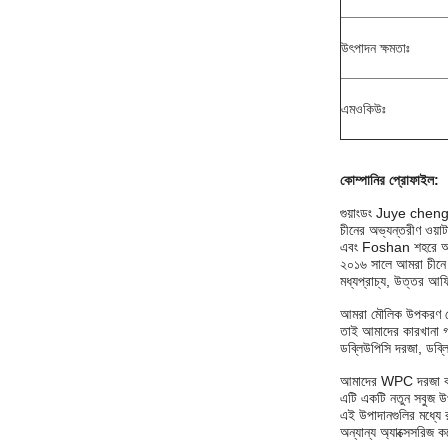
উৎপাদন ক্ষমতাঃ
এমওকিউঃ
কোম্পানির প্রোফাইল
:
গুয়াংডং Juye cheng ন
চীনের অভ্যন্তরীণ ওয
এবং Foshan শহরে অবস্
২০১৬ সালে আমরা চীনে 
মধ্যপ্রাচ্য, উত্তর আফ্
আমরা মৌলিক উপকরণ থেকে 
তাই আমাদের কারখানা গ
ডব্লিউপিসি দরজা, ডব্লি
আমাদের WPC দরজা কাঠের
এটি একটি নতুন সবুজ উপ
এই উপাদানগুলির মধ্যে রয
অন্যান্য অ্যাক্সেসরিজ 