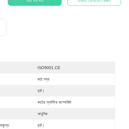
এখনই যোগাযোগ করুন
সেরা দাম পান
ISO9001,CE
কাঠ শস্য
হ্যাঁ।
কাঠের প্লাস্টিক কম্পোজিট
আধুনিক
নামূল্যে:
হ্যাঁ।