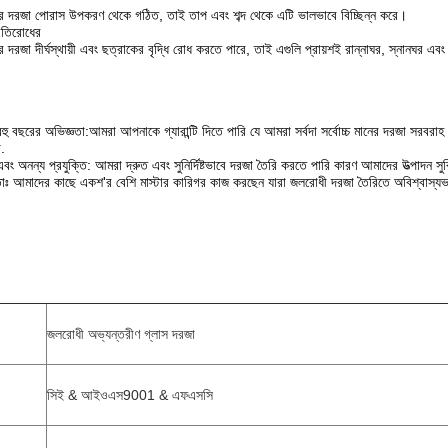
কের দরজা পোরাস উপকরণ থেকে গঠিত, তাই তাপ এবং শব্দ থেকে এটি ভালভাবে বিচ্ছিন্ন করে।
রতিরোধের
র দরজা দীর্ঘস্থায়ী এবং ছত্রাকের বৃদ্ধি রোধ করতে পারে, তাই এগুলি প্রায়শই রান্নাঘর, স্নানঘর এবং
ু বছরের অভিজ্ঞতা:আমরা আপনাকে গ্যারান্টি দিতে পারি যে আমরা সর্বদা সর্বোচ্চ মানের দরজা সরবর
.
এবং অনন্য প্রযুক্তি: আমরা দ্রুত এবং সুনির্দিষ্টভাবে দরজা তৈরি করতে পারি কারণ আমাদের উত্পাদন সুবি
্ষতাঃ আমাদের কাছে একশ'র বেশি মাস্টার কারিগর কাজ করছেন যারা জলরোধী দরজা তৈরিতে অবিশ্বাস্
জলরোধী অভ্যন্তরীণ গ্লাস দরজা
সিই & আইওএস9001 & এফএসসি