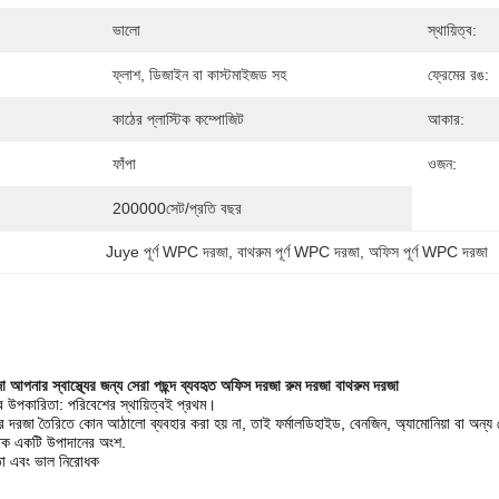
ভালো
স্থায়িত্ব:
ফ্লাশ, ডিজাইন বা কাস্টমাইজড সহ
ফ্রেমের রঙ:
কাঠের প্লাস্টিক কম্পোজিট
আকার:
ফাঁপা
ওজন:
200000সেট/প্রতি বছর
Juye পূর্ণ WPC দরজা
, 
বাথরুম পূর্ণ WPC দরজা
, 
অফিস পূর্ণ WPC দরজা
পনার স্বাস্থ্যের জন্য সেরা পছন্দ ব্যবহৃত অফিস দরজা রুম দরজা বাথরুম দরজা
র উপকারিতা: পরিবেশের স্থায়িত্বই প্রথম।
কের দরজা তৈরিতে কোন আঠালো ব্যবহার করা হয় না, তাই ফর্মালডিহাইড, বেনজিন, অ্যামোনিয়া বা অন্য
তিক একটি উপাদানের অংশ.
ষমতা এবং ভাল নিরোধক