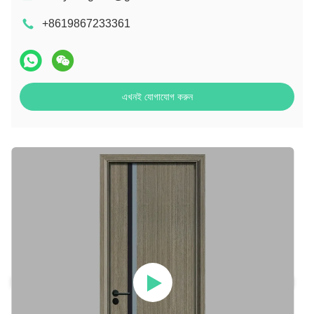
+8619867233361
এখনই যোগাযোগ করুন