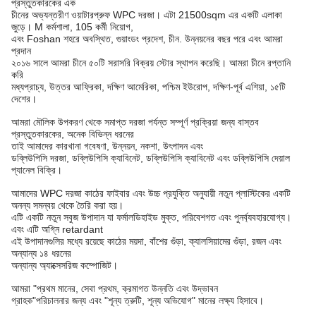
প্রস্তুতকারকের এক
চীনের অভ্যন্তরীণ ওয়াটারপ্রুফ WPC দরজা। এটা 21500sqm এর একটি এলাকা
জুড়ে। M কর্মশালা, 105 কর্মী নিয়োগ,
এবং Foshan শহরে অবস্থিত, গুয়াংডং প্রদেশ, চীন. উন্নয়নের বছর পরে এবং আমরা
প্রদান
২০১৬ সালে আমরা চীনে ৫০টি সরাসরি বিক্রয় স্টোর স্থাপন করেছি। আমরা চীনে রপ্তানি
করি
মধ্যপ্রাচ্য, উত্তর আফ্রিকা, দক্ষিণ আমেরিকা, পশ্চিম ইউরোপ, দক্ষিণ-পূর্ব এশিয়া, ১৫টি
দেশের।
আমরা মৌলিক উপকরণ থেকে সমাপ্ত দরজা পর্যন্ত সম্পূর্ণ প্রক্রিয়া জন্য বাস্তব
প্রস্তুতকারকের, অনেক বিভিন্ন ধরনের
তাই আমাদের কারখানা গবেষণা, উন্নয়ন, নকশা, উৎপাদন এবং
ডব্লিউপিসি দরজা, ডব্লিউপিসি ক্যাবিনেট, ডব্লিউপিসি ক্যাবিনেট এবং ডব্লিউপিসি দেয়াল
প্যানেল বিক্রি।
আমাদের WPC দরজা কাঠের ফাইবার এবং উচ্চ প্রযুক্তি অনুযায়ী নতুন প্লাস্টিকের একটি
অনন্য সমন্বয় থেকে তৈরি করা হয়।
এটি একটি নতুন সবুজ উপাদান যা ফর্মালডিহাইড মুক্ত, পরিবেশগত এবং পুনর্ব্যবহারযোগ্য।
এবং এটি অগ্নি retardant
এই উপাদানগুলির মধ্যে রয়েছে কাঠের ময়দা, বাঁশের গুঁড়া, ক্যালসিয়ামের গুঁড়া, রজন এবং
অন্যান্য ১৪ ধরনের
অন্যান্য অ্যাক্সেসরিজ কম্পোজিট।
আমরা "প্রথম মানের, সেবা প্রথম, ক্রমাগত উন্নতি এবং উদ্ভাবন
গ্রাহক"
পরিচালনার জন্য এবং "শূন্য ত্রুটি, শূন্য অভিযোগ" মানের লক্ষ্য হিসাবে।