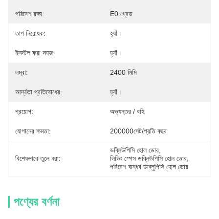
পরিবেশ রক্ষা:
E0 গ্রেড
তাপ নিরোধক:
হ্যাঁ।
ইনস্টল করা সহজ:
হ্যাঁ।
লম্বা:
2400 মিমি
আর্দ্রতা প্রতিরোধের:
হ্যাঁ।
প্রয়োগ:
অভ্যন্তর / বহি
যোগানের ক্ষমতা:
200000সেট/প্রতি বছর
ডব্লিউপিসি হোল ডোর
, 
বিশেষভাবে তুলে ধরা:
লিভিং স্পেস ডব্লিউপিসি হোল ডোর
, 
পরিবেশ বান্ধব ডাব্লুপিসি হোল ডোর
পণ্যের বর্ণনা