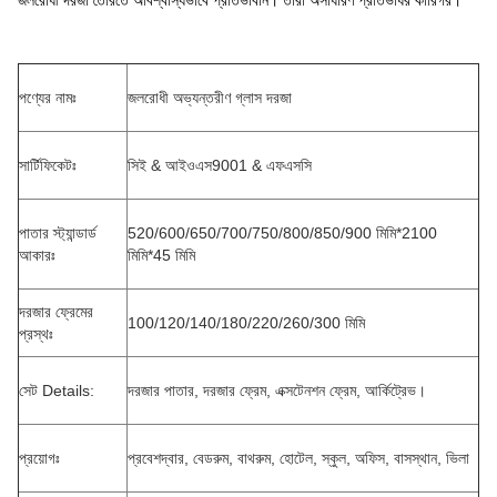
জলরোধী দরজা তৈরিতে অবিশ্বাস্যভাবে প্রতিভাবান। তারা অসাধারণ প্রতিভাধর কারিগর।
পণ্যের নামঃ
জলরোধী অভ্যন্তরীণ গ্লাস দরজা
সার্টিফিকেটঃ
সিই & আইওএস9001 & এফএসসি
পাতার স্ট্যান্ডার্ড
520/600/650/700/750/800/850/900 মিমি*2100
আকারঃ
মিমি*45 মিমি
দরজার ফ্রেমের
100/120/140/180/220/260/300 মিমি
প্রস্থঃ
সেট Details:
দরজার পাতার, দরজার ফ্রেম, এক্সটেনশন ফ্রেম, আর্কিট্রেভ।
প্রয়োগঃ
প্রবেশদ্বার, বেডরুম, বাথরুম, হোটেল, স্কুল, অফিস, বাসস্থান, ভিলা