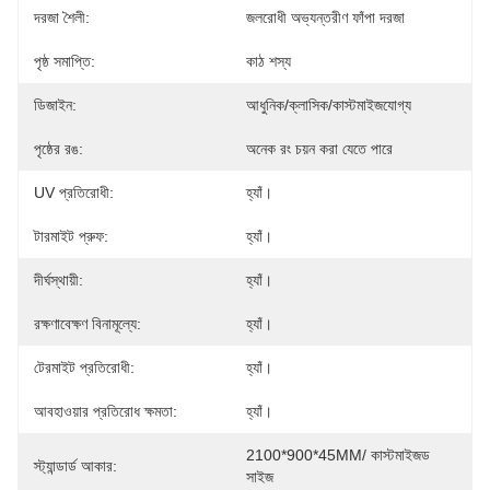
দরজা শৈলী:
জলরোধী অভ্যন্তরীণ ফাঁপা দরজা
পৃষ্ঠ সমাপ্তি:
কাঠ শস্য
ডিজাইন:
আধুনিক/ক্লাসিক/কাস্টমাইজযোগ্য
পৃষ্ঠের রঙ:
অনেক রং চয়ন করা যেতে পারে
UV প্রতিরোধী:
হ্যাঁ।
টারমাইট প্রুফ:
হ্যাঁ।
দীর্ঘস্থায়ী:
হ্যাঁ।
রক্ষণাবেক্ষণ বিনামূল্যে:
হ্যাঁ।
টেরমাইট প্রতিরোধী:
হ্যাঁ।
আবহাওয়ার প্রতিরোধ ক্ষমতা:
হ্যাঁ।
2100*900*45MM/ কাস্টমাইজড 
স্ট্যান্ডার্ড আকার:
সাইজ