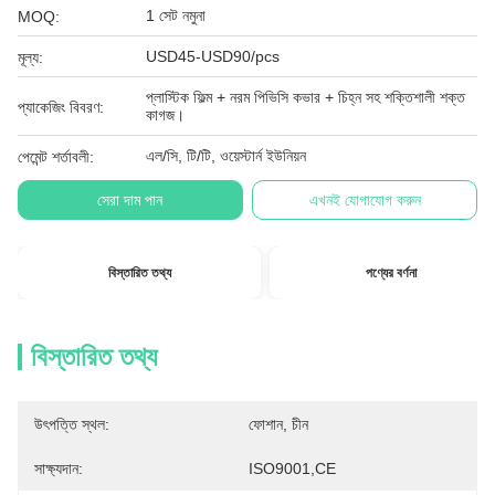
1 সেট নমুনা
MOQ:
USD45-USD90/pcs
মূল্য:
প্লাস্টিক ফিল্ম + নরম পিভিসি কভার + চিহ্ন সহ শক্তিশালী শক্ত
প্যাকেজিং বিবরণ:
কাগজ।
এল/সি, টি/টি, ওয়েস্টার্ন ইউনিয়ন
পেমেন্ট শর্তাবলী:
সেরা দাম পান
এখনই যোগাযোগ করুন
বিস্তারিত তথ্য
পণ্যের বর্ণনা
বিস্তারিত তথ্য
উৎপত্তি স্থল:
ফোশান, চীন
সাক্ষ্যদান:
ISO9001,CE