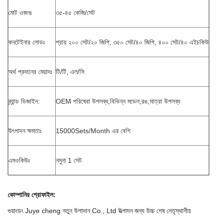
মোট ওজনঃ
৩৫-৪৫ কেজি/সেট
কনটেইনার লোডঃ
প্রায় ২০০ সেট/২০ জিপি, ৩৫০ সেট/৪০ জিপি, ৪০০ সেট/৪০ এইচকিউ
অর্থ প্রদানের মেয়াদঃ
টি/টি, এল/সি
ব্র্যান্ড ডিজাইন:
OEM পরিষেবা উপলব্ধ,বিভিন্ন মডেল,রঙ,মাত্রা উপলব্ধ
উৎপাদন ক্ষমতাঃ
15000Sets/Month এর বেশি
এমওকিউঃ
নমুনা 1 সেট
কোম্পানির প্রোফাইল
:
গুয়াংডং Juye cheng নতুন উপাদান Co., Ltd উত্পাদন জন্য উচ্চ শেষ নেতৃস্থানীয়