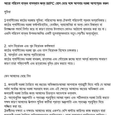
আরো পরিবেশ বান্ধব বাসস্থান জন্য WPC হোল ডোর সঙ্গে আপনার দরজা আপগ্রেড করুন
সুবিধা
1প্লাস্টিকের কাঠের দরজার সুবিধা: পরিবেশের জন্য টেকসই পরিবেশই প্রথম অগ্রাধিকার।
কাঠের প্লাস্টিকের দরজা ফর্মালডিহাইড, বেনজিন, অ্যামোনিয়া বা অন্য কোন বিষাক্ত বা
বিপজ্জনক পদার্থ নির্গত করে না কারণ তাদের উৎপাদনে কোনও আঠালো ব্যবহার করা হয় না।
এগুলি পরিবেশ বান্ধব উপকরণগুলির একটি তুলনামূলকভাবে নতুন শ্রেণীর অন্তর্ভুক্ত.
2. ভাল নিরোধক এবং শব্দ নিরোধক কর্মক্ষমতা
কাঠের প্লাস্টিকের দরজা শব্দ এবং তাপ নিরোধক হিসেবে চমৎকার।
3. আর্দ্রতা এবং জলের প্রতিরোধের
কাঠের প্লাস্টিকের দরজা বাথরুম, রান্নাঘর এবং স্টোরেজ রুমের মতো আর্দ্র জায়গায় সাধারণ
কারণ তারা শক্তিশালী এবং ছত্রাকের বৃদ্ধি রোধ করতে পারে।
কেন আমাদের বেছে নিন
1. জলরোধী দরজা তৈরিতে বহু বছরের অভিজ্ঞতাঃআমরা আপনাকে গ্যারান্টি দিতে পারি যে আমরা
সর্বদা সর্বোচ্চ মানের দরজা সরবরাহ করব এবং এই ক্ষেত্রে আমাদের বছরের অভিজ্ঞতা এবং
জলরোধী দরজা তৈরির জন্য আমাদের চিরন্তন আবেগকে ধন্যবাদ.
2- অত্যাধুনিক যন্ত্রপাতি ও স্বতন্ত্র প্রযুক্তি:আমরা দ্রুত এবং সঠিকভাবে দরজা তৈরি করতে
সক্ষম কারণ আমাদের উত্পাদন সুবিধা কাটিয়া প্রান্ত যন্ত্রপাতি এবং স্বতন্ত্র প্রযুক্তি দিয়ে
সজ্জিত করা হয়.
3কর্মীদের দক্ষতা ও দক্ষতাঃ আমাদের কাছে একশ'র বেশি মাস্টার কারিগর কাজ করছেন যারা