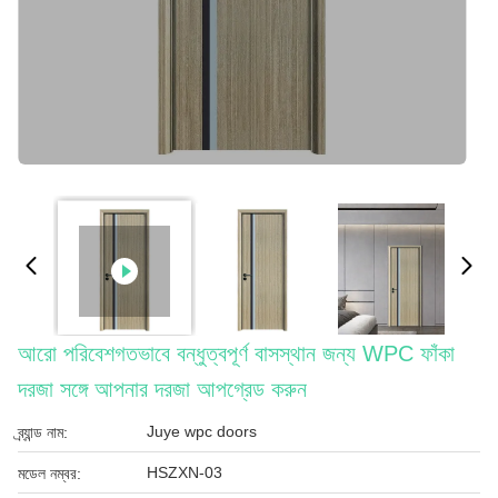
আরো পরিবেশগতভাবে বন্ধুত্বপূর্ণ বাসস্থান জন্য WPC ফাঁকা
দরজা সঙ্গে আপনার দরজা আপগ্রেড করুন
Juye wpc doors
ব্র্যান্ড নাম:
HSZXN-03
মডেল নম্বর: