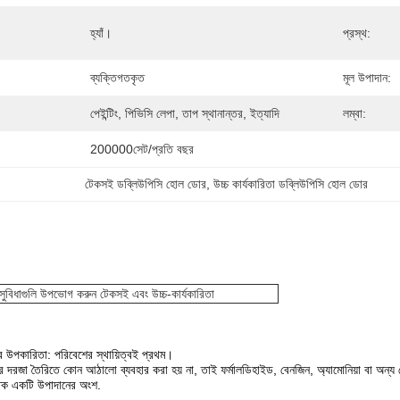
হ্যাঁ।
প্রস্থ:
ব্যক্তিগতকৃত
মূল উপাদান:
পেইন্টিং, পিভিসি লেপা, তাপ স্থানান্তর, ইত্যাদি
লম্বা:
200000সেট/প্রতি বছর
টেকসই ডব্লিউপিসি হোল ডোর
, 
উচ্চ কার্যকারিতা ডব্লিউপিসি হোল ডোর
সুবিধাগুলি উপভোগ করুন টেকসই এবং উচ্চ-কার্যকারিতা
র উপকারিতা: পরিবেশের স্থায়িত্বই প্রথম।
কের দরজা তৈরিতে কোন আঠালো ব্যবহার করা হয় না, তাই ফর্মালডিহাইড, বেনজিন, অ্যামোনিয়া বা অন্য
তিক একটি উপাদানের অংশ.