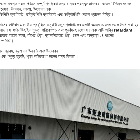
সমাপ্ত দরজা পর্যন্ত সম্পূর্ণ প্রক্রিয়া জন্য বাস্তব প্রস্তুতকারকের, অনেক বিভিন্ন ধরনের
বেষণা, উন্নয়ন, নকশা, উৎপাদন এবং
উপিসি ক্যাবিনেট, ডব্লিউপিসি ক্যাবিনেট এবং ডব্লিউপিসি দেয়াল প্যানেল বিক্রি।
 ফাইবার এবং উচ্চ প্রযুক্তি অনুযায়ী নতুন প্লাস্টিকের একটি অনন্য সমন্বয় থেকে তৈরি করা হয়
াদান যা ফর্মালডিহাইড মুক্ত, পরিবেশগত এবং পুনর্ব্যবহারযোগ্য। এবং এটি অগ্নি retardant
়েছে কাঠের ময়দা, বাঁশের গুঁড়া, ক্যালসিয়ামের গুঁড়া, রজন এবং অন্যান্য ১৪ ধরনের
কম্পোজিট।
বা প্রথম, ক্রমাগত উন্নতি এবং উদ্ভাবন
এবং "শূন্য ত্রুটি, শূন্য অভিযোগ" মানের লক্ষ্য হিসাবে।