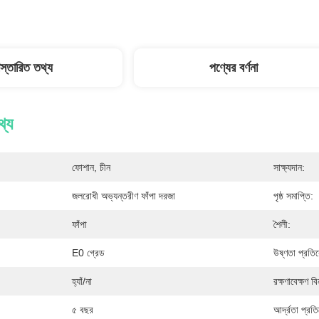
িস্তারিত তথ্য
পণ্যের বর্ণনা
থ্য
ফোশান, চীন
সাক্ষ্যদান:
জলরোধী অভ্যন্তরীণ ফাঁপা দরজা
পৃষ্ঠ সমাপ্তি:
ফাঁপা
শৈলী:
E0 গ্রেড
উষ্ণতা প্রতি
হ্যাঁ/না
রক্ষণাবেক্ষণ বি
৫ বছর
আর্দ্রতা প্রত