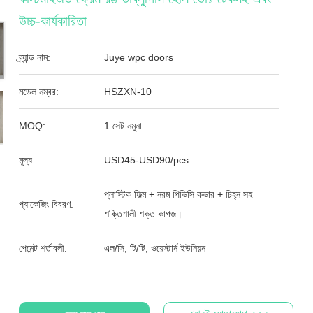
উচ্চ-কার্যকারিতা
ব্র্যান্ড নাম:
Juye wpc doors
মডেল নম্বর:
HSZXN-10
MOQ:
1 সেট নমুনা
মূল্য:
USD45-USD90/pcs
প্লাস্টিক ফিল্ম + নরম পিভিসি কভার + চিহ্ন সহ
প্যাকেজিং বিবরণ:
শক্তিশালী শক্ত কাগজ।
পেমেন্ট শর্তাবলী:
এল/সি, টি/টি, ওয়েস্টার্ন ইউনিয়ন