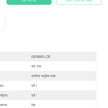
এখনই যোগাযোগ করুন
সেরা দাম পান
ISO9001,CE
কাঠ শস্য
ক্লাসিক আধুনিক সহজ
রোধ:
হ্যাঁ।
নামূল্যে:
হ্যাঁ।
িরোধের:
উচ্চ