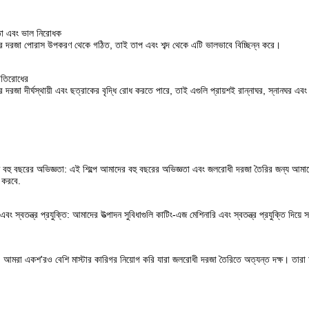
ষমতা এবং ভাল নিরোধক
কের দরজা পোরাস উপকরণ থেকে গঠিত, তাই তাপ এবং শব্দ থেকে এটি ভালভাবে বিচ্ছিন্ন করে।
রতিরোধের
র দরজা দীর্ঘস্থায়ী এবং ছত্রাকের বৃদ্ধি রোধ করতে পারে, তাই এগুলি প্রায়শই রান্নাঘর, স্নানঘর এবং
বহু বছরের অভিজ্ঞতা: এই শিল্পে আমাদের বহু বছরের অভিজ্ঞতা এবং জলরোধী দরজা তৈরির জন্য আম
 করবে.
বং স্বতন্ত্র প্রযুক্তি: আমাদের উত্পাদন সুবিধাগুলি কাটিং-এজ মেশিনারি এবং স্বতন্ত্র প্রযুক্তি দি
ষতা: আমরা একশ'রও বেশি মাস্টার কারিগর নিয়োগ করি যারা জলরোধী দরজা তৈরিতে অত্যন্ত দক্ষ। তারা