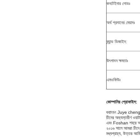
কনটেইনার লোডঃ
অর্থ প্রদানের মেয়াদঃ
ব্র্যান্ড ডিজাইন:
উৎপাদন ক্ষমতাঃ
এমওকিউঃ
কোম্পানির প্রোফাইল
:
গুয়াংডং Juye cheng ন
চীনের অভ্যন্তরীণ ওয
এবং Foshan শহরে অবস্
২০১৬ সালে আমরা চীনে 
মধ্যপ্রাচ্য, উত্তর আফ্