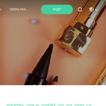
ও
আমাদের সাথে যোগাযোগ
উদ্ধৃতি
কাস্টমাইজড ফ্রেম রঙ ডাব্লুপিসি হোল ডোর টেকসই এবং