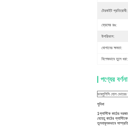
টেরমাইট প্রতিরোধী:
ফ্রেমের রঙ:
উপরিভাগ:
যোগানের ক্ষমতা:
বিশেষভাবে তুলে ধরা:
পণ্যের বর্ণনা
ডাব্লুপিসি হোল ডোরের 
সুবিধা
1প্লাস্টিক কাঠের দরজা
যেহেতু কাঠের প্লাস্টি
তুলনামূলকভাবে সাম্প্র