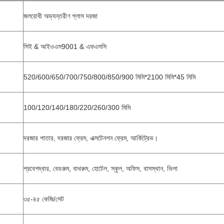
জলরোধী অভ্যন্তরীণ গ্লাস দরজা
সিই & আইওএস9001 & এফএসসি
520/600/650/700/750/800/850/900 মিমি*2100 মিমি*45 মিমি
100/120/140/180/220/260/300 মিমি
দরজার পাতার, দরজার ফ্রেম, এক্সটেনশন ফ্রেম, আর্কিট্রেভ।
প্রবেশদ্বার, বেডরুম, বাথরুম, হোটেল, স্কুল, অফিস, বাসস্থান, ভিলা
৩৫-৪৫ কেজি/সেট