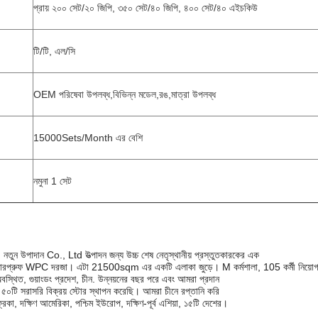
প্রায় ২০০ সেট/২০ জিপি, ৩৫০ সেট/৪০ জিপি, ৪০০ সেট/৪০ এইচকিউ
টি/টি, এল/সি
OEM পরিষেবা উপলব্ধ,বিভিন্ন মডেল,রঙ,মাত্রা উপলব্ধ
15000Sets/Month এর বেশি
নমুনা 1 সেট
তুন উপাদান Co., Ltd উত্পাদন জন্য উচ্চ শেষ নেতৃস্থানীয় প্রস্তুতকারকের এক
়াটারপ্রুফ WPC দরজা। এটা 21500sqm এর একটি এলাকা জুড়ে। M কর্মশালা, 105 কর্মী নিয়োগ
থিত, গুয়াংডং প্রদেশ, চীন. উন্নয়নের বছর পরে এবং আমরা প্রদান
৫০টি সরাসরি বিক্রয় স্টোর স্থাপন করেছি। আমরা চীনে রপ্তানি করি
রিকা, দক্ষিণ আমেরিকা, পশ্চিম ইউরোপ, দক্ষিণ-পূর্ব এশিয়া, ১৫টি দেশের।