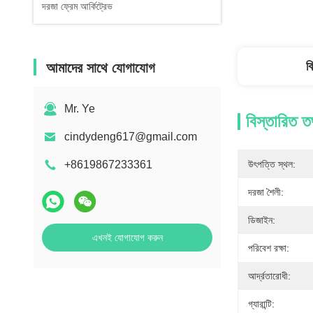
দরজা ফ্রেম আর্কিট্রেভ
ব
আমাদের সাথে যোগাযোগ
Mr. Ye
বিস্তারিত ত
cindydeng617@gmail.com
+8619867233361
উৎপত্তি স্থল:
দরজা শৈলী:
ডিজাইন:
এখনই যোগাযোগ করুন
পরিবেশ রক্ষা:
আর্দ্রতারোধী:
গ্যারান্টি: