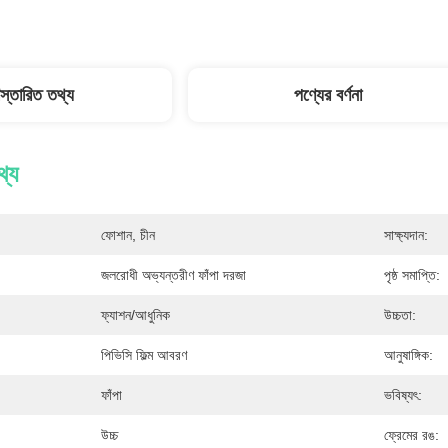
িস্তারিত তথ্য
পণ্যের বর্ণনা
থ্য
ফোশান, চীন
সাক্ষ্যদান:
জলরোধী অভ্যন্তরীণ ফাঁপা দরজা
পৃষ্ঠ সমাপ্তি:
ফ্যাশন/আধুনিক
উচ্চতা:
পিভিসি ফিল্ম আবরণ
আনুষাঙ্গিক:
ফাঁপা
ভবিষ্যৎ:
উচ্চ
ফ্রেমের রঙ: