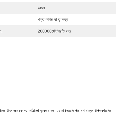
ভালো
শক্ত কাগজ বা তৃণশয্যা
া:
200000সেট/প্রতি বছর
ারণ তাদের উৎপাদনে কোনও আঠালো ব্যবহার করা হয় না।এগুলি পরিবেশ বান্ধব উপকরণগুলির