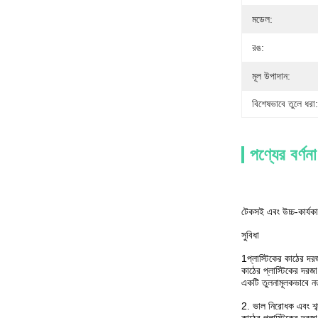
মডেল:
রঙ:
মূল উপাদান:
বিশেষভাবে তুলে ধরা:
পণ্যের বর্ণনা
টেকসই এবং উচ্চ-কার্যকা
সুবিধা
1প্লাস্টিকের কাঠের দর
কাঠের প্লাস্টিকের দরজ
একটি তুলনামূলকভাবে নতু
2. ভাল নিরোধক এবং শব্