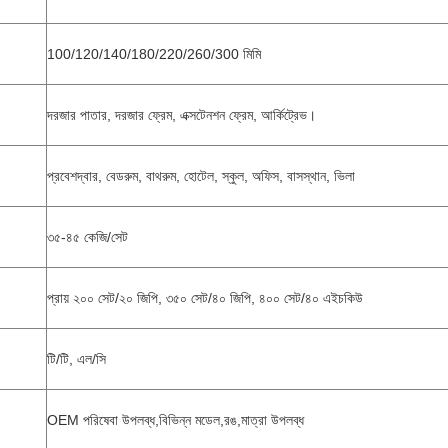
100/120/140/180/220/260/300 মিমি
দরজার পাতার, দরজার ফ্রেম, এক্সটেনশন ফ্রেম, আর্কিট্রেভ।
প্রবেশদ্বার, বেডরুম, বাথরুম, হোটেল, স্কুল, অফিস, বাসস্থান, ভিলা
৩৫-৪৫ কেজি/সেট
প্রায় ২০০ সেট/২০ জিপি, ৩৫০ সেট/৪০ জিপি, ৪০০ সেট/৪০ এইচকিউ
টি/টি, এল/সি
OEM পরিষেবা উপলব্ধ,বিভিন্ন মডেল,রঙ,মাত্রা উপলব্ধ