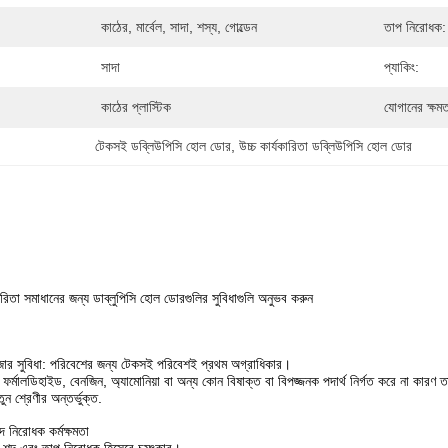
কাঠের, মার্বেল, সাদা, শস্য, গোল্ডেন
তাপ নিরোধক:
সাদা
প্যাকিং:
কাঠের প্লাস্টিক
যোগানের ক্ষমত
টেকসই ডব্লিউপিসি হোল ডোর
, 
উচ্চ কার্যকারিতা ডব্লিউপিসি হোল ডোর
রিতা সমাধানের জন্য ডাব্লুপিসি হোল ডোরগুলির সুবিধাগুলি অনুভব করুন
জার সুবিধা: পরিবেশের জন্য টেকসই পরিবেশই প্রথম অগ্রাধিকার।
া ফর্মালডিহাইড, বেনজিন, অ্যামোনিয়া বা অন্য কোন বিষাক্ত বা বিপজ্জনক পদার্থ নির্গত করে না ক
ন শ্রেণীর অন্তর্ভুক্ত.
দ নিরোধক কর্মক্ষমতা