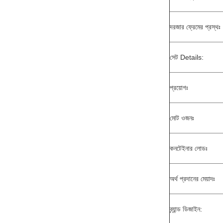
দরজার ফ্রেমের প্রস্থঃ
সেট Details:
প্রয়োগঃ
মোট ওজনঃ
কনটেইনার লোডঃ
অর্থ প্রদানের মেয়াদঃ
ব্র্যান্ড ডিজাইন: