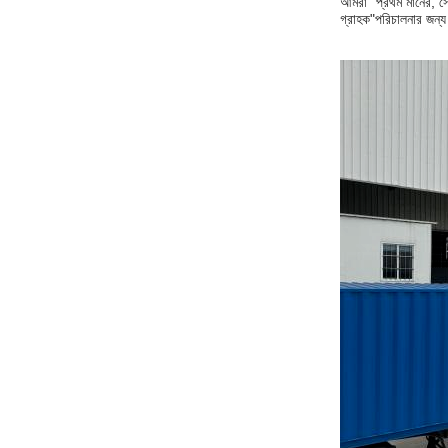
আমরা "প্রথম মানের, সে
গ্রাহক"
পরিচালনার জন্য 