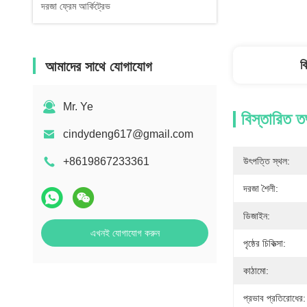
দরজা ফ্রেম আর্কিট্রেভ
ব
আমাদের সাথে যোগাযোগ
Mr. Ye
বিস্তারিত ত
cindydeng617@gmail.com
+8619867233361
উৎপত্তি স্থল:
দরজা শৈলী:
ডিজাইন:
এখনই যোগাযোগ করুন
পৃষ্ঠের চিকিত্সা:
কাঠামো:
প্রভাব প্রতিরোধের: