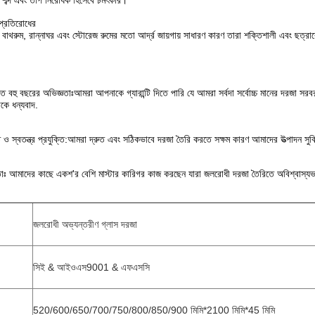
া শব্দ এবং তাপ নিরোধক হিসেবে চমৎকার।
প্রতিরোধের
 বাথরুম, রান্নাঘর এবং স্টোরেজ রুমের মতো আর্দ্র জায়গায় সাধারণ কারণ তারা শক্তিশালী এবং ছত্র
 বহু বছরের অভিজ্ঞতাঃআমরা আপনাকে গ্যারান্টি দিতে পারি যে আমরা সর্বদা সর্বোচ্চ মানের দরজা স
ে ধন্যবাদ.
ি ও স্বতন্ত্র প্রযুক্তি:আমরা দ্রুত এবং সঠিকভাবে দরজা তৈরি করতে সক্ষম কারণ আমাদের উত্পাদন সুবিধা কা
্ষতাঃ আমাদের কাছে একশ'র বেশি মাস্টার কারিগর কাজ করছেন যারা জলরোধী দরজা তৈরিতে অবিশ্বাস্
জলরোধী অভ্যন্তরীণ গ্লাস দরজা
সিই & আইওএস9001 & এফএসসি
520/600/650/700/750/800/850/900 মিমি*2100 মিমি*45 মিমি