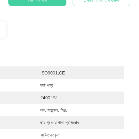
এখনই যোগাযোগ করুন
সেরা দাম পান
ISO9001,CE
কাঠ শস্য
2400 মিমি
লক, হ্যান্ডেল, হিঞ্জ.
ছাঁচ প্রমাণ/পোকা প্রতিরোধ
ব্যক্তিগতকৃত