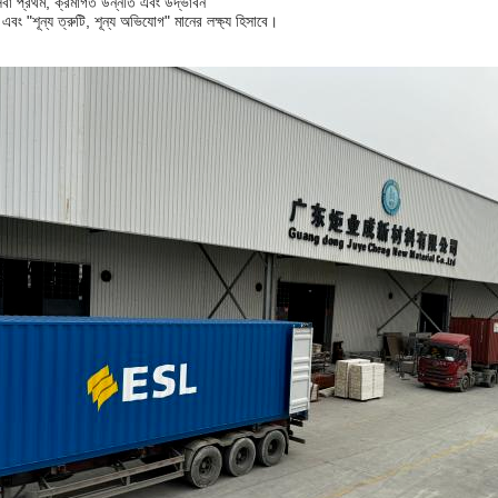
বা প্রথম, ক্রমাগত উন্নতি এবং উদ্ভাবন
এবং "শূন্য ত্রুটি, শূন্য অভিযোগ" মানের লক্ষ্য হিসাবে।