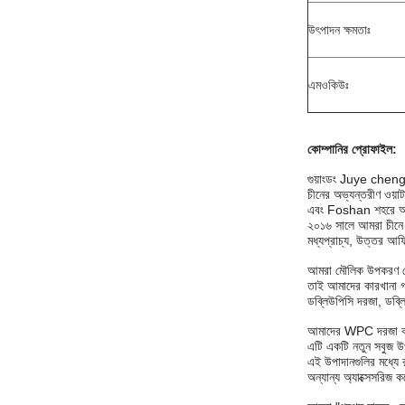
উৎপাদন ক্ষমতাঃ
এমওকিউঃ
কোম্পানির প্রোফাইল
:
গুয়াংডং Juye cheng ন
চীনের অভ্যন্তরীণ ওয
এবং Foshan শহরে অবস্
২০১৬ সালে আমরা চীনে 
মধ্যপ্রাচ্য, উত্তর আফ্
আমরা মৌলিক উপকরণ থেকে 
তাই আমাদের কারখানা গ
ডব্লিউপিসি দরজা, ডব্লি
আমাদের WPC দরজা কাঠের
এটি একটি নতুন সবুজ উপ
এই উপাদানগুলির মধ্যে রয
অন্যান্য অ্যাক্সেসরিজ 