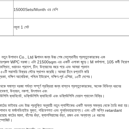
15000Sets/Month এর বেশি
নমুনা 1 সেট
তুন উপাদান Co., Ltd উত্পাদন জন্য উচ্চ শেষ নেতৃস্থানীয় প্রস্তুতকারকের এক
়াটারপ্রুফ WPC দরজা। এটা 21500sqm এর একটি এলাকা জুড়ে। M কর্মশালা, 105 কর্মী নিয়োগ
থিত, গুয়াংডং প্রদেশ, চীন. উন্নয়নের বছর পরে এবং আমরা প্রদান
৫০টি সরাসরি বিক্রয় স্টোর স্থাপন করেছি। আমরা চীনে রপ্তানি করি
রিকা, দক্ষিণ আমেরিকা, পশ্চিম ইউরোপ, দক্ষিণ-পূর্ব এশিয়া, ১৫টি দেশের।
সমাপ্ত দরজা পর্যন্ত সম্পূর্ণ প্রক্রিয়া জন্য বাস্তব প্রস্তুতকারকের, অনেক বিভিন্ন ধরনের
বেষণা, উন্নয়ন, নকশা, উৎপাদন এবং
উপিসি ক্যাবিনেট, ডব্লিউপিসি ক্যাবিনেট এবং ডব্লিউপিসি দেয়াল প্যানেল বিক্রি।
 ফাইবার এবং উচ্চ প্রযুক্তি অনুযায়ী নতুন প্লাস্টিকের একটি অনন্য সমন্বয় থেকে তৈরি করা হয়
াদান যা ফর্মালডিহাইড মুক্ত, পরিবেশগত এবং পুনর্ব্যবহারযোগ্য। এবং এটি অগ্নি retardant
়েছে কাঠের ময়দা, বাঁশের গুঁড়া, ক্যালসিয়ামের গুঁড়া, রজন এবং অন্যান্য ১৪ ধরনের
কম্পোজিট।