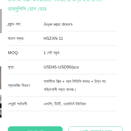
ডাব্লুপিসি হোল ডোর
ব্র্যান্ড নাম:
Juye wpc doors
মডেল নম্বর:
HSZXN-11
MOQ:
1 সেট নমুনা
মূল্য:
USD45-USD90/pcs
প্লাস্টিক ফিল্ম + নরম পিভিসি কভার + চিহ্ন সহ
প্যাকেজিং বিবরণ:
শক্তিশালী শক্ত কাগজ।
পেমেন্ট শর্তাবলী:
এল/সি, টি/টি, ওয়েস্টার্ন ইউনিয়ন