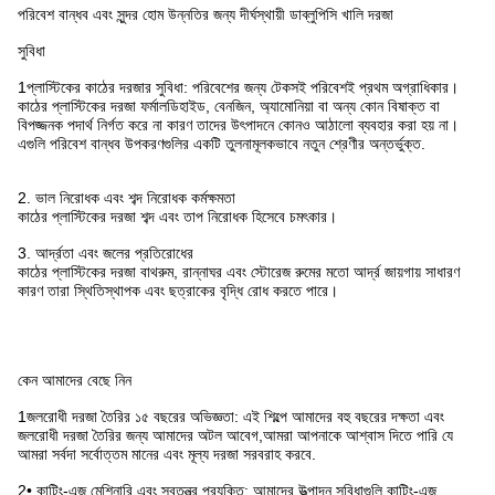
পরিবেশ বান্ধব এবং সুন্দর হোম উন্নতির জন্য দীর্ঘস্থায়ী ডাব্লুপিসি খালি দরজা
সুবিধা
1প্লাস্টিকের কাঠের দরজার সুবিধা: পরিবেশের জন্য টেকসই পরিবেশই প্রথম অগ্রাধিকার।
কাঠের প্লাস্টিকের দরজা ফর্মালডিহাইড, বেনজিন, অ্যামোনিয়া বা অন্য কোন বিষাক্ত বা
বিপজ্জনক পদার্থ নির্গত করে না কারণ তাদের উৎপাদনে কোনও আঠালো ব্যবহার করা হয় না।
এগুলি পরিবেশ বান্ধব উপকরণগুলির একটি তুলনামূলকভাবে নতুন শ্রেণীর অন্তর্ভুক্ত.
2. ভাল নিরোধক এবং শব্দ নিরোধক কর্মক্ষমতা
কাঠের প্লাস্টিকের দরজা শব্দ এবং তাপ নিরোধক হিসেবে চমৎকার।
3. আর্দ্রতা এবং জলের প্রতিরোধের
কাঠের প্লাস্টিকের দরজা বাথরুম, রান্নাঘর এবং স্টোরেজ রুমের মতো আর্দ্র জায়গায় সাধারণ
কারণ তারা স্থিতিস্থাপক এবং ছত্রাকের বৃদ্ধি রোধ করতে পারে।
কেন আমাদের বেছে নিন
1জলরোধী দরজা তৈরির ১৫ বছরের অভিজ্ঞতা: এই শিল্পে আমাদের বহু বছরের দক্ষতা এবং
জলরোধী দরজা তৈরির জন্য আমাদের অটল আবেগ,আমরা আপনাকে আশ্বাস দিতে পারি যে
আমরা সর্বদা সর্বোত্তম মানের এবং মূল্য দরজা সরবরাহ করবে.
2• কাটিং-এজ মেশিনারি এবং স্বতন্ত্র প্রযুক্তি: আমাদের উত্পাদন সুবিধাগুলি কাটিং-এজ