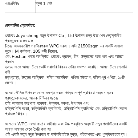
এমওকিউঃ
নমুনা 1 সেট
কোম্পানির প্রোফাইল
:
গুয়াংডং Juye cheng নতুন উপাদান Co., Ltd উত্পাদন জন্য উচ্চ শেষ নেতৃস্থানীয়
প্রস্তুতকারকের এক
চীনের অভ্যন্তরীণ ওয়াটারপ্রুফ WPC দরজা। এটা 21500sqm এর একটি এলাকা
জুড়ে। M কর্মশালা, 105 কর্মী নিয়োগ,
এবং Foshan শহরে অবস্থিত, গুয়াংডং প্রদেশ, চীন. উন্নয়নের বছর পরে এবং আমরা
প্রদান
২০১৬ সালে আমরা চীনে ৫০টি সরাসরি বিক্রয় স্টোর স্থাপন করেছি। আমরা চীনে রপ্তানি
করি
মধ্যপ্রাচ্য, উত্তর আফ্রিকা, দক্ষিণ আমেরিকা, পশ্চিম ইউরোপ, দক্ষিণ-পূর্ব এশিয়া, ১৫টি
দেশের।
আমরা মৌলিক উপকরণ থেকে সমাপ্ত দরজা পর্যন্ত সম্পূর্ণ প্রক্রিয়া জন্য বাস্তব
প্রস্তুতকারকের, অনেক বিভিন্ন ধরনের
তাই আমাদের কারখানা গবেষণা, উন্নয়ন, নকশা, উৎপাদন এবং
ডব্লিউপিসি দরজা, ডব্লিউপিসি ক্যাবিনেট, ডব্লিউপিসি ক্যাবিনেট এবং ডব্লিউপিসি দেয়াল
প্যানেল বিক্রি।
আমাদের WPC দরজা কাঠের ফাইবার এবং উচ্চ প্রযুক্তি অনুযায়ী নতুন প্লাস্টিকের একটি
অনন্য সমন্বয় থেকে তৈরি করা হয়।
এটি একটি নতুন সবুজ উপাদান যা ফর্মালডিহাইড মুক্ত, পরিবেশগত এবং পুনর্ব্যবহারযোগ্য।