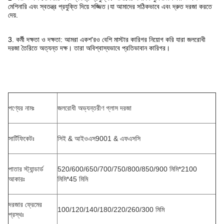
মেশিনারি এবং স্বতন্ত্র প্রযুক্তি দিয়ে সজ্জিত।যা আমাদের সঠিকভাবে এবং দ্রুত দরজা করতে
দেয়.
3. কর্মী দক্ষতা ও দক্ষতা: আমরা একশ'রও বেশি মাস্টার কারিগর নিয়োগ করি যারা জলরোধী
দরজা তৈরিতে অত্যন্ত দক্ষ। তারা অবিশ্বাস্যভাবে প্রতিভাবান কারিগর।
পণ্যের নামঃ
জলরোধী অভ্যন্তরীণ গ্লাস দরজা
সার্টিফিকেটঃ
সিই & আইওএস9001 & এফএসসি
পাতার স্ট্যান্ডার্ড
520/600/650/700/750/800/850/900 মিমি*2100
আকারঃ
মিমি*45 মিমি
দরজার ফ্রেমের
100/120/140/180/220/260/300 মিমি
প্রস্থঃ