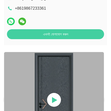
+8619867233361
এখনই যোগাযোগ করুন