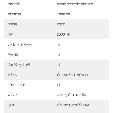
দরজা শৈলী:
জলরোধী অভ্যন্তরীণ ফাঁপা দরজা
পৃষ্ঠ সমাপ্তি:
পিভিসি ফিল্ম
ডিজাইন:
প্যানেল
লম্বা:
2000 মিমি
রক্ষণাবেক্ষণ বিনামূল্যে:
হ্যাঁ।
দীর্ঘস্থায়ী:
হ্যাঁ।
টেরমাইট প্রতিরোধী:
হ্যাঁ।
ভবিষ্যৎ:
ছাঁচ প্রমাণ/পোকা প্রতিরোধ
পরিবেশ বান্ধব:
হ্যাঁ।
উপাদান:
কাঠের প্লাস্টিক কম্পোজিট
প্রকার:
ফাঁপা কাঠের কম্পোজিট দরজা