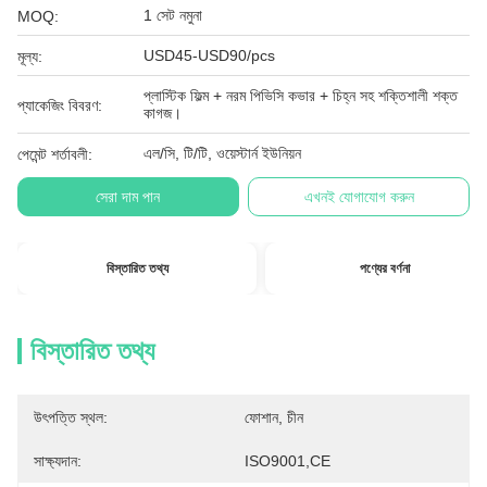
1 সেট নমুনা
MOQ:
USD45-USD90/pcs
মূল্য:
প্লাস্টিক ফিল্ম + নরম পিভিসি কভার + চিহ্ন সহ শক্তিশালী শক্ত
প্যাকেজিং বিবরণ:
কাগজ।
এল/সি, টি/টি, ওয়েস্টার্ন ইউনিয়ন
পেমেন্ট শর্তাবলী:
সেরা দাম পান
এখনই যোগাযোগ করুন
বিস্তারিত তথ্য
পণ্যের বর্ণনা
বিস্তারিত তথ্য
উৎপত্তি স্থল:
ফোশান, চীন
সাক্ষ্যদান:
ISO9001,CE