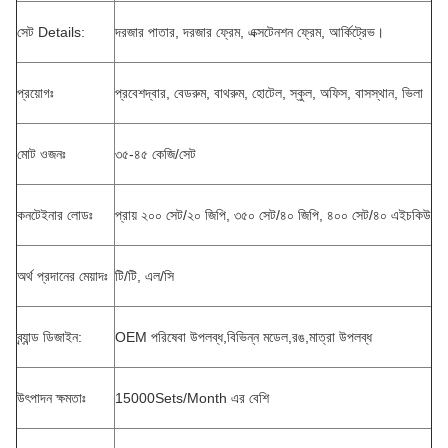
সেট Details:
দরজার পাতার, দরজার ফ্রেম, এক্সটেনশন ফ্রেম, আর্কিট্রেভ।
প্রয়োগঃ
প্রবেশদ্বার, বেডরুম, বাথরুম, হোটেল, স্কুল, অফিস, বাসস্থান, ভিলা
মোট ওজনঃ
৩৫-৪৫ কেজি/সেট
কনটেইনার লোডঃ
প্রায় ২০০ সেট/২০ জিপি, ৩৫০ সেট/৪০ জিপি, ৪০০ সেট/৪০ এইচকিউ
অর্থ প্রদানের মেয়াদঃ
টি/টি, এল/সি
ব্র্যান্ড ডিজাইন:
OEM পরিষেবা উপলব্ধ,বিভিন্ন মডেল,রঙ,মাত্রা উপলব্ধ
উৎপাদন ক্ষমতাঃ
15000Sets/Month এর বেশি