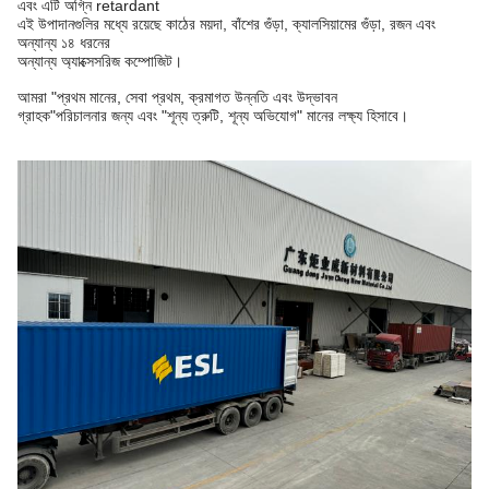
এবং এটি অগ্নি retardant
এই উপাদানগুলির মধ্যে রয়েছে কাঠের ময়দা, বাঁশের গুঁড়া, ক্যালসিয়ামের গুঁড়া, রজন এবং
অন্যান্য ১৪ ধরনের
অন্যান্য অ্যাক্সেসরিজ কম্পোজিট।
আমরা "প্রথম মানের, সেবা প্রথম, ক্রমাগত উন্নতি এবং উদ্ভাবন
গ্রাহক"
পরিচালনার জন্য এবং "শূন্য ত্রুটি, শূন্য অভিযোগ" মানের লক্ষ্য হিসাবে।