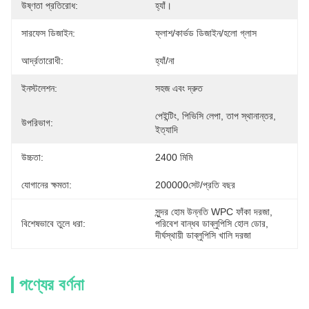
উষ্ণতা প্রতিরোধ:
হ্যাঁ।
সারফেস ডিজাইন:
ফ্লাশ/কার্ভড ডিজাইন/হলো গ্লাস
আর্দ্রতারোধী:
হ্যাঁ/না
ইনস্টলেশন:
সহজ এবং দ্রুত
পেইন্টিং, পিভিসি লেপা, তাপ স্থানান্তর, 
উপরিভাগ:
ইত্যাদি
উচ্চতা:
2400 মিমি
যোগানের ক্ষমতা:
200000সেট/প্রতি বছর
সুন্দর হোম উন্নতি WPC ফাঁকা দরজা
, 
বিশেষভাবে তুলে ধরা:
পরিবেশ বান্ধব ডাব্লুপিসি হোল ডোর
, 
দীর্ঘস্থায়ী ডাব্লুপিসি খালি দরজা
পণ্যের বর্ণনা