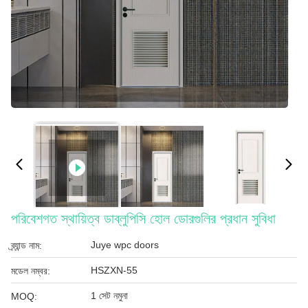
পরিবেশগত স্থায়িত্ব ডাব্লুপিসি হোল ডোরগুলির প্রধান সুবিধা
Juye wpc doors
ব্র্যান্ড নাম:
HSZXN-55
মডেল নম্বর:
1 সেট নমুনা
MOQ: