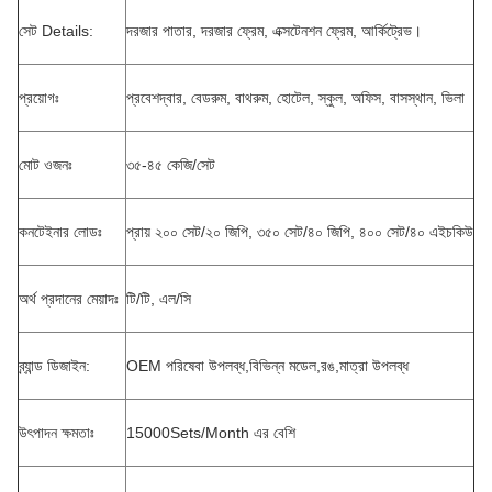
সেট Details:
দরজার পাতার, দরজার ফ্রেম, এক্সটেনশন ফ্রেম, আর্কিট্রেভ।
প্রয়োগঃ
প্রবেশদ্বার, বেডরুম, বাথরুম, হোটেল, স্কুল, অফিস, বাসস্থান, ভিলা
মোট ওজনঃ
৩৫-৪৫ কেজি/সেট
কনটেইনার লোডঃ
প্রায় ২০০ সেট/২০ জিপি, ৩৫০ সেট/৪০ জিপি, ৪০০ সেট/৪০ এইচকিউ
অর্থ প্রদানের মেয়াদঃ
টি/টি, এল/সি
ব্র্যান্ড ডিজাইন:
OEM পরিষেবা উপলব্ধ,বিভিন্ন মডেল,রঙ,মাত্রা উপলব্ধ
উৎপাদন ক্ষমতাঃ
15000Sets/Month এর বেশি