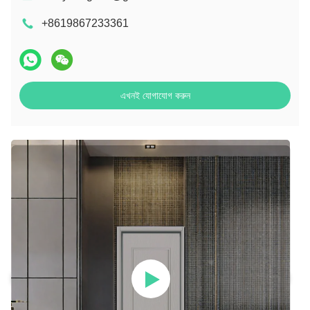
+8619867233361
এখনই যোগাযোগ করুন