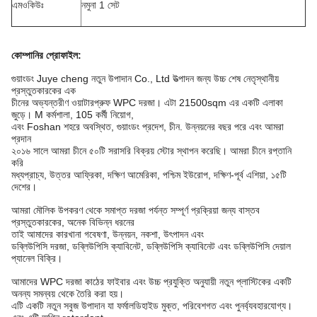
এমওকিউঃ
নমুনা 1 সেট
কোম্পানির প্রোফাইল
:
গুয়াংডং Juye cheng নতুন উপাদান Co., Ltd উত্পাদন জন্য উচ্চ শেষ নেতৃস্থানীয়
প্রস্তুতকারকের এক
চীনের অভ্যন্তরীণ ওয়াটারপ্রুফ WPC দরজা। এটা 21500sqm এর একটি এলাকা
জুড়ে। M কর্মশালা, 105 কর্মী নিয়োগ,
এবং Foshan শহরে অবস্থিত, গুয়াংডং প্রদেশ, চীন. উন্নয়নের বছর পরে এবং আমরা
প্রদান
২০১৬ সালে আমরা চীনে ৫০টি সরাসরি বিক্রয় স্টোর স্থাপন করেছি। আমরা চীনে রপ্তানি
করি
মধ্যপ্রাচ্য, উত্তর আফ্রিকা, দক্ষিণ আমেরিকা, পশ্চিম ইউরোপ, দক্ষিণ-পূর্ব এশিয়া, ১৫টি
দেশের।
আমরা মৌলিক উপকরণ থেকে সমাপ্ত দরজা পর্যন্ত সম্পূর্ণ প্রক্রিয়া জন্য বাস্তব
প্রস্তুতকারকের, অনেক বিভিন্ন ধরনের
তাই আমাদের কারখানা গবেষণা, উন্নয়ন, নকশা, উৎপাদন এবং
ডব্লিউপিসি দরজা, ডব্লিউপিসি ক্যাবিনেট, ডব্লিউপিসি ক্যাবিনেট এবং ডব্লিউপিসি দেয়াল
প্যানেল বিক্রি।
আমাদের WPC দরজা কাঠের ফাইবার এবং উচ্চ প্রযুক্তি অনুযায়ী নতুন প্লাস্টিকের একটি
অনন্য সমন্বয় থেকে তৈরি করা হয়।
এটি একটি নতুন সবুজ উপাদান যা ফর্মালডিহাইড মুক্ত, পরিবেশগত এবং পুনর্ব্যবহারযোগ্য।