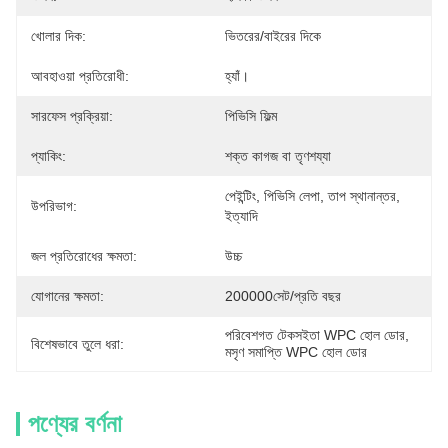
খোলার দিক:
ভিতরের/বাইরের দিকে
আবহাওয়া প্রতিরোধী:
হ্যাঁ।
সারফেস প্রক্রিয়া:
পিভিসি ফিল্ম
প্যাকিং:
শক্ত কাগজ বা তৃণশয্যা
পেইন্টিং, পিভিসি লেপা, তাপ স্থানান্তর, 
উপরিভাগ:
ইত্যাদি
জল প্রতিরোধের ক্ষমতা:
উচ্চ
যোগানের ক্ষমতা:
200000সেট/প্রতি বছর
পরিবেশগত টেকসইতা WPC হোল ডোর
, 
বিশেষভাবে তুলে ধরা:
মসৃণ সমাপ্তি WPC হোল ডোর
পণ্যের বর্ণনা