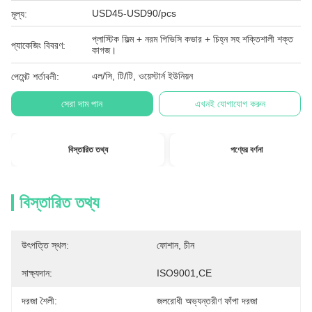
USD45-USD90/pcs
মূল্য:
প্লাস্টিক ফিল্ম + নরম পিভিসি কভার + চিহ্ন সহ শক্তিশালী শক্ত
প্যাকেজিং বিবরণ:
কাগজ।
এল/সি, টি/টি, ওয়েস্টার্ন ইউনিয়ন
পেমেন্ট শর্তাবলী:
সেরা দাম পান
এখনই যোগাযোগ করুন
বিস্তারিত তথ্য
পণ্যের বর্ণনা
বিস্তারিত তথ্য
উৎপত্তি স্থল:
ফোশান, চীন
সাক্ষ্যদান:
ISO9001,CE
দরজা শৈলী:
জলরোধী অভ্যন্তরীণ ফাঁপা দরজা