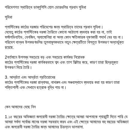
পরিবেশগত স্থায়িত্ব ডাব্লুপিসি হোল ডোরগুলির প্রধান সুবিধা
সুবিধা
প্লাস্টিকের কাঠের দরজার পরিবেশের জন্য স্থায়িত্ব তাদের প্রধান সুবিধা।
যেহেতু কাঠের প্লাস্টিকের দরজা তৈরিতে কোনো আঠালো ব্যবহার করা হয় না, তাই
ফর্মালডিহাইড, বেনজিন, অ্যামোনিয়া বা অন্য কোন ক্ষতিকারক দূষণকারী পদার্থ বের হয় না।
পরিবেশ বান্ধব উপকরণগুলির তুলনামূলকভাবে নতুন ক্ষেত্রটিতে বিস্তৃত উপকরণ অন্তর্ভুক্ত
রয়েছে.
2বর্তমানে উপলব্ধ সবচেয়ে বড় এবং সবচেয়ে কার্যকর নিরোধক
কাঠের প্লাস্টিকের দরজা কার্যকরভাবে শব্দ এবং তাপ ফিল্টার করে, কারণ তারা ছিদ্রযুক্ত
উপকরণ দিয়ে তৈরি।
3. আর্দ্রতা এবং আর্দ্রতা প্রতিরোধের
কাঠের প্লাস্টিকের দরজা রান্নাঘর, বাথরুম এবং সঞ্চয়স্থানে ব্যবহার করা হয় কারণ তারা
শক্তিশালী এবং সেখানে ছত্রাক বৃদ্ধি পায় না।
কেন আমাদের বেছে নিন
1.১৫ বছরের অভিজ্ঞতা জলরোধী দরজা তৈরির ক্ষেত্রে:আমরা আপনাকে গ্যারান্টি দিতে পারি যে
আমরা সর্বদা সর্বোচ্চ মানের দরজা সরবরাহ করব এবং এই ক্ষেত্রে আমাদের বহু বছরের অভিজ্ঞতা
এবং জলরোধী দরজা তৈরির জন্য আমাদের চিরন্তন ভালবাসা.