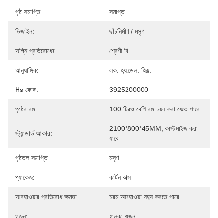
পৃষ্ঠ সমাপ্তি:
সমাপ্ত
ডিজাইন:
ছাঁচনির্মাণ / মসৃণ
অগ্নি প্রতিরোধের:
শ্রেণী বি
আনুষাঙ্গিক:
লক, হ্যান্ডেল, হিঞ্জ.
Hs কোড:
3925200000
পৃষ্ঠের রঙ:
100 টিরও বেশি রঙ চয়ন করা যেতে পারে
2100*800*45MM, কাস্টমাইজ করা 
স্ট্যান্ডার্ড আকার:
যাবে
পৃষ্ঠতল সমাপ্তি:
মসৃণ
প্যাকেজ:
কার্টন বাক্স
আবহাওয়ার প্রতিরোধ ক্ষমতা:
চরম আবহাওয়া সহ্য করতে পারে
ওজন:
হালকা ওজন