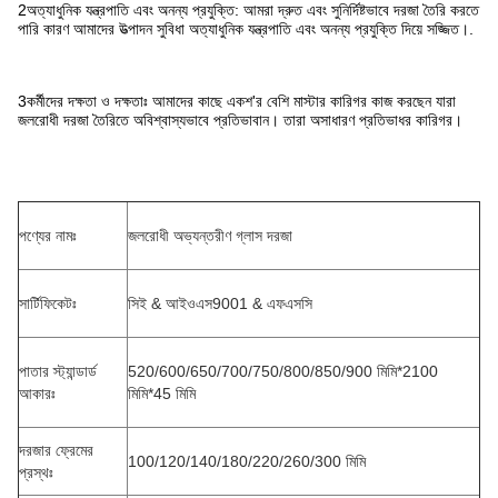
2অত্যাধুনিক যন্ত্রপাতি এবং অনন্য প্রযুক্তি: আমরা দ্রুত এবং সুনির্দিষ্টভাবে দরজা তৈরি করতে
পারি কারণ আমাদের উত্পাদন সুবিধা অত্যাধুনিক যন্ত্রপাতি এবং অনন্য প্রযুক্তি দিয়ে সজ্জিত।.
3কর্মীদের দক্ষতা ও দক্ষতাঃ আমাদের কাছে একশ'র বেশি মাস্টার কারিগর কাজ করছেন যারা
জলরোধী দরজা তৈরিতে অবিশ্বাস্যভাবে প্রতিভাবান। তারা অসাধারণ প্রতিভাধর কারিগর।
পণ্যের নামঃ
জলরোধী অভ্যন্তরীণ গ্লাস দরজা
সার্টিফিকেটঃ
সিই & আইওএস9001 & এফএসসি
পাতার স্ট্যান্ডার্ড
520/600/650/700/750/800/850/900 মিমি*2100
আকারঃ
মিমি*45 মিমি
দরজার ফ্রেমের
100/120/140/180/220/260/300 মিমি
প্রস্থঃ