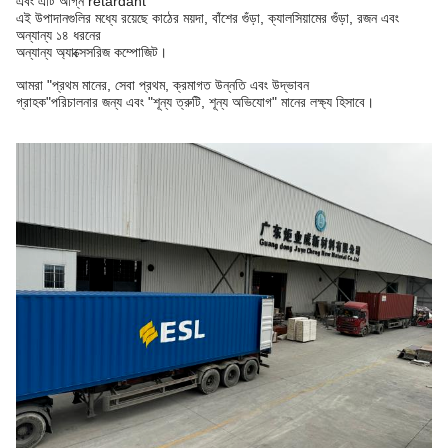
এবং এটি অগ্নি retardant
এই উপাদানগুলির মধ্যে রয়েছে কাঠের ময়দা, বাঁশের গুঁড়া, ক্যালসিয়ামের গুঁড়া, রজন এবং
অন্যান্য ১৪ ধরনের
অন্যান্য অ্যাক্সেসরিজ কম্পোজিট।
আমরা "প্রথম মানের, সেবা প্রথম, ক্রমাগত উন্নতি এবং উদ্ভাবন
গ্রাহক"
পরিচালনার জন্য এবং "শূন্য ত্রুটি, শূন্য অভিযোগ" মানের লক্ষ্য হিসাবে।