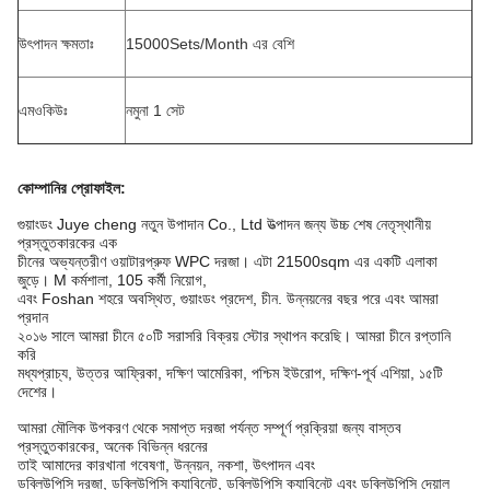
উৎপাদন ক্ষমতাঃ
15000Sets/Month এর বেশি
এমওকিউঃ
নমুনা 1 সেট
কোম্পানির প্রোফাইল
:
গুয়াংডং Juye cheng নতুন উপাদান Co., Ltd উত্পাদন জন্য উচ্চ শেষ নেতৃস্থানীয়
প্রস্তুতকারকের এক
চীনের অভ্যন্তরীণ ওয়াটারপ্রুফ WPC দরজা। এটা 21500sqm এর একটি এলাকা
জুড়ে। M কর্মশালা, 105 কর্মী নিয়োগ,
এবং Foshan শহরে অবস্থিত, গুয়াংডং প্রদেশ, চীন. উন্নয়নের বছর পরে এবং আমরা
প্রদান
২০১৬ সালে আমরা চীনে ৫০টি সরাসরি বিক্রয় স্টোর স্থাপন করেছি। আমরা চীনে রপ্তানি
করি
মধ্যপ্রাচ্য, উত্তর আফ্রিকা, দক্ষিণ আমেরিকা, পশ্চিম ইউরোপ, দক্ষিণ-পূর্ব এশিয়া, ১৫টি
দেশের।
আমরা মৌলিক উপকরণ থেকে সমাপ্ত দরজা পর্যন্ত সম্পূর্ণ প্রক্রিয়া জন্য বাস্তব
প্রস্তুতকারকের, অনেক বিভিন্ন ধরনের
তাই আমাদের কারখানা গবেষণা, উন্নয়ন, নকশা, উৎপাদন এবং
ডব্লিউপিসি দরজা, ডব্লিউপিসি ক্যাবিনেট, ডব্লিউপিসি ক্যাবিনেট এবং ডব্লিউপিসি দেয়াল