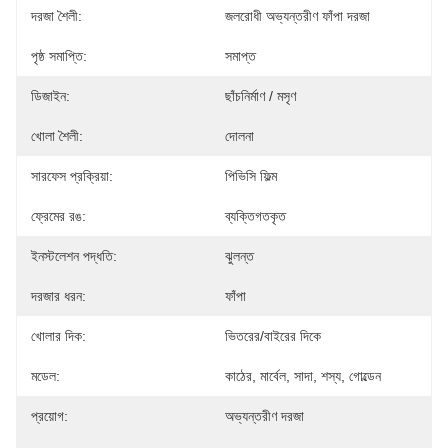
দরজা শৈলী:
জলরোধী অভ্যন্তরীণ ফাঁপা দরজা
পৃষ্ঠ সমাপ্তি:
সমাপ্ত
ডিজাইন:
ছাঁচনির্মাণ / মসৃণ
খোলা শৈলী:
দোলনা
সারফেস প্রক্রিয়া:
পিভিসি ফিল্ম
ফ্রেমের রঙ:
ব্যক্তিগতকৃত
ইনস্টলেশন পদ্ধতি:
ঝুলন্ত
দরজার ধরন:
ফাঁপা
খোলার দিক:
ভিতরের/বাইরের দিকে
মডেল:
কাঠের, মার্বেল, সাদা, শস্য, গোল্ডেন
প্রয়োগ:
অভ্যন্তরীণ দরজা