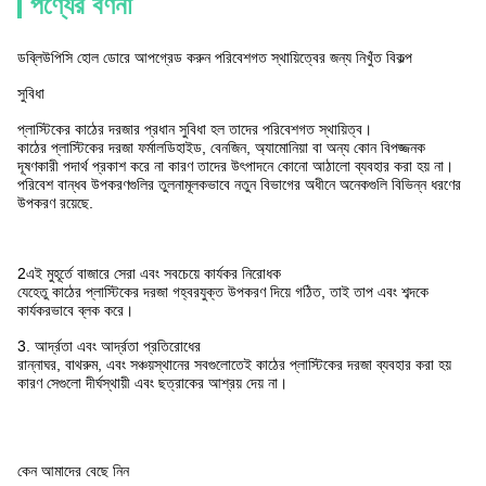
পণ্যের বর্ণনা
ডব্লিউপিসি হোল ডোরে আপগ্রেড করুন পরিবেশগত স্থায়িত্বের জন্য নিখুঁত বিকল্প
সুবিধা
প্লাস্টিকের কাঠের দরজার প্রধান সুবিধা হল তাদের পরিবেশগত স্থায়িত্ব।
কাঠের প্লাস্টিকের দরজা ফর্মালডিহাইড, বেনজিন, অ্যামোনিয়া বা অন্য কোন বিপজ্জনক
দূষণকারী পদার্থ প্রকাশ করে না কারণ তাদের উৎপাদনে কোনো আঠালো ব্যবহার করা হয় না।
পরিবেশ বান্ধব উপকরণগুলির তুলনামূলকভাবে নতুন বিভাগের অধীনে অনেকগুলি বিভিন্ন ধরণের
উপকরণ রয়েছে.
2এই মুহূর্তে বাজারে সেরা এবং সবচেয়ে কার্যকর নিরোধক
যেহেতু কাঠের প্লাস্টিকের দরজা গহ্বরযুক্ত উপকরণ দিয়ে গঠিত, তাই তাপ এবং শব্দকে
কার্যকরভাবে ব্লক করে।
3. আর্দ্রতা এবং আর্দ্রতা প্রতিরোধের
রান্নাঘর, বাথরুম, এবং সঞ্চয়স্থানের সবগুলোতেই কাঠের প্লাস্টিকের দরজা ব্যবহার করা হয়
কারণ সেগুলো দীর্ঘস্থায়ী এবং ছত্রাকের আশ্রয় দেয় না।
কেন আমাদের বেছে নিন