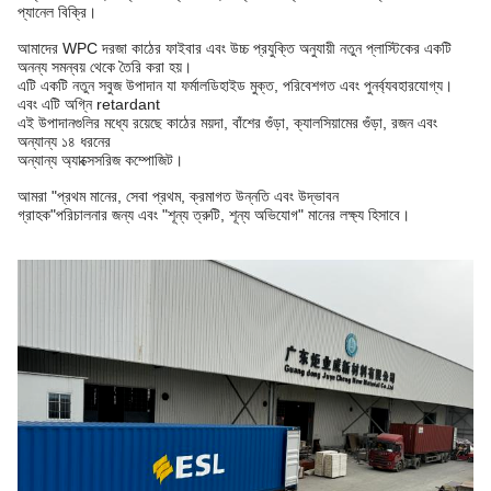
প্যানেল বিক্রি।
আমাদের WPC দরজা কাঠের ফাইবার এবং উচ্চ প্রযুক্তি অনুযায়ী নতুন প্লাস্টিকের একটি
অনন্য সমন্বয় থেকে তৈরি করা হয়।
এটি একটি নতুন সবুজ উপাদান যা ফর্মালডিহাইড মুক্ত, পরিবেশগত এবং পুনর্ব্যবহারযোগ্য।
এবং এটি অগ্নি retardant
এই উপাদানগুলির মধ্যে রয়েছে কাঠের ময়দা, বাঁশের গুঁড়া, ক্যালসিয়ামের গুঁড়া, রজন এবং
অন্যান্য ১৪ ধরনের
অন্যান্য অ্যাক্সেসরিজ কম্পোজিট।
আমরা "প্রথম মানের, সেবা প্রথম, ক্রমাগত উন্নতি এবং উদ্ভাবন
গ্রাহক"
পরিচালনার জন্য এবং "শূন্য ত্রুটি, শূন্য অভিযোগ" মানের লক্ষ্য হিসাবে।