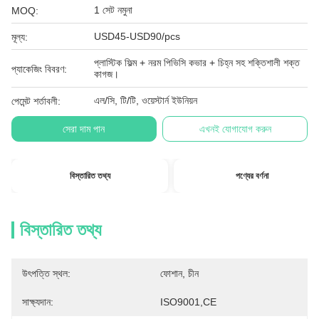
1 সেট নমুনা
MOQ:
USD45-USD90/pcs
মূল্য:
প্লাস্টিক ফিল্ম + নরম পিভিসি কভার + চিহ্ন সহ শক্তিশালী শক্ত
প্যাকেজিং বিবরণ:
কাগজ।
এল/সি, টি/টি, ওয়েস্টার্ন ইউনিয়ন
পেমেন্ট শর্তাবলী:
সেরা দাম পান
এখনই যোগাযোগ করুন
বিস্তারিত তথ্য
পণ্যের বর্ণনা
বিস্তারিত তথ্য
উৎপত্তি স্থল:
ফোশান, চীন
সাক্ষ্যদান:
ISO9001,CE