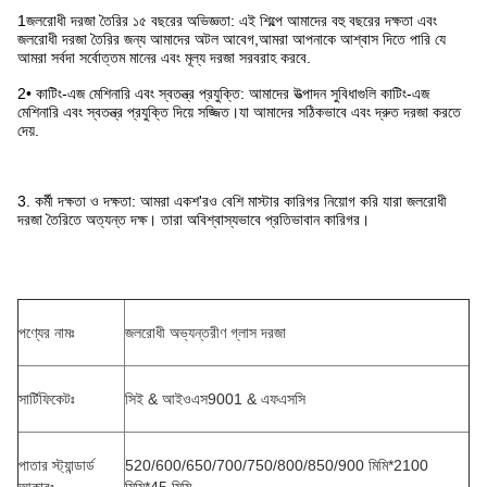
1জলরোধী দরজা তৈরির ১৫ বছরের অভিজ্ঞতা: এই শিল্পে আমাদের বহু বছরের দক্ষতা এবং
জলরোধী দরজা তৈরির জন্য আমাদের অটল আবেগ,আমরা আপনাকে আশ্বাস দিতে পারি যে
আমরা সর্বদা সর্বোত্তম মানের এবং মূল্য দরজা সরবরাহ করবে.
2• কাটিং-এজ মেশিনারি এবং স্বতন্ত্র প্রযুক্তি: আমাদের উত্পাদন সুবিধাগুলি কাটিং-এজ
মেশিনারি এবং স্বতন্ত্র প্রযুক্তি দিয়ে সজ্জিত।যা আমাদের সঠিকভাবে এবং দ্রুত দরজা করতে
দেয়.
3. কর্মী দক্ষতা ও দক্ষতা: আমরা একশ'রও বেশি মাস্টার কারিগর নিয়োগ করি যারা জলরোধী
দরজা তৈরিতে অত্যন্ত দক্ষ। তারা অবিশ্বাস্যভাবে প্রতিভাবান কারিগর।
পণ্যের নামঃ
জলরোধী অভ্যন্তরীণ গ্লাস দরজা
সার্টিফিকেটঃ
সিই & আইওএস9001 & এফএসসি
পাতার স্ট্যান্ডার্ড
520/600/650/700/750/800/850/900 মিমি*2100