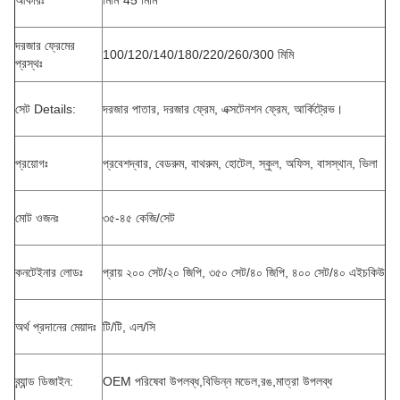
আকারঃ
মিমি*45 মিমি
দরজার ফ্রেমের
100/120/140/180/220/260/300 মিমি
প্রস্থঃ
সেট Details:
দরজার পাতার, দরজার ফ্রেম, এক্সটেনশন ফ্রেম, আর্কিট্রেভ।
প্রয়োগঃ
প্রবেশদ্বার, বেডরুম, বাথরুম, হোটেল, স্কুল, অফিস, বাসস্থান, ভিলা
মোট ওজনঃ
৩৫-৪৫ কেজি/সেট
কনটেইনার লোডঃ
প্রায় ২০০ সেট/২০ জিপি, ৩৫০ সেট/৪০ জিপি, ৪০০ সেট/৪০ এইচকিউ
অর্থ প্রদানের মেয়াদঃ
টি/টি, এল/সি
ব্র্যান্ড ডিজাইন:
OEM পরিষেবা উপলব্ধ,বিভিন্ন মডেল,রঙ,মাত্রা উপলব্ধ