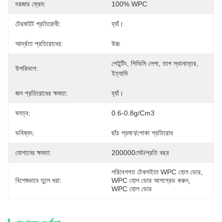
দরজার ফ্রেম:
100% WPC
টেরমাইট প্রতিরোধী:
হ্যাঁ।
আর্দ্রতা প্রতিরোধের:
উচ্চ
পেইন্টিং, পিভিসি লেপা, তাপ স্থানান্তর, 
উপরিভাগ:
ইত্যাদি
জল প্রতিরোধের ক্ষমতা:
হ্যাঁ।
ঘনত্ব:
0.6-0.8g/cm3
ভবিষ্যৎ:
ছাঁচ প্রমাণ/পোকা প্রতিরোধ
যোগানের ক্ষমতা:
200000সেট/প্রতি বছর
পরিবেশগত টেকসইতা WPC হোল ডোর
, 
বিশেষভাবে তুলে ধরা:
WPC হোল ডোর আপগ্রেড করুন
, 
WPC হোল ডোর