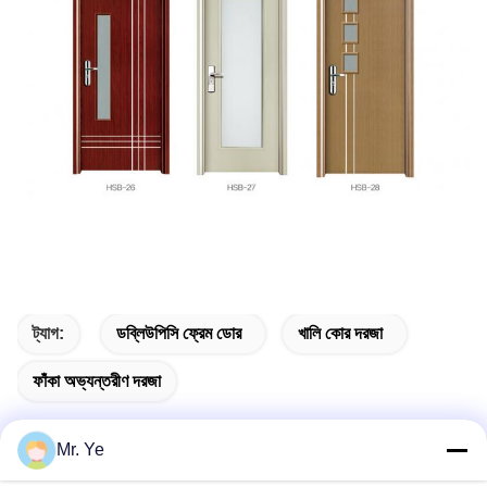
ট্যাগ:
ডব্লিউপিসি ফ্রেম ডোর
খালি কোর দরজা
ফাঁকা অভ্যন্তরীণ দরজা
Mr. Ye