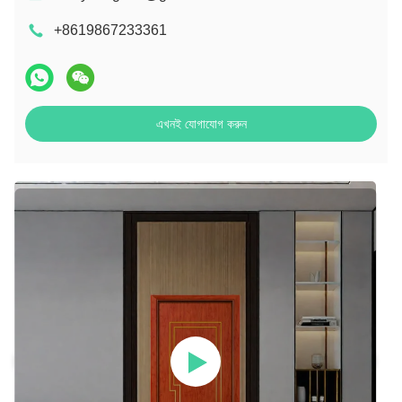
+8619867233361
এখনই যোগাযোগ করুন