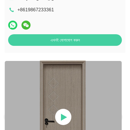
+8619867233361
এখনই যোগাযোগ করুন