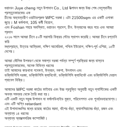
গুয়াংডং Juye cheng নতুন উপাদান Co., Ltd উত্পাদন জন্য উচ্চ শেষ নেতৃস্থানীয়
প্রস্তুতকারকের এক
চীনের অভ্যন্তরীণ ওয়াটারপ্রুফ WPC দরজা। এটা 21500sqm এর একটি এলাকা
জুড়ে। M কর্মশালা, 105 কর্মী নিয়োগ,
এবং Foshan শহরে অবস্থিত, গুয়াংডং প্রদেশ, চীন. উন্নয়নের বছর পরে এবং আমরা
প্রদান
২০১৬ সালে আমরা চীনে ৫০টি সরাসরি বিক্রয় স্টোর স্থাপন করেছি। আমরা চীনে রপ্তানি
করি
মধ্যপ্রাচ্য, উত্তর আফ্রিকা, দক্ষিণ আমেরিকা, পশ্চিম ইউরোপ, দক্ষিণ-পূর্ব এশিয়া, ১৫টি
দেশের।
আমরা মৌলিক উপকরণ থেকে সমাপ্ত দরজা পর্যন্ত সম্পূর্ণ প্রক্রিয়া জন্য বাস্তব
প্রস্তুতকারকের, অনেক বিভিন্ন ধরনের
তাই আমাদের কারখানা গবেষণা, উন্নয়ন, নকশা, উৎপাদন এবং
ডব্লিউপিসি দরজা, ডব্লিউপিসি ক্যাবিনেট, ডব্লিউপিসি ক্যাবিনেট এবং ডব্লিউপিসি দেয়াল
প্যানেল বিক্রি।
আমাদের WPC দরজা কাঠের ফাইবার এবং উচ্চ প্রযুক্তি অনুযায়ী নতুন প্লাস্টিকের একটি
অনন্য সমন্বয় থেকে তৈরি করা হয়।
এটি একটি নতুন সবুজ উপাদান যা ফর্মালডিহাইড মুক্ত, পরিবেশগত এবং পুনর্ব্যবহারযোগ্য।
এবং এটি অগ্নি retardant
এই উপাদানগুলির মধ্যে রয়েছে কাঠের ময়দা, বাঁশের গুঁড়া, ক্যালসিয়ামের গুঁড়া, রজন এবং
অন্যান্য ১৪ ধরনের
অন্যান্য অ্যাক্সেসরিজ কম্পোজিট।