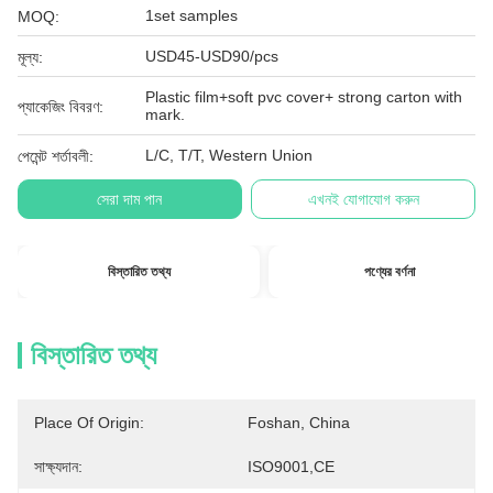
1set samples
MOQ:
USD45-USD90/pcs
মূল্য:
Plastic film+soft pvc cover+ strong carton with
প্যাকেজিং বিবরণ:
mark.
L/C, T/T, Western Union
পেমেন্ট শর্তাবলী:
সেরা দাম পান
এখনই যোগাযোগ করুন
বিস্তারিত তথ্য
পণ্যের বর্ণনা
বিস্তারিত তথ্য
Place Of Origin:
Foshan, China
সাক্ষ্যদান:
ISO9001,CE