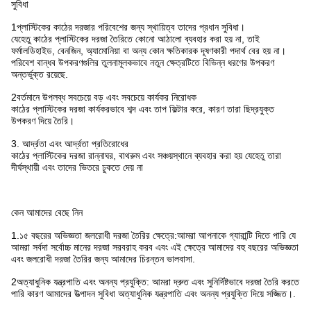
সুবিধা
1প্লাস্টিকের কাঠের দরজার পরিবেশের জন্য স্থায়িত্ব তাদের প্রধান সুবিধা।
যেহেতু কাঠের প্লাস্টিকের দরজা তৈরিতে কোনো আঠালো ব্যবহার করা হয় না, তাই
ফর্মালডিহাইড, বেনজিন, অ্যামোনিয়া বা অন্য কোন ক্ষতিকারক দূষণকারী পদার্থ বের হয় না।
পরিবেশ বান্ধব উপকরণগুলির তুলনামূলকভাবে নতুন ক্ষেত্রটিতে বিভিন্ন ধরণের উপকরণ
অন্তর্ভুক্ত রয়েছে.
2বর্তমানে উপলব্ধ সবচেয়ে বড় এবং সবচেয়ে কার্যকর নিরোধক
কাঠের প্লাস্টিকের দরজা কার্যকরভাবে শব্দ এবং তাপ ফিল্টার করে, কারণ তারা ছিদ্রযুক্ত
উপকরণ দিয়ে তৈরি।
3. আর্দ্রতা এবং আর্দ্রতা প্রতিরোধের
কাঠের প্লাস্টিকের দরজা রান্নাঘর, বাথরুম এবং সঞ্চয়স্থানে ব্যবহার করা হয় যেহেতু তারা
দীর্ঘস্থায়ী এবং তাদের ভিতরে ঢুকতে দেয় না
কেন আমাদের বেছে নিন
1.১৫ বছরের অভিজ্ঞতা জলরোধী দরজা তৈরির ক্ষেত্রে:আমরা আপনাকে গ্যারান্টি দিতে পারি যে
আমরা সর্বদা সর্বোচ্চ মানের দরজা সরবরাহ করব এবং এই ক্ষেত্রে আমাদের বহু বছরের অভিজ্ঞতা
এবং জলরোধী দরজা তৈরির জন্য আমাদের চিরন্তন ভালবাসা.
2অত্যাধুনিক যন্ত্রপাতি এবং অনন্য প্রযুক্তি: আমরা দ্রুত এবং সুনির্দিষ্টভাবে দরজা তৈরি করতে
পারি কারণ আমাদের উত্পাদন সুবিধা অত্যাধুনিক যন্ত্রপাতি এবং অনন্য প্রযুক্তি দিয়ে সজ্জিত।.