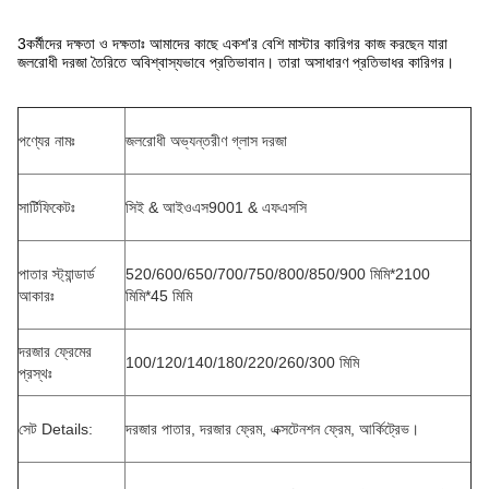
3কর্মীদের দক্ষতা ও দক্ষতাঃ আমাদের কাছে একশ'র বেশি মাস্টার কারিগর কাজ করছেন যারা
জলরোধী দরজা তৈরিতে অবিশ্বাস্যভাবে প্রতিভাবান। তারা অসাধারণ প্রতিভাধর কারিগর।
পণ্যের নামঃ
জলরোধী অভ্যন্তরীণ গ্লাস দরজা
সার্টিফিকেটঃ
সিই & আইওএস9001 & এফএসসি
পাতার স্ট্যান্ডার্ড
520/600/650/700/750/800/850/900 মিমি*2100
আকারঃ
মিমি*45 মিমি
দরজার ফ্রেমের
100/120/140/180/220/260/300 মিমি
প্রস্থঃ
সেট Details:
দরজার পাতার, দরজার ফ্রেম, এক্সটেনশন ফ্রেম, আর্কিট্রেভ।