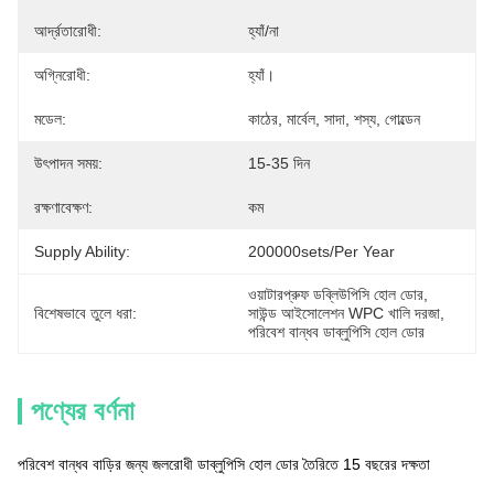
আর্দ্রতারোধী:
হ্যাঁ/না
অগ্নিরোধী:
হ্যাঁ।
মডেল:
কাঠের, মার্বেল, সাদা, শস্য, গোল্ডেন
উৎপাদন সময়:
15-35 দিন
রক্ষণাবেক্ষণ:
কম
Supply Ability:
200000sets/per Year
ওয়াটারপ্রুফ ডব্লিউপিসি হোল ডোর
, 
বিশেষভাবে তুলে ধরা:
সাউন্ড আইসোলেশন WPC খালি দরজা
, 
পরিবেশ বান্ধব ডাব্লুপিসি হোল ডোর
পণ্যের বর্ণনা
পরিবেশ বান্ধব বাড়ির জন্য জলরোধী ডাব্লুপিসি হোল ডোর তৈরিতে 15 বছরের দক্ষতা