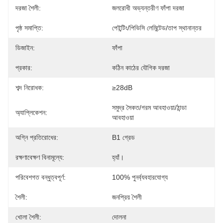
দরজা শৈলী:
জলরোধী অভ্যন্তরীণ ফাঁপা দরজা
পৃষ্ঠ সমাপ্তি:
পেইন্টিং/পিভিসি লেমিন্টেড/তাপ স্থানান্তর
ডিজাইন:
ফাঁপা
প্রকার:
কঠিন কাঠের যৌগিক দরজা
শব্দ নিরোধক:
≥28dB
সমুদ্র সৈকত/গরম আবহাওয়া/ঠান্ডা 
অ্যাপ্লিকেশন:
আবহাওয়া
অগ্নি প্রতিরোধের:
B1 গ্রেড
রক্ষণাবেক্ষণ বিনামূল্যে:
হ্যাঁ।
পরিবেশগত বন্ধুত্বপূর্ণ:
100% পুনর্ব্যবহারযোগ্য
শৈলী:
জনপ্রিয় শৈলী
খোলা শৈলী:
দোলনা