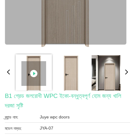
B1 গ্রেড জলরোধী WPC ইকো-বন্ধুত্বপূর্ণ হোম জন্য খালি
দরজা সৃষ্টি
Juye wpc doors
ব্র্যান্ড নাম:
JYA-07
মডেল নম্বর: