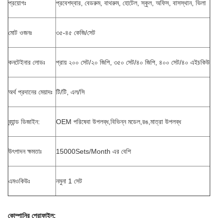
প্রয়োগঃ
প্রবেশদ্বার, বেডরুম, বাথরুম, হোটেল, স্কুল, অফিস, বাসস্থান, ভিলা
মোট ওজনঃ
৩৫-৪৫ কেজি/সেট
কনটেইনার লোডঃ
প্রায় ২০০ সেট/২০ জিপি, ৩৫০ সেট/৪০ জিপি, ৪০০ সেট/৪০ এইচকিউ
অর্থ প্রদানের মেয়াদঃ
টি/টি, এল/সি
ব্র্যান্ড ডিজাইন:
OEM পরিষেবা উপলব্ধ,বিভিন্ন মডেল,রঙ,মাত্রা উপলব্ধ
উৎপাদন ক্ষমতাঃ
15000Sets/Month এর বেশি
এমওকিউঃ
নমুনা 1 সেট
কোম্পানির প্রোফাইল
: