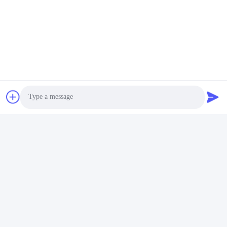
Photo
Video Call
Audio Call