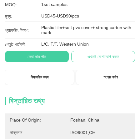
1set samples
MOQ:
USD45-USD90/pcs
মূল্য:
Plastic film+soft pvc cover+ strong carton with
প্যাকেজিং বিবরণ:
mark.
L/C, T/T, Western Union
পেমেন্ট শর্তাবলী:
সেরা দাম পান
এখনই যোগাযোগ করুন
বিস্তারিত তথ্য
পণ্যের বর্ণনা
বিস্তারিত তথ্য
Place Of Origin:
Foshan, China
সাক্ষ্যদান:
ISO9001,CE