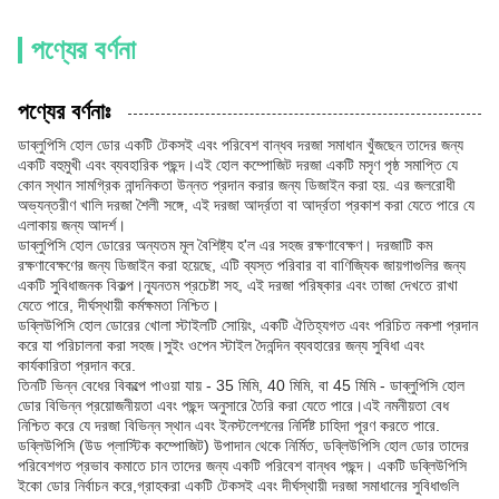
পণ্যের বর্ণনা
পণ্যের বর্ণনাঃ
ডাব্লুপিসি হোল ডোর একটি টেকসই এবং পরিবেশ বান্ধব দরজা সমাধান খুঁজছেন তাদের জন্য
একটি বহুমুখী এবং ব্যবহারিক পছন্দ।এই হোল কম্পোজিট দরজা একটি মসৃণ পৃষ্ঠ সমাপ্তি যে
কোন স্থান সামগ্রিক নান্দনিকতা উন্নত প্রদান করার জন্য ডিজাইন করা হয়. এর জলরোধী
অভ্যন্তরীণ খালি দরজা শৈলী সঙ্গে, এই দরজা আর্দ্রতা বা আর্দ্রতা প্রকাশ করা যেতে পারে যে
এলাকায় জন্য আদর্শ।
ডাব্লুপিসি হোল ডোরের অন্যতম মূল বৈশিষ্ট্য হ'ল এর সহজ রক্ষণাবেক্ষণ। দরজাটি কম
রক্ষণাবেক্ষণের জন্য ডিজাইন করা হয়েছে, এটি ব্যস্ত পরিবার বা বাণিজ্যিক জায়গাগুলির জন্য
একটি সুবিধাজনক বিকল্প।ন্যূনতম প্রচেষ্টা সহ, এই দরজা পরিষ্কার এবং তাজা দেখতে রাখা
যেতে পারে, দীর্ঘস্থায়ী কর্মক্ষমতা নিশ্চিত।
ডব্লিউপিসি হোল ডোরের খোলা স্টাইলটি সোয়িং, একটি ঐতিহ্যগত এবং পরিচিত নকশা প্রদান
করে যা পরিচালনা করা সহজ।সুইং ওপেন স্টাইল দৈনন্দিন ব্যবহারের জন্য সুবিধা এবং
কার্যকারিতা প্রদান করে.
তিনটি ভিন্ন বেধের বিকল্পে পাওয়া যায় - 35 মিমি, 40 মিমি, বা 45 মিমি - ডাব্লুপিসি হোল
ডোর বিভিন্ন প্রয়োজনীয়তা এবং পছন্দ অনুসারে তৈরি করা যেতে পারে।এই নমনীয়তা বেধ
নিশ্চিত করে যে দরজা বিভিন্ন স্থান এবং ইনস্টলেশনের নির্দিষ্ট চাহিদা পূরণ করতে পারে.
ডব্লিউপিসি (উড প্লাস্টিক কম্পোজিট) উপাদান থেকে নির্মিত, ডব্লিউপিসি হোল ডোর তাদের
পরিবেশগত প্রভাব কমাতে চান তাদের জন্য একটি পরিবেশ বান্ধব পছন্দ। একটি ডব্লিউপিসি
ইকো ডোর নির্বাচন করে,গ্রাহকরা একটি টেকসই এবং দীর্ঘস্থায়ী দরজা সমাধানের সুবিধাগুলি