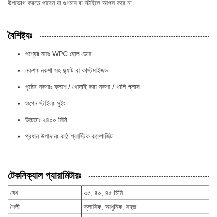
উপভোগ করতে পারেন যা গুণমান বা স্টাইলে আপস করে না.
বৈশিষ্ট্যঃ
পণ্যের নামঃ WPC হোল ডোর
নকশাঃ নকশা সহ ফ্ল্যাট বা কাস্টমাইজড
পৃষ্ঠের নকশাঃ ফ্লাশ / খোদাই করা নকশা / খালি গ্লাস
ওপেন স্টাইলঃ সুইং
উচ্চতাঃ ২৪০০ মিমি
প্রধান উপাদানঃ কাঠ প্লাস্টিক কম্পোজিট
টেকনিক্যাল প্যারামিটারঃ
বেধ
৩৫, ৪০, ৪৫ মিমি
শৈলী
ক্লাসিক, আধুনিক, সহজ