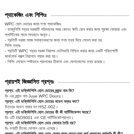
প্যাকেজিং এবং শিপিংঃ
WPC হোল ডোরের জন্য পণ্য প্যাকেজিংঃ
- ডাব্লুপিসি গহ্বর দরজাটি পরিবহনের সময় কোনও ক্ষতি রোধ করার জন্য সুরক্ষা ফোয়ারা এবং
প্লাস্টিকের সাথে সাবধানে আবৃত।
- প্রতিটি দরজা সহজ সনাক্তকরণের জন্য পণ্য তথ্য দিয়ে লেবেল করা হয়.
শিপিং তথ্যঃ
- প্রতিটি WPC গহ্বর দরজা নিরাপদ ডেলিভারি নিশ্চিত করার জন্য একটি শক্তিশালী
কার্ডবোর্ড বাক্সে নিরাপদে প্যাক করা হয়।
- শিপিং লেবেলে স্পষ্টভাবে প্রাপকের ঠিকানা এবং যোগাযোগের তথ্য রয়েছে।
প্রায়শই জিজ্ঞাসিত প্রশ্নঃ
প্রশ্ন: এই ডব্লিউপিসি হোল ডোরের ব্র্যান্ড নাম কি?
উঃ এর ব্র্যান্ড নাম Juye WPC Doors।
প্রশ্ন: এই ডব্লিউপিসি হোল ডোরের মডেল নম্বর কত?
উত্তরঃ মডেল নম্বর হল HSZ-002।
প্রশ্ন: এই ডব্লিউপিসি হোল ডোরের কী কী সার্টিফিকেশন আছে?
উঃ এটি ISO9001 এবং CE সার্টিফিকেটপ্রাপ্ত।
প্রশ্ন: এই ডব্লিউপিসি হোল ডোর কোথায় তৈরি হয়?
উঃ পণ্যটি চীনের ফোশান থেকে এসেছে।
প্রশ্ন: এই ডব্লিউপিসি হোল ডোর কেনার জন্য গ্রহণ করা অর্থ প্রদানের শর্তগুলি কী কী?