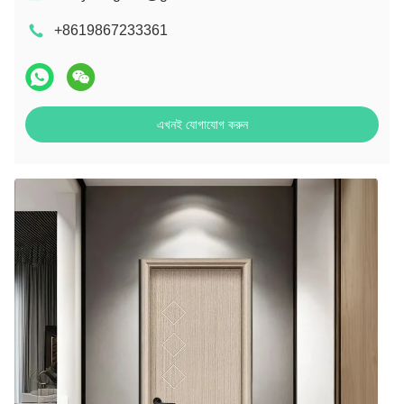
+8619867233361
এখনই যোগাযোগ করুন