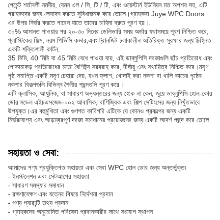
পেমেন্ট শর্তাবলী নমনীয়, যেমন এল / সি, টি / টি, এবং ওয়েস্টার্ন ইউনিয়ন মত অপশন সহ, এটি
গ্রাহকদের জন্য লেনদেন করতে সুবিধাজনক করে তোলে।গ্রাহকরা Juye WPC Doors
এর উপর নির্ভর করতে পারেন যাতে তাদের চাহিদা দ্রুত পূরণ হয়।.
৩০% আমানত পাওয়ার পর ২০-৩০ দিনের ডেলিভারি সময় অর্ডার যথাসময়ে পূরণ নিশ্চিত করে,
প্লাস্টিকের ফিল্ম, নরম পিভিসি কভার,এবং ট্রানজিট চলাকালীন অতিরিক্ত সুরক্ষার জন্য চিহ্নিত
একটি শক্তিশালী কার্টন.
35 মিমি, 40 মিমি বা 45 মিমি বেধে পাওয়া যায়, এই ডাব্লুপিসি দরজাগুলি ছাঁচ প্রতিরোধ এবং
পোকামাকড় প্রতিরোধের মতো বৈশিষ্ট্য সরবরাহ করে, দীর্ঘায়ু এবং স্থায়িত্ব নিশ্চিত করে।মসৃণ
পৃষ্ঠ সমাপ্তি একটি মসৃণ চেহারা দেয়, যখন ফ্লাশ, খোদাই করা নকশা বা খালি কাচের পৃষ্ঠের
নকশার বিকল্পগুলি বিভিন্ন শৈলীর পছন্দগুলি পূরণ করে।
এটি ক্লাসিক, আধুনিক, বা সাধারণ অভ্যন্তরের জন্য হোক না কেন, জুয়ে ডাব্লুপিসি হোল-কোর
ডোর মডেল এইচএসজেড-০০২ আবাসিক, বাণিজ্যিক এবং শিল্প সেটিংসের জন্য নিখুঁতভাবে
উপযুক্ত।এর বহুমুখিতা এবং গুণগত কারিগরি এটিকে যে কোনও প্রকল্পের জন্য একটি
নির্ভরযোগ্য এবং আড়ম্বরপূর্ণ দরজা সমাধানের প্রয়োজনের জন্য একটি আদর্শ পছন্দ করে তোলে.
সহায়তা ও সেবা:
আমাদের পণ্য প্রযুক্তিগত সহায়তা এবং সেবা WPC হোল ডোর জন্য অন্তর্ভুক্তঃ
- ইনস্টলেশন এবং সেটআপের সহায়তা
- সাধারণ সমস্যার সমাধান
- রক্ষণাবেক্ষণ এবং যত্নের বিষয়ে নির্দেশনা প্রদান
- পণ্য গ্যারান্টি তথ্য প্রদান
- গ্রাহকদের অনুমোদিত পরিষেবা প্রদানকারীর সাথে সংযোগ স্থাপন