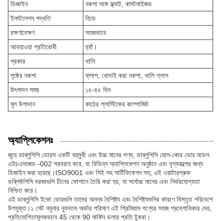
ডিজাইন
নকশা সঙ্গে ফ্ল্যাট, কাস্টমাইজড
ইনস্টলেশন পদ্ধতি
হিংড
রক্ষণাবেক্ষণ
সহজভাবে
আবহাওয়া প্রতিরোধী
হ্যাঁ।
প্রকার
খালি
পৃষ্ঠের নকশা
ফ্লাশ, খোদাই করা নকশা, খালি গ্লাস
উৎপাদন সময়
১৫-৪৫ দিন
মূল উপাদান
কাঠের প্লাস্টিকের কম্পোজিট
অ্যাপ্লিকেশনঃ
জুয়ে ডাব্লুপিসি ডোরস একটি বহুমুখী এবং উচ্চ মানের পণ্য, ডাব্লুপিসি হোল-কোর ডোর মডেল
এইচএসজেড -002 সরবরাহ করে, যা বিভিন্ন অ্যাপ্লিকেশন অনুষ্ঠান এবং দৃশ্যকল্পের জন্য
ডিজাইন করা হয়েছে।ISO9001 এবং সিই সহ সার্টিফিকেশন সহ, এই ওয়াটারপ্রুফ
ডব্লিউপিসি দরজাগুলি চীনের ফোশানে তৈরি করা হয়, যা সর্বোচ্চ মানের এবং নির্ভরযোগ্যতা
নিশ্চিত করে।
এই ডাব্লুপিসি ইকো ডোরগুলি তাদের অনন্য বৈশিষ্ট্য এবং বৈশিষ্ট্যগুলির কারণে বিস্তৃত পরিবেশে
উপযুক্ত।১ সেট নমুনার ন্যূনতম অর্ডার পরিমাণ এই প্রিমিয়াম পণ্যের সহজ প্রবেশাধিকার দেয়,
প্রতিযোগিতামূলকভাবে 45 থেকে 90 মার্কিন ডলার প্রতি টুকরা।