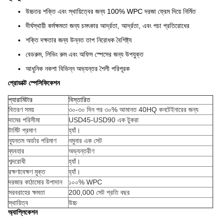
উচ্চতর শক্তি এবং স্থায়িত্বের জন্য 100% WPC দরজা ফ্রেম দিয়ে নির্মিত
দীর্ঘস্থায়ী কর্মক্ষমতা জন্য চমৎকার আর্দ্রতা, আর্দ্রতা, এবং পচা প্রতিরোধের
শক্তি দক্ষতার জন্য উন্নত তাপ নিরোধক বৈশিষ্ট্য
বেডরুম, লিভিং রুম এবং অফিস স্পেসের জন্য উপযুক্ত
আধুনিক নকশা বিভিন্ন অভ্যন্তর শৈলী পরিপূরক
প্রোডাক্ট স্পেসিফিকেশন
প্যারামিটার
বিস্তারিত
বিতরণ সময়
৩০-৩০ দিন পর ৩০% আমানত 40HQ কনটেইনারের জন্য
দামের পরিসীমা
USD45-USD90 এক টুকরা
টার্মিট প্রমাণ
হ্যাঁ।
ন্যূনতম অর্ডার পরিমাণ
নমুনার এক সেট
ব্যবহার
অভ্যন্তরীণ
শব্দরোধী
হ্যাঁ।
রক্ষণাবেক্ষণ মুক্ত
হ্যাঁ।
দরজার কাঠামোর উপাদান
১০০% WPC
সরবরাহের ক্ষমতা
200,000 সেট প্রতি বছর
স্থায়িত্ব
উচ্চ
অ্যাপ্লিকেশন