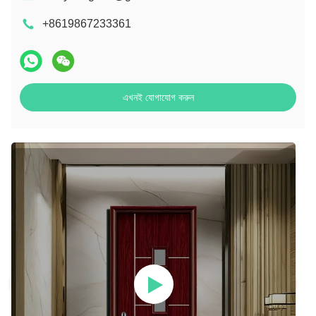
+8619867233361
এখনই যোগাযোগ করুন