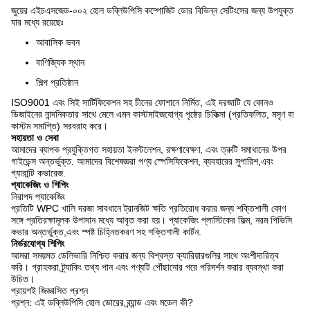
জুয়ের এইচএসজেড-০০২ হোল ডব্লিউপিসি কম্পোজিট ডোর বিভিন্ন সেটিংসের জন্য উপযুক্ত
যার মধ্যে রয়েছেঃ
আবাসিক ভবন
বাণিজ্যিক স্থান
শিল্প প্রতিষ্ঠান
ISO9001 এবং সিই সার্টিফিকেশন সহ চীনের ফোশানে নির্মিত, এই দরজাটি যে কোনও
ডিজাইনের নান্দনিকতার সাথে মেলে এমন কাস্টমাইজযোগ্য পৃষ্ঠের চিকিত্সা (প্রতিফলিত, মসৃণ বা
কাস্টম সমাপ্তি) সরবরাহ করে।
সহায়তা ও সেবা
আমাদের ব্যাপক প্রযুক্তিগত সহায়তা ইনস্টলেশন, রক্ষণাবেক্ষণ, এবং ত্রুটি সমাধানের উপর
গাইডেন্স অন্তর্ভুক্ত. আমাদের বিশেষজ্ঞরা পণ্য স্পেসিফিকেশন, ব্যবহারের সুপারিশ,এবং
গ্যারান্টি কভারেজ.
প্যাকেজিং ও শিপিং
নিরাপদ প্যাকেজিং
প্রতিটি WPC খালি দরজা সাবধানে ট্রানজিট ক্ষতি প্রতিরোধ করার জন্য শক্তিশালী কোণ
সঙ্গে প্রতিরক্ষামূলক উপাদান মধ্যে আবৃত করা হয়। প্যাকেজিং প্লাস্টিকের ফিল্ম, নরম পিভিসি
কভার অন্তর্ভুক্ত,এবং স্পষ্ট চিহ্নিতকরণ সহ শক্তিশালী কার্টন.
নির্ভরযোগ্য শিপিং
আমরা সময়মত ডেলিভারি নিশ্চিত করার জন্য বিশ্বস্ত ক্যারিয়ারগুলির সাথে অংশীদারিত্ব
করি। গ্রাহকরা ট্র্যাকিং তথ্য পান এবং পণ্যটি পৌঁছানোর পরে পরিদর্শন করার ব্যবস্থা করা
উচিত।
প্রায়শই জিজ্ঞাসিত প্রশ্ন
প্রশ্ন: এই ডব্লিউপিসি হোল ডোরের ব্র্যান্ড এবং মডেল কী?