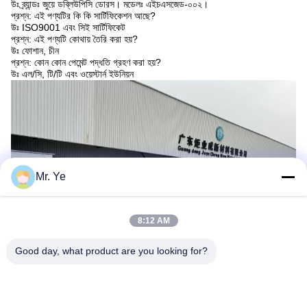
উঃ ব্র্যান্ডঃ জুয়ে ডব্লিউপিসি ডোরস। মডেলঃ এইচএসজেড-০০২।
প্রশ্ন: এই পণ্যটির কি কি সার্টিফিকেশন আছে?
উঃ ISO9001 এবং সিই সার্টিফিকেট
প্রশ্ন: এই পণ্যটি কোথায় তৈরি করা হয়?
উঃ ফোশান, চীন
প্রশ্ন: কোন কোন পেমেন্ট পদ্ধতি গ্রহণ করা হয়?
উঃ এল/সি, টি/টি এবং ওয়েস্টার্ন ইউনিয়ন
Mr. Ye
8:12 AM
Good day, what product are you looking for?