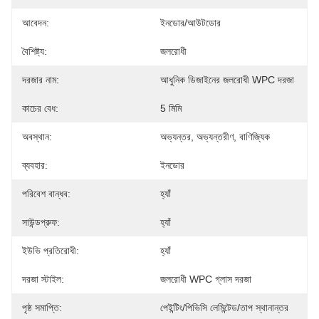
আবেদন:
ইনডোর/আউটডোর
বৈশিষ্ট্য:
জলরোধী
দরজার নাম:
আধুনিক ডিজাইনের জলরোধী WPC দরজা
কাচের বেধ:
5 মিমি
অবস্থান:
অভ্যন্তর, অভ্যন্তরীণ, বাণিজ্যিক
ব্যবহার:
ইনডোর
পরিবেশ বান্ধব:
হ্যাঁ
সাউন্ডপ্রুফ:
হ্যাঁ
ইউভি প্রতিরোধী:
হ্যাঁ
দরজা স্টাইল:
জলরোধী WPC গ্লাস দরজা
পৃষ্ঠ সমাপ্তি:
পেইন্টিং/পিভিসি লেমিন্টেড/তাপ স্থানান্তর