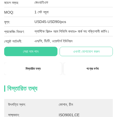
জেওয়াইএফ
মডেল নম্বর:
1 সেট নমুনা
MOQ:
USD45-USD90/pcs
মূল্য:
প্লাস্টিক ফিল্ম+ নরম পিভিসি কভার+ মার্ক সহ শক্তিশালী কার্টন।
প্যাকেজিং বিবরণ:
এল/সি, টি/টি, ওয়েস্টার্ন ইউনিয়ন
পেমেন্ট শর্তাবলী:
সেরা দাম পান
এখনই যোগাযোগ করুন
বিস্তারিত তথ্য
পণ্যের বর্ণনা
বিস্তারিত তথ্য
উৎপত্তি স্থল:
ফোশান, চীন
সাক্ষ্যদান:
ISO9001,CE